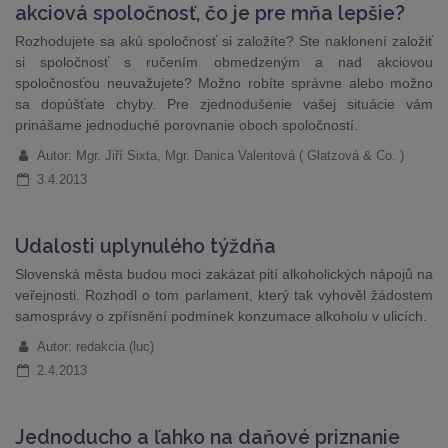
akciová spoločnosť, čo je pre mňa lepšie?
Rozhodujete sa akú spoločnosť si založíte? Ste naklonení založiť
si spoločnosť s ručením obmedzeným a nad akciovou
spoločnosťou neuvažujete? Možno robíte správne alebo možno
sa dopúšťate chyby. Pre zjednodušenie vašej situácie vám
prinášame jednoduché porovnanie oboch spoločností.
Autor: Mgr. Jiří Sixta, Mgr. Danica Valentová ( Glatzová & Co. )
3.4.2013
Udalosti uplynulého týždňa
Slovenská města budou moci zakázat pití alkoholických nápojů na
veřejnosti. Rozhodl o tom parlament, který tak vyhověl žádostem
samosprávy o zpřísnění podmínek konzumace alkoholu v ulicích.
Autor: redakcia (luc)
2.4.2013
Jednoducho a ľahko na daňové priznanie