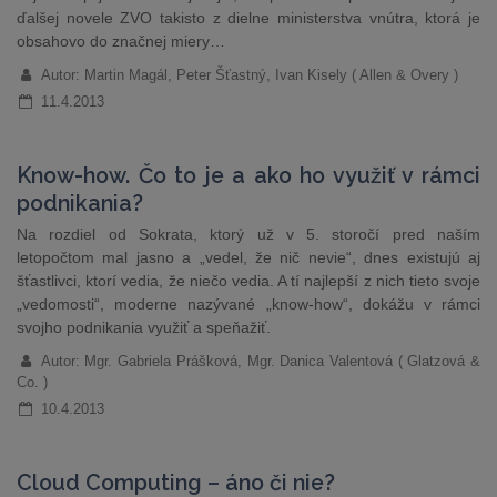
ďalšej novele ZVO takisto z dielne ministerstva vnútra, ktorá je
obsahovo do značnej miery…
Autor: Martin Magál, Peter Šťastný, Ivan Kisely ( Allen & Overy )
11.4.2013
Know-how. Čo to je a ako ho využiť v rámci
podnikania?
Na rozdiel od Sokrata, ktorý už v 5. storočí pred naším
letopočtom mal jasno a „vedel, že nič nevie“, dnes existujú aj
šťastlivci, ktorí vedia, že niečo vedia. A tí najlepší z nich tieto svoje
„vedomosti“, moderne nazývané „know-how“, dokážu v rámci
svojho podnikania využiť a speňažiť.
Autor: Mgr. Gabriela Prášková, Mgr. Danica Valentová ( Glatzová &
Co. )
10.4.2013
Cloud Computing – áno či nie?