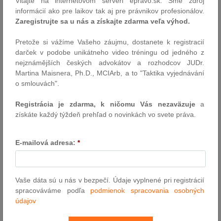
Vitajte na internetovom serveri epravo.sk. Sme zdroj
rôznorodé možnosti optimalizácie poskytovania ich služieb.
informácií ako pre laikov tak aj pre právnikov profesionálov.
Jedným z takýchto prostriedkov je aj GPS systém namontovaný v
Zaregistrujte sa u nás a získajte zdarma veľa výhod.
služobnom vozidle zamestnávateľa, ktoré je k dispozícii viacerým
zamestnancom.
Pretože si vážíme Vašeho záujmu, dostanete k registracií
Autor: Mgr. Katarína Babiaková, LL.M. ( bnt attorneys-at-law )
darček v podobe unikátneho video tréningu od jedného z
nejznámějších českých advokátov a rozhodcov JUDr.
23.4.2013
Martina Maisnera, Ph.D., MCIArb, a to "Taktika vyjednávání
o smlouvách".
Udalosti uplynulého týždňa
Registrácia je zdarma, k ničomu Vás nezaväzuje
a
(TASR) - Novela exekučného zákona zníži riziko nezákonného
získáte každý týždeň prehľad o novinkách vo svete práva.
postupu exekútorov a prispeje k vyššej právnej istote. Nároky na
výkon exekútorského povolania sa zvýšia. Zavedie sa účinnejší
dohľad nad činnosťou súdnych exekútorov a nanovo sa upraví
E-mailová adresa:
*
systém vyvodzovania disciplinárnej zodpovednosti. Predpokladá
to novela Exekučného poriadku, ktorú…
Autor: redakcia (luc)
Vaše dáta sú u nás v bezpečí. Údaje vyplnené pri registrácií
22.4.2013
spracováváme podľa
podmienok spracovania osobných
údajov