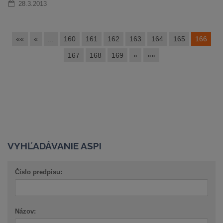
28.3.2013
««
«
...
160
161
162
163
164
165
166
167
168
169
»
»»
VYHĽADÁVANIE ASPI
Číslo predpisu:
Názov: