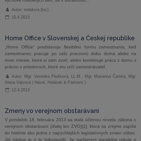
výchove maloletých detí, sa v súčasnosti…
Autor: redakcia (luc)
15.4.2013
Home Office v Slovenskej a Českej republike
„Home Office“ predstavuje flexibilnú formu zamestnania, keď
zamestnanec pracuje po celú pracovnú dobu doma alebo na
inom mieste, ktoré si sám zvolí, alebo kombinuje prácu z domu s
prácou v priestoroch, ktoré mu určí zamestnávateľ.
Autor: Mgr. Veronika Plešková, LL.M., Mgr. Marianna Čarská, Mgr.
Alena Vajsová ( Havel, Holásek & Partners )
12.4.2013
Zmeny vo verejnom obstarávaní
V pondelok 18. februára 2013 sa stala účinnou novela zákona o
verejnom obstarávaní (ďalej len ZVO)[1], ktorá sa zrejme zapíše
do histórie ako jedna z najrýchlejších legislatívnych zmien vôbec.
Jej nástup je o to šokujúcejší, že parlament paralelne rokuje o