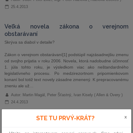
25.4.2013
Veľká novela zákona o verejnom
obstarávaní
Skrýva sa diabol v detaile?
Zákon o verejnom obstarávaní[1] podstúpil najzásadnejšiu zmenu
od svojho prijatia v roku 2006. Novela, ktorá nadobudne účinnosť
1. júla tohto roku, je výsledkom viac ako neštandardného
legislatívneho procesu. Po medzirezortnom pripomienkovom
konaní bol totiž text novely zásadne zmenený. K prepracovanému
zneniu ale už…
Autor: Martin Magál, Peter Šťastný, Ivan Kisely ( Allen & Overy )
24.4.2013
x
STE TU PRVÝ-KRÁT?
GPS monitoring z pohľadu zamestnanca
Moderné technologické prostriedky prinášajú pre podnikateľov