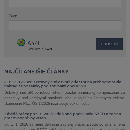
Text:
NAJČÍTANEJŠIE ČLÁNKY
PLz. ÚS 1/2026: Ústavný súd otvoril priestor na prehodnotenie
náhrad za pozemky pod stavbami obcí a VÚC
Ústavný súd SR po rokoch otvoril otázku primeranej kompenzácie za
pozemky pod verejnými stavbami obcí a vyšších územných celkov.
Uznesenie PLz. ÚS 1/2026 naznačuje odklon od...
Závislá práca po 1. 1. 2026: kde končí podnikanie SZČO a začína
pracovnoprávny vzťah
Od 1. 1. 2026 sa mení definícia závislej práce. Zistite, čo to znamená
pre spoluprácu so SZČO, aké sú riziká prekvalifikácie a ako správne