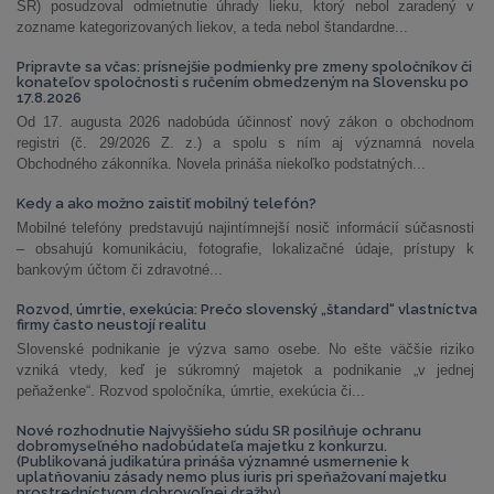
SR) posudzoval odmietnutie úhrady lieku, ktorý nebol zaradený v
zozname kategorizovaných liekov, a teda nebol štandardne...
Pripravte sa včas: prísnejšie podmienky pre zmeny spoločníkov či
konateľov spoločnosti s ručením obmedzeným na Slovensku po
17.8.2026
Od 17. augusta 2026 nadobúda účinnosť nový zákon o obchodnom
registri (č. 29/2026 Z. z.) a spolu s ním aj významná novela
Obchodného zákonníka. Novela prináša niekoľko podstatných...
Kedy a ako možno zaistiť mobilný telefón?
Mobilné telefóny predstavujú najintímnejší nosič informácií súčasnosti
– obsahujú komunikáciu, fotografie, lokalizačné údaje, prístupy k
bankovým účtom či zdravotné...
Rozvod, úmrtie, exekúcia: Prečo slovenský „štandard“ vlastníctva
firmy často neustojí realitu
Slovenské podnikanie je výzva samo osebe. No ešte väčšie riziko
vzniká vtedy, keď je súkromný majetok a podnikanie „v jednej
peňaženke“. Rozvod spoločníka, úmrtie, exekúcia či...
Nové rozhodnutie Najvyššieho súdu SR posilňuje ochranu
dobromyseľného nadobúdateľa majetku z konkurzu.
(Publikovaná judikatúra prináša významné usmernenie k
uplatňovaniu zásady nemo plus iuris pri speňažovaní majetku
prostredníctvom dobrovoľnej dražby)