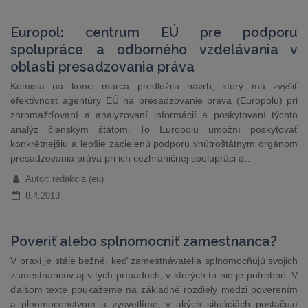
Europol: centrum EÚ pre podporu
spolupráce a odborného vzdelávania v
oblasti presadzovania práva
Komisia na konci marca predložila návrh, ktorý má zvýšiť
efektívnosť agentúry EÚ na presadzovanie práva (Europolu) pri
zhromažďovaní a analyzovaní informácií a poskytovaní týchto
analýz členským štátom. To Europolu umožní poskytovať
konkrétnejšiu a lepšie zacielenú podporu vnútroštátnym orgánom
presadzovania práva pri ich cezhraničnej spolupráci a…
Autor: redakcia (eu)
8.4.2013
Poveriť alebo splnomocniť zamestnanca?
V praxi je stále bežné, keď zamestnávatelia splnomocňujú svojich
zamestnancov aj v tých prípadoch, v ktorých to nie je potrebné. V
ďalšom texte poukážeme na základné rozdiely medzi poverením
a plnomocenstvom a vysvetlíme, v akých situáciách postačuje