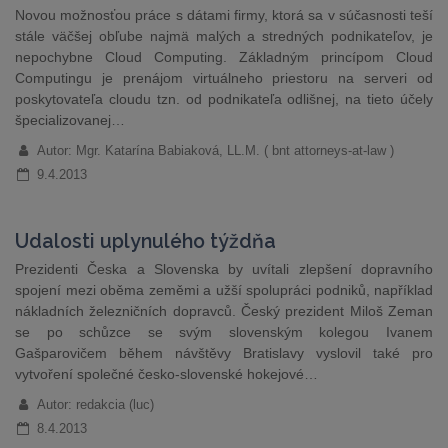
Novou možnosťou práce s dátami firmy, ktorá sa v súčasnosti teší
stále väčšej obľube najmä malých a stredných podnikateľov, je
nepochybne Cloud Computing. Základným princípom Cloud
Computingu je prenájom virtuálneho priestoru na serveri od
poskytovateľa cloudu tzn. od podnikateľa odlišnej, na tieto účely
špecializovanej…
Autor: Mgr. Katarína Babiaková, LL.M. ( bnt attorneys-at-law )
9.4.2013
Udalosti uplynulého týždňa
Prezidenti Česka a Slovenska by uvítali zlepšení dopravního
spojení mezi oběma zeměmi a užší spolupráci podniků, například
nákladních železničních dopravců. Český prezident Miloš Zeman
se po schůzce se svým slovenským kolegou Ivanem
Gašparovičem během návštěvy Bratislavy vyslovil také pro
vytvoření společné česko-slovenské hokejové…
Autor: redakcia (luc)
8.4.2013