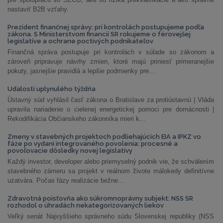
nastaviť B2B vzťahy.
Prezident finančnej správy: pri kontrolách postupujeme podľa
zákona. S Ministerstvom financií SR rokujeme o férovejšej
legislatíve a ochrane poctivých podnikateľov
Finančná správa postupuje pri kontrolách v súlade so zákonom a
zároveň pripravuje návrhy zmien, ktoré majú priniesť primeranejšie
pokuty, jasnejšie pravidlá a lepšie podmienky pre...
Udalosti uplynulého týždňa
Ústavný súd vyhlásil časť zákona o Bratislave za protiústavnú | Vláda
upravila nariadenie o cielenej energetickej pomoci pre domácnosti |
Rekodifikácia Občianskeho zákonníka mieri k...
Zmeny v stavebných projektoch podliehajúcich EIA a IPKZ vo
fáze po vydaní integrovaného povolenia: procesné a
povoľovacie dôsledky novej legislatívy
Každý investor, developer alebo priemyselný podnik vie, že schválením
stavebného zámeru sa projekt v reálnom živote málokedy definitívne
uzatvára. Počas fázy realizácie bežne...
Zdravotná poisťovňa ako súkromnoprávny subjekt: NSS SR
rozhodol o úhradách nekategorizovaných liekov
Veľký senát Najvyššieho správneho súdu Slovenskej republiky (NSS