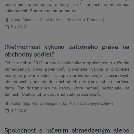
poverenie zamestnanca, a kedy je už namieste zamestnanca
splnomocniť. Zameriame sa pritom na…
Autor: Marianna Čarská ( Havel, Holásek & Partners )
5.4.2013
(Ne)možnosť výkonu záložného práva na
obchodný podiel?
Od 1. októbra 2012 pribudla spoločníkom spoločností s ručením
obmedzeným nová povinnosť. Slovenské fyzické a právnické
osoby sú povinné doložiť k zápisu prevodov svojich väčšinových
obchodných podielov do obchodného registra súhlas správcu
dane. Ten dostanú len tie osoby, ktoré nemajú nedoplatky na
daniach. Cieľom tohto opatrenia štátu je zamedziť…
Autor: Mgr. Roman Gašparík, LL.M. ( bnt attorneys-at-law )
4.4.2013
Spoločnosť s ručením obmedzeným alebo