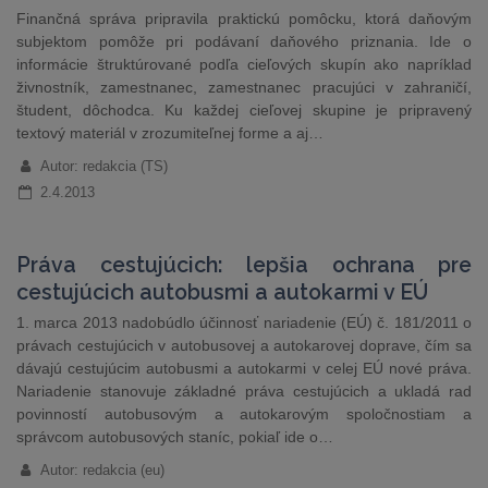
Finančná správa pripravila praktickú pomôcku, ktorá daňovým
subjektom pomôže pri podávaní daňového priznania. Ide o
informácie štruktúrované podľa cieľových skupín ako napríklad
živnostník, zamestnanec, zamestnanec pracujúci v zahraničí,
študent, dôchodca. Ku každej cieľovej skupine je pripravený
textový materiál v zrozumiteľnej forme a aj…
Autor: redakcia (TS)
2.4.2013
Práva cestujúcich: lepšia ochrana pre
cestujúcich autobusmi a autokarmi v EÚ
1. marca 2013 nadobúdlo účinnosť nariadenie (EÚ) č. 181/2011 o
právach cestujúcich v autobusovej a autokarovej doprave, čím sa
dávajú cestujúcim autobusmi a autokarmi v celej EÚ nové práva.
Nariadenie stanovuje základné práva cestujúcich a ukladá rad
povinností autobusovým a autokarovým spoločnostiam a
správcom autobusových staníc, pokiaľ ide o…
Autor: redakcia (eu)