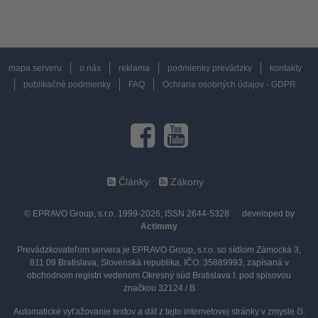
mapa serveru
o nás
reklama
podmienky prevádzky
kontakty
publikačné podmienky
FAQ
Ochrana osobných údajov - GDPR
Články
Zákony
© EPRAVO Group, s.r.o. 1999-2026, ISSN 2644-5328
developed by
Actimmy
Prevádzkovateľom servera je EPRAVO Group, s.r.o. so sídlom Zámocká 3,
811 09 Bratislava, Slovenská republika, IČO: 35889993, zapísaná v
obchodnom registri vedenom Okresný súd Bratislava I. pod spisovou
značkou 32124 / B
Automatické vyťažovanie textov a dát z tejto internetovej stránky v zmysle čl.