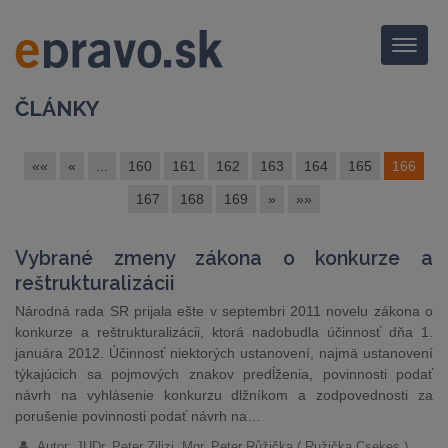
Menu
ČLÁNKY
««
«
...
160
161
162
163
164
165
166
167
168
169
»
»»
Vybrané zmeny zákona o konkurze a
reštrukturalizácii
Národná rada SR prijala ešte v septembri 2011 novelu zákona o
konkurze a reštrukturalizácii, ktorá nadobudla účinnosť dňa 1.
januára 2012. Účinnosť niektorých ustanovení, najmä ustanovení
týkajúcich sa pojmových znakov predĺženia, povinnosti podať
návrh na vyhlásenie konkurzu dlžníkom a zodpovednosti za
porušenie povinnosti podať návrh na…
Autor: JUDr. Peter Zilizi, Mgr. Peter Růžička ( Ružička Csekes )