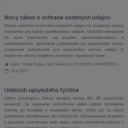
Nový zákon o ochrane osobných údajov
Novým zákonom o ochrane osobných údajov sa zavádzajú zmeny
relevantné pre každý podnikateľský subjekt. Obzvlášť relevantné
sú nové podmienky na použitie sprostredkovateľov a
subdodávateľov, sprísnenie požiadaviek na zodpovedné osoby,
zmiernenie požiadaviek pre cezhraničný prenos údajov či
rozšírenie okruhu subjektov povinných registrovať svoje…
Autor: Tomáš Rybár, Jana Šulíková ( ČECHOVÁ & PARTNERS )
16.4.2013
Udalosti uplynulého týždňa
Odbor priestupkov Sekcie verejnej správy MV SR upozorňuje
verejnosť, že neplnenie rozhodnutia alebo súdom schválenej
dohody pri kontakte s maloletými deťmi, môže byť za istých
podmienok klasifikované ako trestný čin. Oznamovanie prípadov
o porušení rozhodnutia súdu alebo súdom schválenej dohody o