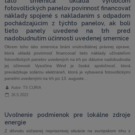
táto smernica ukladá výrobcom
fotovoltických panelov povinnosť financovať
náklady spojené s nakladaním s odpadom
pochádzajúcim z týchto panelov, ak boli
tieto panely uvedené na trh pred
nadobudnutím účinnosti uvedenej smernice
Okrem toho táto smernica bráni vnútroštátnej právnej úprave,
ktorá ukladá povinnosť financovať tieto náklady užívateľom
fotovoltických panelov uvedených na trh po dátume nadobudnutia
jej účinnosti Vysočina Wind je česká spoločnosť, ktorá
prevádzkuje solárnu elektráreň, ktorá je vybavená fotovoltickými
panelmi uvedenými na trh po 13. auguste…
Autor: TS CURIA
26.5.2022
Uvoľnenie podmienok pre lokálne zdroje
energie
Z dôvodu súčasnej nepriaznivej situácie na európskom trhu z