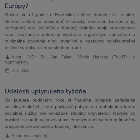
Európy?
Možno ste už počuli o Európskej zelenej dohode. Je to plán,
ktorého cieľom je dosiahnuť klimaticky neutrálnu Európu a jej
udržateľný rast. Viditeľný a hmotný výsledok majú predstavovať
napr. kvalitnejšie potraviny vyrobené organickým spôsobom a
minimálne plytvanie nimi; trvanlivé a opätovne recyklovateľné
textilné výrobky a v neposlednom rade…
Autor: JUDr. Bc. Ján Falath, Martin Herczeg (FALATH &
PARTNERS)
31.5.2022
Udalosti uplynulého týždňa
Od januára budúceho roka si finančne prilepšia zariadenia
sociálnych služieb, ktoré poskytujú pobytovú a ambulantnú formu
sociálnej služby pre odkázané skupiny obyvateľov. Navyše po
prvýkrát sa bude valorizovať systémovým nastavením aj finančný
príspevok pre zariadenia krízovej intervencie.
Autor: redakcia (sp)