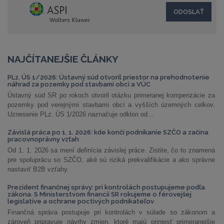
NAJČÍTANEJŠIE ČLÁNKY
PLz. ÚS 1/2026: Ústavný súd otvoril priestor na prehodnotenie
náhrad za pozemky pod stavbami obcí a VÚC
Ústavný súd SR po rokoch otvoril otázku primeranej kompenzácie za
pozemky pod verejnými stavbami obcí a vyšších územných celkov.
Uznesenie PLz. ÚS 1/2026 naznačuje odklon od...
Závislá práca po 1. 1. 2026: kde končí podnikanie SZČO a začína
pracovnoprávny vzťah
Od 1. 1. 2026 sa mení definícia závislej práce. Zistite, čo to znamená
pre spoluprácu so SZČO, aké sú riziká prekvalifikácie a ako správne
nastaviť B2B vzťahy.
Prezident finančnej správy: pri kontrolách postupujeme podľa
zákona. S Ministerstvom financií SR rokujeme o férovejšej
legislatíve a ochrane poctivých podnikateľov
Finančná správa postupuje pri kontrolách v súlade so zákonom a
zároveň pripravuje návrhy zmien, ktoré majú priniesť primeranejšie