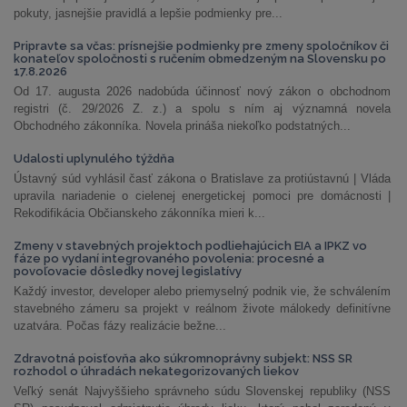
pokuty, jasnejšie pravidlá a lepšie podmienky pre...
Pripravte sa včas: prísnejšie podmienky pre zmeny spoločníkov či
konateľov spoločnosti s ručením obmedzeným na Slovensku po
17.8.2026
Od 17. augusta 2026 nadobúda účinnosť nový zákon o obchodnom
registri (č. 29/2026 Z. z.) a spolu s ním aj významná novela
Obchodného zákonníka. Novela prináša niekoľko podstatných...
Udalosti uplynulého týždňa
Ústavný súd vyhlásil časť zákona o Bratislave za protiústavnú | Vláda
upravila nariadenie o cielenej energetickej pomoci pre domácnosti |
Rekodifikácia Občianskeho zákonníka mieri k...
Zmeny v stavebných projektoch podliehajúcich EIA a IPKZ vo
fáze po vydaní integrovaného povolenia: procesné a
povoľovacie dôsledky novej legislatívy
Každý investor, developer alebo priemyselný podnik vie, že schválením
stavebného zámeru sa projekt v reálnom živote málokedy definitívne
uzatvára. Počas fázy realizácie bežne...
Zdravotná poisťovňa ako súkromnoprávny subjekt: NSS SR
rozhodol o úhradách nekategorizovaných liekov
Veľký senát Najvyššieho správneho súdu Slovenskej republiky (NSS