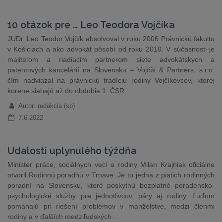
10 otázok pre … Leo Teodora Vojčíka
JUDr. Leo Teodor Vojčík absolvoval v roku 2006 Právnickú fakultu
v Košiciach a ako advokát pôsobí od roku 2010. V súčasnosti je
majiteľom a riadiacim partnerom siete advokátskych a
patentových kancelárií na Slovensku – Vojčík & Partners, s.r.o.
čím nadviazal na právnickú tradíciu rodiny Vojčíkovcov, ktorej
korene siahajú až do obdobia 1. ČSR. …
Autor: redakcia (sp)
7.6.2022
Udalosti uplynulého týždňa
Minister práce, sociálnych vecí a rodiny Milan Krajniak oficiálne
otvoril Rodinnú poradňu v Trnave. Je to jedna z piatich rodinných
poradní na Slovensku, ktoré poskytnú bezplatné poradensko-
psychologické služby pre jednotlivcov, páry aj rodiny. Ľuďom
pomáhajú pri riešení problémov v manželstve, medzi členmi
rodiny a v ďalších medziľudských…