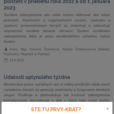
poistení v priebehu roka 2022 a od 1. januára
2023
Sociálne zabezpečenie ako celok možno definovať ako súbor
právnych, finančných a organizačných noriem, nástrojov a
opatrení, prostredníctvom ktorých sa zmierňujú a odstraňujú
nepriaznivé sociálne situácie občanov. Systém sociálneho
zabezpečenia štátu je preto neodlučiteľnou súčasťou našich
životov.
Autor: Mgr. Kristína Šramková, Natália Tonhauserová (Malata,
Pružinský, Hegedüš & Partner)
14.6.2022
Udalosti uplynulého týždňa
Ministerstvo práce, sociálnych vecí a rodiny predložilo vláde návrh
nariadenia, ktorým sa upravujú podmienky a fungovanie detských
skupín. Posilňuje a zjednodušuje tak možnosť zabezpečenia
formalizovanej starostlivosti o deti v rámci tejto novej služby.
Cieľom je podporiť zosúlaďovanie rodinného života a pracovného
x
STE TU PRVÝ-KRÁT?
života, tiež začlenenie matiek…