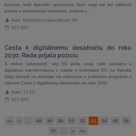
konania riešiť špeciálni správcovia, ktorí majú nie len odborné
právne a ekonomické vedomosti, znalosti v…
Autor: Ministerstvo spravodlivosti SR
20.5.2022
Cesta k digitálnemu desaťročiu do roku
2030: Rada prijala pozíciu
S cieľom zabezpečiť, aby EÚ plnila svoje ciele súvisiace s
digitálnou transformáciou v súlade s hodnotami EÚ, sa členské
štáty dohodli na mandáte na rokovania o politickom programe s
názvom Cesta k digitálnemu desaťročiu do roku 2030.
Autor: TS EU
19.5.2022
««
«
...
48
49
50
51
52
53
54
55
56
57
...
»
»»