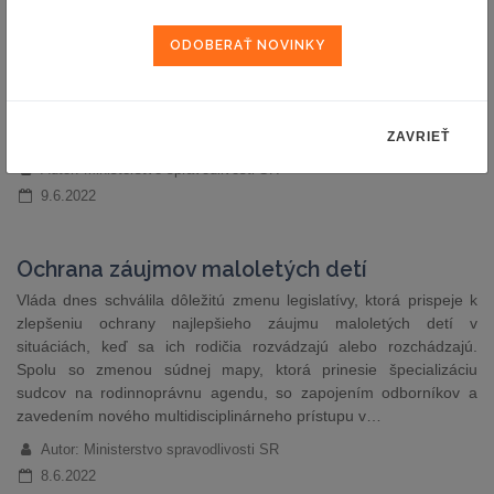
Európsky súd pre ľudské práva („ESĽP“) rozsudkom v prípade
Adamčo proti Slovenskej republike (č. 2) konštatoval porušenie
práva na prístup k súdu, zaručeného článkom 6 ods. 1 Dohovoru
o ochrane ľudských práv a základných slobôd, v súvislosti s
odmietnutím odvolania odsúdeného proti súdnemu rozhodnutiu,
zaslaného na súd prostredníctvom ústavu na…
ZAVRIEŤ
Autor: Ministerstvo spravodlivosti SR
9.6.2022
Ochrana záujmov maloletých detí
Vláda dnes schválila dôležitú zmenu legislatívy, ktorá prispeje k
zlepšeniu ochrany najlepšieho záujmu maloletých detí v
situáciách, keď sa ich rodičia rozvádzajú alebo rozchádzajú.
Spolu so zmenou súdnej mapy, ktorá prinesie špecializáciu
sudcov na rodinnoprávnu agendu, so zapojením odborníkov a
zavedením nového multidisciplinárneho prístupu v…
Autor: Ministerstvo spravodlivosti SR
8.6.2022