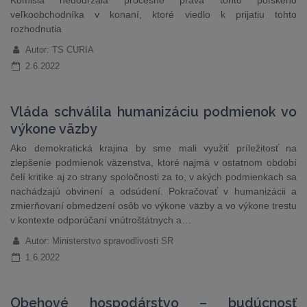
Komisia nedodržala procesné práva tohto poľského
veľkoobchodníka v konaní, ktoré viedlo k prijatiu tohto
rozhodnutia
Autor: TS CURIA
2.6.2022
Vláda schválila humanizáciu podmienok vo
výkone väzby
Ako demokratická krajina by sme mali využiť príležitosť na
zlepšenie podmienok väzenstva, ktoré najmä v ostatnom období
čelí kritike aj zo strany spoločnosti za to, v akých podmienkach sa
nachádzajú obvinení a odsúdení. Pokračovať v humanizácii a
zmierňovaní obmedzení osôb vo výkone väzby a vo výkone trestu
v kontexte odporúčaní vnútroštátnych a…
Autor: Ministerstvo spravodlivosti SR
1.6.2022
Obehové hospodárstvo – budúcnosť