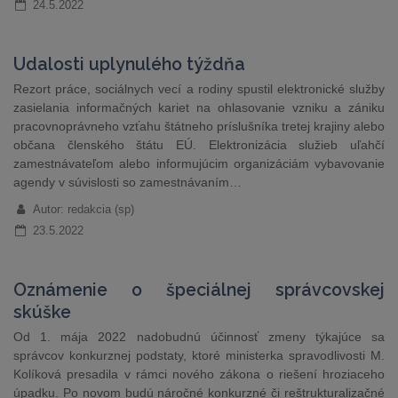
24.5.2022
Udalosti uplynulého týždňa
Rezort práce, sociálnych vecí a rodiny spustil elektronické služby
zasielania informačných kariet na ohlasovanie vzniku a zániku
pracovnoprávneho vzťahu štátneho príslušníka tretej krajiny alebo
občana členského štátu EÚ. Elektronizácia služieb uľahčí
zamestnávateľom alebo informujúcim organizáciám vybavovanie
agendy v súvislosti so zamestnávaním…
Autor: redakcia (sp)
23.5.2022
Oznámenie o špeciálnej správcovskej
skúške
Od 1. mája 2022 nadobudnú účinnosť zmeny týkajúce sa
správcov konkurznej podstaty, ktoré ministerka spravodlivosti M.
Kolíková presadila v rámci nového zákona o riešení hroziaceho
úpadku. Po novom budú náročné konkurzné či reštrukturalizačné