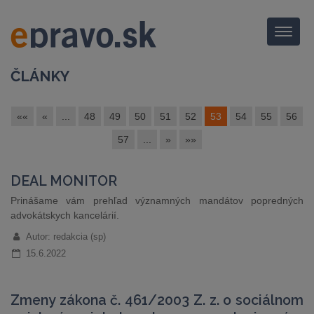
Menu
ČLÁNKY
««
«
...
48
49
50
51
52
53
54
55
56
57
...
»
»»
DEAL MONITOR
Prinášame vám prehľad významných mandátov popredných
advokátskych kancelárií.
Autor: redakcia (sp)
15.6.2022
Zmeny zákona č. 461/2003 Z. z. o sociálnom