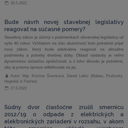
30.5.2022
Bude návrh novej stavebnej legislatívy
reagovať na súčasné pomery?
Stavebný zákon je účinný v podmienkach slovenskej legislatívy už
vyše 40 rokov. Vzhľadom na túto skutočnosť bolo potrebné prijať
nový zákon, ktorý bude adekvátne reagovať na aktuálne
podmienky a potreby dnešnej doby. Oblasť výstavby je veľmi
dynamickou súčasťou spoločnosti, a z toho dôvodu je potrebné,
aby aj právna úprava reflektovala na jej…
Autor: Mgr. Kristína Šramková, Daniel Letko (Malata, Pružinský,
Hegedüš & Partner)
27.5.2022
Súdny dvor čiastočne zrušil smernicu
2012/19 o odpade z elektrických a
elektronických zariadení v rozsahu, v akom