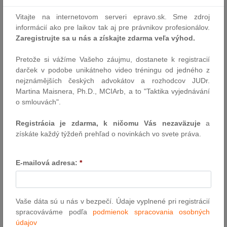
Autor: redakcia (sp)
Vitajte na internetovom serveri epravo.sk. Sme zdroj
13.6.2022
informácií ako pre laikov tak aj pre právnikov profesionálov.
Zaregistrujte sa u nás a získajte zdarma veľa výhod.
AML a pokuty
Pretože si vážíme Vašeho záujmu, dostanete k registracií
Práva a povinnosti právnických osôb a fyzických osôb pri
darček v podobe unikátneho video tréningu od jedného z
predchádzaní a odhaľovaní legalizácie príjmov z trestnej činnosti
nejznámějších českých advokátov a rozhodcov JUDr.
upravené v zákone č. 297/2008 Z. z. o ochrane pred legalizáciou
Martina Maisnera, Ph.D., MCIArb, a to "Taktika vyjednávání
príjmov z trestnej činnosti a o ochrane pred financovaním
o smlouvách".
terorizmu a o zmene a doplnení niektorých zákonov v znení
neskorších predpisov (ďalej len „AML…
Registrácia je zdarma, k ničomu Vás nezaväzuje
a
získáte každý týždeň prehľad o novinkách vo svete práva.
Autor: Mgr. Katarína Dandárová, LL. M. (SEMANČÍN & PARTNERS)
10.6.2022
E-mailová adresa:
*
Európsky súd pre ľudské práva rozhodol o
porušení práva odsúdeného na prístup k
Vaše dáta sú u nás v bezpečí. Údaje vyplnené pri registrácií
súdu v dôsledku odmietnutia jeho
spracováváme podľa
podmienok spracovania osobných
odvolania proti súdnemu rozhodnutiu
údajov