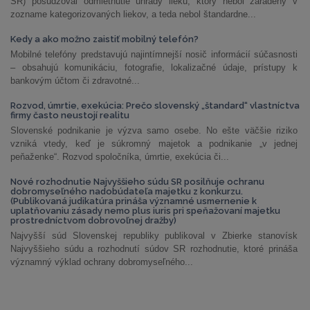
SR) posudzoval odmietnutie úhrady lieku, ktorý nebol zaradený v
zozname kategorizovaných liekov, a teda nebol štandardne...
Kedy a ako možno zaistiť mobilný telefón?
Mobilné telefóny predstavujú najintímnejší nosič informácií súčasnosti
– obsahujú komunikáciu, fotografie, lokalizačné údaje, prístupy k
bankovým účtom či zdravotné...
Rozvod, úmrtie, exekúcia: Prečo slovenský „štandard“ vlastníctva
firmy často neustojí realitu
Slovenské podnikanie je výzva samo osebe. No ešte väčšie riziko
vzniká vtedy, keď je súkromný majetok a podnikanie „v jednej
peňaženke“. Rozvod spoločníka, úmrtie, exekúcia či...
Nové rozhodnutie Najvyššieho súdu SR posilňuje ochranu
dobromyseľného nadobúdateľa majetku z konkurzu.
(Publikovaná judikatúra prináša významné usmernenie k
uplatňovaniu zásady nemo plus iuris pri speňažovaní majetku
prostredníctvom dobrovoľnej dražby)
Najvyšší súd Slovenskej republiky publikoval v Zbierke stanovísk
Najvyššieho súdu a rozhodnutí súdov SR rozhodnutie, ktoré prináša
významný výklad ochrany dobromyseľného...