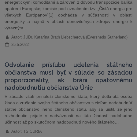
energetickými komoditami a zároveň z dôvodu transpozície balíka
opatrení Európskej komisie pod označením tzv. „Čistá energia pre
všetkých Európanov“[1] dochádza v súčasnosti v oblasti
energetiky a najmä v oblasti obnoviteľných zdrojov energie k
výrazným…
Autor: JUDr. Katarína Brath Liebscherová (Eversheds Sutherland)
25.5.2022
Odvolanie prísľubu udelenia štátneho
občianstva musí byť v súlade so zásadou
proporcionality, ak bráni opätovnému
nadobudnutiu občianstva Únie
V zásade však prináleží členskému štátu, ktorý dotknutá osoba
žiada o zrušenie svojho štátneho občianstva s cieľom nadobudnúť
štátne občianstvo iného členského štátu, aby sa uistil, že jeho
rozhodnutie prijaté v nadväznosti na túto žiadosť nadobudne
účinnosť až po skutočnom nadobudnutí nového štátneho…
Autor: TS CURIA