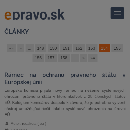
Menu
ČLÁNKY
««
«
...
149
150
151
152
153
154
155
156
157
158
...
»
»»
Rámec na ochranu právneho štátu v
Európskej únii
Európska komisia prijala nový rámec na riešenie systémových
ohrození právneho štátu v ktoromkoľvek z 28 členských štátov
EÚ. Kolégium komisárov dospelo k záveru, že je potrebné vytvoriť
nástroj umožňujúci riešiť takéto systémové ohrozenia na úrovni
EÚ.
Autor: redakcia ( eu )