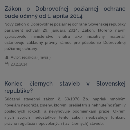
Zákon o Dobrovoľnej požiarnej ochrane
bude účinný od 1. apríla 2014
Nový zákon o Dobrovoľnej požiarnej ochrane Slovenskej republiky
parlament schválil 29. januára 2014. Zákon, ktorého návrh
vypracovalo ministerstvo vnútra ako iniciatívny materiál,
ustanovuje základný právny rámec pre pôsobenie Dobrovoľnej
požiarnej ochrany.
Autor: redakcia ( mvsr )
20.2.2014
Koniec čiernych stavieb v Slovenskej
republike?
Súčasný stavebný zákon č. 50/1976 Zb. napriek mnohým
novelám neodráža zmeny, ktorými prešiel trh s nehnuteľnosťami v
posledných rokoch, a nevyhovuje podmienkam praxe. Okrem
iných svojich nedostatkov tento zákon neobsahuje funkčnú
právnu reguláciu nepovolených (tzv. čiernych) stavieb.