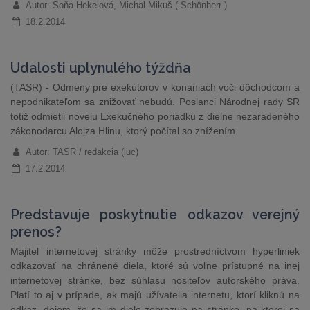
Autor: Soňa Hekelová, Michal Mikuš ( Schönherr )
18.2.2014
Udalosti uplynulého týždňa
(TASR) - Odmeny pre exekútorov v konaniach voči dôchodcom a
nepodnikateľom sa znižovať nebudú. Poslanci Národnej rady SR
totiž odmietli novelu Exekučného poriadku z dielne nezaradeného
zákonodarcu Alojza Hlinu, ktorý počítal so znížením.
Autor: TASR / redakcia (luc)
17.2.2014
Predstavuje poskytnutie odkazov verejný
prenos?
Majiteľ internetovej stránky môže prostredníctvom hyperliniek
odkazovať na chránené diela, ktoré sú voľne prístupné na inej
internetovej stránke, bez súhlasu nositeľov autorského práva.
Platí to aj v prípade, ak majú užívatelia internetu, ktorí kliknú na
odkaz, dojem, že sa im dielo zobrazuje na stránke, na ktorej sa