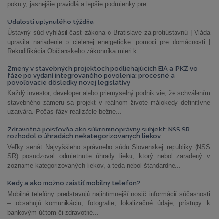
pokuty, jasnejšie pravidlá a lepšie podmienky pre...
Udalosti uplynulého týždňa
Ústavný súd vyhlásil časť zákona o Bratislave za protiústavnú | Vláda
upravila nariadenie o cielenej energetickej pomoci pre domácnosti |
Rekodifikácia Občianskeho zákonníka mieri k...
Zmeny v stavebných projektoch podliehajúcich EIA a IPKZ vo
fáze po vydaní integrovaného povolenia: procesné a
povoľovacie dôsledky novej legislatívy
Každý investor, developer alebo priemyselný podnik vie, že schválením
stavebného zámeru sa projekt v reálnom živote málokedy definitívne
uzatvára. Počas fázy realizácie bežne...
Zdravotná poisťovňa ako súkromnoprávny subjekt: NSS SR
rozhodol o úhradách nekategorizovaných liekov
Veľký senát Najvyššieho správneho súdu Slovenskej republiky (NSS
SR) posudzoval odmietnutie úhrady lieku, ktorý nebol zaradený v
zozname kategorizovaných liekov, a teda nebol štandardne...
Kedy a ako možno zaistiť mobilný telefón?
Mobilné telefóny predstavujú najintímnejší nosič informácií súčasnosti
– obsahujú komunikáciu, fotografie, lokalizačné údaje, prístupy k
bankovým účtom či zdravotné...