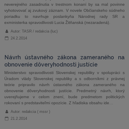
neverejného zasadnutia v trestnom konaní by sa mal povinne
vyhotovovať aj zvukový záznam. V novele Občianskeho súdneho
poriadku to navrhuje poslankyňa Národnej rady SR a
exministerka spravodlivosti Lucia Žitňanská (nezaradená).
Autor: TASR / redakcia (luc)
24.2.2014
Návrh ústavného zákona zameraného na
obnovenie dôveryhodnosti justície
Ministerstvo spravodlivosti Slovenskej republiky v spolupráci s
Úradom vlády Slovenskej republiky a s odborníkmi z právnej
teórie pripravilo návrh ústavného zákona zameraného na
obnovenie dôveryhodnosti justície. Predmetný návrh, ktorý
uverejňujeme v celom znení, bude predmetom politických
rokovaní s predstaviteľmi opozície. Z hľadiska obsahu ide…
Autor: redakcia ( mssr )
21.2.2014