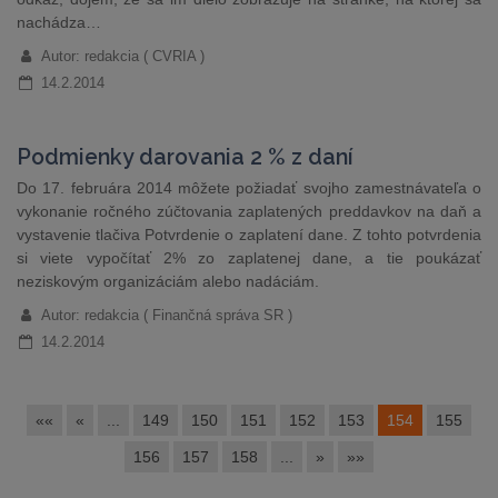
nachádza…
Autor: redakcia ( CVRIA )
14.2.2014
Podmienky darovania 2 % z daní
Do 17. februára 2014 môžete požiadať svojho zamestnávateľa o
vykonanie ročného zúčtovania zaplatených preddavkov na daň a
vystavenie tlačiva Potvrdenie o zaplatení dane. Z tohto potvrdenia
si viete vypočítať 2% zo zaplatenej dane, a tie poukázať
neziskovým organizáciám alebo nadáciám.
Autor: redakcia ( Finančná správa SR )
14.2.2014
««
«
...
149
150
151
152
153
154
155
156
157
158
...
»
»»