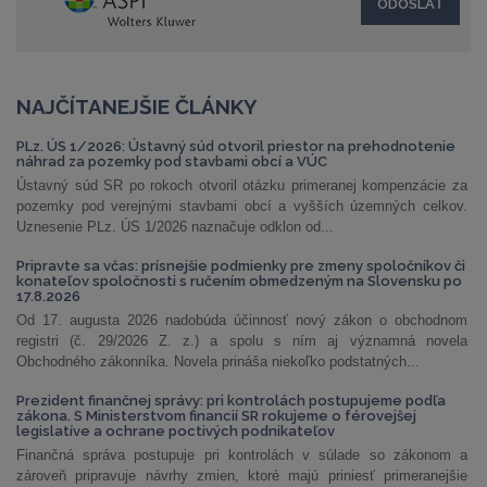
NAJČÍTANEJŠIE ČLÁNKY
PLz. ÚS 1/2026: Ústavný súd otvoril priestor na prehodnotenie
náhrad za pozemky pod stavbami obcí a VÚC
Ústavný súd SR po rokoch otvoril otázku primeranej kompenzácie za
pozemky pod verejnými stavbami obcí a vyšších územných celkov.
Uznesenie PLz. ÚS 1/2026 naznačuje odklon od...
Pripravte sa včas: prísnejšie podmienky pre zmeny spoločníkov či
konateľov spoločnosti s ručením obmedzeným na Slovensku po
17.8.2026
Od 17. augusta 2026 nadobúda účinnosť nový zákon o obchodnom
registri (č. 29/2026 Z. z.) a spolu s ním aj významná novela
Obchodného zákonníka. Novela prináša niekoľko podstatných...
Prezident finančnej správy: pri kontrolách postupujeme podľa
zákona. S Ministerstvom financií SR rokujeme o férovejšej
legislatíve a ochrane poctivých podnikateľov
Finančná správa postupuje pri kontrolách v súlade so zákonom a
zároveň pripravuje návrhy zmien, ktoré majú priniesť primeranejšie