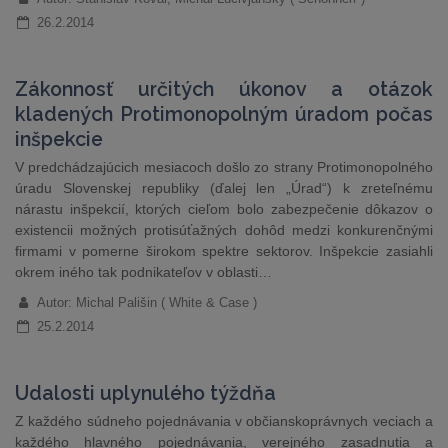
26.2.2014
Zákonnosť určitých úkonov a otázok
kladených Protimonopolným úradom počas
inšpekcie
V predchádzajúcich mesiacoch došlo zo strany Protimonopolného
úradu Slovenskej republiky (ďalej len „Úrad“) k zreteľnému
nárastu inšpekcií, ktorých cieľom bolo zabezpečenie dôkazov o
existencii možných protisúťažných dohôd medzi konkurenčnými
firmami v pomerne širokom spektre sektorov. Inšpekcie zasiahli
okrem iného tak podnikateľov v oblasti…
Autor: Michal Pališin ( White & Case )
25.2.2014
Udalosti uplynulého týždňa
Z každého súdneho pojednávania v občianskoprávnych veciach a
každého hlavného pojednávania, verejného zasadnutia a