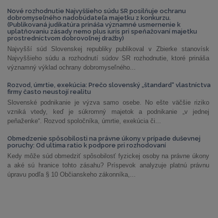
Nové rozhodnutie Najvyššieho súdu SR posilňuje ochranu
dobromyseľného nadobúdateľa majetku z konkurzu.
(Publikovaná judikatúra prináša významné usmernenie k
uplatňovaniu zásady nemo plus iuris pri speňažovaní majetku
prostredníctvom dobrovoľnej dražby)
Najvyšší súd Slovenskej republiky publikoval v Zbierke stanovísk
Najvyššieho súdu a rozhodnutí súdov SR rozhodnutie, ktoré prináša
významný výklad ochrany dobromyseľného...
Rozvod, úmrtie, exekúcia: Prečo slovenský „štandard“ vlastníctva
firmy často neustojí realitu
Slovenské podnikanie je výzva samo osebe. No ešte väčšie riziko
vzniká vtedy, keď je súkromný majetok a podnikanie „v jednej
peňaženke“. Rozvod spoločníka, úmrtie, exekúcia či...
Obmedzenie spôsobilosti na právne úkony v prípade duševnej
poruchy: Od ultima ratio k podpore pri rozhodovaní
Kedy môže súd obmedziť spôsobilosť fyzickej osoby na právne úkony
a aké sú hranice tohto zásahu? Príspevok analyzuje platnú právnu
úpravu podľa § 10 Občianskeho zákonníka,...