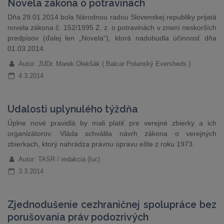
Novela zákona o potravinách
Dňa 29.01.2014 bola Národnou radou Slovenskej republiky prijatá
novela zákona č. 152/1995 Z. z. o potravinách v znení neskorších
predpisov (ďalej len „Novela“), ktorá nadobudla účinnosť dňa
01.03.2014.
Autor: JUDr. Marek Olekšák ( Balcar Polanský Eversheds )
4.3.2014
Udalosti uplynulého týždňa
Úplne nové pravidlá by mali platiť pre verejné zbierky a ich
organizátorov. Vláda schválila návrh zákona o verejných
zbierkach, ktorý nahrádza právnu úpravu ešte z roku 1973.
Autor: TASR / redakcia (luc)
3.3.2014
Zjednodušenie cezhraničnej spolupráce bez
porušovania práv podozrivých