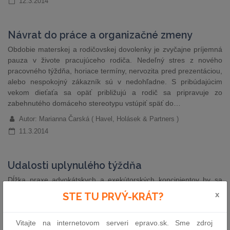
12.3.2014
Návrat do práce a organizačné zmeny
Obdobie materskej a rodičovskej dovolenky je zvyčajne príjemná
pauza v živote pracujúceho rodiča. Nedeľný stres z nového
pracovného týždňa, horiace termíny, nervozita pred prezentáciou,
alebo nespokojný zákazník sú v nedohľadne. S pribúdajúcim
vekom dieťaťa sa opäť približujú a rodič sa pripravuje zo
zabehnutého domáceho stereotypu vstúpiť späť do…
Autor: Marianna Čarská ( Havel, Holásek & Partners )
11.3.2014
Udalosti uplynulého týždňa
Dĺžka praxe advokátskych a exekútorských koncipientov by sa
mala skrátiť z piatich na tri roky. Celkovú dĺžku tri roky by mala
x
STE TU PRVÝ-KRÁT?
mať aj prax notárskych koncipientov. Zmeny navrhuje skupina
opozičných poslancov v novele zákona o advokácii, ktorú
predložili na blížiacu sa schôdzu Národnej rady SR.
Vitajte na internetovom serveri epravo.sk. Sme zdroj