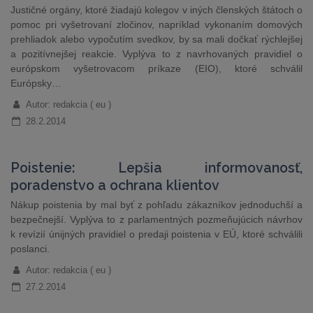
Justičné orgány, ktoré žiadajú kolegov v iných členských štátoch o
pomoc pri vyšetrovaní zločinov, napríklad vykonaním domových
prehliadok alebo vypočutím svedkov, by sa mali dočkať rýchlejšej
a pozitívnejšej reakcie. Vyplýva to z navrhovaných pravidiel o
európskom vyšetrovacom príkaze (EIO), ktoré schválil
Európsky…
Autor: redakcia ( eu )
28.2.2014
Poistenie: Lepšia informovanosť,
poradenstvo a ochrana klientov
Nákup poistenia by mal byť z pohľadu zákazníkov jednoduchší a
bezpečnejší. Vyplýva to z parlamentných pozmeňujúcich návrhov
k revízií únijných pravidiel o predaji poistenia v EÚ, ktoré schválili
poslanci.
Autor: redakcia ( eu )
27.2.2014