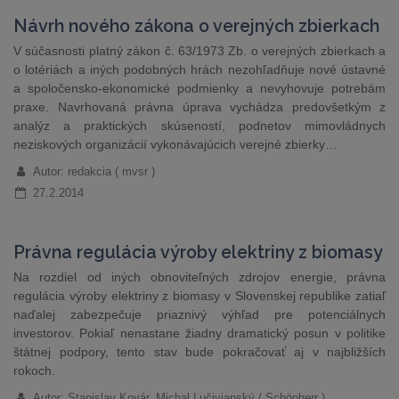
Návrh nového zákona o verejných zbierkach
V súčasnosti platný zákon č. 63/1973 Zb. o verejných zbierkach a
o lotériách a iných podobných hrách nezohľadňuje nové ústavné
a spoločensko-ekonomické podmienky a nevyhovuje potrebám
praxe. Navrhovaná právna úprava vychádza predovšetkým z
analýz a praktických skúseností, podnetov mimovládnych
neziskových organizácií vykonávajúcich verejné zbierky…
Autor: redakcia ( mvsr )
27.2.2014
Právna regulácia výroby elektriny z biomasy
Na rozdiel od iných obnoviteľných zdrojov energie, právna
regulácia výroby elektriny z biomasy v Slovenskej republike zatiaľ
naďalej zabezpečuje priaznivý výhľad pre potenciálnych
investorov. Pokiaľ nenastane žiadny dramatický posun v politike
štátnej podpory, tento stav bude pokračovať aj v najbližších
rokoch.
Autor: Stanislav Kovár, Michal Lučivjanský ( Schönherr )