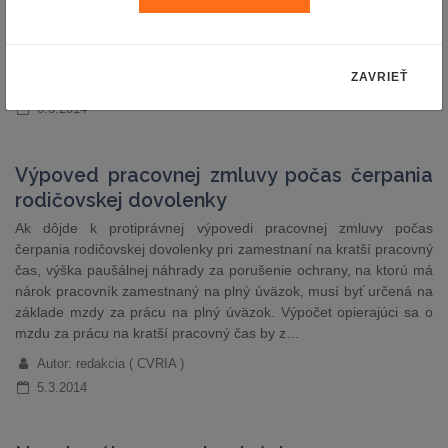
spory a vady predmetu nadobudnutia a pretrháva sa zásada
nemo plus iuris. Avšak existuje aj názor právnej vedy[2], že
príklep je tzv. inou právnou skutočnosťou v…
ZAVRIEŤ
Autor: JUDr. Daniela Ježová, LL.M., PhD.
6.3.2014
Výpoved pracovnej zmluvy počas čerpania
rodičovskej dovolenky
Ak dôjde k protiprávnej výpovedi pracovnej zmluvy počas
čerpania rodičovskej dovolenky pri zamestnaní na kratší pracovný
čas, výška paušálnej náhrady za porušenie ochrany, na ktorú má
nárok pracovník zamestnaný na plný úväzok, musí byť určená na
základe mzdy za prácu na plný úväzok. Výpočet opierajúci sa o
mzdu za prácu na kratší pracovný čas by z…
Autor: redakcia ( CVRIA )
5.3.2014