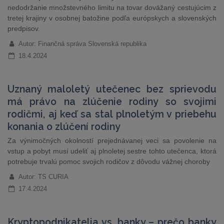
nedodržanie množstevného limitu na tovar dovážaný cestujúcim z
tretej krajiny v osobnej batožine podľa európskych a slovenských
predpisov.
Autor: Finančná správa Slovenská republika
18.4.2024
Uznaný maloletý utečenec bez sprievodu
má právo na zlúčenie rodiny so svojimi
rodičmi, aj keď sa stal plnoletým v priebehu
konania o zlúčení rodiny
Za výnimočných okolností prejednávanej veci sa povolenie na
vstup a pobyt musí udeliť aj plnoletej sestre tohto utečenca, ktorá
potrebuje trvalú pomoc svojich rodičov z dôvodu vážnej choroby
Autor: TS CURIA
17.4.2024
Kryptopodnikatelia vs. banky – prečo banky