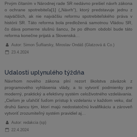
Prvým čítaním v Národnej rade SR nedávno prešiel návrh zákona
o ochrane spotrebiteľa[1] („Návrh“), ktorý predstavuje jednu z
najväčších, ak nie najväčšiu reformu spotrebiteľského práva v
histórii SR. Táto reforma bola predložená samotnou Vládou SR,
čo dáva pomerne slušnú šancu, že po dlhom období bude táto
reforma konečne prijatá a Slovenská…
Autor: Simon Šufliarsky, Miroslav Ondáš (Glatzová & Co.)
23.4.2024
Udalosti uplynulého týždňa
Návrhom nového zákona plní rezort školstva záväzok z
programového vyhlásenia vlády, a to vytvoriť podmienky pre
moderný, praktický a efektívny systém celoživotného vzdelávania.
„Cieľom je uľahčiť ľuďom prístup k vzdelaniu v každom veku, dať
druhú šancu tým, ktorí majú nedostatočnú kvalifikáciu a zároveň
vytvoriť zrozumiteľný systém pravidiel aj…
Autor: redakcia (sp)
22.4.2024