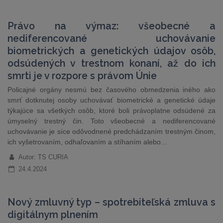
Právo na výmaz: všeobecné a
nediferencované uchovávanie
biometrických a genetických údajov osôb,
odsúdených v trestnom konaní, až do ich
smrti je v rozpore s právom Únie
Policajné orgány nesmú bez časového obmedzenia iného ako
smrť dotknutej osoby uchovávať biometrické a genetické údaje
týkajúce sa všetkých osôb, ktoré boli právoplatne odsúdené za
úmyselný trestný čin. Toto všeobecné a nediferencované
uchovávanie je síce odôvodnené predchádzaním trestným činom,
ich vyšetrovaním, odhaľovaním a stíhaním alebo…
Autor: TS CURIA
24.4.2024
Nový zmluvný typ – spotrebiteľská zmluva s
digitálnym plnením