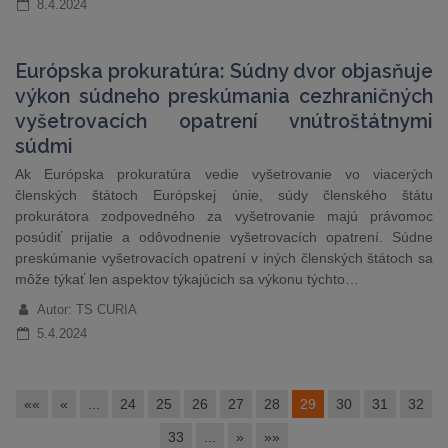
8.4.2024
Európska prokuratúra: Súdny dvor objasňuje
výkon súdneho preskúmania cezhraničných
vyšetrovacích opatrení vnútroštátnymi
súdmi
Ak Európska prokuratúra vedie vyšetrovanie vo viacerých
členských štátoch Európskej únie, súdy členského štátu
prokurátora zodpovedného za vyšetrovanie majú právomoc
posúdiť prijatie a odôvodnenie vyšetrovacích opatrení. Súdne
preskúmanie vyšetrovacích opatrení v iných členských štátoch sa
môže týkať len aspektov týkajúcich sa výkonu týchto…
Autor: TS CURIA
5.4.2024
««
«
...
24
25
26
27
28
29
30
31
32
33
...
»
»»