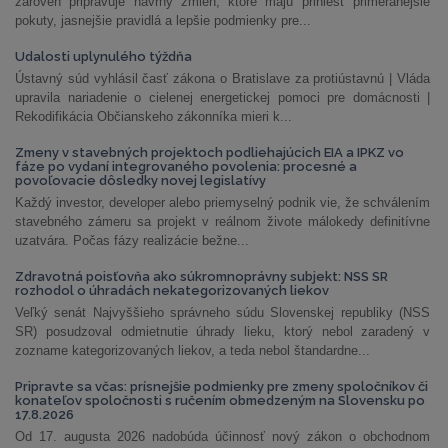
zároveň pripravuje návrhy zmien, ktoré majú priniesť primeranejšie
pokuty, jasnejšie pravidlá a lepšie podmienky pre...
Udalosti uplynulého týždňa
Ústavný súd vyhlásil časť zákona o Bratislave za protiústavnú | Vláda
upravila nariadenie o cielenej energetickej pomoci pre domácnosti |
Rekodifikácia Občianskeho zákonníka mieri k...
Zmeny v stavebných projektoch podliehajúcich EIA a IPKZ vo
fáze po vydaní integrovaného povolenia: procesné a
povoľovacie dôsledky novej legislatívy
Každý investor, developer alebo priemyselný podnik vie, že schválením
stavebného zámeru sa projekt v reálnom živote málokedy definitívne
uzatvára. Počas fázy realizácie bežne...
Zdravotná poisťovňa ako súkromnoprávny subjekt: NSS SR
rozhodol o úhradách nekategorizovaných liekov
Veľký senát Najvyššieho správneho súdu Slovenskej republiky (NSS
SR) posudzoval odmietnutie úhrady lieku, ktorý nebol zaradený v
zozname kategorizovaných liekov, a teda nebol štandardne...
Pripravte sa včas: prísnejšie podmienky pre zmeny spoločníkov či
konateľov spoločnosti s ručením obmedzeným na Slovensku po
17.8.2026
Od 17. augusta 2026 nadobúda účinnosť nový zákon o obchodnom