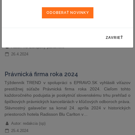
Parlament prijal stanovisko k zásadnej
reforme Colného kódexu EÚ
Prepracovanie reformy Colného kódexu EÚ by zmenilo spôsob,
akým colné orgány fungujú, spolupracujú s obchodníkmi a
spravujú tovar, ktorý si ľudia objednávajú online.
ZAVRIEŤ
Autor: TS Európsky parlament
26.4.2024
Právnická firma roka 2024
Týždenník TREND v spolupráci s EPRAVO.SK vyhlásili víťazov
prestížnej súťaže Právnická firma roka 2024. Cieľom tohto
každoročného podujatia je poskytnúť slovenskému trhu prehľad o
špičkových právnických kanceláriách v kľúčových odboroch práva.
Slávnostný galavečer sa konal 24. apríla 2024 v historických
priestoroch hotela Radisson Blu Carlton v…
Autor: redakcia (sp)
25.4.2024