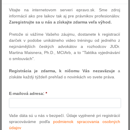
Co. už po piatykrát prestížnu cenu Právnická firma roka, a to v
Vitajte na internetovom serveri epravo.sk. Sme zdroj
kategórii Pro Bono & CSR. „Hoci nás cena veľmi potešila, vrátili
informácií ako pre laikov tak aj pre právnikov profesionálov.
sme ju. Ozvalo sa nám mnoho ľudí a pýtalo sa, prečo sa tak stalo.
Zaregistrujte sa u nás a získajte zdarma veľa výhod.
Vrátenie ceny nie je protestom proti organizátorom ani ich
podporovateľom. Cenu sme…
Pretože si vážíme Vašeho záujmu, dostanete k registracií
Autor: Krivak & Co.
darček v podobe unikátneho video tréningu od jedného z
30.4.2024
nejznámějších českých advokátov a rozhodcov JUDr.
Martina Maisnera, Ph.D., MCIArb, a to "Taktika vyjednávání
o smlouvách".
Udalosti uplynulého týždňa
Registrácia je zdarma, k ničomu Vás nezaväzuje
a
Úrad pre reguláciu sieťových odvetví (ÚRSO) by mal mať vyššie
získáte každý týždeň prehľad o novinkách vo svete práva.
kompetencie a právomoci. Vyplýva to z návrhu novely zákona o
regulácii v sieťových odvetviach, ktorý poslanci Národnej rady
(NR) SR v stredu posunuli do druhého čítania. Súčasťou návrhu
E-mailová adresa:
*
sú aj zmeny zákonov o tepelnej energetike, o podpore
obnoviteľných zdrojov energie, ale aj zákona o…
Autor: redakcia (sp)
Vaše dáta sú u nás v bezpečí. Údaje vyplnené pri registrácií
29.4.2024
spracováváme podľa
podmienok spracovania osobných
údajov