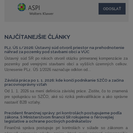
NAJČÍTANEJŠIE ČLÁNKY
PLz. ÚS 1/2026: Ústavný súd otvoril priestor na prehodnotenie
náhrad za pozemky pod stavbami obcí a VÚC
Ústavný súd SR po rokoch otvoril otázku primeranej kompenzácie za
pozemky pod verejnými stavbami obcí a vyšších územných celkov.
Uznesenie PLz. ÚS 1/2026 naznačuje odklon od...
Závislá práca po 1. 1. 2026: kde končí podnikanie SZČO a začína
pracovnoprávny vzťah
Od 1. 1. 2026 sa mení definícia závislej práce. Zistite, čo to znamená
pre spoluprácu so SZČO, aké sú riziká prekvalifikácie a ako správne
nastaviť B2B vzťahy.
Prezident finančnej správy: pri kontrolách postupujeme podľa
zákona. S Ministerstvom financií SR rokujeme o férovejšej
legislatíve a ochrane poctivých podnikateľov
Finančná správa postupuje pri kontrolách v súlade so zákonom a