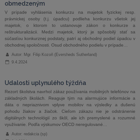
obmedzeným
V prípade vyhlásenia konkurzu na majetok fyzickej resp.
právnickej osoby (t.j. úpadcu) podlieha konkurzu všetok jej
majetok, o ktorom to ustanovuje zákon o konkurze a
reštrukturalizácii. Medzi majetok, ktorý je spôsobilý stať sa
súčasťou konkurznej podstaty, patrí aj obchodný podiel úpadcu v
obchodnej spoločnosti. Osud obchodného podielu v prípade…
Autor: Mgr. Filip Kozoň (Eversheds Sutherland)
9.4.2024
Udalosti uplynulého týždňa
Rezort školstva navrhol zákaz používania mobilných telefónov na
základných školách. Reaguje tým na alarmujúce informácie a
dáta o nepriaznivom vplyve mobilov na výsledky a dušenú
pohodu žiakov a žiačok. Cieľom zákazu nie je odstránenie
digitálnych technológií zo škôl, ale ich premyslené a rozumné
využívanie. Podľa výskumov OECD neregulované…
Autor: redakcia (sp)