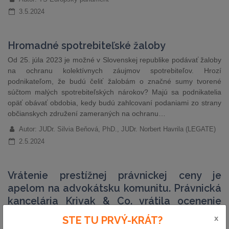
3.5.2024
Hromadné spotrebiteľské žaloby
Od 25. júla 2023 je možné v Slovenskej republike podávať žaloby
na ochranu kolektívnych záujmov spotrebiteľov. Hrozí
podnikateľom, že budú čeliť žalobám o značné sumy tvorené
súčtom malých spotrebiteľských nárokov? Majú sa podnikatelia
opäť obávať obdobia, kedy budú zahlcovaní podaniami zo strany
občianskych združení zameraných na ochranu…
Autor: JUDr. Silvia Beňová, PhD., JUDr. Norbert Havrila (LEGATE)
2.5.2024
Vrátenie prestížnej právnickej ceny je
apelom na advokátsku komunitu. Právnická
kancelária Krivak & Co. vrátila ocenenie
Právnická firma roka
x
STE TU PRVÝ-KRÁT?
Vo štvrtok 25. apríla 2024 získala advokátska kancelária Krivak &