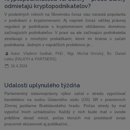
odmietajú kryptopodnikateľov?
V posledných rokoch na Slovensku čoraz viac narastá popularita
v podnikaní s kryptomenami. Aj napriek čoraz väčšej právnej
regulácii je podnikanie s kryptomenami obľúbenou doménou
začínajúcich podnikateľov. V praxi sa ale začínajúci podnikatelia
stretávajú s mnohými prekážkami, ktoré im bránia v začatí
podnikania. Jedným z najväčších problémov je…
Autor: Vladimír Sedliak, PhD., Mgr. Michal Orviský, Bc. Daniel
Letko (FALATH & PARTNERS)
16.4.2024
Udalosti uplynulého týždňa
Parlamentný ústavnoprávny výbor začal v stredu vypočúvať
kandidátov na sudcu Ústavného súdu (ÚS) SR v priestoroch
Zimnej jazdiarne Bratislavského hradu. Počas stredy by mal
vypočuť troch uchádzačov. Každý z nich bude mať v úvode
približne desať minút, počas ktorých má predstaviť svoje
pracovné skúsenosti aj publikačnú…