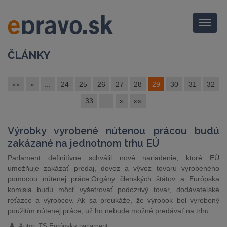
Menu
ČLÁNKY
««
«
...
24
25
26
27
28
29
30
31
32
33
...
»
»»
Výrobky vyrobené nútenou prácou budú
zakázané na jednotnom trhu EÚ
Parlament definitívne schválil nové nariadenie, ktoré EÚ
umožňuje zakázať predaj, dovoz a vývoz tovaru vyrobeného
pomocou nútenej práce.Orgány členských štátov a Európska
komisia budú môcť vyšetrovať podozrivý tovar, dodávateľské
reťazce a výrobcov. Ak sa preukáže, že výrobok bol vyrobený
použitím nútenej práce, už ho nebude možné predávať na trhu…
Autor: TS Európsky parlament