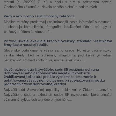
registri (č. 29/2026 Z. z.) a spolu s ním aj významná novela
Obchodného zákonníka. Novela prináša niekoľko podstatných...
Kedy a ako možno zaistiť mobilný telefón?
Mobilné telefóny predstavujú najintímnejší nosič informácií súčasnosti
– obsahujú komunikáciu, fotografie, lokalizačné údaje, prístupy k
bankovým účtom či zdravotné...
Rozvod, úmrtie, exekúcia: Prečo slovenský „štandard“ vlastníctva
firmy často neustojí realitu
Slovenské podnikanie je výzva samo osebe. No ešte väčšie riziko
vzniká vtedy, keď je súkromný majetok a podnikanie „v jednej
peňaženke“. Rozvod spoločníka, úmrtie, exekúcia či...
Nové rozhodnutie Najvyššieho súdu SR posilňuje ochranu
dobromyseľného nadobúdateľa majetku z konkurzu.
(Publikovaná judikatúra prináša významné usmernenie k
uplatňovaniu zásady nemo plus iuris pri speňažovaní majetku
prostredníctvom dobrovoľnej dražby)
Najvyšší súd Slovenskej republiky publikoval v Zbierke stanovísk
Najvyššieho súdu a rozhodnutí súdov SR rozhodnutie, ktoré prináša
významný výklad ochrany dobromyseľného...