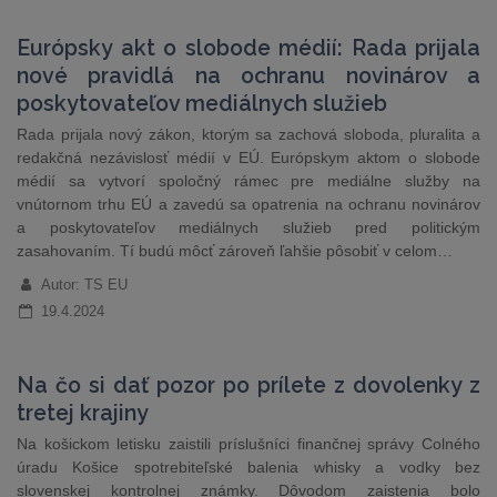
Európsky akt o slobode médií: Rada prijala
nové pravidlá na ochranu novinárov a
poskytovateľov mediálnych služieb
Rada prijala nový zákon, ktorým sa zachová sloboda, pluralita a
redakčná nezávislosť médií v EÚ. Európskym aktom o slobode
médií sa vytvorí spoločný rámec pre mediálne služby na
vnútornom trhu EÚ a zavedú sa opatrenia na ochranu novinárov
a poskytovateľov mediálnych služieb pred politickým
zasahovaním. Tí budú môcť zároveň ľahšie pôsobiť v celom…
Autor: TS EU
19.4.2024
Na čo si dať pozor po prílete z dovolenky z
tretej krajiny
Na košickom letisku zaistili príslušníci finančnej správy Colného
úradu Košice spotrebiteľské balenia whisky a vodky bez
slovenskej kontrolnej známky. Dôvodom zaistenia bolo