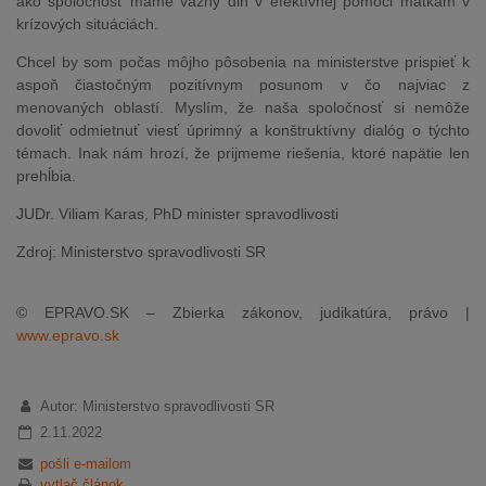
ako spoločnosť máme vážny dlh v efektívnej pomoci matkám v
krízových situáciách.
Chcel by som počas môjho pôsobenia na ministerstve prispieť k
aspoň čiastočným pozitívnym posunom v čo najviac z
menovaných oblastí. Myslím, že naša spoločnosť si nemôže
dovoliť odmietnuť viesť úprimný a konštruktívny dialóg o týchto
témach. Inak nám hrozí, že prijmeme riešenia, ktoré napätie len
prehĺbia.
JUDr. Viliam Karas, PhD minister spravodlivosti
Zdroj: Ministerstvo spravodlivosti SR
© EPRAVO.SK – Zbierka zákonov, judikatúra, právo |
www.epravo.sk
Autor: Ministerstvo spravodlivosti SR
2.11.2022
pošli e-mailom
vytlač článok