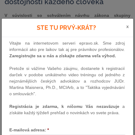
dôstojnosti každého človeka
V súvislosti so schválením návrhu zákona skupiny
poslancov upravujúcich niektoré práva LGBTI+ ľudí som
x
STE TU PRVÝ-KRÁT?
predsedovi vlády Eduardovi Hegerovi ponúkol prevzatie
iniciatívy pri koordinácii diskusie o ochrane ľudských práv v
našej krajine, vrátane LGBTI+ ľudí. Vyplýva to jednak z
Vitajte na internetovom serveri epravo.sk. Sme zdroj
mojich kompetencií ako ministra spravodlivosti, a tiež ako
informácií ako pre laikov tak aj pre právnikov profesionálov.
predsedu Rady vlády SR pre ľudské práva, národnostné
Zaregistrujte sa u nás a získajte zdarma veľa výhod.
menšiny a rodovú rovnosť. Ide o zodpovednosť, ktorej som
si plne vedomý, a ktorá bude patriť medzi priority výkonu
Pretože si vážíme Vašeho záujmu, dostanete k registracií
mojej funkcie (popri urgentných otázkach spojených s
darček v podobe unikátneho video tréningu od jedného z
implementáciou súdnej mapy).
nejznámějších českých advokátov a rozhodcov JUDr.
Martina Maisnera, Ph.D., MCIArb, a to "Taktika vyjednávání
Uvedomujem si závažnosť argumentácie z oboch strán
o smlouvách".
názorového spektra. Čo ma ale mrzí, je radikalizácia komunikácie
a postojov, ktoré vedú až k nenávistným prejavom, potierajú
Registrácia je zdarma, k ničomu Vás nezaväzuje
a
akúkoľvek bazálnu úctu, a nerešpektujú právo na iný názor. Takto
získáte každý týždeň prehľad o novinkách vo svete práva.
nedosahujeme potrebné vzájomné porozumenie, len prehlbujeme
rozdelenie a napätie v spoločnosti. Nemyslím si, že akékoľvek, z
právneho hľadiska aj prepracované technické riešenie, samo o
E-mailová adresa:
*