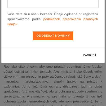
sebe toto napätie odstráni.
O to viac mám záujem iniciovať potrebný dialóg a v čo najkratšom
čase sa stretnúť so zástupcami a predstaviteľmi občianskej
Vaše dáta sú u nás v bezpečí. Údaje vyplnené pri registrácií
spoločnosti, ktorí sa tejto téme dlhodobo venujú z viacerých
spracováváme podľa
podmienok spracovania osobných
názorových spektier. Verím, že sa nám podarí spoločne
údajov
identifikovať v dohľadnom čase opatrenia, ktoré by mohli tento
dialóg posunúť dopredu. Prinajmenšom chcem, aby sme ako
spoločnosť začali odstraňovať bariéry, ktoré nezmyselne či
nedôvodne komplikujú život ľuďom, ktorí si len chcú byť navzájom
blízki. Štát sa totiž má starať o ľudí. A nie do ľudí. Prakticky môže
ísť o témy občianskeho práva, ale aj iných nadrezortných oblasti
ZAVRIEŤ
(zdravotníctvo, právo sociálneho zabezpečenia a pod.).
Rovnako však chcem, aby sme prestali opomínať tému ľudskej
dôstojnosti aj pri iných témach. Ako minister i ako človek veľmi
citlivo vnímam ohrozenie práv utečencov (ukrajinské ženy a deti),
migrantov, marginalizovaných skupín (právo na prístup k
vzdelaniu). Je to tiež téma ochrany dôstojnosť ľudí na okraji
spoločnosti (vrátane väzňov), ale aj ochrana slobody svedomia a
vierovyznania. A samozrejme, pre mňa je takouto témou tiež
ochrana života nenarodených detí, kde som presvedčený, že tu