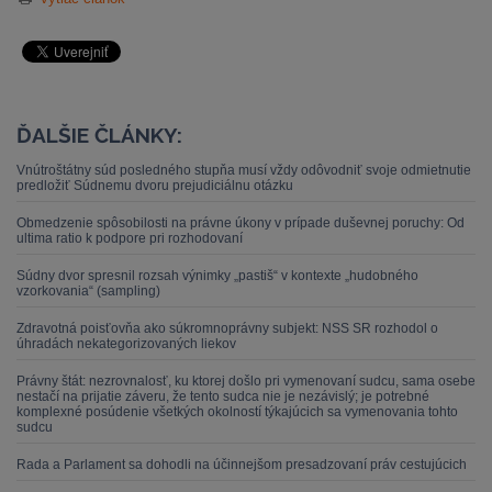
ĎALŠIE ČLÁNKY:
Vnútroštátny súd posledného stupňa musí vždy odôvodniť svoje odmietnutie
predložiť Súdnemu dvoru prejudiciálnu otázku
Obmedzenie spôsobilosti na právne úkony v prípade duševnej poruchy: Od
ultima ratio k podpore pri rozhodovaní
Súdny dvor spresnil rozsah výnimky „pastiš“ v kontexte „hudobného
vzorkovania“ (sampling)
Zdravotná poisťovňa ako súkromnoprávny subjekt: NSS SR rozhodol o
úhradách nekategorizovaných liekov
Právny štát: nezrovnalosť, ku ktorej došlo pri vymenovaní sudcu, sama osebe
nestačí na prijatie záveru, že tento sudca nie je nezávislý; je potrebné
komplexné posúdenie všetkých okolností týkajúcich sa vymenovania tohto
sudcu
Rada a Parlament sa dohodli na účinnejšom presadzovaní práv cestujúcich