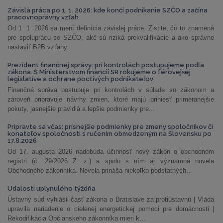
Závislá práca po 1. 1. 2026: kde končí podnikanie SZČO a začína
pracovnoprávny vzťah
Od 1. 1. 2026 sa mení definícia závislej práce. Zistite, čo to znamená
pre spoluprácu so SZČO, aké sú riziká prekvalifikácie a ako správne
nastaviť B2B vzťahy.
Prezident finančnej správy: pri kontrolách postupujeme podľa
zákona. S Ministerstvom financií SR rokujeme o férovejšej
legislatíve a ochrane poctivých podnikateľov
Finančná správa postupuje pri kontrolách v súlade so zákonom a
zároveň pripravuje návrhy zmien, ktoré majú priniesť primeranejšie
pokuty, jasnejšie pravidlá a lepšie podmienky pre...
Pripravte sa včas: prísnejšie podmienky pre zmeny spoločníkov či
konateľov spoločnosti s ručením obmedzeným na Slovensku po
17.8.2026
Od 17. augusta 2026 nadobúda účinnosť nový zákon o obchodnom
registri (č. 29/2026 Z. z.) a spolu s ním aj významná novela
Obchodného zákonníka. Novela prináša niekoľko podstatných...
Udalosti uplynulého týždňa
Ústavný súd vyhlásil časť zákona o Bratislave za protiústavnú | Vláda
upravila nariadenie o cielenej energetickej pomoci pre domácnosti |
Rekodifikácia Občianskeho zákonníka mieri k...