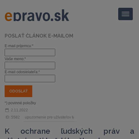
Menu
POSLAŤ ČLÁNOK E-MAILOM
E-mail príjemcu:*
Vaše meno:*
E-mail odosielateľa:*
*) povinné položky
2.11.2022
ID: 5582
upozornenie pre užívateľov
K ochrane ľudských práv a