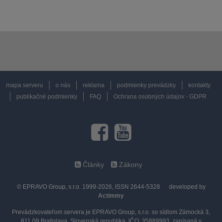
mapa serveru
o nás
reklama
podmienky prevádzky
kontakty
publikačné podmienky
FAQ
Ochrana osobných údajov - GDPR
Články
Zákony
© EPRAVO Group, s.r.o. 1999-2026, ISSN 2644-5328
developed by
Actimmy
Prevádzkovateľom servera je EPRAVO Group, s.r.o. so sídlom Zámocká 3,
811 09 Bratislava, Slovenská republika, IČO: 35889993, zapísaná v