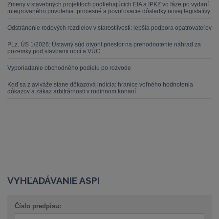
Zmeny v stavebných projektoch podliehajúcich EIA a IPKZ vo fáze po vydaní
integrovaného povolenia: procesné a povoľovacie dôsledky novej legislatívy
Odstránenie rodových rozdielov v starostlivosti: lepšia podpora opatrovateľov
PLz. ÚS 1/2026: Ústavný súd otvoril priestor na prehodnotenie náhrad za
pozemky pod stavbami obcí a VÚC
Vyporiadanie obchodného podielu po rozvode
Keď sa z aviváže stane dôkazová indícia: hranice voľného hodnotenia
dôkazov a zákaz arbitrárnosti v rodinnom konaní
VYHĽADÁVANIE ASPI
Číslo predpisu: