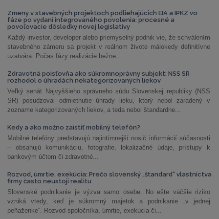
Zmeny v stavebných projektoch podliehajúcich EIA a IPKZ vo
fáze po vydaní integrovaného povolenia: procesné a
povoľovacie dôsledky novej legislatívy
Každý investor, developer alebo priemyselný podnik vie, že schválením
stavebného zámeru sa projekt v reálnom živote málokedy definitívne
uzatvára. Počas fázy realizácie bežne...
Zdravotná poisťovňa ako súkromnoprávny subjekt: NSS SR
rozhodol o úhradách nekategorizovaných liekov
Veľký senát Najvyššieho správneho súdu Slovenskej republiky (NSS
SR) posudzoval odmietnutie úhrady lieku, ktorý nebol zaradený v
zozname kategorizovaných liekov, a teda nebol štandardne...
Kedy a ako možno zaistiť mobilný telefón?
Mobilné telefóny predstavujú najintímnejší nosič informácií súčasnosti
– obsahujú komunikáciu, fotografie, lokalizačné údaje, prístupy k
bankovým účtom či zdravotné...
Rozvod, úmrtie, exekúcia: Prečo slovenský „štandard“ vlastníctva
firmy často neustojí realitu
Slovenské podnikanie je výzva samo osebe. No ešte väčšie riziko
vzniká vtedy, keď je súkromný majetok a podnikanie „v jednej
peňaženke“. Rozvod spoločníka, úmrtie, exekúcia či...