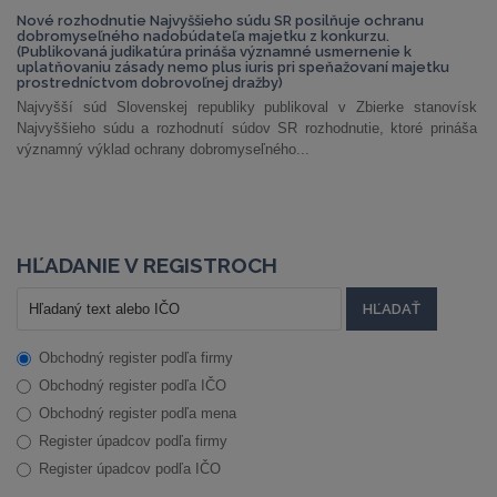
Nové rozhodnutie Najvyššieho súdu SR posilňuje ochranu
dobromyseľného nadobúdateľa majetku z konkurzu.
(Publikovaná judikatúra prináša významné usmernenie k
uplatňovaniu zásady nemo plus iuris pri speňažovaní majetku
prostredníctvom dobrovoľnej dražby)
Najvyšší súd Slovenskej republiky publikoval v Zbierke stanovísk
Najvyššieho súdu a rozhodnutí súdov SR rozhodnutie, ktoré prináša
významný výklad ochrany dobromyseľného...
HĽADANIE V REGISTROCH
Obchodný register podľa firmy
Obchodný register podľa IČO
Obchodný register podľa mena
Register úpadcov podľa firmy
Register úpadcov podľa IČO