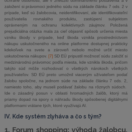
ochrane osobnosti, ale v zneužití dominantného postavenia a v
založení si právomoci jedného súdu na základe článku 7 ods. 2 v
prípade, keď sú žalobcovia, neidentifikovaní, ale identifikovateľní
používatelia rovnakého produktu, zastúpení subjektom
oprávneným na ochranu kolektívnych záujmov.
Položená
prejudiciálna otázka mala za cieľ objasniť spôsob určenia miesta
vzniku škody v prípade, keď škoda vznikla prostredníctvom
nákupu uskutočneného na online platforme dostupnej prakticky
kdekoľvek na svete a zároveň nebolo možné určiť miesto
uskutočnenia nákupov.
[7]
SD EÚ pripustil možnosť súdu založiť si
medzinárodnú právomoc podľa miesta, kde vznikla škoda, pričom
takýto súd môže rozhodovať o všetkých nárokoch všetkých
používateľov. SD EÚ preto umožnil viacerým užívateľom podať
žalobu spoločne, na jednom súde na základe článku 7 ods. 2,
namiesto toho, aby museli podávať žalobu na rôznych súdoch.
Ide o zásadný posun v oblasti hromadných žalôb, ktorý má
priamy dopad na spory o náhradu škody spôsobenej digitálnymi
platformami vrátane tých, ktoré využívajú AI.
IV. Kde systém zlyháva a čo s tým?
1. Forum shopping: výhoda žalobcu,