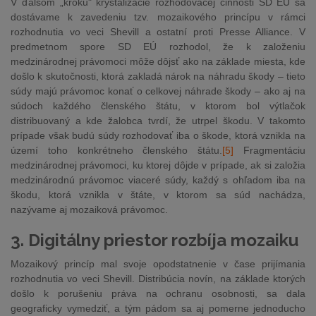
V ďalšom „kroku" kryštalizácie rozhodovacej činnosti SD EÚ sa
dostávame k zavedeniu tzv. mozaikového princípu v rámci
rozhodnutia vo veci Shevill a ostatní proti Presse Alliance. V
predmetnom spore SD EÚ rozhodol, že k založeniu
medzinárodnej právomoci môže dôjsť ako na základe miesta, kde
došlo k skutočnosti, ktorá zakladá nárok na náhradu škody – tieto
súdy majú právomoc konať o celkovej náhrade škody – ako aj na
súdoch každého členského štátu, v ktorom bol výtlačok
distribuovaný a kde žalobca tvrdí, že utrpel škodu. V takomto
prípade však budú súdy rozhodovať iba o škode, ktorá vznikla na
území toho konkrétneho členského štátu.
[5]
Fragmentáciu
medzinárodnej právomoci, ku ktorej dôjde v prípade, ak si založia
medzinárodnú právomoc viaceré súdy, každý s ohľadom iba na
škodu, ktorá vznikla v štáte, v ktorom sa súd nachádza,
nazývame aj mozaiková právomoc.
3. Digitálny priestor rozbíja mozaiku
Mozaikový princíp mal svoje opodstatnenie v čase prijímania
rozhodnutia vo veci Shevill. Distribúcia novín, na základe ktorých
došlo k porušeniu práva na ochranu osobnosti, sa dala
geograficky vymedziť, a tým pádom sa aj pomerne jednoducho