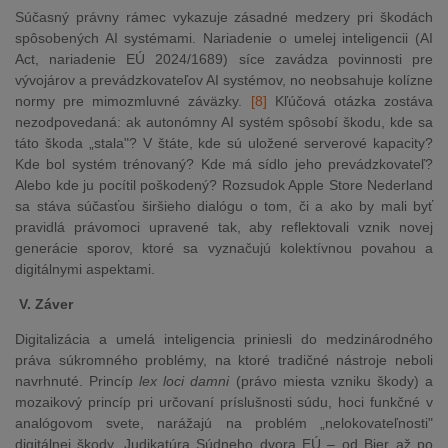
Súčasný právny rámec vykazuje zásadné medzery pri škodách
spôsobených AI systémami. Nariadenie o umelej inteligencii (AI
Act, nariadenie EÚ 2024/1689) síce zavádza povinnosti pre
vývojárov a prevádzkovateľov AI systémov, no neobsahuje kolízne
normy pre mimozmluvné záväzky.
[8]
Kľúčová otázka zostáva
nezodpovedaná: ak autonómny AI systém spôsobí škodu, kde sa
táto škoda „stala"? V štáte, kde sú uložené serverové kapacity?
Kde bol systém trénovaný? Kde má sídlo jeho prevádzkovateľ?
Alebo kde ju pocítil poškodený? Rozsudok Apple Store Nederland
sa stáva súčasťou širšieho dialógu o tom, či a ako by mali byť
pravidlá právomoci upravené tak, aby reflektovali vznik novej
generácie sporov, ktoré sa vyznačujú kolektívnou povahou a
digitálnymi aspektami.
V. Záver
Digitalizácia a umelá inteligencia priniesli do medzinárodného
práva súkromného problémy, na ktoré tradičné nástroje neboli
navrhnuté. Princíp
lex loci damni
(právo miesta vzniku škody) a
mozaikový princíp pri určovaní príslušnosti súdu, hoci funkčné v
analógovom svete, narážajú na problém „nelokovateľnosti"
digitálnej škody. Judikatúra Súdneho dvora EÚ – od Bier až po