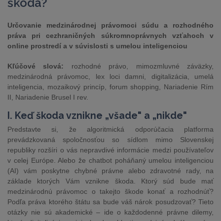
škoda?
Určovanie medzinárodnej právomoci súdu a rozhodného
práva pri cezhraničných súkromnoprávnych vzťahoch v
online prostredí a v súvislosti s umelou inteligenciou
Kľúčové slová:
rozhodné právo, mimozmluvné záväzky,
medzinárodná právomoc, lex loci damni, digitalizácia, umelá
inteligencia, mozaikový princíp, forum shopping, Nariadenie Rím
II, Nariadenie Brusel I rev.
I. Keď škoda vznikne „všade" a „nikde"
Predstavte si, že algoritmická odporúčacia platforma
prevádzkovaná spoločnosťou so sídlom mimo Slovenskej
republiky rozšíri o vás nepravdivé informácie medzi používateľov
v celej Európe. Alebo že chatbot poháňaný umelou inteligenciou
(AI) vám poskytne chybné právne alebo zdravotné rady, na
základe ktorých Vám vznikne škoda. Ktorý súd bude mať
medzinárodnú právomoc o takejto škode konať a rozhodnúť?
Podľa práva ktorého štátu sa bude váš nárok posudzovať? Tieto
otázky nie sú akademické – ide o každodenné právne dilemy,