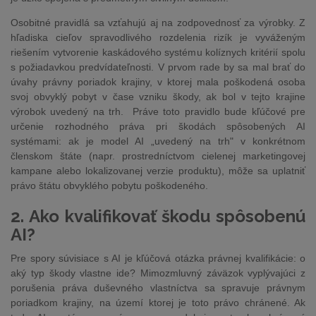
Osobitné pravidlá sa vzťahujú aj na zodpovednosť za výrobky. Z
hľadiska cieľov spravodlivého rozdelenia rizík je vyváženým
riešením vytvorenie kaskádového systému kolíznych kritérií spolu
s požiadavkou predvídateľnosti. V prvom rade by sa mal brať do
úvahy právny poriadok krajiny, v ktorej mala poškodená osoba
svoj obvyklý pobyt v čase vzniku škody, ak bol v tejto krajine
výrobok uvedený na trh. Práve toto pravidlo bude kľúčové pre
určenie rozhodného práva pri škodách spôsobených AI
systémami: ak je model AI „uvedený na trh" v konkrétnom
členskom štáte (napr. prostredníctvom cielenej marketingovej
kampane alebo lokalizovanej verzie produktu), môže sa uplatniť
právo štátu obvyklého pobytu poškodeného.
2. Ako kvalifikovať škodu spôsobenú
AI?
Pre spory súvisiace s AI je kľúčová otázka právnej kvalifikácie: o
aký typ škody vlastne ide? Mimozmluvný záväzok vyplývajúci z
porušenia práva duševného vlastníctva sa spravuje právnym
poriadkom krajiny, na území ktorej je toto právo chránené. Ak