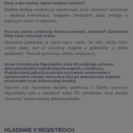
Kedy a ako možno zaistiť mobilný telefón?
Mobilné telefóny predstavujú najintímnejší nosič informácií súčasnosti
– obsahujú komunikáciu, fotografie, lokalizačné údaje, prístupy k
bankovým účtom či zdravotné...
Rozvod, úmrtie, exekúcia: Prečo slovenský „štandard“ vlastníctva
firmy často neustojí realitu
Slovenské podnikanie je výzva samo osebe. No ešte väčšie riziko
vzniká vtedy, keď je súkromný majetok a podnikanie „v jednej
peňaženke“. Rozvod spoločníka, úmrtie, exekúcia či...
Nové rozhodnutie Najvyššieho súdu SR posilňuje ochranu
dobromyseľného nadobúdateľa majetku z konkurzu.
(Publikovaná judikatúra prináša významné usmernenie k
uplatňovaniu zásady nemo plus iuris pri speňažovaní majetku
prostredníctvom dobrovoľnej dražby)
Najvyšší súd Slovenskej republiky publikoval v Zbierke stanovísk
Najvyššieho súdu a rozhodnutí súdov SR rozhodnutie, ktoré prináša
významný výklad ochrany dobromyseľného...
HĽADANIE V REGISTROCH