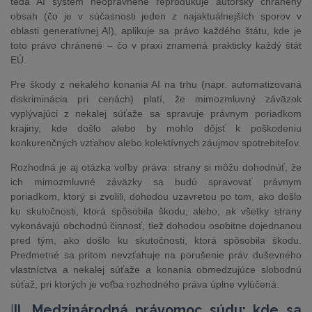
teda AI systém neoprávnene reprodukuje autorsky chránený
obsah (čo je v súčasnosti jeden z najaktuálnejších sporov v
oblasti generatívnej AI), aplikuje sa právo každého štátu, kde je
toto právo chránené – čo v praxi znamená prakticky každý štát
EÚ.
Pre škody z nekalého konania AI na trhu (napr. automatizovaná
diskriminácia pri cenách) platí, že mimozmluvný záväzok
vyplývajúci z nekalej súťaže sa spravuje právnym poriadkom
krajiny, kde došlo alebo by mohlo dôjsť k poškodeniu
konkurenčných vzťahov alebo kolektívnych záujmov spotrebiteľov.
Rozhodná je aj otázka voľby práva: strany si môžu dohodnúť, že
ich mimozmluvné záväzky sa budú spravovať právnym
poriadkom, ktorý si zvolili, dohodou uzavretou po tom, ako došlo
ku skutočnosti, ktorá spôsobila škodu, alebo, ak všetky strany
vykonávajú obchodnú činnosť, tiež dohodou osobitne dojednanou
pred tým, ako došlo ku skutočnosti, ktorá spôsobila škodu.
Predmetné sa pritom nevzťahuje na porušenie práv duševného
vlastníctva a nekalej súťaže a konania obmedzujúce slobodnú
súťaž, pri ktorých je voľba rozhodného práva úplne vylúčená.
I
II. Medzinárodná právomoc súdu: kde sa