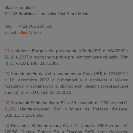
Slávičie údolie 6
811 02 Bratislava - mestská časť Staré Mesto
Tel.: +421 906 200 550
e-mail:
office@l-r.sk
[1]
Nariadenie Európskeho parlamentu a Rady (ES) č. 864/2007 z
11. júla 2007 o rozhodnom práve pre mimozmluvné záväzky (Rím
II), Ú. v. EÚ L 199, 31.7.2007.
[2]
Nariadenie Európskeho parlamentu a Rady (EÚ) č. 1215/2012
z 12. decembra 2012 o právomoci a o uznávaní a výkone
rozsudkov v občianskych a obchodných veciach (prepracované
znenie), Ú. v. EÚ L 351, 20.12.2012.
[3]
Rozsudok Súdneho dvora EÚ z 30. novembra 1976 vo veci C-
21/76, Handelskwekerij Bier v Mines de Potasse d'Alsace,
ECLI:EU:C:1976:166.
[4]
Rozsudok Súdneho dvora EÚ z 11. januára 1990 vo veci C-
220/88, Dumez France SA a Tracoba SARL proti Hessische