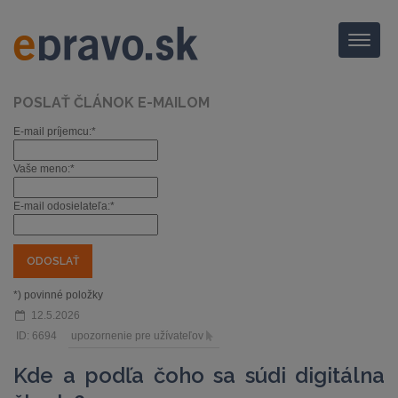
Menu
POSLAŤ ČLÁNOK E-MAILOM
E-mail príjemcu:*
Vaše meno:*
E-mail odosielateľa:*
*) povinné položky
12.5.2026
ID: 6694
upozornenie pre užívateľov
Kde a podľa čoho sa súdi digitálna