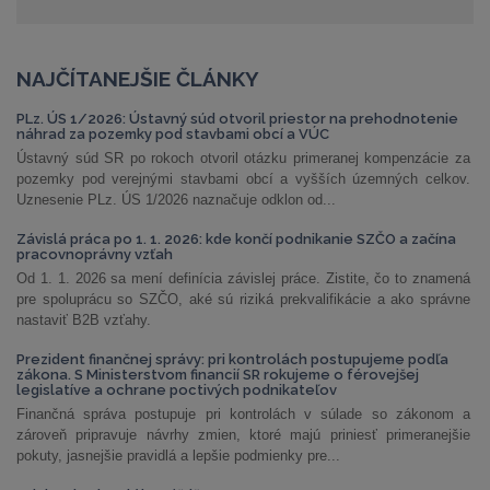
NAJČÍTANEJŠIE ČLÁNKY
PLz. ÚS 1/2026: Ústavný súd otvoril priestor na prehodnotenie
náhrad za pozemky pod stavbami obcí a VÚC
Ústavný súd SR po rokoch otvoril otázku primeranej kompenzácie za
pozemky pod verejnými stavbami obcí a vyšších územných celkov.
Uznesenie PLz. ÚS 1/2026 naznačuje odklon od...
Závislá práca po 1. 1. 2026: kde končí podnikanie SZČO a začína
pracovnoprávny vzťah
Od 1. 1. 2026 sa mení definícia závislej práce. Zistite, čo to znamená
pre spoluprácu so SZČO, aké sú riziká prekvalifikácie a ako správne
nastaviť B2B vzťahy.
Prezident finančnej správy: pri kontrolách postupujeme podľa
zákona. S Ministerstvom financií SR rokujeme o férovejšej
legislatíve a ochrane poctivých podnikateľov
Finančná správa postupuje pri kontrolách v súlade so zákonom a
zároveň pripravuje návrhy zmien, ktoré majú priniesť primeranejšie
pokuty, jasnejšie pravidlá a lepšie podmienky pre...