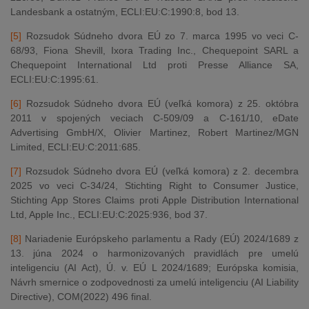
Landesbank a ostatným, ECLI:EU:C:1990:8, bod 13.
[5]
Rozsudok Súdneho dvora EÚ zo 7. marca 1995 vo veci C-
68/93, Fiona Shevill, Ixora Trading Inc., Chequepoint SARL a
Chequepoint International Ltd proti Presse Alliance SA,
ECLI:EU:C:1995:61.
[6]
Rozsudok Súdneho dvora EÚ (veľká komora) z 25. októbra
2011 v spojených veciach C-509/09 a C-161/10, eDate
Advertising GmbH/X, Olivier Martinez, Robert Martinez/MGN
Limited, ECLI:EU:C:2011:685.
[7]
Rozsudok Súdneho dvora EÚ (veľká komora) z 2. decembra
2025 vo veci C-34/24, Stichting Right to Consumer Justice,
Stichting App Stores Claims proti Apple Distribution International
Ltd, Apple Inc., ECLI:EU:C:2025:936, bod 37.
[8]
Nariadenie Európskeho parlamentu a Rady (EÚ) 2024/1689 z
13. júna 2024 o harmonizovaných pravidlách pre umelú
inteligenciu (AI Act), Ú. v. EÚ L 2024/1689; Európska komisia,
Návrh smernice o zodpovednosti za umelú inteligenciu (AI Liability
Directive), COM(2022) 496 final.