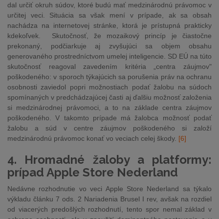
dal určiť okruh súdov, ktoré budú mať medzinárodnú právomoc v
určitej veci. Situácia sa však mení v prípade, ak sa obsah
nachádza na internetovej stránke, ktorá je prístupná prakticky
kdekoľvek. Skutočnosť, že mozaikový princíp je čiastočne
prekonaný, podčiarkuje aj zvyšujúci sa objem obsahu
generovaného prostredníctvom umelej inteligencie. SD EÚ na túto
skutočnosť reagoval zavedením kritéria „centra záujmov"
poškodeného: v sporoch týkajúcich sa porušenia práv na ochranu
osobnosti zaviedol popri možnostiach podať žalobu na súdoch
spomínaných v predchádzajúcej časti aj ďalšiu možnosť založenia
si medzinárodnej právomoci, a to na základe centra záujmov
poškodeného. V takomto prípade má žalobca možnosť podať
žalobu a súd v centre záujmov poškodeného si založí
medzinárodnú právomoc konať vo veciach celej škody.
[6]
4. Hromadné žaloby a platformy:
prípad Apple Store Nederland
Nedávne rozhodnutie vo veci Apple Store Nederland sa týkalo
výkladu článku 7 ods. 2 Nariadenia Brusel I rev, avšak na rozdiel
od viacerých predošlých rozhodnutí, tento spor nemal základ v