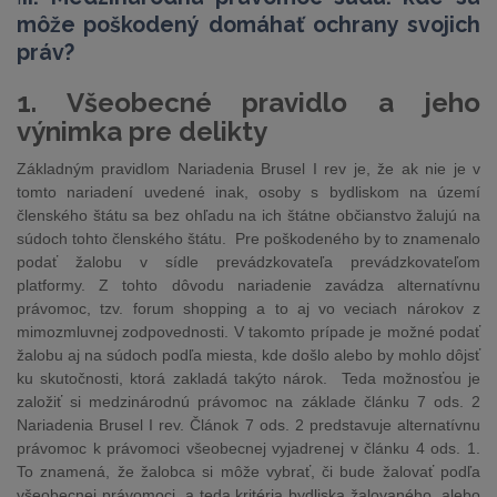
môže poškodený domáhať ochrany svojich
práv?
1. Všeobecné pravidlo a jeho
výnimka pre delikty
Základným pravidlom Nariadenia Brusel I rev je, že ak nie je v
tomto nariadení uvedené inak, osoby s bydliskom na území
členského štátu sa bez ohľadu na ich štátne občianstvo žalujú na
súdoch tohto členského štátu. Pre poškodeného by to znamenalo
podať žalobu v sídle prevádzkovateľa prevádzkovateľom
platformy. Z tohto dôvodu nariadenie zavádza alternatívnu
právomoc, tzv. forum shopping a to aj vo veciach nárokov z
mimozmluvnej zodpovednosti. V takomto prípade je možné podať
žalobu aj na súdoch podľa miesta, kde došlo alebo by mohlo dôjsť
ku skutočnosti, ktorá zakladá takýto nárok. Teda možnosťou je
založiť si medzinárodnú právomoc na základe článku 7 ods. 2
Nariadenia Brusel I rev. Článok 7 ods. 2 predstavuje alternatívnu
právomoc k právomoci všeobecnej vyjadrenej v článku 4 ods. 1.
To znamená, že žalobca si môže vybrať, či bude žalovať podľa
všeobecnej právomoci, a teda kritéria bydliska žalovaného, alebo