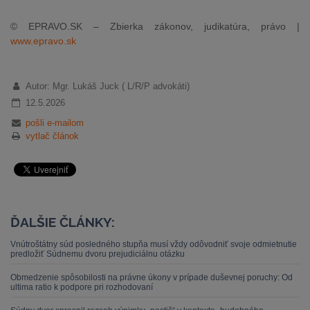
© EPRAVO.SK – Zbierka zákonov, judikatúra, právo |
www.epravo.sk
Autor: Mgr. Lukáš Juck ( L/R/P advokáti)
12.5.2026
pošli e-mailom
vytlač článok
ĎALŠIE ČLÁNKY:
Vnútroštátny súd posledného stupňa musí vždy odôvodniť svoje odmietnutie
predložiť Súdnemu dvoru prejudiciálnu otázku
Obmedzenie spôsobilosti na právne úkony v prípade duševnej poruchy: Od
ultima ratio k podpore pri rozhodovaní