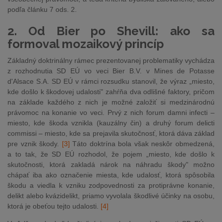
podľa článku 7 ods. 2.
2. Od Bier po Shevill: ako sa
formoval mozaikový princíp
Základný doktrinálny rámec prezentovanej problematiky vychádza
z rozhodnutia SD EÚ vo veci Bier B.V. v Mines de Potasse
d'Alsace S.A. SD EÚ v rámci rozsudku stanovil, že výraz „miesto,
kde došlo k škodovej udalosti" zahŕňa dva odlišné faktory, pričom
na základe každého z nich je možné založiť si medzinárodnú
právomoc na konanie vo veci. Prvý z nich forum damni infecti –
miesto, kde škoda vznikla (kauzálny čin) a druhý forum delicti
commissi – miesto, kde sa prejavila skutočnosť, ktorá dáva základ
pre vznik škody.
[3]
Táto doktrína bola však neskôr obmedzená,
a to tak, že SD EÚ rozhodol, že pojem „miesto, kde došlo k
skutočnosti, ktorá zakladá nárok na náhradu škody" možno
chápať iba ako označenie miesta, kde udalosť, ktorá spôsobila
škodu a viedla k vzniku zodpovednosti za protiprávne konanie,
delikt alebo kvázidelikt, priamo vyvolala škodlivé účinky na osobu,
ktorá je obeťou tejto udalosti.
[4]