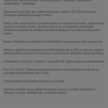
Súdny dvor spresnil rozsah výnimky „pastiš“ v kontexte „hudobného
vzorkovania“ (sampling)
Zdravotná poisťovňa ako súkromnoprávny subjekt: NSS SR rozhodol o
úhradách nekategorizovaných liekov
Právny štát: nezrovnalosť, ku ktorej došlo pri vymenovaní sudcu, sama osebe
nestačí na prijatie záveru, že tento sudca nie je nezávislý; je potrebné
komplexné posúdenie všetkých okolností týkajúcich sa vymenovania tohto
sudcu
Rada a Parlament sa dohodli na účinnejšom presadzovaní práv cestujúcich
Zmeny v stavebných projektoch podliehajúcich EIA a IPKZ vo fáze po vydaní
integrovaného povolenia: procesné a povoľovacie dôsledky novej legislatívy
Odstránenie rodových rozdielov v starostlivosti: lepšia podpora opatrovateľov
PLz. ÚS 1/2026: Ústavný súd otvoril priestor na prehodnotenie náhrad za
pozemky pod stavbami obcí a VÚC
Vyporiadanie obchodného podielu po rozvode
Keď sa z aviváže stane dôkazová indícia: hranice voľného hodnotenia
dôkazov a zákaz arbitrárnosti v rodinnom konaní