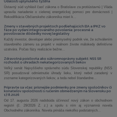
Udalosti uplynulého týždňa
Ústavný súd vyhlásil časť zákona o Bratislave za protiústavnú | Vláda
upravila nariadenie o cielenej energetickej pomoci pre domácnosti |
Rekodifikácia Občianskeho zákonníka mieri k...
Zmeny v stavebných projektoch podliehajúcich EIA a IPKZ vo
fáze po vydaní integrovaného povolenia: procesné a
povoľovacie dôsledky novej legislatívy
Každý investor, developer alebo priemyselný podnik vie, že schválením
stavebného zámeru sa projekt v reálnom živote málokedy definitívne
uzatvára. Počas fázy realizácie bežne...
Zdravotná poisťovňa ako súkromnoprávny subjekt: NSS SR
rozhodol o úhradách nekategorizovaných liekov
Veľký senát Najvyššieho správneho súdu Slovenskej republiky (NSS
SR) posudzoval odmietnutie úhrady lieku, ktorý nebol zaradený v
zozname kategorizovaných liekov, a teda nebol štandardne...
Pripravte sa včas: prísnejšie podmienky pre zmeny spoločníkov či
konateľov spoločnosti s ručením obmedzeným na Slovensku po
17.8.2026
Od 17. augusta 2026 nadobúda účinnosť nový zákon o obchodnom
registri (č. 29/2026 Z. z.) a spolu s ním aj významná novela
Obchodného zákonníka. Novela prináša niekoľko podstatných...