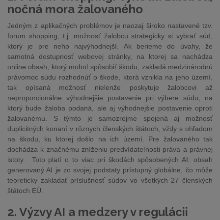
nočná mora žalovaného
Jedným z aplikačných problémov je naozaj široko nastavené tzv.
forum shopping, t.j. možnosť žalobcu strategicky si vybrať súd,
ktorý je pre neho najvýhodnejší. Ak berieme do úvahy, že
samotná dostupnosť webovej stránky, na ktorej sa nachádza
online obsah, ktorý mohol spôsobiť škodu, zakladá medzinárodnú
právomoc súdu rozhodnúť o škode, ktorá vznikla na jeho území,
tak opísaná možnosť nielenže poskytuje žalobcovi až
neproporcionálne výhodnejšie postavenie pri výbere súdu, na
ktorý bude žaloba podaná, ale aj výhodnejšie postavenie oproti
žalovanému. S týmto je samozrejme spojená aj možnosť
duplicitných konaní v rôznych členských štátoch, vždy s ohľadom
na škodu, ku ktorej došlo na ich území. Pre žalovaného tak
dochádza k značnému zníženiu predvídateľnosti práva a právnej
istoty. Toto platí o to viac pri škodách spôsobených AI: obsah
generovaný AI je zo svojej podstaty prístupný globálne, čo môže
teoreticky zakladať príslušnosť súdov vo všetkých 27 členských
štátoch EÚ.
2. Výzvy AI a medzery v regulácii