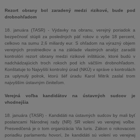
Rezort obrany bol zaradený medzi rizikové, bude pod
drobnohľadom
18. januára (TASR) - Výdavky na obranu, verejný poriadok a
bezpečnosť stúpli za posledných päť rokov o vyše 18 percent,
celkovo na sumu 2,6 miliardy eur. S ohľadom na výrazný objem
verejných prostriedkov a na základe vlastných analýz zaradili
kontrolóri rezort obrany medzi rizikové inštitúcie, ktoré budú v
nadchádzajúcich troch rokoch pod ich väčším drobnohľadom.
Konštatuje to Najvyšší kontrolný úrad (NKÚ) v správe o kontrolách
za uplynulý polrok, ktorú šéf úradu Karol Mitrík zaslal trom
najvyšším ústavným činiteľom.
Verejná voľba kandidátov na ústavných sudcov je
vhodnejšia
18. januára (TASR) - Kandidáti na ústavných sudcov by mali byť
poslancami Národnej rady (NR) SR volení vo verejnej voľbe.
Presvedčená je o tom organizácia Via Iuris. Zákon o rokovacom
poriadku parlamentu hovorí, že kandidáti sú volení vo verejnej