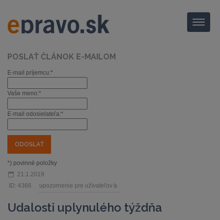
Menu
POSLAŤ ČLÁNOK E-MAILOM
E-mail príjemcu:*
Vaše meno:*
E-mail odosielateľa:*
*) povinné položky
21.1.2019
ID: 4366
upozornenie pre užívateľov
Udalosti uplynulého týždňa