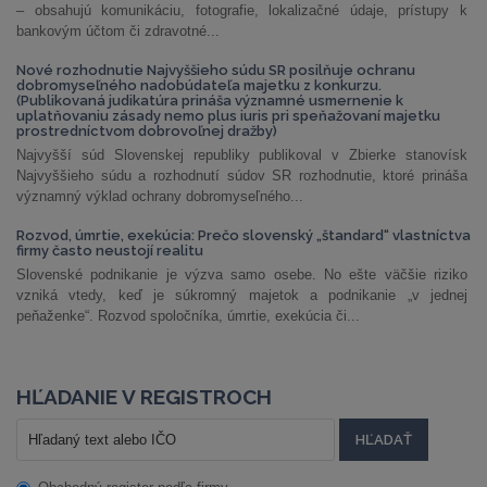
– obsahujú komunikáciu, fotografie, lokalizačné údaje, prístupy k
bankovým účtom či zdravotné...
Nové rozhodnutie Najvyššieho súdu SR posilňuje ochranu
dobromyseľného nadobúdateľa majetku z konkurzu.
(Publikovaná judikatúra prináša významné usmernenie k
uplatňovaniu zásady nemo plus iuris pri speňažovaní majetku
prostredníctvom dobrovoľnej dražby)
Najvyšší súd Slovenskej republiky publikoval v Zbierke stanovísk
Najvyššieho súdu a rozhodnutí súdov SR rozhodnutie, ktoré prináša
významný výklad ochrany dobromyseľného...
Rozvod, úmrtie, exekúcia: Prečo slovenský „štandard“ vlastníctva
firmy často neustojí realitu
Slovenské podnikanie je výzva samo osebe. No ešte väčšie riziko
vzniká vtedy, keď je súkromný majetok a podnikanie „v jednej
peňaženke“. Rozvod spoločníka, úmrtie, exekúcia či...
HĽADANIE V REGISTROCH