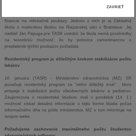
poukazy
ZAVRIEŤ
16. januára (TASR) – Niektoré školy nevedia, odkiaľ vezmú
financie na rekreačné poukazy. Jednou z nich je aj Základná
škola s materskou školou na Riazanskej ulici v Bratislave. Jej
riaditeľ Ján Papuga pre TASR uviedol, že škola nemá prostriedky
na teoretickú možnosť, že by polovica zamestnancov o
preplatenie týchto poukazov požiadala.
Rezidentský program je dôležitým krokom stabilizácie počtu
lekárov
16. januára (TASR) - Ministerstvo zdravotníctva (MZ) SR
považuje rezidentský program za "veľmi dôležitý krok" , ktorý
prispeje k stabilizácii počtu všeobecných lekárov a pediatrov.
Záujemcovia o rezidentské štúdium mali v pondelok (14. 1.)
možnosť získať detailné informácie o tejto forme štúdia počas
informačného dňa na pôde ministerstva. MZ o tom informuje na
svojom webe.
Požadujeme zachovanie maximálneho počtu študentov
zdravotníckych odborov