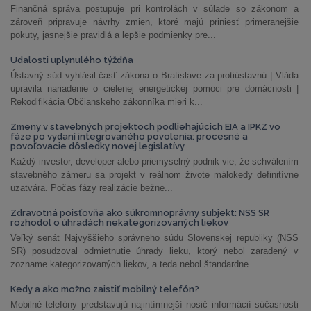
Finančná správa postupuje pri kontrolách v súlade so zákonom a
zároveň pripravuje návrhy zmien, ktoré majú priniesť primeranejšie
pokuty, jasnejšie pravidlá a lepšie podmienky pre...
Udalosti uplynulého týždňa
Ústavný súd vyhlásil časť zákona o Bratislave za protiústavnú | Vláda
upravila nariadenie o cielenej energetickej pomoci pre domácnosti |
Rekodifikácia Občianskeho zákonníka mieri k...
Zmeny v stavebných projektoch podliehajúcich EIA a IPKZ vo
fáze po vydaní integrovaného povolenia: procesné a
povoľovacie dôsledky novej legislatívy
Každý investor, developer alebo priemyselný podnik vie, že schválením
stavebného zámeru sa projekt v reálnom živote málokedy definitívne
uzatvára. Počas fázy realizácie bežne...
Zdravotná poisťovňa ako súkromnoprávny subjekt: NSS SR
rozhodol o úhradách nekategorizovaných liekov
Veľký senát Najvyššieho správneho súdu Slovenskej republiky (NSS
SR) posudzoval odmietnutie úhrady lieku, ktorý nebol zaradený v
zozname kategorizovaných liekov, a teda nebol štandardne...
Kedy a ako možno zaistiť mobilný telefón?
Mobilné telefóny predstavujú najintímnejší nosič informácií súčasnosti