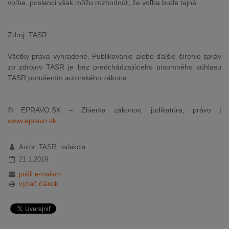
voľbe, poslanci však môžu rozhodnúť, že voľba bude tajná.
Zdroj: TASR
Všetky práva vyhradené. Publikovanie alebo ďalšie šírenie správ
zo zdrojov TASR je bez predchádzajúceho písomného súhlasu
TASR porušením autorského zákona.
© EPRAVO.SK – Zbierka zákonov, judikatúra, právo |
www.epravo.sk
Autor: TASR, redakcia
21.1.2019
pošli e-mailom
vytlač článok