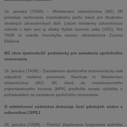
16. januára (TASR) – Ministerstvo zdravotníctva (MZ) SR
požaduje zachovanie maximálneho počtu miest pre študentov
stredných zdravotníckych škôl. Listom ministerky zdravotníctva
oslovilo v tejto veci aj všetky Vyššie územné celky (VÚC). Pre
TASR to uviedla hovorkyňa rezortu zdravotníctva Zuzana
Eliášová.
MZ chce zjednodušiť podmienky pre zariadenia spoločného
stravovania
16. januára (TASR) - Zariadeniam spoločného stravovania by mali
odpadnúť niektoré povinnosti. Navrhuje to Ministerstvo
zdravotníctva (MZ) SR, ktoré do medzirezortného
pripomienkového konania (MPK) predložilo novelu vyhlášky o
požiadavkách na zariadenia spoločného stravovania.
O zefektívnení súdnictva diskutuje šesť pilotných súdov s
odborníkmi CEPEJ
16. januára (TASR) – Pomôcť zlepšovaniu fungovania súdneho