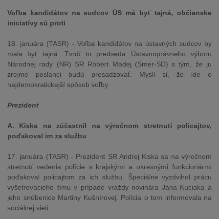
Voľba kandidátov na sudcov ÚS má byť tajná, občianske
iniciatívy sú proti
18. januára (TASR) - Voľba kandidátov na ústavných sudcov by
mala byť tajná. Tvrdí to predseda Ústavnoprávneho výboru
Národnej rady (NR) SR Róbert Madej (Smer-SD) s tým, že ju
zrejme poslanci budú presadzovať. Myslí si, že ide o
najdemokratickejší spôsob voľby.
Prezident
A. Kiska na zúčastnil na výročnom stretnutí policajtov,
poďakoval im za službu
17. januára (TASR) - Prezident SR Andrej Kiska sa na výročnom
stretnutí vedenia polície s krajskými a okresnými funkcionármi
poďakoval policajtom za ich službu. Špeciálne vyzdvihol prácu
vyšetrovacieho tímu v prípade vraždy novinára Jána Kuciaka a
jeho snúbenice Martiny Kušnírovej. Polícia o tom informovala na
sociálnej sieti.