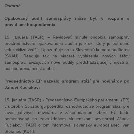
Ostatné
Opakovaný audit samosprávy môže byť v rozpore s
pravidlami hospodárenia
15. januára (TASR) – Revidovať minulé obdobia samospráv
prostredníctvom opakovaného auditu je krok, ktorý je potrebné
veľmi citlivo zvážiť. Upozorňuje na to Slovenská komora audítorov
(SKAU). Reaguje tak na viaceré vyhlásenia nových šéfov
samospráv, avizujúcich nové audity predchádzajúcej činnosti a
hospodárenia miest a obcí.
Predsedníctvo EP nazvalo program stáží pre novinárov po
Jánovi Kuciakovi
15. januára (TASR) - Predsedníctvo Európskeho parlamentu (EP)
v utorok v Štrasburgu potvrdilo rozhodnutie, že program stáží pre
investigatívnych novinárov v zákonodarnom zbore EÚ bude
pomenovaný po zavraždenom slovenskom novinárovi Jánovi
Kuciakovi. TASR o tom informoval slovenský europoslanec Ivan
Štefanec (KDH).