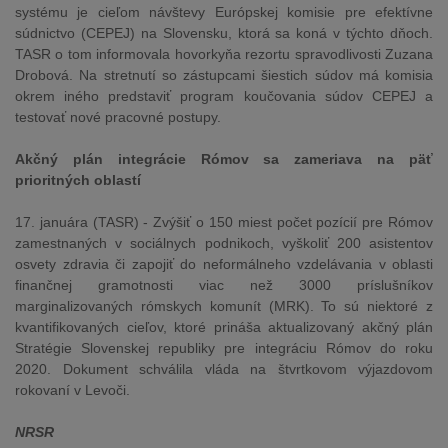
systému je cieľom návštevy Európskej komisie pre efektívne
súdnictvo (CEPEJ) na Slovensku, ktorá sa koná v týchto dňoch.
TASR o tom informovala hovorkyňa rezortu spravodlivosti Zuzana
Drobová. Na stretnutí so zástupcami šiestich súdov má komisia
okrem iného predstaviť program koučovania súdov CEPEJ a
testovať nové pracovné postupy.
Akčný plán integrácie Rómov sa zameriava na päť
prioritných oblastí
17. januára (TASR) - Zvýšiť o 150 miest počet pozícií pre Rómov
zamestnaných v sociálnych podnikoch, vyškoliť 200 asistentov
osvety zdravia či zapojiť do neformálneho vzdelávania v oblasti
finančnej gramotnosti viac než 3000 príslušníkov
marginalizovaných rómskych komunít (MRK). To sú niektoré z
kvantifikovaných cieľov, ktoré prináša aktualizovaný akčný plán
Stratégie Slovenskej republiky pre integráciu Rómov do roku
2020. Dokument schválila vláda na štvrtkovom výjazdovom
rokovaní v Levoči.
NRSR