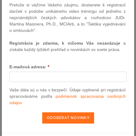
15. januára (TASR) - Opisovanie posudkov k stimulom nie je
Pretože si vážíme Vašeho záujmu, dostanete k registracií
možné, hodnotitelia pracujú v elektronickom systéme pod svojimi
darček v podobe unikátneho video tréningu od jedného z
loginmi. Uviedlo Ministerstvo školstva, vedy, výskumu a športu
nejznámějších českých advokátov a rozhodcov JUDr.
(MŠVVaŠ) SR v reakcii na vyjadrenia poslanca Národnej rady SR
Martina Maisnera, Ph.D., MCIArb, a to "Taktika vyjednávání
za SaS Branislava Gröhlinga. Ten tvrdí, že viaceré posudky k
o smlouvách".
stimulom na vedu a výskum pôsobia neodborne a pri dvoch sa
zdá, že sú odkopírované.
Registrácia je zdarma, k ničomu Vás nezaväzuje
a
získáte každý týždeň prehľad o novinkách vo svete práva.
Minister M. Lajčák hovoril v Kyjeve o odblokovaní
politického procesu
E-mailová adresa:
*
15. januára (TASR) – Minister zahraničných vecí a európskych
záležitostí SR Miroslav Lajčák (nominant Smeru-SD) hovoril v
utorok v Kyjeve predovšetkým o možnostiach na dosiahnutie
Vaše dáta sú u nás v bezpečí. Údaje vyplnené pri registrácií
odblokovania politického procesu v rámci ukrajinského konfliktu,
spracováváme podľa
podmienok spracovania osobných
ako aj o spôsoboch na zmiernenie utrpenia ľudí, ktorí sú týmto
údajov
konfliktom zasiahnutí. V pozícii úradujúceho predsedu
Organizácie pre bezpečnosť a spoluprácu v Európe (OBSE) ide o
jeho prvú cestu do konfliktných regiónov OBSE.
Niektoré školy nevedia, odkiaľ vezmú financie na rekreačné