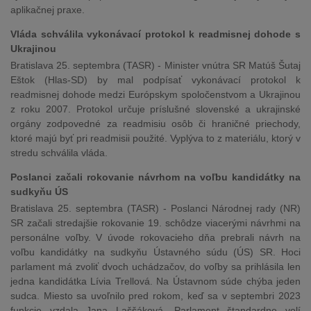
aplikačnej praxe.
Vláda schválila vykonávací protokol k readmisnej dohode s
Ukrajinou
Bratislava 25. septembra (TASR) - Minister vnútra SR Matúš Šutaj
Eštok (Hlas-SD) by mal podpísať vykonávací protokol k
readmisnej dohode medzi Európskym spoločenstvom a Ukrajinou
z roku 2007. Protokol určuje príslušné slovenské a ukrajinské
orgány zodpovedné za readmisiu osôb či hraničné priechody,
ktoré majú byť pri readmisii použité. Vyplýva to z materiálu, ktorý v
stredu schválila vláda.
Poslanci začali rokovanie návrhom na voľbu kandidátky na
sudkyňu ÚS
Bratislava 25. septembra (TASR) - Poslanci Národnej rady (NR)
SR začali stredajšie rokovanie 19. schôdze viacerými návrhmi na
personálne voľby. V úvode rokovacieho dňa prebrali návrh na
voľbu kandidátky na sudkyňu Ústavného súdu (ÚS) SR. Hoci
parlament má zvoliť dvoch uchádzačov, do voľby sa prihlásila len
jedna kandidátka Lívia Trellová. Na Ústavnom súde chýba jeden
sudca. Miesto sa uvoľnilo pred rokom, keď sa v septembri 2023
funkcie vzdala Jana Laššáková. Parlament štandardne volí