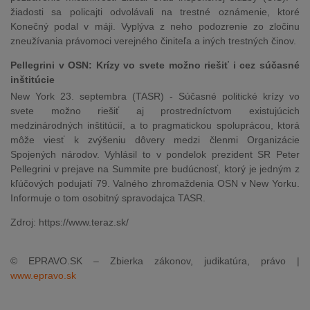
žiadosti sa policajti odvolávali na trestné oznámenie, ktoré
Konečný podal v máji. Vyplýva z neho podozrenie zo zločinu
zneužívania právomoci verejného činiteľa a iných trestných činov.
Pellegrini v OSN: Krízy vo svete možno riešiť i cez súčasné
inštitúcie
New York 23. septembra (TASR) - Súčasné politické krízy vo
svete možno riešiť aj prostredníctvom existujúcich
medzinárodných inštitúcií, a to pragmatickou spoluprácou, ktorá
môže viesť k zvýšeniu dôvery medzi členmi Organizácie
Spojených národov. Vyhlásil to v pondelok prezident SR Peter
Pellegrini v prejave na Summite pre budúcnosť, ktorý je jedným z
kľúčových podujatí 79. Valného zhromaždenia OSN v New Yorku.
Informuje o tom osobitný spravodajca TASR.
Zdroj: https://www.teraz.sk/
© EPRAVO.SK – Zbierka zákonov, judikatúra, právo |
www.epravo.sk