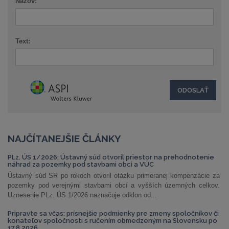
Názov:
Text:
NAJČÍTANEJŠIE ČLÁNKY
PLz. ÚS 1/2026: Ústavný súd otvoril priestor na prehodnotenie
náhrad za pozemky pod stavbami obcí a VÚC
Ústavný súd SR po rokoch otvoril otázku primeranej kompenzácie za
pozemky pod verejnými stavbami obcí a vyšších územných celkov.
Uznesenie PLz. ÚS 1/2026 naznačuje odklon od...
Pripravte sa včas: prísnejšie podmienky pre zmeny spoločníkov či
konateľov spoločnosti s ručením obmedzeným na Slovensku po
17.8.2026