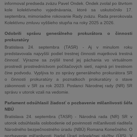
informoval predseda zväzu Pavel Ondek. Ondek zvolal po štvrtom
kole kolektívneho vyjednávania, ktoré sa uskutočnilo 17.
septembra, mimoriadne rokovanie Rady zväzu. Rada prerokovala
Kolektívnu zmluvu vyššieho stupňa na roky 2025 a 2026.
Odobrili správu generálneho prokurátora o činnosti
prokuratúry
Bratislava 24. septembra (TASR) - Aj v minulom roku
predstavovala najvyšší podiel trestnej činnosti majetková trestná
činnosť. Výrazne sa zvýšil trend jej páchania vo virtuálnom
prostredí prostredníctvom počítačových sietí, najmä pri trestnom
čine podvodu. Vyplýva to zo správy generálneho prokurátora SR
o činnosti prokuratúry a poznatkoch prokuratúry o stave
zákonnosti v SR za rok 2023. Poslanci Národnej rady (NR) SR
správu v utorok vzali na vedomie.
Parlament odsúhlasil žiadosť o pozbavenie mlčanlivosti šéfa
NBÚ
Bratislava 24. septembra (TASR) - Národná rada (NR) SR v
utorok odsúhlasila oslobodenie od povinnosti mlčanlivosti riaditeľa
Národného bezpečnostného úradu (NBÚ) Romana Konečného. O
pozbavenie mlčanlivosti žiadal Úrad inšpekčnej služby (ÚIS). V