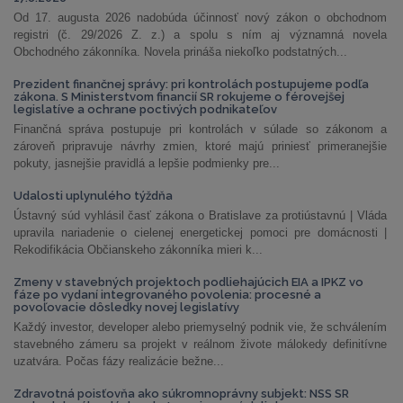
Od 17. augusta 2026 nadobúda účinnosť nový zákon o obchodnom
registri (č. 29/2026 Z. z.) a spolu s ním aj významná novela
Obchodného zákonníka. Novela prináša niekoľko podstatných...
Prezident finančnej správy: pri kontrolách postupujeme podľa
zákona. S Ministerstvom financií SR rokujeme o férovejšej
legislatíve a ochrane poctivých podnikateľov
Finančná správa postupuje pri kontrolách v súlade so zákonom a
zároveň pripravuje návrhy zmien, ktoré majú priniesť primeranejšie
pokuty, jasnejšie pravidlá a lepšie podmienky pre...
Udalosti uplynulého týždňa
Ústavný súd vyhlásil časť zákona o Bratislave za protiústavnú | Vláda
upravila nariadenie o cielenej energetickej pomoci pre domácnosti |
Rekodifikácia Občianskeho zákonníka mieri k...
Zmeny v stavebných projektoch podliehajúcich EIA a IPKZ vo
fáze po vydaní integrovaného povolenia: procesné a
povoľovacie dôsledky novej legislatívy
Každý investor, developer alebo priemyselný podnik vie, že schválením
stavebného zámeru sa projekt v reálnom živote málokedy definitívne
uzatvára. Počas fázy realizácie bežne...
Zdravotná poisťovňa ako súkromnoprávny subjekt: NSS SR