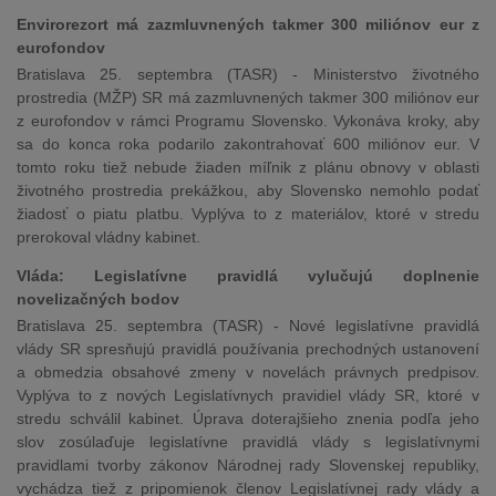
Envirorezort má zazmluvnených takmer 300 miliónov eur z
eurofondov
Bratislava 25. septembra (TASR) - Ministerstvo životného
prostredia (MŽP) SR má zazmluvnených takmer 300 miliónov eur
z eurofondov v rámci Programu Slovensko. Vykonáva kroky, aby
sa do konca roka podarilo zakontrahovať 600 miliónov eur. V
tomto roku tiež nebude žiaden míľnik z plánu obnovy v oblasti
životného prostredia prekážkou, aby Slovensko nemohlo podať
žiadosť o piatu platbu. Vyplýva to z materiálov, ktoré v stredu
prerokoval vládny kabinet.
Vláda: Legislatívne pravidlá vylučujú doplnenie
novelizačných bodov
Bratislava 25. septembra (TASR) - Nové legislatívne pravidlá
vlády SR spresňujú pravidlá používania prechodných ustanovení
a obmedzia obsahové zmeny v novelách právnych predpisov.
Vyplýva to z nových Legislatívnych pravidiel vlády SR, ktoré v
stredu schválil kabinet. Úprava doterajšieho znenia podľa jeho
slov zosúlaďuje legislatívne pravidlá vlády s legislatívnymi
pravidlami tvorby zákonov Národnej rady Slovenskej republiky,
vychádza tiež z pripomienok členov Legislatívnej rady vlády a