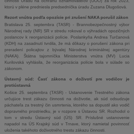
činnosti Úradu na ochranu oznamovateľov (ÚOO) za rok 2023,
ktorú v pléne predniesla predsedníčka úradu Zuzana Dlugošová.
Rezort vnútra podľa opozície pri zrušení NAKA porušil zákon
Bratislava 25. septembra (TASR) - Brannobezpečnostný výbor
Národnej rady (NR) SR v stredu rokoval o výhradách opozičných
poslancov k reorganizácii polície. Poslankyňa Andrea Turčanová
(KDH) na zasadnutí tvrdila, že má dôkazy o porušení zákona pri
preradení policajtov z bývalej Národnej kriminálnej agentúry
(NAKA). Štátna tajomníčka Ministerstva vnútra (MV) Lucia
Kurilovská vyhlásila, že reorganizácia polície bola v súlade so
zákonom.
Ústavný súd: Časť zákona o doživotí pre vodičov je
protiústavná
Košice 25. septembra (TASR) - Ustanovenie Trestného zákona
určujúce trest zákazu činnosti na doživotie, ak súd odsudzuje
páchateľa za trestný čin usmrtenia, ktorého sa dopustil ako vodič
dopravného prostriedku, je v rozpore s Ústavou SR. Rozhodol o
tom v stredu Ústavný súd (ÚS) SR. Príslušné ustanovenie
napadol na ÚS Krajský súd v Trnave, ktorý namietal povinnosť
uloženia takéhoto doživotného trestu zákazu činnosti.