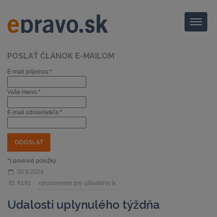
Menu
POSLAŤ ČLÁNOK E-MAILOM
E-mail príjemcu:*
Vaše meno:*
E-mail odosielateľa:*
*) povinné položky
30.9.2024
ID: 6191
upozornenie pre užívateľov
Udalosti uplynulého týždňa