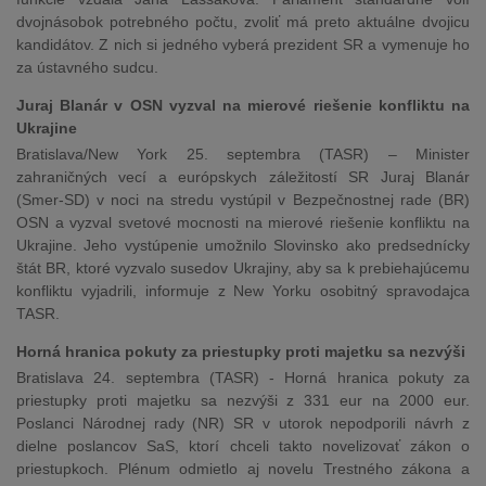
dvojnásobok potrebného počtu, zvoliť má preto aktuálne dvojicu
kandidátov. Z nich si jedného vyberá prezident SR a vymenuje ho
za ústavného sudcu.
Juraj Blanár v OSN vyzval na mierové riešenie konfliktu na
Ukrajine
Bratislava/New York 25. septembra (TASR) – Minister
zahraničných vecí a európskych záležitostí SR Juraj Blanár
(Smer-SD) v noci na stredu vystúpil v Bezpečnostnej rade (BR)
OSN a vyzval svetové mocnosti na mierové riešenie konfliktu na
Ukrajine. Jeho vystúpenie umožnilo Slovinsko ako predsednícky
štát BR, ktoré vyzvalo susedov Ukrajiny, aby sa k prebiehajúcemu
konfliktu vyjadrili, informuje z New Yorku osobitný spravodajca
TASR.
Horná hranica pokuty za priestupky proti majetku sa nezvýši
Bratislava 24. septembra (TASR) - Horná hranica pokuty za
priestupky proti majetku sa nezvýši z 331 eur na 2000 eur.
Poslanci Národnej rady (NR) SR v utorok nepodporili návrh z
dielne poslancov SaS, ktorí chceli takto novelizovať zákon o
priestupkoch. Plénum odmietlo aj novelu Trestného zákona a