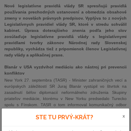
Nové legislatívne pravidlá vlády SR spresňujú pravidlá
používania prechodných ustanovení a obmedzia obsahové
zmeny v novelách právnych predpisov. Vyplýva to z nových
Legislatívnych pravidiel vlády SR, ktoré v stredu schválil
kabinet. Úprava doterajšieho znenia podľa jeho slov
zosúlaďuje legislatívne pravidlá vlády s legislatívnymi
pravidlami tvorby zákonov Národnej rady Slovenskej
republiky, vychádza tiež z pripomienok členov Legislatívnej
rady vlády a aplikačnej praxe.
Blanár v USA vyzdvihol mediáciu ako nástroj pri prevencii
konfliktov
New York 27. septembra (TASR) - Minister zahraničných vecí a
európskych záležitostí SR Juraj Blanár vystúpil vo štvrtok na
zasadnutí šéfov diplomacií neformálneho združenia Skupiny
priateľov mediácie, ktorému v New Yorku predsedalo Turecko
spolu s Fínskom. TASR o tom informoval komunikačný odbor
Ministerstva zahraničných vecí a európskych záležitostí SR.
x
STE TU PRVÝ-KRÁT?
M. Kolíková: Výbor na kontrolu SIS o opozičných otázkach
nerokoval