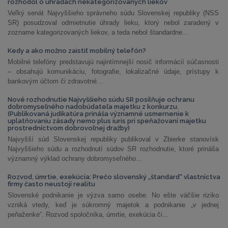
rozhodol o úhradách nekategorizovaných liekov
Veľký senát Najvyššieho správneho súdu Slovenskej republiky (NSS
SR) posudzoval odmietnutie úhrady lieku, ktorý nebol zaradený v
zozname kategorizovaných liekov, a teda nebol štandardne...
Kedy a ako možno zaistiť mobilný telefón?
Mobilné telefóny predstavujú najintímnejší nosič informácií súčasnosti
– obsahujú komunikáciu, fotografie, lokalizačné údaje, prístupy k
bankovým účtom či zdravotné...
Nové rozhodnutie Najvyššieho súdu SR posilňuje ochranu
dobromyseľného nadobúdateľa majetku z konkurzu.
(Publikovaná judikatúra prináša významné usmernenie k
uplatňovaniu zásady nemo plus iuris pri speňažovaní majetku
prostredníctvom dobrovoľnej dražby)
Najvyšší súd Slovenskej republiky publikoval v Zbierke stanovísk
Najvyššieho súdu a rozhodnutí súdov SR rozhodnutie, ktoré prináša
významný výklad ochrany dobromyseľného...
Rozvod, úmrtie, exekúcia: Prečo slovenský „štandard“ vlastníctva
firmy často neustojí realitu
Slovenské podnikanie je výzva samo osebe. No ešte väčšie riziko
vzniká vtedy, keď je súkromný majetok a podnikanie „v jednej
peňaženke“. Rozvod spoločníka, úmrtie, exekúcia či...