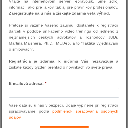
Vitajte na internetovom serveri epravo.sk. Sme zdroj
Bratislava 26. septembra (TASR) - Výbor Národnej rady (NR) SR
informácií ako pre laikov tak aj pre právnikov profesionálov.
na kontrolu činnosti Slovenskej informačnej služby (SIS) vo štvrtok
Zaregistrujte sa u nás a získajte zdarma veľa výhod.
nerokoval o aktuálnych bezpečnostných výzvach. Poslancom sa
nepodarilo schváliť program zasadnutia. Pre TASR to potvrdila
Pretože si vážíme Vašeho záujmu, dostanete k registracií
poslankyňa NR SR Mária Kolíková (SaS), ktorá mimoriadne
darček v podobe unikátneho video tréningu od jedného z
zasadnutie výboru iniciovala. Poslankyňa dodala, že na rokovanie
nejznámějších českých advokátov a rozhodcov JUDr.
sa dostavil aj riaditeľ SIS Pavol Gašpar.
Martina Maisnera, Ph.D., MCIArb, a to "Taktika vyjednávání
o smlouvách".
Blanár v USA rokoval s ministrami zahraničných vecí krajín
G20
Registrácia je zdarma, k ničomu Vás nezaväzuje
a
New York 26. septembra (TASR) - Minister zahraničných vecí a
získáte každý týždeň prehľad o novinkách vo svete práva.
európskych záležitostí SR Juraj Blanár v stredu v New Yorku
rokoval so šéfmi diplomacií skupiny G20 pod vedením Brazílie
ako predsedníckej krajiny. Svojou účasťou zároveň podporil
E-mailová adresa:
*
podujatie delegácie Európskej únie pri OSN k dodržiavaniu
medzinárodného humanitárneho práva v ozbrojených konfliktoch.
TASR o tom informoval komunikačný odbor Ministerstva
zahraničných vecí a európskych záležitostí SR.
Vaše dáta sú u nás v bezpečí. Údaje vyplnené pri registrácií
spracováváme podľa
podmienok spracovania osobných
Blanár chce hovoriť o rozsudku v prípade Chovanec s
údajov
Lahbibovou
New York 25. septembra (TASR) - Minister zahraničných vecí a