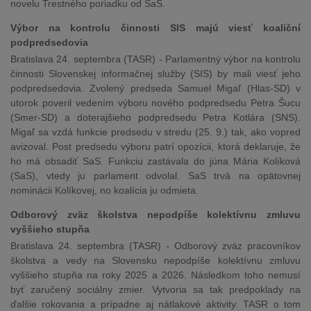
novelu Trestného poriadku od SaS.
Výbor na kontrolu činnosti SIS majú viesť koaliční
podpredsedovia
Bratislava 24. septembra (TASR) - Parlamentný výbor na kontrolu
činnosti Slovenskej informačnej služby (SIS) by mali viesť jeho
podpredsedovia. Zvolený predseda Samuel Migaľ (Hlas-SD) v
utorok poveril vedením výboru nového podpredsedu Petra Šucu
(Smer-SD) a doterajšieho podpredsedu Petra Kotlára (SNS).
Migaľ sa vzdá funkcie predsedu v stredu (25. 9.) tak, ako vopred
avizoval. Post predsedu výboru patrí opozícii, ktorá deklaruje, že
ho má obsadiť SaS. Funkciu zastávala do júna Mária Kolíková
(SaS), vtedy ju parlament odvolal. SaS trvá na opätovnej
nominácii Kolíkovej, no koalícia ju odmieta.
Odborový zväz školstva nepodpíše kolektívnu zmluvu
vyššieho stupňa
Bratislava 24. septembra (TASR) - Odborový zväz pracovníkov
školstva a vedy na Slovensku nepodpíše kolektívnu zmluvu
vyššieho stupňa na roky 2025 a 2026. Následkom toho nemusí
byť zaručený sociálny zmier. Vytvoria sa tak predpoklady na
ďalšie rokovania a prípadne aj nátlakové aktivity. TASR o tom