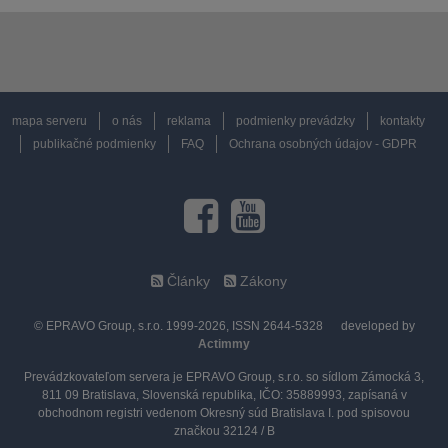
mapa serveru
o nás
reklama
podmienky prevádzky
kontakty
publikačné podmienky
FAQ
Ochrana osobných údajov - GDPR
Články
Zákony
© EPRAVO Group, s.r.o. 1999-2026, ISSN 2644-5328
developed by
Actimmy
Prevádzkovateľom servera je EPRAVO Group, s.r.o. so sídlom Zámocká 3,
811 09 Bratislava, Slovenská republika, IČO: 35889993, zapísaná v
obchodnom registri vedenom Okresný súd Bratislava I. pod spisovou
značkou 32124 / B