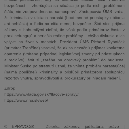
bezpečnosť – zhoršujúca sa situácia je podľa nich „problémom
štátu, nie zodpovednosťou samospráv“. Zástupcovia ÚMS tvrdia,
že kriminalita v uliciach narastá (hoci mnohé priestupky občania
ani nehlásia) a ľudia sa cítia menej bezpečne. Štát síce prijíma
zákony s bohumilými cieľmi, tie však podľa primátorov často v
praxi nefungujú a neriešia reálne problémy – chýba diskusia o ich
vplyve na život v mestách. Prezident ÚMS Richard Rybníček
(primátor Trenčína) varoval, že ak sa nezačnú prijímať konkrétne
opatrenia (vrátane prípadnej legislatívnej zmeny pri priestupkoch
a recidíve), štát si „zarába na obrovský problém“ do budúcna.
Minister Susko po stretnutí uznal, že vníma problém narastajúcej
(najmä pouličnej) kriminality a prisľúbil primátorom spoluprácu
rezortov vnútra, spravodlivosti aj prokuratúry pri hľadaní riešení.
Zdroj:
https://www.vlada.gov.sk//tlacove-spravy/
https://www.nrsr.sk/web/
© EPRAVO.SK – Zbierka zákonov, judikatúra, právo |