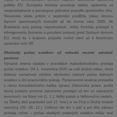
politiky EÚ. Európska komisia považuje takéto opatrenia za
neopodstatnené a porušujúce jednotné pravidlá spoločného trhu.
Slovenská vláda pritom v septembri predĺžila zákaz dovozu
štyroch spomínaných komodít až do konca roka 2025. Ak
Bratislava svoj postup neprehodnotí, môže Komisia pristúpiť k
infringementu (konaniu o porušení zmluvy) pred Súdnym dvorom
EÚ, ktorý by v krajnom prípade mohol viesť až k finančným
sankciám voči SR.
Obchody počas sviatkov už nebudú musieť zatvárať
povinne
Výrazná zmena nastala v pravidlách maloobchodného predaja
počas sviatkov. Od 1. novembra 2025 sa ruší plošný zákaz, ktorý
doteraz nariaďoval väčšine obchodov zatvoriť počas štátnych
sviatkov a dní pracovného pokoja. Parlamentná koalícia presadila
v rámci konsolidačného balíka úpravu Zákonníka práce, podľa
ktorej zostane povinné zatvorenie predajní už len vo vybraných
termínoch: na Nový rok (1. 1.), Veľký piatok a Veľkonočnú nedeľu,
na Štedrý deň popoludní (od 12. hod.) a na Prvý a Druhý sviatok
vianočný (25.–26. 12.). Celkovo ide len o päť a pol dňa zákazu
predaja ročne – počas všetkých ostatných sviatkov môžu mať