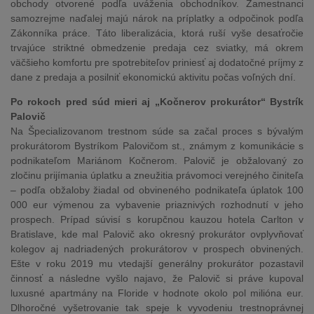
obchody otvorené podľa uváženia obchodníkov. Zamestnanci
samozrejme naďalej majú nárok na príplatky a odpočinok podľa
Zákonníka práce. Táto liberalizácia, ktorá ruší vyše desaťročie
trvajúce striktné obmedzenie predaja cez sviatky, má okrem
väčšieho komfortu pre spotrebiteľov priniesť aj dodatočné príjmy z
dane z predaja a posilniť ekonomickú aktivitu počas voľných dní.
Po rokoch pred súd mieri aj „Kočnerov prokurátor“ Bystrík
Palovič
Na Špecializovanom trestnom súde sa začal proces s bývalým
prokurátorom Bystríkom Palovičom st., známym z komunikácie s
podnikateľom Mariánom Kočnerom. Palovič je obžalovaný zo
zločinu prijímania úplatku a zneužitia právomoci verejného činiteľa
– podľa obžaloby žiadal od obvineného podnikateľa úplatok 100
000 eur výmenou za vybavenie priaznivých rozhodnutí v jeho
prospech. Prípad súvisí s korupčnou kauzou hotela Carlton v
Bratislave, kde mal Palovič ako okresný prokurátor ovplyvňovať
kolegov aj nadriadených prokurátorov v prospech obvinených.
Ešte v roku 2019 mu vtedajší generálny prokurátor pozastavil
činnosť a následne vyšlo najavo, že Palovič si práve kupoval
luxusné apartmány na Floride v hodnote okolo pol milióna eur.
Dlhoročné vyšetrovanie tak speje k vyvodeniu trestnoprávnej