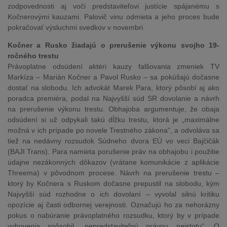
zodpovednosti aj voči predstaviteľovi justície spájanému s
Kočnerovými kauzami. Palovič vinu odmieta a jeho proces bude
pokračovať výsluchmi svedkov v novembri.
Kočner a Rusko žiadajú o prerušenie výkonu svojho 19-
ročného trestu
Právoplatne odsúdení aktéri kauzy falšovania zmeniek TV
Markíza – Marián Kočner a Pavol Rusko – sa pokúšajú dočasne
dostať na slobodu. Ich advokát Marek Para, ktorý pôsobí aj ako
poradca premiéra, podal na Najvyšší súd SR dovolanie a návrh
na prerušenie výkonu trestu. Obhajoba argumentuje, že obaja
odsúdení si už odpykali takú dĺžku trestu, ktorá je „maximálne
možná v ich prípade po novele Trestného zákona“, a odvoláva sa
tiež na nedávny rozsudok Súdneho dvora EÚ vo veci Bajčičák
(BAJI Trans). Para namieta porušenie práv na obhajobu i použitie
údajne nezákonných dôkazov (vrátane komunikácie z aplikácie
Threema) v pôvodnom procese. Návrh na prerušenie trestu –
ktorý by Kočnera s Ruskom dočasne prepustil na slobodu, kým
Najvyšší súd rozhodne o ich dovolaní – vyvolal silnú kritiku
opozície aj časti odbornej verejnosti. Označujú ho za nehorázny
pokus o nabúranie právoplatného rozsudku, ktorý by v prípade
vyhovenia spôsobil „nepredstaviteľnú právnu neistotu“. O