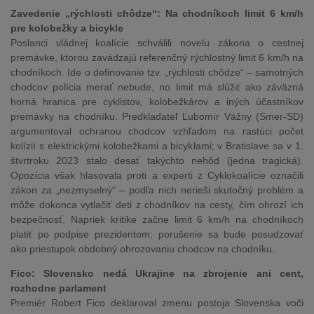
Zavedenie „rýchlosti chôdze“: Na chodníkoch limit 6 km/h
pre kolobežky a bicykle
Poslanci vládnej koalície schválili novelu zákona o cestnej
premávke, ktorou zavádzajú referenčný rýchlostný limit 6 km/h na
chodníkoch. Ide o definovanie tzv. „rýchlosti chôdze“ – samotných
chodcov polícia merať nebude, no limit má slúžiť ako záväzná
horná hranica pre cyklistov, kolobežkárov a iných účastníkov
premávky na chodníku. Predkladateľ Ľubomír Vážny (Smer-SD)
argumentoval ochranou chodcov vzhľadom na rastúci počet
kolízií s elektrickými kolobežkami a bicyklami; v Bratislave sa v 1.
štvrtroku 2023 stalo desať takýchto nehôd (jedna tragická).
Opozícia však hlasovala proti a experti z Cyklokoalície označili
zákon za „nezmyselný“ – podľa nich nerieši skutočný problém a
môže dokonca vytlačiť deti z chodníkov na cesty, čím ohrozí ich
bezpečnosť. Napriek kritike začne limit 6 km/h na chodníkoch
platiť po podpise prezidentom; porušenie sa bude posudzovať
ako priestupok obdobný ohrozovaniu chodcov na chodníku.
Fico: Slovensko nedá Ukrajine na zbrojenie ani cent,
rozhodne parlament
Premiér Robert Fico deklaroval zmenu postoja Slovenska voči