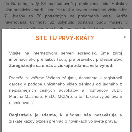
do Národnej rady SR na opätovné prerokovanie, čím Huliakov
plán prakticky zmaril – koalícia totiž v prvom hlasovaní získala len
71 hlasov zo 76 potrebných na prelomenie veta. Keďže
navrhovaná účinnosť už uplynula, poslanci budú musieť v
prípadnom opätovnom schvaľovaní posunúť dátum účinnosti a
nanovo vyriešiť sporné body zákona.
x
STE TU PRVÝ-KRÁT?
Kontroverzná novela envirofondu čelí kritike odborníkov aj
hrozbe žalôb
Vitajte na internetovom serveri epravo.sk. Sme zdroj
Návrh novely zákona o Environmentálnom fonde, ktorý predložil
informácií ako pre laikov tak aj pre právnikov profesionálov.
minister životného prostredia Tomáš Taraba (SNS) v zrýchlenom
Zaregistrujte sa u nás a získajte zdarma veľa výhod.
režime, čelí širokej vlne kritiky. Zamestnávatelia, obchodné
komory, samosprávy aj Protimonopolný úrad upozorňujú, že
Pretože si vážíme Vašeho záujmu, dostanete k registracií
Tarabov návrh obišiel riadne medzirezortné pripomienkové
darček v podobe unikátneho video tréningu od jedného z
konanie a môže byť v rozpore s európskymi pravidlami štátnej
nejznámějších českých advokátov a rozhodcov JUDr.
pomoci. Okrem iného by štátny envirofond podľa novely mohol
Martina Maisnera, Ph.D., MCIArb, a to "Taktika vyjednávání
vstupovať do systému odpadového hospodárstva a poskytovať
o smlouvách".
podnikom kompenzácie až do výšky 100 % nákladov, hoci EÚ
limituje takúto pomoc na 75 %. Viaceré priemyselné združenia
Registrácia je zdarma, k ničomu Vás nezaväzuje
a
varujú, že návrh neodôvodnene zasahuje do fungujúceho
získáte každý týždeň prehľad o novinkách vo svete práva.
systému triedenia a recyklácie odpadov a neprešiel odbornou
diskusiou. Parlament napriek tomu začal o novelizácii rokovať