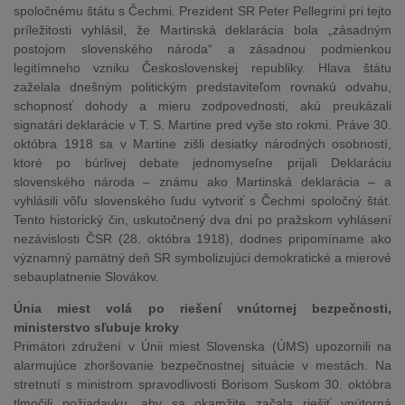
spoločnému štátu s Čechmi. Prezident SR Peter Pellegrini pri tejto
príležitosti vyhlásil, že Martinská deklarácia bola „zásadným
postojom slovenského národa“ a zásadnou podmienkou
legitímneho vzniku Československej republiky. Hlava štátu
zaželala dnešným politickým predstaviteľom rovnakú odvahu,
schopnosť dohody a mieru zodpovednosti, akú preukázali
signatári deklarácie v T. S. Martine pred vyše sto rokmi. Práve 30.
októbra 1918 sa v Martine zišli desiatky národných osobností,
ktoré po búrlivej debate jednomyseľne prijali Deklaráciu
slovenského národa – známu ako Martinská deklarácia – a
vyhlásili vôľu slovenského ľudu vytvoriť s Čechmi spoločný štát.
Tento historický čin, uskutočnený dva dni po pražskom vyhlásení
nezávislosti ČSR (28. októbra 1918), dodnes pripomíname ako
významný pamätný deň SR symbolizujúci demokratické a mierové
sebauplatnenie Slovákov.
Únia miest volá po riešení vnútornej bezpečnosti,
ministerstvo sľubuje kroky
Primátori združení v Únii miest Slovenska (ÚMS) upozornili na
alarmujúce zhoršovanie bezpečnostnej situácie v mestách. Na
stretnutí s ministrom spravodlivosti Borisom Suskom 30. októbra
tlmočili požiadavku, aby sa okamžite začala riešiť vnútorná