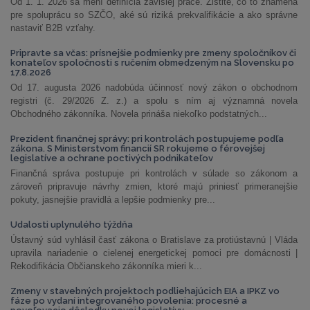
Od 1. 1. 2026 sa mení definícia závislej práce. Zistite, čo to znamená
pre spoluprácu so SZČO, aké sú riziká prekvalifikácie a ako správne
nastaviť B2B vzťahy.
Pripravte sa včas: prísnejšie podmienky pre zmeny spoločníkov či
konateľov spoločnosti s ručením obmedzeným na Slovensku po
17.8.2026
Od 17. augusta 2026 nadobúda účinnosť nový zákon o obchodnom
registri (č. 29/2026 Z. z.) a spolu s ním aj významná novela
Obchodného zákonníka. Novela prináša niekoľko podstatných...
Prezident finančnej správy: pri kontrolách postupujeme podľa
zákona. S Ministerstvom financií SR rokujeme o férovejšej
legislatíve a ochrane poctivých podnikateľov
Finančná správa postupuje pri kontrolách v súlade so zákonom a
zároveň pripravuje návrhy zmien, ktoré majú priniesť primeranejšie
pokuty, jasnejšie pravidlá a lepšie podmienky pre...
Udalosti uplynulého týždňa
Ústavný súd vyhlásil časť zákona o Bratislave za protiústavnú | Vláda
upravila nariadenie o cielenej energetickej pomoci pre domácnosti |
Rekodifikácia Občianskeho zákonníka mieri k...
Zmeny v stavebných projektoch podliehajúcich EIA a IPKZ vo
fáze po vydaní integrovaného povolenia: procesné a