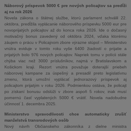
Náborový príspevok 5000 € pre nových policajtov sa predĺži
aj na rok 2026
Novela zákona o štátnej službe, ktorú parlament schválil 22.
októbra, predĺžila vyplácanie náborového príspevku 5000 eur pre
novoprijatých policajtov až do konca roka 2026. Ide o dočasný
motivačný bonus zavedený od októbra 2024, vďaka ktorému
záujem o prácu v Policajnom zbore výrazne stúpol – Ministerstvo
vnútra eviduje v tomto roku vyše 6400 žiadostí o prijatie a
prijatých bolo 976 nových policajtov. Napriek tomu v polícii stále
chýba viac než 3000 príslušníkov, najmä v Bratislavskom a
Košickom kraji. Rezort vnútra považuje doterajší priebeh
náborovej kampane za úspešný a presadil preto legislatívnu
zmenu, ktorá umožní vyplácať jednorazový príspevok aj
policajtom prijatým v roku 2026. Podmienkou ostáva, že policajt
po získaní bonusu odslúži v zbore aspoň 5 rokov, inak musí
pomernú časť vyplatených 5000 € vrátiť. Novela nadobudne
účinnosť 1. decembra 2025.
Ministerstvo spravodlivosti chce automaticky zrušiť
manželstvá transrodových osôb
Nový návrh Občianskeho zákonníka z dielne ministra