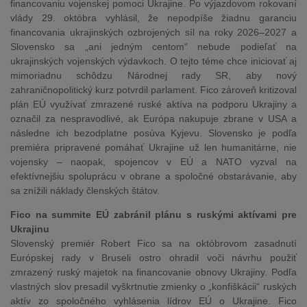
financovaniu vojenskej pomoci Ukrajine. Po výjazdovom rokovaní
vlády 29. októbra vyhlásil, že nepodpíše žiadnu garanciu
financovania ukrajinských ozbrojených síl na roky 2026–2027 a
Slovensko sa „ani jedným centom“ nebude podieľať na
ukrajinských vojenských výdavkoch. O tejto téme chce iniciovať aj
mimoriadnu schôdzu Národnej rady SR, aby nový
zahraničnopolitický kurz potvrdil parlament. Fico zároveň kritizoval
plán EÚ využívať zmrazené ruské aktíva na podporu Ukrajiny a
označil za nespravodlivé, ak Európa nakupuje zbrane v USA a
následne ich bezodplatne posúva Kyjevu. Slovensko je podľa
premiéra pripravené pomáhať Ukrajine už len humanitárne, nie
vojensky – naopak, spojencov v EÚ a NATO vyzval na
efektívnejšiu spoluprácu v obrane a spoločné obstarávanie, aby
sa znížili náklady členských štátov.
Fico na summite EÚ zabránil plánu s ruskými aktívami pre
Ukrajinu
Slovenský premiér Robert Fico sa na októbrovom zasadnutí
Európskej rady v Bruseli ostro ohradil voči návrhu použiť
zmrazený ruský majetok na financovanie obnovy Ukrajiny. Podľa
vlastných slov presadil vyškrtnutie zmienky o „konfiškácii“ ruských
aktív zo spoločného vyhlásenia lídrov EÚ o Ukrajine. Fico