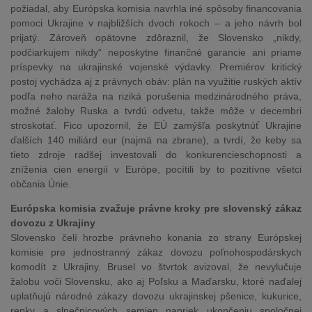
požiadal, aby Európska komisia navrhla iné spôsoby financovania
pomoci Ukrajine v najbližších dvoch rokoch – a jeho návrh bol
prijatý. Zároveň opätovne zdôraznil, že Slovensko „nikdy,
podčiarkujem nikdy“ neposkytne finančné garancie ani priame
príspevky na ukrajinské vojenské výdavky. Premiérov kritický
postoj vychádza aj z právnych obáv: plán na využitie ruských aktív
podľa neho naráža na riziká porušenia medzinárodného práva,
možné žaloby Ruska a tvrdú odvetu, takže môže v decembri
stroskotať. Fico upozornil, že EÚ zamýšľa poskytnúť Ukrajine
ďalších 140 miliárd eur (najmä na zbrane), a tvrdí, že keby sa
tieto zdroje radšej investovali do konkurencieschopnosti a
zníženia cien energií v Európe, pocítili by to pozitívne všetci
občania Únie.
Európska komisia zvažuje právne kroky pre slovenský zákaz
dovozu z Ukrajiny
Slovensko čelí hrozbe právneho konania zo strany Európskej
komisie pre jednostranný zákaz dovozu poľnohospodárskych
komodít z Ukrajiny. Brusel vo štvrtok avizoval, že nevylučuje
žalobu voči Slovensku, ako aj Poľsku a Maďarsku, ktoré naďalej
uplatňujú národné zákazy dovozu ukrajinskej pšenice, kukurice,
repky a slnečnicových semien napriek ukončeniu spoločnej