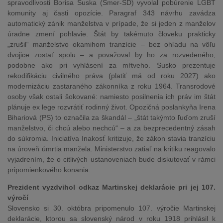
spravodlivosti Borisa Suska (Smer-SD) vyvolal pobúrenie LGBT
komunity aj časti opozície. Paragraf 343 návrhu zavádza
automatický zánik manželstva v prípade, že si jeden z manželov
úradne zmení pohlavie. Štát by takémuto človeku prakticky
„zrušil“ manželstvo okamihom tranzície – bez ohľadu na vôľu
dvojice zostať spolu – a považoval by ho za rozvedeného,
podobne ako pri vyhlásení za mŕtveho. Susko prezentuje
rekodifikáciu civilného práva (platiť má od roku 2027) ako
modernizáciu zastaraného zákonníka z roku 1964. Transrodové
osoby však ostali šokované: namiesto posilnenia ich práv im štát
plánuje ex lege rozvrátiť rodinný život. Opozičná poslankyňa Irena
Bihariová (PS) to označila za škandál – „štát takýmto ľuďom zruší
manželstvo, či chcú alebo nechcú“ – a za bezprecedentný zásah
do súkromia. Iniciatíva Inakosť kritizuje, že zákon stavia tranzíciu
na úroveň úmrtia manžela. Ministerstvo zatiaľ na kritiku reagovalo
vyjadrením, že o citlivých ustanoveniach bude diskutovať v rámci
pripomienkového konania.
Prezident vyzdvihol odkaz Martinskej deklarácie pri jej 107.
výročí
Slovensko si 30. októbra pripomenulo 107. výročie Martinskej
deklarácie, ktorou sa slovenský národ v roku 1918 prihlásil k