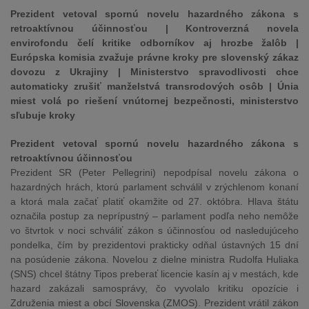
Prezident vetoval spornú novelu hazardného zákona s
retroaktívnou účinnosťou | Kontroverzná novela
envirofondu čelí kritike odborníkov aj hrozbe žalôb |
Európska komisia zvažuje právne kroky pre slovenský zákaz
dovozu z Ukrajiny | Ministerstvo spravodlivosti chce
automaticky zrušiť manželstvá transrodových osôb | Únia
miest volá po riešení vnútornej bezpečnosti, ministerstvo
sľubuje kroky
Prezident vetoval spornú novelu hazardného zákona s
retroaktívnou účinnosťou
Prezident SR (Peter Pellegrini) nepodpísal novelu zákona o
hazardných hrách, ktorú parlament schválil v zrýchlenom konaní
a ktorá mala začať platiť okamžite od 27. októbra. Hlava štátu
označila postup za neprípustný – parlament podľa neho nemôže
vo štvrtok v noci schváliť zákon s účinnosťou od nasledujúceho
pondelka, čím by prezidentovi prakticky odňal ústavných 15 dní
na posúdenie zákona. Novelou z dielne ministra Rudolfa Huliaka
(SNS) chcel štátny Tipos preberať licencie kasín aj v mestách, kde
hazard zakázali samosprávy, čo vyvolalo kritiku opozície i
Združenia miest a obcí Slovenska (ZMOS). Prezident vrátil zákon