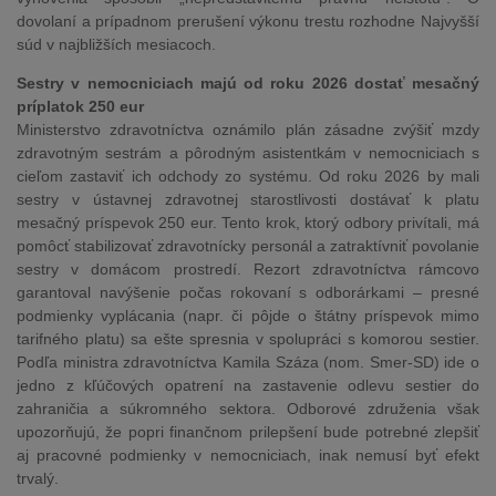
dovolaní a prípadnom prerušení výkonu trestu rozhodne Najvyšší
súd v najbližších mesiacoch.
Sestry v nemocniciach majú od roku 2026 dostať mesačný
príplatok 250 eur
Ministerstvo zdravotníctva oznámilo plán zásadne zvýšiť mzdy
zdravotným sestrám a pôrodným asistentkám v nemocniciach s
cieľom zastaviť ich odchody zo systému. Od roku 2026 by mali
sestry v ústavnej zdravotnej starostlivosti dostávať k platu
mesačný príspevok 250 eur. Tento krok, ktorý odbory privítali, má
pomôcť stabilizovať zdravotnícky personál a zatraktívniť povolanie
sestry v domácom prostredí. Rezort zdravotníctva rámcovo
garantoval navýšenie počas rokovaní s odborárkami – presné
podmienky vyplácania (napr. či pôjde o štátny príspevok mimo
tarifného platu) sa ešte spresnia v spolupráci s komorou sestier.
Podľa ministra zdravotníctva Kamila Száza (nom. Smer-SD) ide o
jedno z kľúčových opatrení na zastavenie odlevu sestier do
zahraničia a súkromného sektora. Odborové združenia však
upozorňujú, že popri finančnom prilepšení bude potrebné zlepšiť
aj pracovné podmienky v nemocniciach, inak nemusí byť efekt
trvalý.