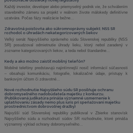
povoľovacie dôsledky novej legislatívy
Každý investor, developer alebo priemyselný podnik vie, že schválením
stavebného zámeru sa projekt v reálnom živote málokedy definitívne
uzatvára. Počas fázy realizácie bežne...
Zdravotná poisťovňa ako súkromnoprávny subjekt: NSS SR
rozhodol o úhradách nekategorizovaných liekov
Veľký senát Najvyššieho správneho súdu Slovenskej republiky (NSS
SR) posudzoval odmietnutie úhrady lieku, ktorý nebol zaradený v
zozname kategorizovaných liekov, a teda nebol štandardne...
Kedy a ako možno zaistiť mobilný telefón?
Mobilné telefóny predstavujú najintímnejší nosič informácií súčasnosti
– obsahujú komunikáciu, fotografie, lokalizačné údaje, prístupy k
bankovým účtom či zdravotné...
Nové rozhodnutie Najvyššieho súdu SR posilňuje ochranu
dobromyseľného nadobúdateľa majetku z konkurzu.
(Publikovaná judikatúra prináša významné usmernenie k
uplatňovaniu zásady nemo plus iuris pri speňažovaní majetku
prostredníctvom dobrovoľnej dražby)
Najvyšší súd Slovenskej republiky publikoval v Zbierke stanovísk
Najvyššieho súdu a rozhodnutí súdov SR rozhodnutie, ktoré prináša
významný výklad ochrany dobromyseľného...