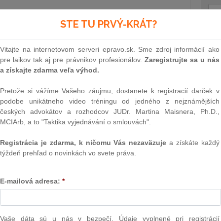
STE TU PRVÝ-KRÁT?
ID: 6737
upozornenie pre užívateľov
Text
 za porušenie práva Európskej
Vitajte na internetovom serveri epravo.sk. Sme zdroj informácií ako
pre laikov tak aj pre právnikov profesionálov.
Zaregistrujte sa u nás
a získajte zdarma veľa výhod.
ublika je členským štátom Európskej únie (ďalej len
Pretože si vážíme Vašeho záujmu, dostanete k registracií darček v
mnohých výhod, ktoré jej z tohto postavenia plynú, je
podobe unikátneho video tréningu od jedného z nejznámějších
v EÚ spojené aj s množstvom povinností. Jedným z
českých advokátov a rozhodcov JUDr. Martina Maisnera, Ph.D.,
sledkov porušenia práva EÚ môže byť aj vznik
MCIArb, a to "Taktika vyjednávání o smlouvách".
i členského štátu za škodu voči jednotlivcovi –
 právnickej osobe.
Registrácia je zdarma, k ničomu Vás nezaväzuje
a získáte každý
týždeň prehľad o novinkách vo svete práva.
NAJ
PLz. Ú
na pr
E-mailová adresa:
*
stavb
Ústav
ním práva EÚ však nie je len akademickou témou. V
prime
je možné stretnúť sa so stovkami prípadov, v ktorých boli
verejn
Vaše dáta sú u nás v bezpečí. Údaje vyplnené pri registrácií