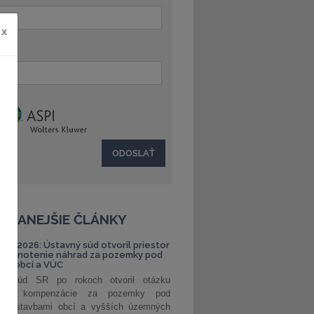
x
:
ČÍTANEJŠIE ČLÁNKY
S 1/2026: Ústavný súd otvoril priestor
ehodnotenie náhrad za pozemky pod
ami obcí a VÚC
ný súd SR po rokoch otvoril otázku
ranej kompenzácie za pozemky pod
ými stavbami obcí a vyšších územných