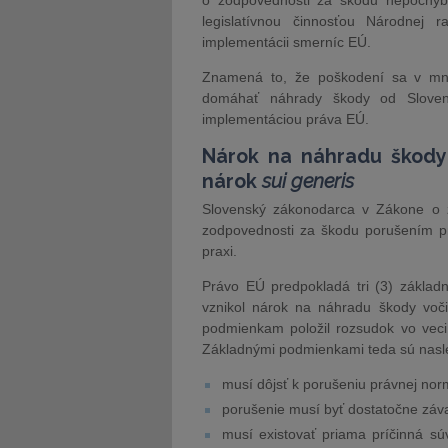
o zodpovednosti za škodu nepochyb
legislatívnou činnosťou Národnej r
implementácii smerníc EÚ.
Znamená to, že poškodení sa v m
domáhať náhrady škody od Slovens
implementáciou práva EÚ.
Nárok na náhradu škody
nárok
sui generis
Slovenský zákonodarca v Zákone o z
zodpovednosti za škodu porušením pr
praxi.
Právo EÚ predpokladá tri (3) základn
vznikol nárok na náhradu škody voč
podmienkam položil rozsudok vo veci
Základnými podmienkami teda sú nasl
musí dôjsť k porušeniu právnej normy
porušenie musí byť dostatočne záv
musí existovať priama príčinná sú