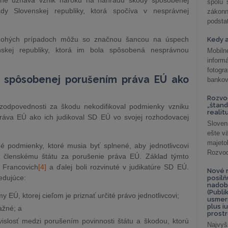
ne uznáva vznik nároku na náhradu škody spôsobenej
spolu
ady Slovenskej republiky, ktorá spočíva v nesprávnej
záko
podsta
nohých prípadoch môžu so značnou šancou na úspech
Kedy a
kej republiky, ktorá im bola spôsobená nesprávnou
Mobiln
inform
fotog
 spôsobenej porušením práva EÚ ako
bankov
Rozvod
„štand
odpovednosti za škodu nekodifikoval podmienky vzniku
realit
áva EÚ ako ich judikoval SD EÚ vo svojej rozhodovacej
Sloven
ešte v
majeto
é podmienky, ktoré musia byť splnené, aby jednotlivcovi
Rozvod 
i členskému štátu za porušenie práva EÚ. Základ týmto
 Francovich
[4]
a ďalej boli rozvinuté v judikatúre SD EÚ.
Nové r
edujúce:
posil
nadob
(Publi
 EÚ, ktorej cieľom je priznať určité právo jednotlivcovi;
usmer
plus i
ažné; a
prostr
vislosť medzi porušením povinnosti štátu a škodou, ktorú
Najvyš