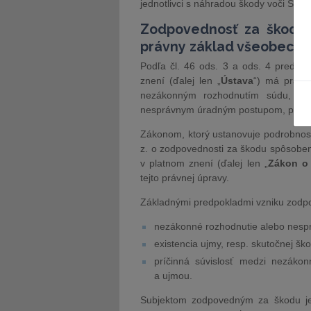
jednotlivci s náhradou škody voči Slov
Zodpovednosť za škodu 
právny základ všeobecne
Podľa čl. 46 ods. 3 a ods. 4 predpis
znení (ďalej len „
Ústava
“) má právo
nezákonným rozhodnutím súdu, iné
nesprávnym úradným postupom, pričom
Zákonom, ktorý ustanovuje podrobnosti
z. o zodpovednosti za škodu spôsoben
v platnom znení (ďalej len „
Zákon o
tejto právnej úpravy.
Základnými predpokladmi vzniku zodp
nezákonné rozhodnutie alebo nesp
existencia ujmy, resp. skutočnej šk
príčinná súvislosť medzi nezák
a ujmou.
Subjektom zodpovedným za škodu je