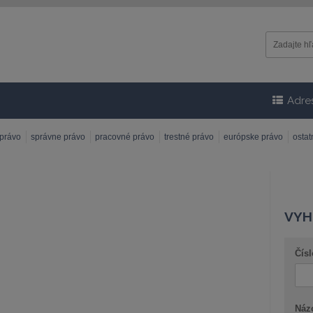
Adre
 právo
správne právo
pracovné právo
trestné právo
európske právo
osta
VYH
Čísl
Náz