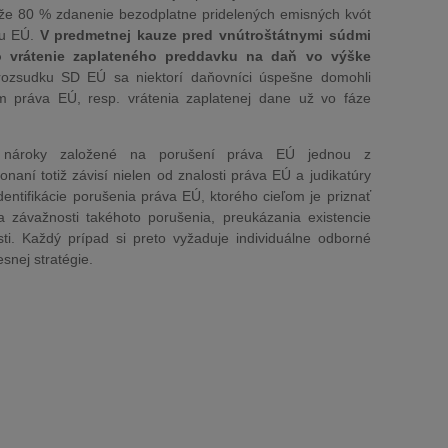
, že 80 % zdanenie bezodplatne pridelených emisných kvót
ou EÚ.
V predmetnej kauze pred vnútroštátnymi súdmi
 o vrátenie zaplateného preddavku na daň vo výške
rozsudku SD EÚ sa niektorí daňovníci úspešne domohli
 práva EÚ, resp. vrátenia zaplatenej dane už vo fáze
]
ú nároky založené na porušení práva EÚ jednou z
naní totiž závisí nielen od znalosti práva EÚ a judikatúry
dentifikácie porušenia práva EÚ, ktorého cieľom je priznať
ia závažnosti takéhoto porušenia, preukázania existencie
sti. Každý prípad si preto vyžaduje individuálne odborné
snej stratégie.