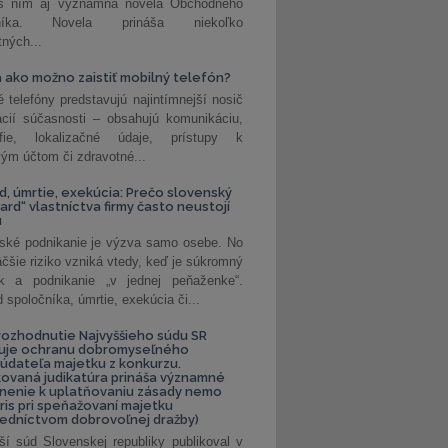
 s ním aj významná novela Obchodného
nníka. Novela prináša niekoľko
tných...
 ako možno zaistiť mobilný telefón?
é telefóny predstavujú najintímnejší nosič
ácií súčasnosti – obsahujú komunikáciu,
rafie, lokalizačné údaje, prístupy k
ým účtom či zdravotné...
, úmrtie, exekúcia: Prečo slovenský
ard“ vlastníctva firmy často neustojí
u
ské podnikanie je výzva samo osebe. No
äčšie riziko vzniká vtedy, keď je súkromný
k a podnikanie „v jednej peňaženke“.
spoločníka, úmrtie, exekúcia či...
ozhodnutie Najvyššieho súdu SR
ňuje ochranu dobromyseľného
údateľa majetku z konkurzu.
kovaná judikatúra prináša významné
nenie k uplatňovaniu zásady nemo
uris pri speňažovaní majetku
edníctvom dobrovoľnej dražby)
ší súd Slovenskej republiky publikoval v