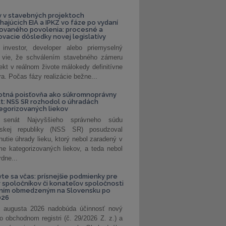
 v stavebných projektoch
hajúcich EIA a IPKZ vo fáze po vydaní
rovaného povolenia: procesné a
vacie dôsledky novej legislatívy
investor, developer alebo priemyselný
 vie, že schválením stavebného zámeru
jekt v reálnom živote málokedy definitívne
a. Počas fázy realizácie bežne...
otná poisťovňa ako súkromnoprávny
t: NSS SR rozhodol o úhradách
egorizovaných liekov
 senát Najvyššieho správneho súdu
nskej republiky (NSS SR) posudzoval
nutie úhrady lieku, ktorý nebol zaradený v
e kategorizovaných liekov, a teda nebol
dne...
vte sa včas: prísnejšie podmienky pre
spoločníkov či konateľov spoločnosti
ením obmedzeným na Slovensku po
026
 augusta 2026 nadobúda účinnosť nový
o obchodnom registri (č. 29/2026 Z. z.) a