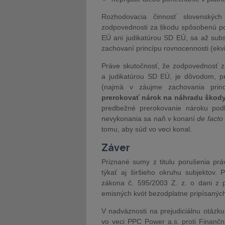
Rozhodovacia činnosť slovenskýc
zodpovednosti za škodu spôsobenú po
EÚ ani judikatúrou SD EÚ, sa až subs
zachovaní princípu rovnocennosti (ekviv
Práve skutočnosť, že zodpovednosť z
a judikatúrou SD EÚ, je dôvodom, pr
(najmä v záujme zachovania princ
prerokovať nárok na náhradu škod
predbežné prerokovanie nároku pod
nevykonania sa naň v konaní
de facto
tomu, aby súd vo veci konal.
Záver
Priznané sumy z titulu porušenia p
týkať aj širšieho okruhu subjektov.
zákona č. 595/2003 Z. z. o dani z 
emisných kvót bezodplatne pripísanýc
V nadväznosti na prejudiciálnu otázk
vo veci PPC Power a.s. proti Finanč