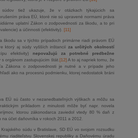
h súdov tiež ukazuje, že v otázkach týkajúcich sa
rušením práva EÚ, ktoré nie sú upravené normami práva
idiárne uplatní Zákon o zodpovednosti za škodu, a to pri
alencie) a účinnosti (efektivity).
[11]
a škodu sa v týchto prípadoch primárne riadi právom EÚ
e ktorý aj súdy vyšších inštancií
za určitých okolností
ípu efektivity)
nepovažujú za potrebné predbežne
y
s orgánom zastupujúcim štát.
[12]
A to aj napriek tomu, že
ľa Zákona o zodpovednosti je nutné a v prípade jeho
hľadí ako na procesnú podmienku, ktorej nedostatok bráni
ráva EÚ sú často v nezanedbateľných výškach a môžu sa
 Praktickým príkladom z minulosti môže byť napr. novela
príjmov, ktorou zákonodarca zaviedol vtedy 80 % daň z
h na účet daňovníka v rokoch 2011 a 2012.
u Krajského súdu v Bratislave, SD EÚ vo svojom rozsudku
nému riaditeľstvu Slovenskej republiky a Daňovému úradu