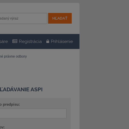
sáre
Registrácia
Prihlásenie
tné právne odbory
ĽADÁVANIE ASPI
o predpisu:
ov: