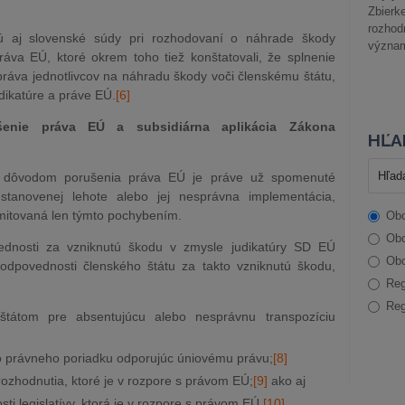
Zbier
rozhod
ú aj slovenské súdy pri rozhodovaní o náhrade škody
význam
ráva EÚ, ktoré okrem toho tiež konštatovali, že splnenie
práva jednotlivcov na náhradu škody voči členskému štátu,
udikatúre a práve EÚ.
[6]
enie práva EÚ a subsidiárna aplikácia Zákona
HĽA
 dôvodom porušenia práva EÚ je práve už spomenuté
tanovenej lehote alebo jej nesprávna implementácia,
imitovaná len týmto pochybením.
Obc
Obc
ednosti za vzniknutú škodu v zmysle judikatúry SD EÚ
Obc
zodpovednosti členského štátu za takto vzniknutú škodu,
Reg
Reg
štátom pre absentujúcu alebo nesprávnu transpozíciu
ho právneho poriadku odporujúc úniovému právu;
[8]
ozhodnutia, ktoré je v rozpore s právom EÚ;
[9]
ako aj
sti legislatívy, ktorá je v rozpore s právom EÚ.
[10]