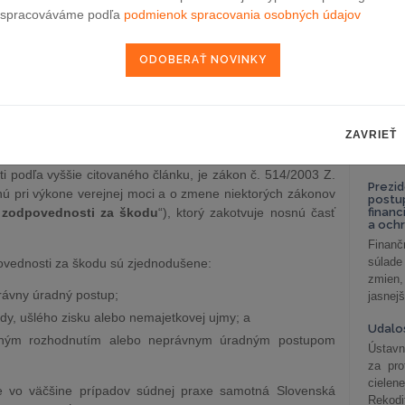
enskej republike úspešní.
celkov
spracováváme podľa
podmienok spracovania osobných údajov
odklon 
spôsobnú pri výkone verejnej moci –
Závisl
podni
vzťah
u č. 460/1992 Zb. Ústavy Slovenskej republiky v platnom
Od 1. 
 na náhradu škody každý, komu bola škoda spôsobená
Zistit
ho štátneho orgánu či orgánu verejnej správy alebo
ZAVRIEŤ
aké sú
 podmienky a podrobnosti ustanoví zákon.
nastav
 podľa vyššie citovaného článku, je zákon č. 514/2003 Z.
Prezid
ú pri výkone verejnej moci a o zmene niektorých zákonov
postu
 zodpovednosti za škodu
“), ktorý zakotvuje nosnú časť
financ
a och
Finanč
súlade
ovednosti za škodu sú zjednodušene:
zmien,
rávny úradný postup;
jasnejš
ody, ušlého zisku alebo nemajetkovej ujmy; a
Udalos
onným rozhodnutím alebo neprávnym úradným postupom
Ústavn
za pro
cielen
 vo väčšine prípadov súdnej praxe samotná Slovenská
Rekodi