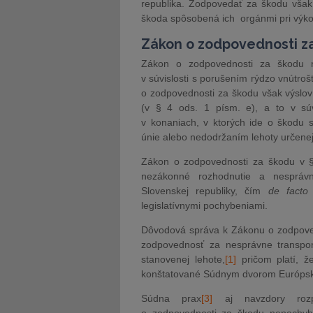
republika. Zodpovedať za škodu však
škoda spôsobená ich orgánmi pri výk
Zákon o zodpovednosti za
Zákon o zodpovednosti za škodu ne
v súvislosti s porušením rýdzo vnútro
o zodpovednosti za škodu však výslo
(v § 4 ods. 1 písm. e), a to v sú
v konaniach, v ktorých ide o škodu 
únie alebo nedodržaním lehoty určenej 
Zákon o zodpovednosti za škodu v 
nezákonné rozhodnutie a nesprávn
Slovenskej republiky, čím
de fact
legislatívnymi pochybeniami.
Dôvodová správa k Zákonu o zodpovedn
zodpovednosť za nesprávne transpo
stanovenej lehote,
[1]
pričom platí, ž
konštatované Súdnym dvorom Európskej
Súdna prax
[3]
aj navzdory rozp