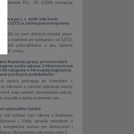
. Uznesenie PLz. ÚS 1/2026 naznačuje
od...
á práca po 1. 1. 2026: kde končí
kanie SZČO a začína pracovnoprávny
1. 2026 sa mení definícia závislej práce.
e, čo to znamená pre spoluprácu so SZČO,
 riziká prekvalifikácie a ako správne
iť B2B vzťahy.
ent finančnej správy: pri kontrolách
pujeme podľa zákona. S Ministerstvom
ií SR rokujeme o férovejšej legislatíve
rane poctivých podnikateľov
ná správa postupuje pri kontrolách v
 so zákonom a zároveň pripravuje návrhy
 ktoré majú priniesť primeranejšie pokuty,
ie pravidlá a lepšie podmienky pre...
ti uplynulého týždňa
ý súd vyhlásil časť zákona o Bratislave
tiústavnú | Vláda upravila nariadenie o
ej energetickej pomoci pre domácnosti |
fikácia Občianskeho zákonníka mieri k...