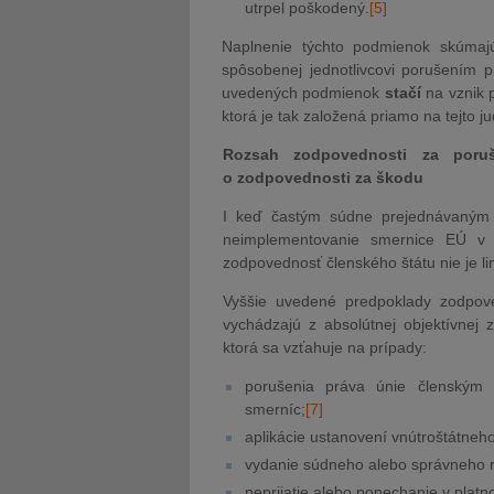
utrpel poškodený.
[5]
Naplnenie týchto podmienok skúmaj
spôsobenej jednotlivcovi porušením p
uvedených podmienok
stačí
na vznik 
ktorá je tak založená priamo na tejto j
Rozsah zodpovednosti za poruš
o zodpovednosti za škodu
I keď častým súdne prejednávaným
neimplementovanie smernice EÚ v s
zodpovednosť členského štátu nie je l
Vyššie uvedené predpoklady zodpov
vychádzajú z absolútnej objektívnej 
ktorá sa
vzťahuje na prípady:
porušenia práva únie členským 
smerníc;
[7]
aplikácie ustanovení vnútroštátne
vydanie súdneho alebo správneho r
neprijatie alebo ponechanie v platno