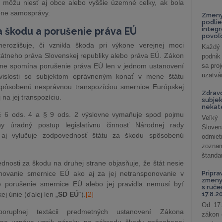
 môžu niesť aj obce alebo vyššie územné celky, ak bola
one samosprávy.
Zmeny
podlie
integ
 škodu a porušenie práva EÚ
povoľo
rozlišuje, či vznikla škoda pri výkone verejnej moci
Každý 
štátneho práva Slovenskej republiky alebo práva EÚ. Zákon
podnik
vne spomína porušenie práva EÚ len v jednom ustanovení
sa pro
uzatvár
vislosti so subjektom oprávneným konať v mene štátu
spôsobenú nesprávnou transpozíciou smernice Európskej
Zdrav
na jej transpozíciu.
subjek
nekat
§ 6 ods. 4 a § 9 ods. 2 výslovne vymaňuje spod pojmu
Veľký
y úradný postup legislatívnu činnosť Národnej rady
Slove
o
aj vylučuje zodpovednosť štátu za škodu spôsobenú
odmiet
zoznam
štandar
osti za škodu na druhej strane objasňuje, že štát nesie
novanie smernice EÚ ako aj za jej netransponovanie v
Pripra
zmeny 
e porušenie smernice EÚ alebo jej pravidla nemusí byť
s ruč
 únie (ďalej len „
SD EÚ
“).
[2]
17.8.2
Od 17.
oruplnej textácii predmetných ustanovení Zákona
zákon 