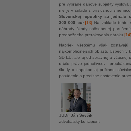
pre vybrané daňové subjekty vyslovil
nie je v súlade s príslušnou smernic
Slovenskej republiky sa jednalo
300 000 eur
.
[13]
Na základe tohto 
náhrady škody spôsobenej porušením
predbežného prerokovania nároku.
[14
Napriek všetkému však zostávaj
najkomplexnejších oblastí. Úspech v ko
SD EÚ, ale aj od správnej a včasnej i
určité právo jednotlivcovi, preukázan
škody a napokon aj príčinnej súvislo
posúdenie a precízne nastavenie proce
JUDr. Ján Ševčík
,
advokátsky koncipient