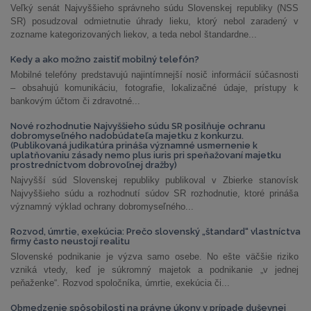
Veľký senát Najvyššieho správneho súdu Slovenskej republiky (NSS
SR) posudzoval odmietnutie úhrady lieku, ktorý nebol zaradený v
zozname kategorizovaných liekov, a teda nebol štandardne...
Kedy a ako možno zaistiť mobilný telefón?
Mobilné telefóny predstavujú najintímnejší nosič informácií súčasnosti
– obsahujú komunikáciu, fotografie, lokalizačné údaje, prístupy k
bankovým účtom či zdravotné...
Nové rozhodnutie Najvyššieho súdu SR posilňuje ochranu
dobromyseľného nadobúdateľa majetku z konkurzu.
(Publikovaná judikatúra prináša významné usmernenie k
uplatňovaniu zásady nemo plus iuris pri speňažovaní majetku
prostredníctvom dobrovoľnej dražby)
Najvyšší súd Slovenskej republiky publikoval v Zbierke stanovísk
Najvyššieho súdu a rozhodnutí súdov SR rozhodnutie, ktoré prináša
významný výklad ochrany dobromyseľného...
Rozvod, úmrtie, exekúcia: Prečo slovenský „štandard“ vlastníctva
firmy často neustojí realitu
Slovenské podnikanie je výzva samo osebe. No ešte väčšie riziko
vzniká vtedy, keď je súkromný majetok a podnikanie „v jednej
peňaženke“. Rozvod spoločníka, úmrtie, exekúcia či...
Obmedzenie spôsobilosti na právne úkony v prípade duševnej