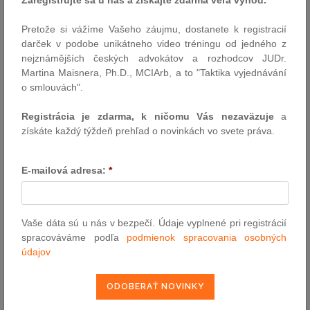
26.5.2026
Pretože si vážíme Vašeho záujmu, dostanete k registracií
Externý odkaz predpisu
darček v podobe unikátneho video tréningu od jedného z
nejznámějších českých advokátov a rozhodcov JUDr.
pošli e-mailom
Martina Maisnera, Ph.D., MCIArb, a to "Taktika vyjednávání
vytlač zákon
o smlouvách".
Registrácia je zdarma, k ničomu Vás nezaväzuje
a
získáte každý týždeň prehľad o novinkách vo svete práva.
E-mailová adresa:
*
VYHĽADÁVANIE ASPI
Vaše dáta sú u nás v bezpečí. Údaje vyplnené pri registrácií
spracováváme podľa
podmienok spracovania osobných
Číslo predpisu:
údajov
Názov: