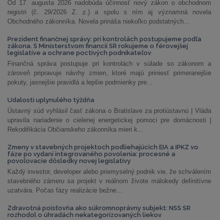
Od 17. augusta 2026 nadobúda účinnosť nový zákon o obchodnom
registri (č. 29/2026 Z. z.) a spolu s ním aj významná novela
Obchodného zákonníka. Novela prináša niekoľko podstatných...
Prezident finančnej správy: pri kontrolách postupujeme podľa
zákona. S Ministerstvom financií SR rokujeme o férovejšej
legislatíve a ochrane poctivých podnikateľov
Finančná správa postupuje pri kontrolách v súlade so zákonom a
zároveň pripravuje návrhy zmien, ktoré majú priniesť primeranejšie
pokuty, jasnejšie pravidlá a lepšie podmienky pre...
Udalosti uplynulého týždňa
Ústavný súd vyhlásil časť zákona o Bratislave za protiústavnú | Vláda
upravila nariadenie o cielenej energetickej pomoci pre domácnosti |
Rekodifikácia Občianskeho zákonníka mieri k...
Zmeny v stavebných projektoch podliehajúcich EIA a IPKZ vo
fáze po vydaní integrovaného povolenia: procesné a
povoľovacie dôsledky novej legislatívy
Každý investor, developer alebo priemyselný podnik vie, že schválením
stavebného zámeru sa projekt v reálnom živote málokedy definitívne
uzatvára. Počas fázy realizácie bežne...
Zdravotná poisťovňa ako súkromnoprávny subjekt: NSS SR
rozhodol o úhradách nekategorizovaných liekov