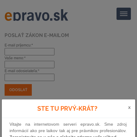
Menu
POSLAŤ ZÁKON E-MAILOM
E-mail príjemcu:*
Vaše meno:*
E-mail odosielateľa:*
*) povinné položky
x
Nariadenie Vlády Slovenskej republiky
STE TU PRVÝ-KRÁT?
zmena požiadaviek na potravinárske
prevádzkarne
Vitajte na internetovom serveri epravo.sk. Sme zdroj
informácií ako pre laikov tak aj pre právnikov profesionálov.
Zbierka:
105/2026
|
Zaregistrujte sa u nás a získajte zdarma veľa výhod.