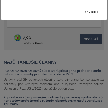
ZAVRIEŤ
Text:
NAJČÍTANEJŠIE ČLÁNKY
PLz. ÚS 1/2026: Ústavný súd otvoril priestor na prehodnotenie
náhrad za pozemky pod stavbami obcí a VÚC
Ústavný súd SR po rokoch otvoril otázku primeranej kompenzácie za
pozemky pod verejnými stavbami obcí a vyšších územných celkov.
Uznesenie PLz. ÚS 1/2026 naznačuje odklon od...
Pripravte sa včas: prísnejšie podmienky pre zmeny spoločníkov či
konateľov spoločnosti s ručením obmedzeným na Slovensku po
17.8.2026