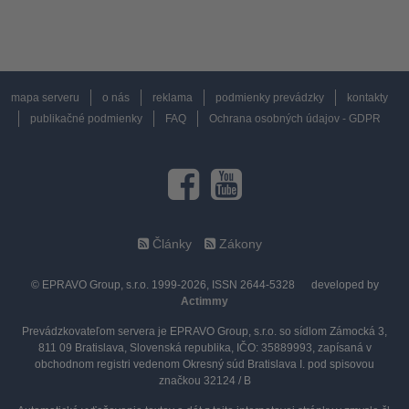
mapa serveru
o nás
reklama
podmienky prevádzky
kontakty
publikačné podmienky
FAQ
Ochrana osobných údajov - GDPR
Články
Zákony
© EPRAVO Group, s.r.o. 1999-2026, ISSN 2644-5328
developed by
Actimmy
Prevádzkovateľom servera je EPRAVO Group, s.r.o. so sídlom Zámocká 3,
811 09 Bratislava, Slovenská republika, IČO: 35889993, zapísaná v
obchodnom registri vedenom Okresný súd Bratislava I. pod spisovou
značkou 32124 / B