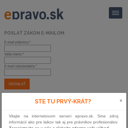
Menu
POSLAŤ ZÁKON E-MAILOM
E-mail príjemcu:*
Vaše meno:*
E-mail odosielateľa:*
*) povinné položky
x
Oznámenie Ministerstva hospodárstva
STE TU PRVÝ-KRÁT?
Slovenskej republiky zoznam výrobkov
obranného priemyslu
Vitajte na internetovom serveri epravo.sk. Sme zdroj
informácií ako pre laikov tak aj pre právnikov profesionálov.
Zbierka:
109/2026
|
Zaregistrujte sa u nás a získajte zdarma veľa výhod.