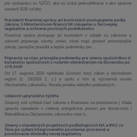
pre spoluprácu so SZČO, aké sú riziká prekvalifikácie a ako správne
nastaviť B2B vzťahy.
Prezident finančnej správy: pri kontrolách postupujeme podľa
zákona. S Ministerstvom financií SR rokujeme o férovejšej
legislatíve a ochrane poctivých podnikateľov
Finančná správa postupuje pri kontrolách v súlade so zákonom a
zároveň pripravuje návrhy zmien, ktoré majú priniesť primeranejšie
pokuty, jasnejšie pravidlá a lepšie podmienky pre...
Pripravte sa včas: prísnejšie podmienky pre zmeny spoločníkov či
konateľov spoločnosti s ručením obmedzeným na Slovensku po
17.8.2026
Od 17. augusta 2026 nadobúda účinnosť nový zákon o obchodnom
registri (č. 29/2026 Z. z.) a spolu s ním aj významná novela
Obchodného zákonníka. Novela prináša niekoľko podstatných...
Udalosti uplynulého týždňa
Ústavný súd vyhlásil časť zákona o Bratislave za protiústavnú | Vláda
upravila nariadenie o cielenej energetickej pomoci pre domácnosti |
Rekodifikácia Občianskeho zákonníka mieri k...
Zmeny v stavebných projektoch podliehajúcich EIA a IPKZ vo
fáze po vydaní integrovaného povolenia: procesné a
povoľovacie dôsledky novej legislatívy