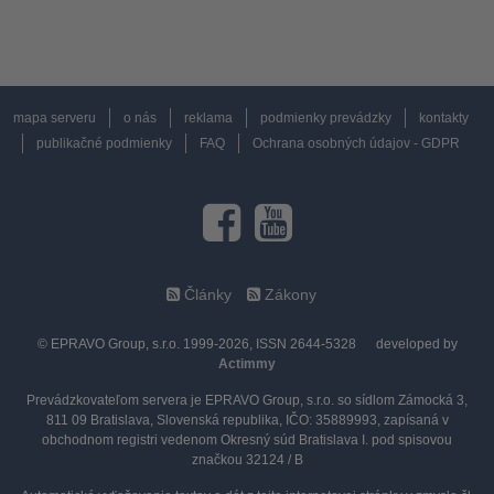
mapa serveru
o nás
reklama
podmienky prevádzky
kontakty
publikačné podmienky
FAQ
Ochrana osobných údajov - GDPR
Články
Zákony
© EPRAVO Group, s.r.o. 1999-2026, ISSN 2644-5328
developed by
Actimmy
Prevádzkovateľom servera je EPRAVO Group, s.r.o. so sídlom Zámocká 3,
811 09 Bratislava, Slovenská republika, IČO: 35889993, zapísaná v
obchodnom registri vedenom Okresný súd Bratislava I. pod spisovou
značkou 32124 / B