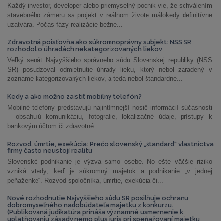
Každý investor, developer alebo priemyselný podnik vie, že schválením
stavebného zámeru sa projekt v reálnom živote málokedy definitívne
uzatvára. Počas fázy realizácie bežne...
Zdravotná poisťovňa ako súkromnoprávny subjekt: NSS SR
rozhodol o úhradách nekategorizovaných liekov
Veľký senát Najvyššieho správneho súdu Slovenskej republiky (NSS
SR) posudzoval odmietnutie úhrady lieku, ktorý nebol zaradený v
zozname kategorizovaných liekov, a teda nebol štandardne...
Kedy a ako možno zaistiť mobilný telefón?
Mobilné telefóny predstavujú najintímnejší nosič informácií súčasnosti
– obsahujú komunikáciu, fotografie, lokalizačné údaje, prístupy k
bankovým účtom či zdravotné...
Rozvod, úmrtie, exekúcia: Prečo slovenský „štandard“ vlastníctva
firmy často neustojí realitu
Slovenské podnikanie je výzva samo osebe. No ešte väčšie riziko
vzniká vtedy, keď je súkromný majetok a podnikanie „v jednej
peňaženke“. Rozvod spoločníka, úmrtie, exekúcia či...
Nové rozhodnutie Najvyššieho súdu SR posilňuje ochranu
dobromyseľného nadobúdateľa majetku z konkurzu.
(Publikovaná judikatúra prináša významné usmernenie k
uplatňovaniu zásady nemo plus iuris pri speňažovaní majetku