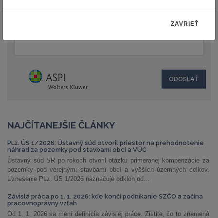
ZAVRIEŤ
Text:
NAJČÍTANEJŠIE ČLÁNKY
PLz. ÚS 1/2026: Ústavný súd otvoril priestor na prehodnotenie
náhrad za pozemky pod stavbami obcí a VÚC
Ústavný súd SR po rokoch otvoril otázku primeranej kompenzácie za
pozemky pod verejnými stavbami obcí a vyšších územných celkov.
Uznesenie PLz. ÚS 1/2026 naznačuje odklon od...
Závislá práca po 1. 1. 2026: kde končí podnikanie SZČO a začína
pracovnoprávny vzťah
Od 1. 1. 2026 sa mení definícia závislej práce. Zistite, čo to znamená