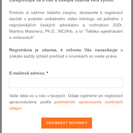
29.5.2026
Pretože si vážíme Vašeho záujmu, dostanete k registracií
Externý odkaz predpisu
darček v podobe unikátneho video tréningu od jedného z
nejznámějších českých advokátov a rozhodcov JUDr.
pošli e-mailom
Martina Maisnera, Ph.D., MCIArb, a to "Taktika vyjednávání
vytlač zákon
o smlouvách".
Registrácia je zdarma, k ničomu Vás nezaväzuje
a
získáte každý týždeň prehľad o novinkách vo svete práva.
E-mailová adresa:
*
VYHĽADÁVANIE ASPI
Vaše dáta sú u nás v bezpečí. Údaje vyplnené pri registrácií
spracováváme podľa
podmienok spracovania osobných
Číslo predpisu:
údajov
Názov: