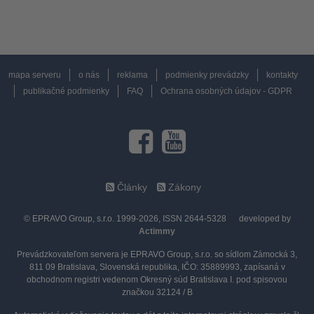
mapa serveru
o nás
reklama
podmienky prevádzky
kontakty
publikačné podmienky
FAQ
Ochrana osobných údajov - GDPR
Články
Zákony
© EPRAVO Group, s.r.o. 1999-2026, ISSN 2644-5328
developed by
Actimmy
Prevádzkovateľom servera je EPRAVO Group, s.r.o. so sídlom Zámocká 3,
811 09 Bratislava, Slovenská republika, IČO: 35889993, zapísaná v
obchodnom registri vedenom Okresný súd Bratislava I. pod spisovou
značkou 32124 / B