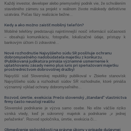
Každý investor, developer alebo priemyselný podnik vie, že schválením
stavebného zámeru sa projekt v reálnom živote málokedy definitívne
uzatvára. Počas fázy realizácie bežne...
Kedy a ako možno zaistiť mobilný telefón?
Mobilné telefóny predstavujú najintímnejší nosič informácií súčasnosti
– obsahujú komunikáciu, fotografie, lokalizačné údaje, prístupy k
bankovým účtom či zdravotné...
Nové rozhodnutie Najvyššieho súdu SR posilňuje ochranu
dobromyseľného nadobúdateľa majetku z konkurzu.
(Publikovaná judikatúra prináša významné usmernenie k
uplatňovaniu zásady nemo plus iuris pri speňažovaní majetku
prostredníctvom dobrovoľnej dražby)
Najvyšší súd Slovenskej republiky publikoval v Zbierke stanovísk
Najvyššieho súdu a rozhodnutí súdov SR rozhodnutie, ktoré prináša
významný výklad ochrany dobromyseľného...
Rozvod, úmrtie, exekúcia: Prečo slovenský „štandard“ vlastníctva
firmy často neustojí realitu
Slovenské podnikanie je výzva samo osebe. No ešte väčšie riziko
vzniká vtedy, keď je súkromný majetok a podnikanie „v jednej
peňaženke“. Rozvod spoločníka, úmrtie, exekúcia či...
Obmedzenie spôsobilosti na právne úkony v prípade duševnej