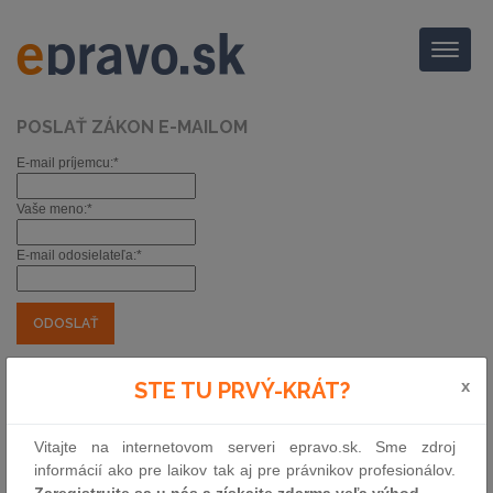
Menu
POSLAŤ ZÁKON E-MAILOM
E-mail príjemcu:*
Vaše meno:*
E-mail odosielateľa:*
*) povinné položky
x
Oznámenie Ministerstva práce, sociálnych
STE TU PRVÝ-KRÁT?
vecí a rodiny Slovenskej republiky o
kolektívnych zmluvách vyššieho stupňa
Vitajte na internetovom serveri epravo.sk. Sme zdroj
informácií ako pre laikov tak aj pre právnikov profesionálov.
Zbierka:
176/2026
|
Zaregistrujte sa u nás a získajte zdarma veľa výhod.