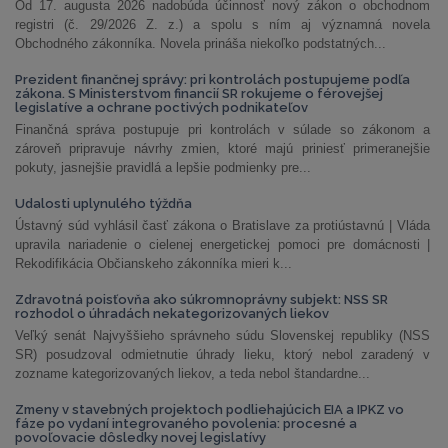
Od 17. augusta 2026 nadobúda účinnosť nový zákon o obchodnom
registri (č. 29/2026 Z. z.) a spolu s ním aj významná novela
Obchodného zákonníka. Novela prináša niekoľko podstatných...
Prezident finančnej správy: pri kontrolách postupujeme podľa
zákona. S Ministerstvom financií SR rokujeme o férovejšej
legislatíve a ochrane poctivých podnikateľov
Finančná správa postupuje pri kontrolách v súlade so zákonom a
zároveň pripravuje návrhy zmien, ktoré majú priniesť primeranejšie
pokuty, jasnejšie pravidlá a lepšie podmienky pre...
Udalosti uplynulého týždňa
Ústavný súd vyhlásil časť zákona o Bratislave za protiústavnú | Vláda
upravila nariadenie o cielenej energetickej pomoci pre domácnosti |
Rekodifikácia Občianskeho zákonníka mieri k...
Zdravotná poisťovňa ako súkromnoprávny subjekt: NSS SR
rozhodol o úhradách nekategorizovaných liekov
Veľký senát Najvyššieho správneho súdu Slovenskej republiky (NSS
SR) posudzoval odmietnutie úhrady lieku, ktorý nebol zaradený v
zozname kategorizovaných liekov, a teda nebol štandardne...
Zmeny v stavebných projektoch podliehajúcich EIA a IPKZ vo
fáze po vydaní integrovaného povolenia: procesné a
povoľovacie dôsledky novej legislatívy