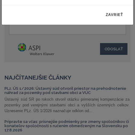
ZAVRIEŤ
Text:
NAJČÍTANEJŠIE ČLÁNKY
PLz. ÚS 1/2026: Ústavný súd otvoril priestor na prehodnotenie
náhrad za pozemky pod stavbami obcí a VÚC
Ústavný súd SR po rokoch otvoril otázku primeranej kompenzácie za
pozemky pod verejnými stavbami obcí a vyšších územných celkov.
Uznesenie PLz. ÚS 1/2026 naznačuje odklon od...
Pripravte sa včas: prísnejšie podmienky pre zmeny spoločníkov či
konateľov spoločnosti s ručením obmedzeným na Slovensku po
17.8.2026