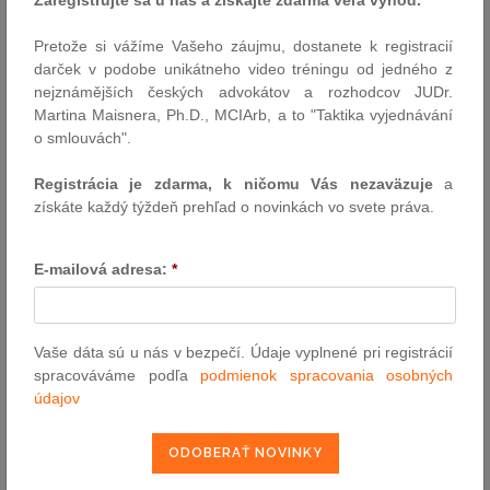
2.7.2026
Pretože si vážíme Vašeho záujmu, dostanete k registracií
Externý odkaz predpisu
darček v podobe unikátneho video tréningu od jedného z
nejznámějších českých advokátov a rozhodcov JUDr.
pošli e-mailom
Martina Maisnera, Ph.D., MCIArb, a to "Taktika vyjednávání
vytlač zákon
o smlouvách".
Registrácia je zdarma, k ničomu Vás nezaväzuje
a
získáte každý týždeň prehľad o novinkách vo svete práva.
E-mailová adresa:
*
VYHĽADÁVANIE ASPI
Vaše dáta sú u nás v bezpečí. Údaje vyplnené pri registrácií
spracováváme podľa
podmienok spracovania osobných
Číslo predpisu:
údajov
Názov: