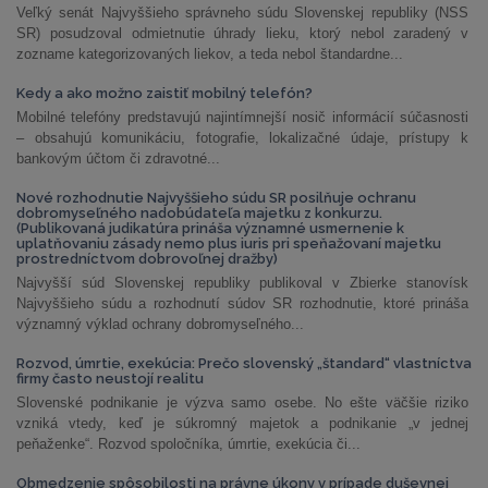
Veľký senát Najvyššieho správneho súdu Slovenskej republiky (NSS
SR) posudzoval odmietnutie úhrady lieku, ktorý nebol zaradený v
zozname kategorizovaných liekov, a teda nebol štandardne...
Kedy a ako možno zaistiť mobilný telefón?
Mobilné telefóny predstavujú najintímnejší nosič informácií súčasnosti
– obsahujú komunikáciu, fotografie, lokalizačné údaje, prístupy k
bankovým účtom či zdravotné...
Nové rozhodnutie Najvyššieho súdu SR posilňuje ochranu
dobromyseľného nadobúdateľa majetku z konkurzu.
(Publikovaná judikatúra prináša významné usmernenie k
uplatňovaniu zásady nemo plus iuris pri speňažovaní majetku
prostredníctvom dobrovoľnej dražby)
Najvyšší súd Slovenskej republiky publikoval v Zbierke stanovísk
Najvyššieho súdu a rozhodnutí súdov SR rozhodnutie, ktoré prináša
významný výklad ochrany dobromyseľného...
Rozvod, úmrtie, exekúcia: Prečo slovenský „štandard“ vlastníctva
firmy často neustojí realitu
Slovenské podnikanie je výzva samo osebe. No ešte väčšie riziko
vzniká vtedy, keď je súkromný majetok a podnikanie „v jednej
peňaženke“. Rozvod spoločníka, úmrtie, exekúcia či...
Obmedzenie spôsobilosti na právne úkony v prípade duševnej