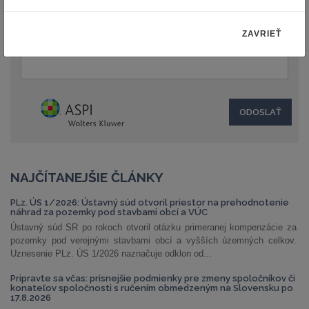
ZAVRIEŤ
Text:
NAJČÍTANEJŠIE ČLÁNKY
PLz. ÚS 1/2026: Ústavný súd otvoril priestor na prehodnotenie
náhrad za pozemky pod stavbami obcí a VÚC
Ústavný súd SR po rokoch otvoril otázku primeranej kompenzácie za
pozemky pod verejnými stavbami obcí a vyšších územných celkov.
Uznesenie PLz. ÚS 1/2026 naznačuje odklon od...
Pripravte sa včas: prísnejšie podmienky pre zmeny spoločníkov či
konateľov spoločnosti s ručením obmedzeným na Slovensku po
17.8.2026