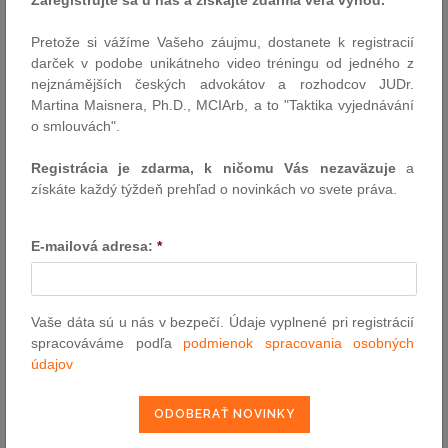
24.4.2025
Pretože si vážíme Vašeho záujmu, dostanete k registracií
Externí odkaz předpisu
darček v podobe unikátneho video tréningu od jedného z
nejznámějších českých advokátov a rozhodcov JUDr.
pošli e-mailom
Martina Maisnera, Ph.D., MCIArb, a to "Taktika vyjednávání
vytlač zákon
o smlouvách".
Registrácia je zdarma, k ničomu Vás nezaväzuje
a
získáte každý týždeň prehľad o novinkách vo svete práva.
E-mailová adresa:
*
VYHĽADÁVANIE ASPI
Vaše dáta sú u nás v bezpečí. Údaje vyplnené pri registrácií
spracováváme podľa
podmienok spracovania osobných
Číslo predpisu:
údajov
Názov: