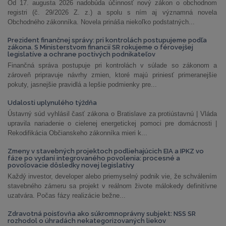
Od 17. augusta 2026 nadobúda účinnosť nový zákon o obchodnom
registri (č. 29/2026 Z. z.) a spolu s ním aj významná novela
Obchodného zákonníka. Novela prináša niekoľko podstatných...
Prezident finančnej správy: pri kontrolách postupujeme podľa
zákona. S Ministerstvom financií SR rokujeme o férovejšej
legislatíve a ochrane poctivých podnikateľov
Finančná správa postupuje pri kontrolách v súlade so zákonom a
zároveň pripravuje návrhy zmien, ktoré majú priniesť primeranejšie
pokuty, jasnejšie pravidlá a lepšie podmienky pre...
Udalosti uplynulého týždňa
Ústavný súd vyhlásil časť zákona o Bratislave za protiústavnú | Vláda
upravila nariadenie o cielenej energetickej pomoci pre domácnosti |
Rekodifikácia Občianskeho zákonníka mieri k...
Zmeny v stavebných projektoch podliehajúcich EIA a IPKZ vo
fáze po vydaní integrovaného povolenia: procesné a
povoľovacie dôsledky novej legislatívy
Každý investor, developer alebo priemyselný podnik vie, že schválením
stavebného zámeru sa projekt v reálnom živote málokedy definitívne
uzatvára. Počas fázy realizácie bežne...
Zdravotná poisťovňa ako súkromnoprávny subjekt: NSS SR
rozhodol o úhradách nekategorizovaných liekov