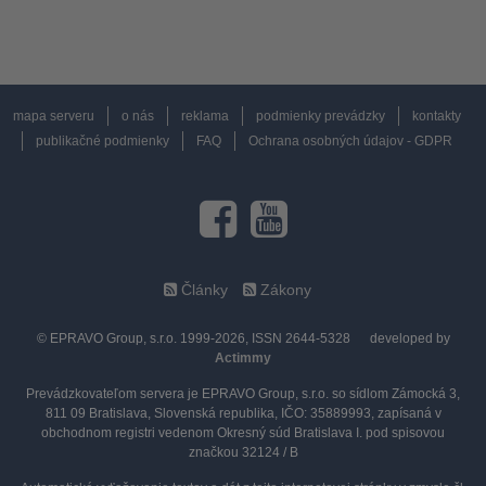
mapa serveru
o nás
reklama
podmienky prevádzky
kontakty
publikačné podmienky
FAQ
Ochrana osobných údajov - GDPR
Články
Zákony
© EPRAVO Group, s.r.o. 1999-2026, ISSN 2644-5328
developed by
Actimmy
Prevádzkovateľom servera je EPRAVO Group, s.r.o. so sídlom Zámocká 3,
811 09 Bratislava, Slovenská republika, IČO: 35889993, zapísaná v
obchodnom registri vedenom Okresný súd Bratislava I. pod spisovou
značkou 32124 / B