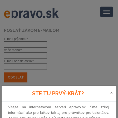
Menu
POSLAŤ ZÁKON E-MAILOM
E-mail príjemcu:*
Vaše meno:*
E-mail odosielateľa:*
*) povinné položky
x
Zákon Národnej rady Slovenskej republiky
STE TU PRVÝ-KRÁT?
zmena zákona o ochrane a využívaní
poľnohospodárskej pôdy
Vitajte na internetovom serveri epravo.sk. Sme zdroj
informácií ako pre laikov tak aj pre právnikov profesionálov.
Zbierka:
82/2025
|
Zaregistrujte sa u nás a získajte zdarma veľa výhod.