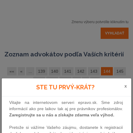
Zmenu výberu potvrdíte kliknutím tu
Zoznam advokátov podľa Vaších kritérií
««
«
...
139
140
141
142
143
144
145
146
147
148
...
»
»»
x
STE TU PRVÝ-KRÁT?
Reklama
Zoradené podľa abecedy
Vitajte na internetovom serveri epravo.sk. Sme zdroj
informácií ako pre laikov tak aj pre právnikov profesionálov.
Zaregistrujte sa u nás a získajte zdarma veľa výhod.
GRUJBÁR Radovan JUDr.
Pretože si vážíme Vašeho záujmu, dostanete k registracií