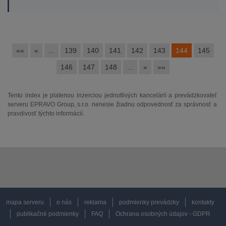
««
«
...
139
140
141
142
143
144
145
146
147
148
...
»
»»
Tento index je platenou inzerciou jednotlivých kancelárií a prevádzkovateľ
serveru EPRAVO Group, s.r.o. nenesie žiadnu odpovednosť za správnosť a
pravdivosť týchto informácií.
mapa serveru
o nás
reklama
podmienky prevádzky
kontakty
publikačné podmienky
FAQ
Ochrana osobných údajov - GDPR