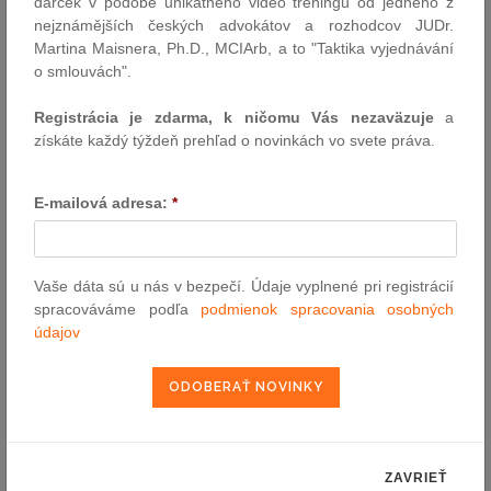
darček v podobe unikátneho video tréningu od jedného z
nejznámějších českých advokátov a rozhodcov JUDr.
GRUJBÁR RADOVAN JUDR.
Martina Maisnera, Ph.D., MCIArb, a to "Taktika vyjednávání
Ulica Adama Štrekára 8255/50, 91708 Trnava
o smlouvách".
0905467565
Registrácia je zdarma, k ničomu Vás nezaväzuje
a
radovan@grujbar.sk
získáte každý týždeň prehľad o novinkách vo svete práva.
E-mailová adresa:
*
Vaše dáta sú u nás v bezpečí. Údaje vyplnené pri registrácií
spracováváme podľa
podmienok spracovania osobných
údajov
ZAVRIEŤ