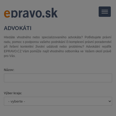
Menu
ADVOKÁTI
Hledáte vhodného nebo specializovaného advokáta? Potřebujete právní
radu, pomoc s podporou vašeho podnikání či komplexní právní poradenství
při řešení konkrétní životní události nebo problému? Advokátní rejstřík
EPRAVO.CZ Vám pomůže najít vhodného odborníka ve Vašem okolí právě
pro Vás.
Názov:
Výber kraja: