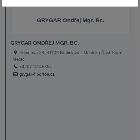
GRYGAR Ondřej Mgr. Bc.
GRYGAR ONDŘEJ MGR. BC.
Pribinova 28, 81109 Bratislava - Mestská Časť Staré
Mesto
+420774145854
grygar@portos.cz