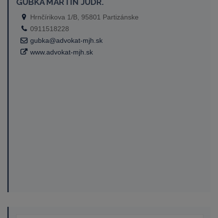
GUBKA MARTIN JUDR.
Hrnčírikova 1/B, 95801 Partizánske
0911518228
gubka@advokat-mjh.sk
www.advokat-mjh.sk