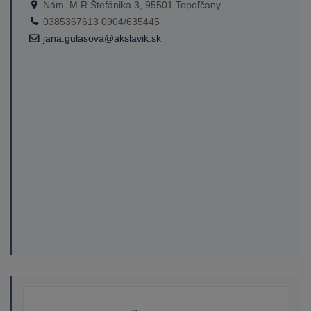
Nám. M.R.Štefánika 3, 95501 Topoľčany
0385367613 0904/635445
jana.gulasova@akslavik.sk