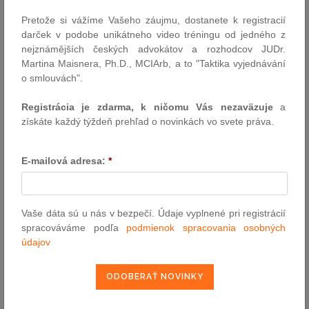
Pretože si vážíme Vašeho záujmu, dostanete k registracií
darček v podobe unikátneho video tréningu od jedného z
nejznámějších českých advokátov a rozhodcov JUDr.
Martina Maisnera, Ph.D., MCIArb, a to "Taktika vyjednávání
o smlouvách".
Registrácia je zdarma, k ničomu Vás nezaväzuje
a
VYHĽADÁVANIE ASPI
získáte každý týždeň prehľad o novinkách vo svete práva.
Číslo predpisu:
E-mailová adresa:
*
Vaše dáta sú u nás v bezpečí. Údaje vyplnené pri registrácií
Názov:
spracováváme podľa
podmienok spracovania osobných
údajov
Text: