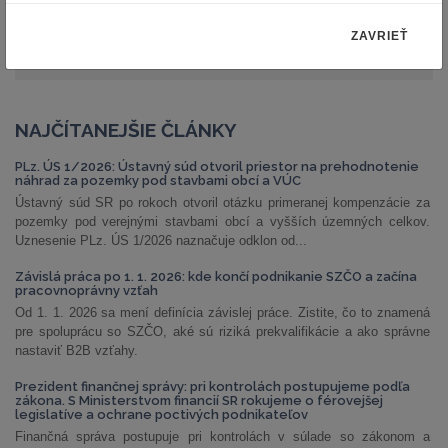
ZAVRIEŤ
NAJČÍTANEJŠIE ČLÁNKY
PLz. ÚS 1/2026: Ústavný súd otvoril priestor na prehodnotenie
náhrad za pozemky pod stavbami obcí a VÚC
Ústavný súd SR po rokoch otvoril otázku primeranej kompenzácie za
pozemky pod verejnými stavbami obcí a vyšších územných celkov.
Uznesenie PLz. ÚS 1/2026 naznačuje odklon od...
Závislá práca po 1. 1. 2026: kde končí podnikanie SZČO a začína
pracovnoprávny vzťah
Od 1. 1. 2026 sa mení definícia závislej práce. Zistite, čo to znamená
pre spoluprácu so SZČO, aké sú riziká prekvalifikácie a ako správne
nastaviť B2B vzťahy.
Prezident finančnej správy: pri kontrolách postupujeme podľa
zákona. S Ministerstvom financií SR rokujeme o férovejšej
legislatíve a ochrane poctivých podnikateľov
Finančná správa postupuje pri kontrolách v súlade so zákonom a