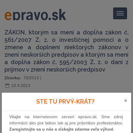
Menu
ZÁKON, ktorým sa mení a dopĺňa zákon č.
561/2007 Z. z. o investičnej pomoci a o
zmene a doplnení niektorých zákonov v
znení neskorších predpisov a ktorým sa mení
a dopĺňa zákon č. 595/2003 Z. z. o dani z
príjmov v znení neskorších predpisov
Zbierka:
70/2013
|
10.4.2013
x
STE TU PRVÝ-KRÁT?
(text predpisu vo formáte PDF)
Vitajte na internetovom serveri epravo.sk. Sme zdroj
informácií ako pre laikov tak aj pre právnikov profesionálov.
pošli e-mailom
Zaregistrujte sa u nás a získajte zdarma veľa výhod.
vytlač zákon