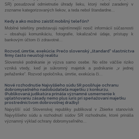
SR) posudzoval odmietnutie úhrady lieku, ktorý nebol zaradený v
zozname kategorizovaných liekov, a teda nebol štandardne...
Kedy a ako možno zaistiť mobilný telefón?
Mobilné telefóny predstavujú najintímnejší nosič informácií súčasnosti
– obsahujú komunikáciu, fotografie, lokalizačné údaje, prístupy k
bankovým účtom či zdravotné...
Rozvod, úmrtie, exekúcia: Prečo slovenský „štandard“ vlastníctva
firmy často neustojí realitu
Slovenské podnikanie je výzva samo osebe. No ešte väčšie riziko
vzniká vtedy, keď je súkromný majetok a podnikanie „v jednej
peňaženke“. Rozvod spoločníka, úmrtie, exekúcia či...
Nové rozhodnutie Najvyššieho súdu SR posilňuje ochranu
dobromyseľného nadobúdateľa majetku z konkurzu.
(Publikovaná judikatúra prináša významné usmernenie k
uplatňovaniu zásady nemo plus iuris pri speňažovaní majetku
prostredníctvom dobrovoľnej dražby)
Najvyšší súd Slovenskej republiky publikoval v Zbierke stanovísk
Najvyššieho súdu a rozhodnutí súdov SR rozhodnutie, ktoré prináša
významný výklad ochrany dobromyseľného...