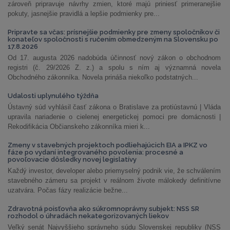
zároveň pripravuje návrhy zmien, ktoré majú priniesť primeranejšie
pokuty, jasnejšie pravidlá a lepšie podmienky pre...
Pripravte sa včas: prísnejšie podmienky pre zmeny spoločníkov či
konateľov spoločnosti s ručením obmedzeným na Slovensku po
17.8.2026
Od 17. augusta 2026 nadobúda účinnosť nový zákon o obchodnom
registri (č. 29/2026 Z. z.) a spolu s ním aj významná novela
Obchodného zákonníka. Novela prináša niekoľko podstatných...
Udalosti uplynulého týždňa
Ústavný súd vyhlásil časť zákona o Bratislave za protiústavnú | Vláda
upravila nariadenie o cielenej energetickej pomoci pre domácnosti |
Rekodifikácia Občianskeho zákonníka mieri k...
Zmeny v stavebných projektoch podliehajúcich EIA a IPKZ vo
fáze po vydaní integrovaného povolenia: procesné a
povoľovacie dôsledky novej legislatívy
Každý investor, developer alebo priemyselný podnik vie, že schválením
stavebného zámeru sa projekt v reálnom živote málokedy definitívne
uzatvára. Počas fázy realizácie bežne...
Zdravotná poisťovňa ako súkromnoprávny subjekt: NSS SR
rozhodol o úhradách nekategorizovaných liekov
Veľký senát Najvyššieho správneho súdu Slovenskej republiky (NSS