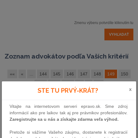
Zmenu výberu potvrdíte kliknutím tu
Zoznam advokátov podľa Vaších kritérií
««
«
...
144
145
146
147
148
149
150
151
152
153
...
»
»»
x
STE TU PRVÝ-KRÁT?
Reklama
Zoradené podľa abecedy
Vitajte na internetovom serveri epravo.sk. Sme zdroj
informácií ako pre laikov tak aj pre právnikov profesionálov.
Zaregistrujte sa u nás a získajte zdarma veľa výhod.
HAJDUK Bogdan Mgr.
Pretože si vážíme Vašeho záujmu, dostanete k registracií