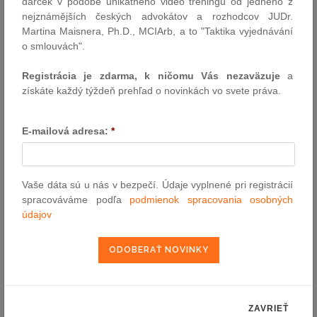
darček v podobe unikátneho video tréningu od jedného z
nejznámějších českých advokátov a rozhodcov JUDr.
HAJDUK BOGDAN MGR.
Martina Maisnera, Ph.D., MCIArb, a to "Taktika vyjednávání
Horná 116, 2201 Čadca
o smlouvách".
0414333244
Registrácia je zdarma, k ničomu Vás nezaväzuje
a
office@hajduk-partners.sk
získáte každý týždeň prehľad o novinkách vo svete práva.
www.hajduk-partners.sk
E-mailová adresa:
*
Vaše dáta sú u nás v bezpečí. Údaje vyplnené pri registrácií
spracováváme podľa
podmienok spracovania osobných
údajov
ZAVRIEŤ