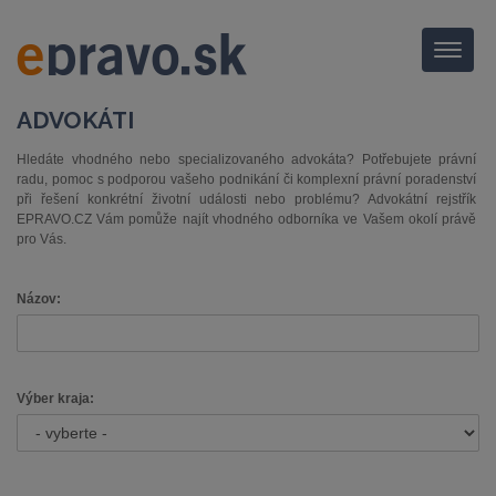
Menu
ADVOKÁTI
Hledáte vhodného nebo specializovaného advokáta? Potřebujete právní
radu, pomoc s podporou vašeho podnikání či komplexní právní poradenství
při řešení konkrétní životní události nebo problému? Advokátní rejstřík
EPRAVO.CZ Vám pomůže najít vhodného odborníka ve Vašem okolí právě
pro Vás.
Názov:
Výber kraja: