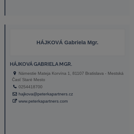
HÁJKOVÁ Gabriela Mgr.
HÁJKOVÁ GABRIELA MGR.
Námestie Mateja Korvína 1, 81107 Bratislava - Mestská
Časť Staré Mesto
0254418700
hajkova@peterkapartners.cz
www.peterkapartners.com