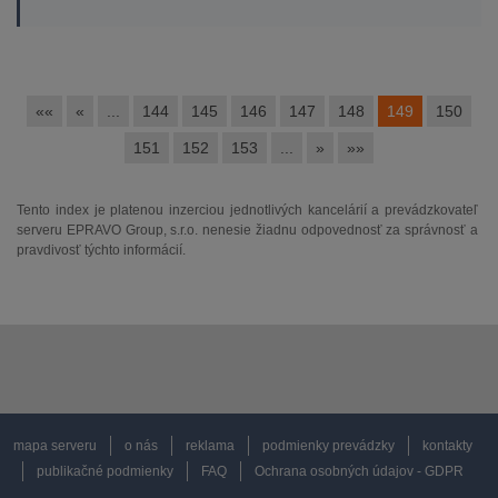
««
«
...
144
145
146
147
148
149
150
151
152
153
...
»
»»
Tento index je platenou inzerciou jednotlivých kancelárií a prevádzkovateľ
serveru EPRAVO Group, s.r.o. nenesie žiadnu odpovednosť za správnosť a
pravdivosť týchto informácií.
mapa serveru
o nás
reklama
podmienky prevádzky
kontakty
publikačné podmienky
FAQ
Ochrana osobných údajov - GDPR