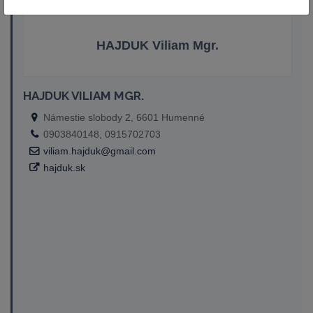
HAJDUK Viliam Mgr.
HAJDUK VILIAM MGR.
Námestie slobody 2, 6601 Humenné
0903840148, 0915702703
viliam.hajduk@gmail.com
hajduk.sk