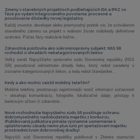
Zmeny v stavebných projektoch podliehajúcich EIA a IPKZ vo
fáze po vydaní integrovaného povolenia: procesné a
povoľovacie dôsledky novej legislatívy
Každý investor, developer alebo priemyselný podnik vie, že schválením
stavebného zámeru sa projekt v reálnom živote málokedy definitívne
uzatvára. Počas fázy realizácie bežne...
Zdravotná poisťovňa ako súkromnoprávny subjekt: NSS SR
rozhodol o úhradách nekategorizovaných liekov
Veľký senát Najvyššieho správneho súdu Slovenskej republiky (NSS
SR) posudzoval odmietnutie úhrady lieku, ktorý nebol zaradený v
zozname kategorizovaných liekov, a teda nebol štandardne...
Kedy a ako možno zaistiť mobilný telefón?
Mobilné telefóny predstavujú najintímnejší nosič informácií súčasnosti
– obsahujú komunikáciu, fotografie, lokalizačné údaje, prístupy k
bankovým účtom či zdravotné...
Nové rozhodnutie Najvyššieho súdu SR posilňuje ochranu
dobromyseľného nadobúdateľa majetku z konkurzu.
(Publikovaná judikatúra prináša významné usmernenie k
uplatňovaniu zásady nemo plus iuris pri speňažovaní majetku
prostredníctvom dobrovoľnej dražby)
Najvyšší súd Slovenskej republiky publikoval v Zbierke stanovísk