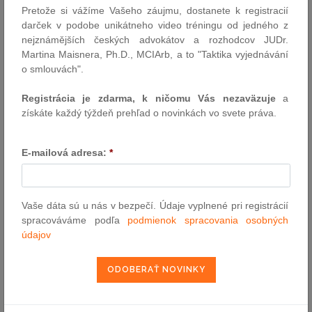
Pretože si vážíme Vašeho záujmu, dostanete k registracií
VYHĽADÁVANIE ASPI
darček v podobe unikátneho video tréningu od jedného z
nejznámějších českých advokátov a rozhodcov JUDr.
Martina Maisnera, Ph.D., MCIArb, a to "Taktika vyjednávání
Číslo predpisu:
o smlouvách".
Registrácia je zdarma, k ničomu Vás nezaväzuje
a
získáte každý týždeň prehľad o novinkách vo svete práva.
Názov:
E-mailová adresa:
*
Text:
Vaše dáta sú u nás v bezpečí. Údaje vyplnené pri registrácií
spracováváme podľa
podmienok spracovania osobných
údajov
NAJČÍTANEJŠIE ČLÁNKY