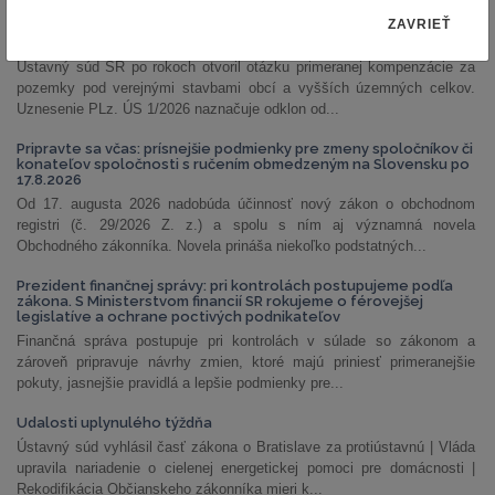
ZAVRIEŤ
PLz. ÚS 1/2026: Ústavný súd otvoril priestor na prehodnotenie
náhrad za pozemky pod stavbami obcí a VÚC
Ústavný súd SR po rokoch otvoril otázku primeranej kompenzácie za
pozemky pod verejnými stavbami obcí a vyšších územných celkov.
Uznesenie PLz. ÚS 1/2026 naznačuje odklon od...
Pripravte sa včas: prísnejšie podmienky pre zmeny spoločníkov či
konateľov spoločnosti s ručením obmedzeným na Slovensku po
17.8.2026
Od 17. augusta 2026 nadobúda účinnosť nový zákon o obchodnom
registri (č. 29/2026 Z. z.) a spolu s ním aj významná novela
Obchodného zákonníka. Novela prináša niekoľko podstatných...
Prezident finančnej správy: pri kontrolách postupujeme podľa
zákona. S Ministerstvom financií SR rokujeme o férovejšej
legislatíve a ochrane poctivých podnikateľov
Finančná správa postupuje pri kontrolách v súlade so zákonom a
zároveň pripravuje návrhy zmien, ktoré majú priniesť primeranejšie
pokuty, jasnejšie pravidlá a lepšie podmienky pre...
Udalosti uplynulého týždňa
Ústavný súd vyhlásil časť zákona o Bratislave za protiústavnú | Vláda
upravila nariadenie o cielenej energetickej pomoci pre domácnosti |
Rekodifikácia Občianskeho zákonníka mieri k...