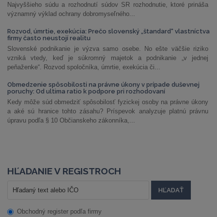
Najvyššieho súdu a rozhodnutí súdov SR rozhodnutie, ktoré prináša
významný výklad ochrany dobromyseľného...
Rozvod, úmrtie, exekúcia: Prečo slovenský „štandard“ vlastníctva
firmy často neustojí realitu
Slovenské podnikanie je výzva samo osebe. No ešte väčšie riziko
vzniká vtedy, keď je súkromný majetok a podnikanie „v jednej
peňaženke“. Rozvod spoločníka, úmrtie, exekúcia či...
Obmedzenie spôsobilosti na právne úkony v prípade duševnej
poruchy: Od ultima ratio k podpore pri rozhodovaní
Kedy môže súd obmedziť spôsobilosť fyzickej osoby na právne úkony
a aké sú hranice tohto zásahu? Príspevok analyzuje platnú právnu
úpravu podľa § 10 Občianskeho zákonníka,...
HĽADANIE V REGISTROCH
Obchodný register podľa firmy