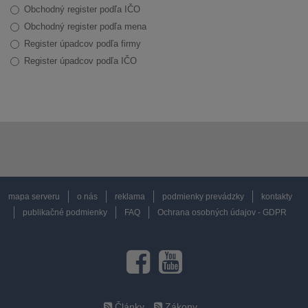
Obchodný register podľa IČO
Obchodný register podľa mena
Register úpadcov podľa firmy
Register úpadcov podľa IČO
mapa serveru
o nás
reklama
podmienky prevádzky
kontakty
publikačné podmienky
FAQ
Ochrana osobných údajov - GDPR
Články
Zákony