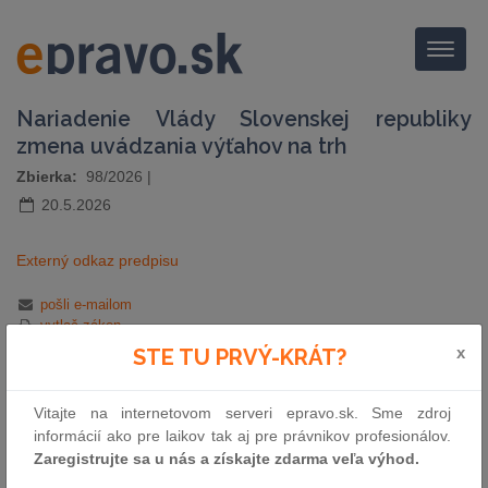
Menu
Nariadenie Vlády Slovenskej republiky
zmena uvádzania výťahov na trh
Zbierka:
98/2026
|
20.5.2026
Externý odkaz predpisu
pošli e-mailom
vytlač zákon
x
STE TU PRVÝ-KRÁT?
Vitajte na internetovom serveri epravo.sk. Sme zdroj
informácií ako pre laikov tak aj pre právnikov profesionálov.
Zaregistrujte sa u nás a získajte zdarma veľa výhod.