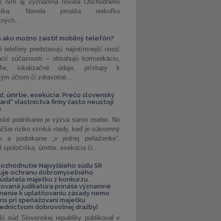
 s ním aj významná novela Obchodného
nníka. Novela prináša niekoľko
tných...
 ako možno zaistiť mobilný telefón?
é telefóny predstavujú najintímnejší nosič
ácií súčasnosti – obsahujú komunikáciu,
rafie, lokalizačné údaje, prístupy k
ým účtom či zdravotné...
, úmrtie, exekúcia: Prečo slovenský
ard“ vlastníctva firmy často neustojí
u
ské podnikanie je výzva samo osebe. No
äčšie riziko vzniká vtedy, keď je súkromný
k a podnikanie „v jednej peňaženke“.
spoločníka, úmrtie, exekúcia či...
ozhodnutie Najvyššieho súdu SR
ňuje ochranu dobromyseľného
údateľa majetku z konkurzu.
kovaná judikatúra prináša významné
nenie k uplatňovaniu zásady nemo
uris pri speňažovaní majetku
edníctvom dobrovoľnej dražby)
ší súd Slovenskej republiky publikoval v