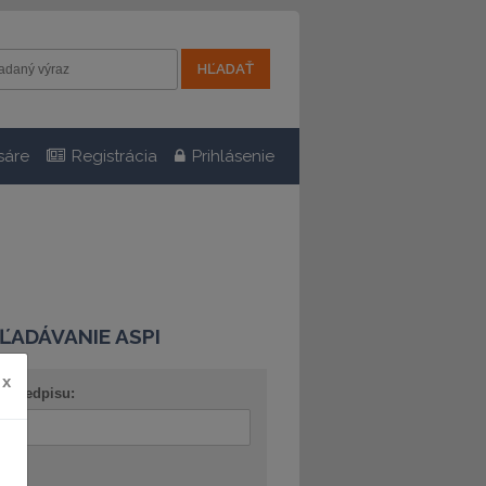
sáre
Registrácia
Prihlásenie
ĽADÁVANIE ASPI
x
o predpisu:
ov: