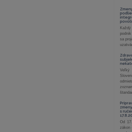
Zmeny
podlie
integ
povoľo
Každý 
podnik
sa pro
uzatvár
Zdrav
subjek
nekat
Veľký
Slove
odmiet
zoznam
štandar
Pripra
zmeny 
s ruč
17.8.2
Od 17.
zákon 