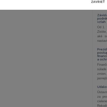
ZAVRIEŤ
celkov
odklon 
Závisl
podni
vzťah
Od 1. 
Zistit
aké sú
nastav
Prezid
postu
financ
a och
Finanč
súlade
zmien,
jasnejš
Udalos
Ústavn
za pro
cielen
Rekodi