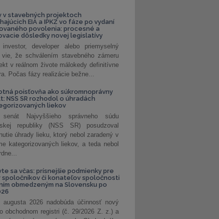
 v stavebných projektoch
hajúcich EIA a IPKZ vo fáze po vydaní
rovaného povolenia: procesné a
vacie dôsledky novej legislatívy
investor, developer alebo priemyselný
 vie, že schválením stavebného zámeru
jekt v reálnom živote málokedy definitívne
a. Počas fázy realizácie bežne...
otná poisťovňa ako súkromnoprávny
t: NSS SR rozhodol o úhradách
egorizovaných liekov
 senát Najvyššieho správneho súdu
nskej republiky (NSS SR) posudzoval
nutie úhrady lieku, ktorý nebol zaradený v
e kategorizovaných liekov, a teda nebol
dne...
vte sa včas: prísnejšie podmienky pre
spoločníkov či konateľov spoločnosti
ením obmedzeným na Slovensku po
026
 augusta 2026 nadobúda účinnosť nový
o obchodnom registri (č. 29/2026 Z. z.) a