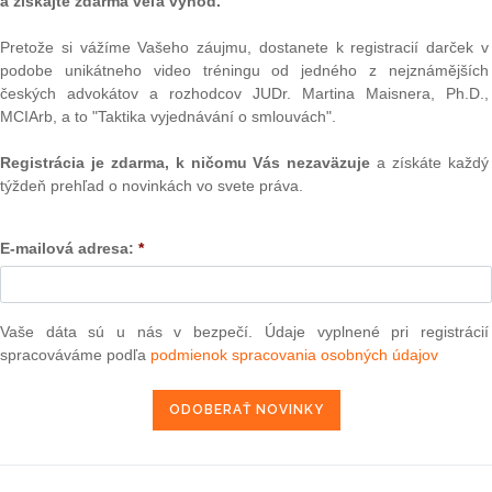
a získajte zdarma veľa výhod.
Pretože si vážíme Vašeho záujmu, dostanete k registracií darček v
podobe unikátneho video tréningu od jedného z nejznámějších
Text
českých advokátov a rozhodcov JUDr. Martina Maisnera, Ph.D.,
MCIArb, a to "Taktika vyjednávání o smlouvách".
Registrácia je zdarma, k ničomu Vás nezaväzuje
a získáte každý
týždeň prehľad o novinkách vo svete práva.
E-mailová adresa:
*
Vaše dáta sú u nás v bezpečí. Údaje vyplnené pri registrácií
NAJ
spracováváme podľa
podmienok spracovania osobných údajov
PLz. Ú
na pr
stavb
Ústav
prime
verejn