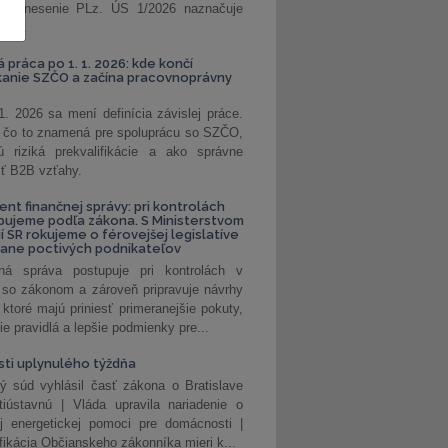
. Uznesenie PLz. ÚS 1/2026 naznačuje
od...
á práca po 1. 1. 2026: kde končí
kanie SZČO a začína pracovnoprávny
1. 2026 sa mení definícia závislej práce.
e, čo to znamená pre spoluprácu so SZČO,
 riziká prekvalifikácie a ako správne
iť B2B vzťahy.
ent finančnej správy: pri kontrolách
pujeme podľa zákona. S Ministerstvom
ií SR rokujeme o férovejšej legislatíve
rane poctivých podnikateľov
ná správa postupuje pri kontrolách v
 so zákonom a zároveň pripravuje návrhy
 ktoré majú priniesť primeranejšie pokuty,
ie pravidlá a lepšie podmienky pre...
ti uplynulého týždňa
ý súd vyhlásil časť zákona o Bratislave
tiústavnú | Vláda upravila nariadenie o
ej energetickej pomoci pre domácnosti |
fikácia Občianskeho zákonníka mieri k...