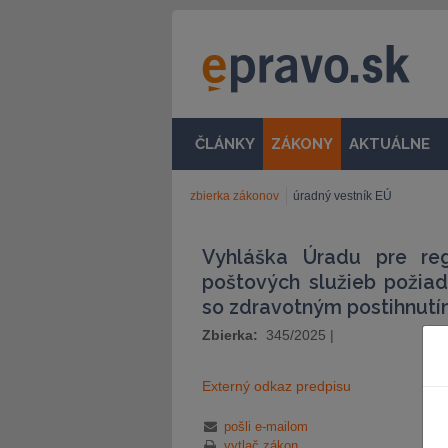
ČLÁNKY
ZÁKONY
AKTUÁLNE
zbierka zákonov
úradný vestník EÚ
Vyhláška Úradu pre reg
poštových služieb požiad
so zdravotným postihnut
Zbierka:
345/2025
|
Externý odkaz predpisu
pošli e-mailom
vytlač zákon