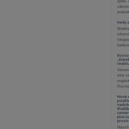
spolu
záko
podsta
Kedy a
Mobiln
inform
fotog
bankov
Rozvod
„štand
realit
Sloven
ešte v
majeto
Rozvod 
Nové r
posil
nadob
(Publi
usmer
plus i
prostr
Najvyš