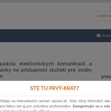
Adre
uláciu elektronických komunikácií a
avky na prístupnosť služieb pre osoby
ím
VYH
2.12.2025
STE TU PRVÝ-KRÁT?
Čísl
Vitajte na internetovom serveri epravo.sk. Sme zdroj informácií ako
pre laikov tak aj pre právnikov profesionálov.
Zaregistrujte sa u nás
Náz