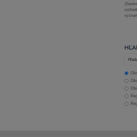
Zbier
rozhod
význam
HĽA
Obc
Obc
Obc
Reg
Reg