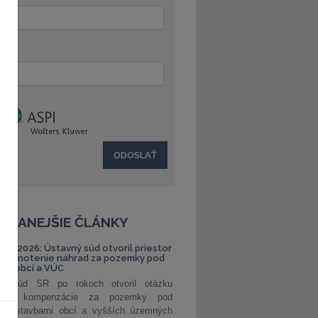
:
ČÍTANEJŠIE ČLÁNKY
S 1/2026: Ústavný súd otvoril priestor
ehodnotenie náhrad za pozemky pod
ami obcí a VÚC
ný súd SR po rokoch otvoril otázku
ranej kompenzácie za pozemky pod
ými stavbami obcí a vyšších územných