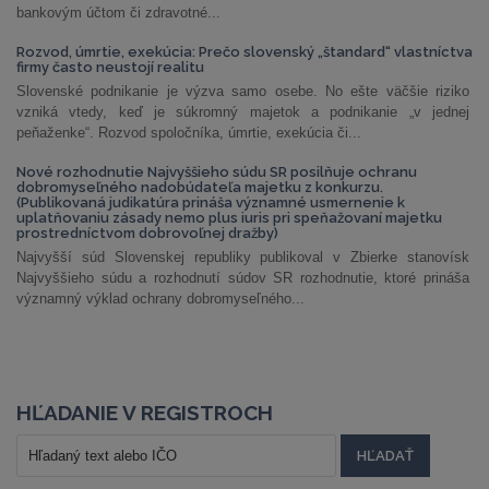
bankovým účtom či zdravotné...
Rozvod, úmrtie, exekúcia: Prečo slovenský „štandard“ vlastníctva
firmy často neustojí realitu
Slovenské podnikanie je výzva samo osebe. No ešte väčšie riziko
vzniká vtedy, keď je súkromný majetok a podnikanie „v jednej
peňaženke“. Rozvod spoločníka, úmrtie, exekúcia či...
Nové rozhodnutie Najvyššieho súdu SR posilňuje ochranu
dobromyseľného nadobúdateľa majetku z konkurzu.
(Publikovaná judikatúra prináša významné usmernenie k
uplatňovaniu zásady nemo plus iuris pri speňažovaní majetku
prostredníctvom dobrovoľnej dražby)
Najvyšší súd Slovenskej republiky publikoval v Zbierke stanovísk
Najvyššieho súdu a rozhodnutí súdov SR rozhodnutie, ktoré prináša
významný výklad ochrany dobromyseľného...
HĽADANIE V REGISTROCH