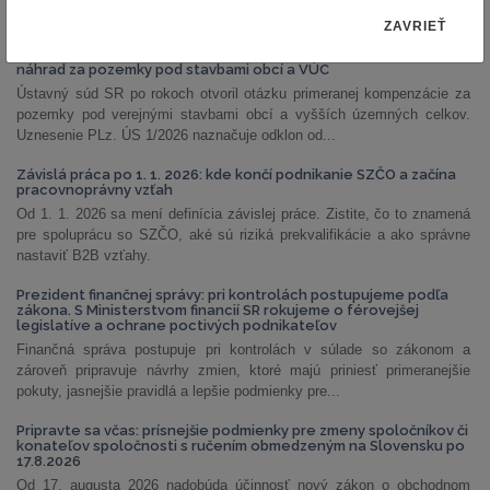
NAJČÍTANEJŠIE ČLÁNKY
ZAVRIEŤ
PLz. ÚS 1/2026: Ústavný súd otvoril priestor na prehodnotenie
náhrad za pozemky pod stavbami obcí a VÚC
Ústavný súd SR po rokoch otvoril otázku primeranej kompenzácie za
pozemky pod verejnými stavbami obcí a vyšších územných celkov.
Uznesenie PLz. ÚS 1/2026 naznačuje odklon od...
Závislá práca po 1. 1. 2026: kde končí podnikanie SZČO a začína
pracovnoprávny vzťah
Od 1. 1. 2026 sa mení definícia závislej práce. Zistite, čo to znamená
pre spoluprácu so SZČO, aké sú riziká prekvalifikácie a ako správne
nastaviť B2B vzťahy.
Prezident finančnej správy: pri kontrolách postupujeme podľa
zákona. S Ministerstvom financií SR rokujeme o férovejšej
legislatíve a ochrane poctivých podnikateľov
Finančná správa postupuje pri kontrolách v súlade so zákonom a
zároveň pripravuje návrhy zmien, ktoré majú priniesť primeranejšie
pokuty, jasnejšie pravidlá a lepšie podmienky pre...
Pripravte sa včas: prísnejšie podmienky pre zmeny spoločníkov či
konateľov spoločnosti s ručením obmedzeným na Slovensku po
17.8.2026
Od 17. augusta 2026 nadobúda účinnosť nový zákon o obchodnom