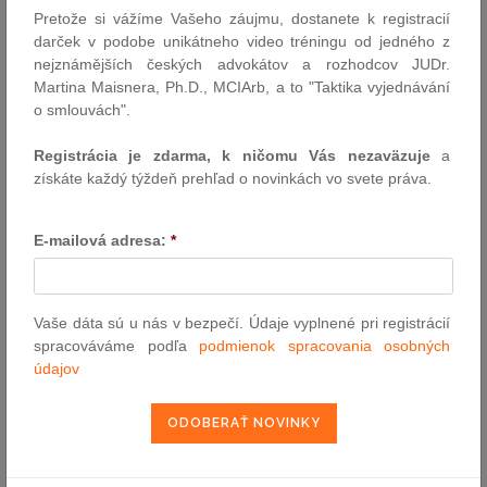
Pretože si vážíme Vašeho záujmu, dostanete k registracií
darček v podobe unikátneho video tréningu od jedného z
VYHĽADÁVANIE ASPI
nejznámějších českých advokátov a rozhodcov JUDr.
Martina Maisnera, Ph.D., MCIArb, a to "Taktika vyjednávání
o smlouvách".
Číslo predpisu:
Registrácia je zdarma, k ničomu Vás nezaväzuje
a
získáte každý týždeň prehľad o novinkách vo svete práva.
Názov:
E-mailová adresa:
*
Text:
Vaše dáta sú u nás v bezpečí. Údaje vyplnené pri registrácií
spracováváme podľa
podmienok spracovania osobných
údajov