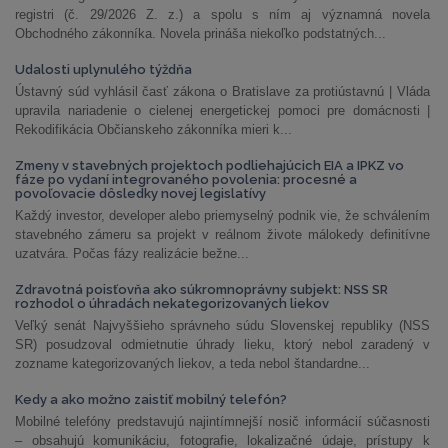
registri (č. 29/2026 Z. z.) a spolu s ním aj významná novela
Obchodného zákonníka. Novela prináša niekoľko podstatných...
Udalosti uplynulého týždňa
Ústavný súd vyhlásil časť zákona o Bratislave za protiústavnú | Vláda
upravila nariadenie o cielenej energetickej pomoci pre domácnosti |
Rekodifikácia Občianskeho zákonníka mieri k...
Zmeny v stavebných projektoch podliehajúcich EIA a IPKZ vo
fáze po vydaní integrovaného povolenia: procesné a
povoľovacie dôsledky novej legislatívy
Každý investor, developer alebo priemyselný podnik vie, že schválením
stavebného zámeru sa projekt v reálnom živote málokedy definitívne
uzatvára. Počas fázy realizácie bežne...
Zdravotná poisťovňa ako súkromnoprávny subjekt: NSS SR
rozhodol o úhradách nekategorizovaných liekov
Veľký senát Najvyššieho správneho súdu Slovenskej republiky (NSS
SR) posudzoval odmietnutie úhrady lieku, ktorý nebol zaradený v
zozname kategorizovaných liekov, a teda nebol štandardne...
Kedy a ako možno zaistiť mobilný telefón?
Mobilné telefóny predstavujú najintímnejší nosič informácií súčasnosti
– obsahujú komunikáciu, fotografie, lokalizačné údaje, prístupy k