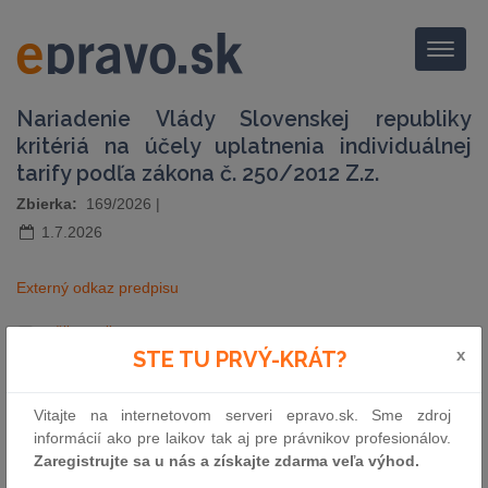
Menu
Nariadenie Vlády Slovenskej republiky
kritériá na účely uplatnenia individuálnej
tarify podľa zákona č. 250/2012 Z.z.
Zbierka:
169/2026
|
1.7.2026
Externý odkaz predpisu
pošli e-mailom
vytlač zákon
x
STE TU PRVÝ-KRÁT?
Vitajte na internetovom serveri epravo.sk. Sme zdroj
informácií ako pre laikov tak aj pre právnikov profesionálov.
Zaregistrujte sa u nás a získajte zdarma veľa výhod.