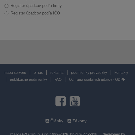
Register úpadcov podľa firmy
Register úpadcov podľa IČO
mapa serveru
o nás
reklama
podmienky prevádzky
kontakty
publikačné podmienky
FAQ
Ochrana osobných údajov - GDPR
Články
Zákony
© EPRAVO Group, s.r.o. 1999-2026, ISSN 2644-5328
developed by