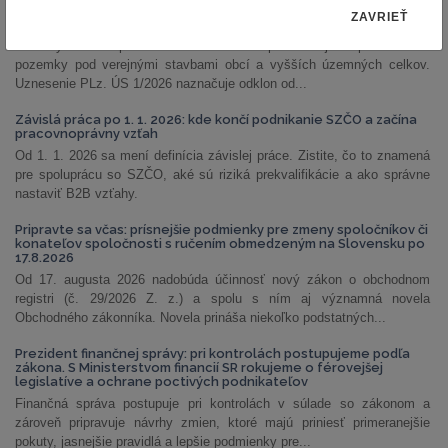
PLz. ÚS 1/2026: Ústavný súd otvoril priestor na prehodnotenie
ZAVRIEŤ
náhrad za pozemky pod stavbami obcí a VÚC
Ústavný súd SR po rokoch otvoril otázku primeranej kompenzácie za
pozemky pod verejnými stavbami obcí a vyšších územných celkov.
Uznesenie PLz. ÚS 1/2026 naznačuje odklon od...
Závislá práca po 1. 1. 2026: kde končí podnikanie SZČO a začína
pracovnoprávny vzťah
Od 1. 1. 2026 sa mení definícia závislej práce. Zistite, čo to znamená
pre spoluprácu so SZČO, aké sú riziká prekvalifikácie a ako správne
nastaviť B2B vzťahy.
Pripravte sa včas: prísnejšie podmienky pre zmeny spoločníkov či
konateľov spoločnosti s ručením obmedzeným na Slovensku po
17.8.2026
Od 17. augusta 2026 nadobúda účinnosť nový zákon o obchodnom
registri (č. 29/2026 Z. z.) a spolu s ním aj významná novela
Obchodného zákonníka. Novela prináša niekoľko podstatných...
Prezident finančnej správy: pri kontrolách postupujeme podľa
zákona. S Ministerstvom financií SR rokujeme o férovejšej
legislatíve a ochrane poctivých podnikateľov
Finančná správa postupuje pri kontrolách v súlade so zákonom a
zároveň pripravuje návrhy zmien, ktoré majú priniesť primeranejšie
pokuty, jasnejšie pravidlá a lepšie podmienky pre...