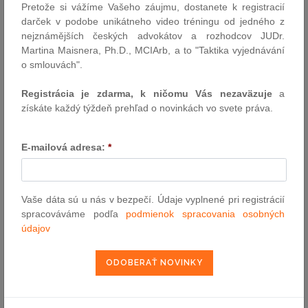
Pretože si vážíme Vašeho záujmu, dostanete k registracií
VYHĽADÁVANIE ASPI
darček v podobe unikátneho video tréningu od jedného z
nejznámějších českých advokátov a rozhodcov JUDr.
Číslo predpisu:
Martina Maisnera, Ph.D., MCIArb, a to "Taktika vyjednávání
o smlouvách".
Registrácia je zdarma, k ničomu Vás nezaväzuje
a
Názov:
získáte každý týždeň prehľad o novinkách vo svete práva.
E-mailová adresa:
*
Text:
Vaše dáta sú u nás v bezpečí. Údaje vyplnené pri registrácií
spracováváme podľa
podmienok spracovania osobných
údajov
NAJČÍTANEJŠIE ČLÁNKY