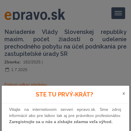
Menu
Nariadenie Vlády Slovenskej republiky
maxim. počet žiadostí o udelenie
prechodného pobytu na účel podnikania pre
zastupiteľské úrady SR
Zbierka:
182/2025
|
1.7.2025
Externí odkaz předpisu
x
STE TU PRVÝ-KRÁT?
pošli e-mailom
vytlač zákon
Vitajte na internetovom serveri epravo.sk. Sme zdroj
informácií ako pre laikov tak aj pre právnikov profesionálov.
Zaregistrujte sa u nás a získajte zdarma veľa výhod.