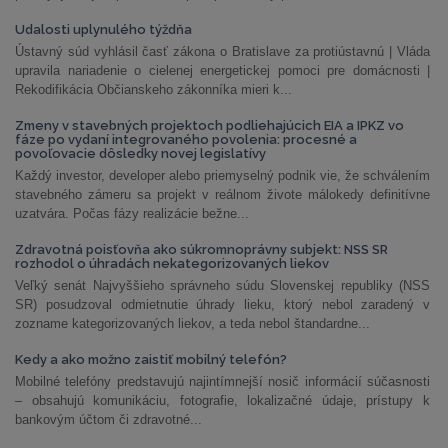
Udalosti uplynulého týždňa
Ústavný súd vyhlásil časť zákona o Bratislave za protiústavnú | Vláda
upravila nariadenie o cielenej energetickej pomoci pre domácnosti |
Rekodifikácia Občianskeho zákonníka mieri k...
Zmeny v stavebných projektoch podliehajúcich EIA a IPKZ vo
fáze po vydaní integrovaného povolenia: procesné a
povoľovacie dôsledky novej legislatívy
Každý investor, developer alebo priemyselný podnik vie, že schválením
stavebného zámeru sa projekt v reálnom živote málokedy definitívne
uzatvára. Počas fázy realizácie bežne...
Zdravotná poisťovňa ako súkromnoprávny subjekt: NSS SR
rozhodol o úhradách nekategorizovaných liekov
Veľký senát Najvyššieho správneho súdu Slovenskej republiky (NSS
SR) posudzoval odmietnutie úhrady lieku, ktorý nebol zaradený v
zozname kategorizovaných liekov, a teda nebol štandardne...
Kedy a ako možno zaistiť mobilný telefón?
Mobilné telefóny predstavujú najintímnejší nosič informácií súčasnosti
– obsahujú komunikáciu, fotografie, lokalizačné údaje, prístupy k
bankovým účtom či zdravotné...