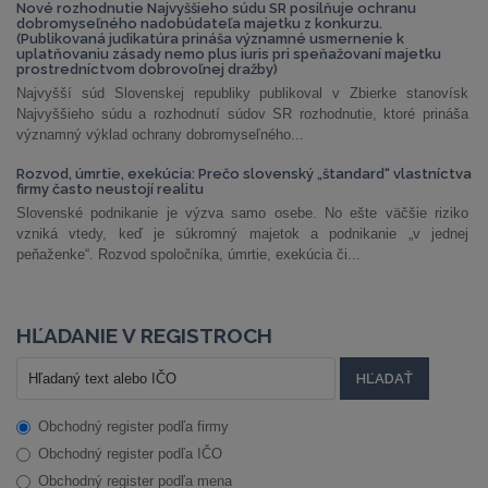
Nové rozhodnutie Najvyššieho súdu SR posilňuje ochranu
dobromyseľného nadobúdateľa majetku z konkurzu.
(Publikovaná judikatúra prináša významné usmernenie k
uplatňovaniu zásady nemo plus iuris pri speňažovaní majetku
prostredníctvom dobrovoľnej dražby)
Najvyšší súd Slovenskej republiky publikoval v Zbierke stanovísk
Najvyššieho súdu a rozhodnutí súdov SR rozhodnutie, ktoré prináša
významný výklad ochrany dobromyseľného...
Rozvod, úmrtie, exekúcia: Prečo slovenský „štandard“ vlastníctva
firmy často neustojí realitu
Slovenské podnikanie je výzva samo osebe. No ešte väčšie riziko
vzniká vtedy, keď je súkromný majetok a podnikanie „v jednej
peňaženke“. Rozvod spoločníka, úmrtie, exekúcia či...
HĽADANIE V REGISTROCH
Obchodný register podľa firmy
Obchodný register podľa IČO
Obchodný register podľa mena