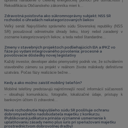
upravila nariadenie o cielenej energetickej pomoci pre domácnosti |
Rekodifikácia Občianskeho zákonníka mieri k...
Zdravotná poisťovňa ako súkromnoprávny subjekt: NSS SR
rozhodol o úhradách nekategorizovaných liekov
Veľký senát Najvyššieho správneho súdu Slovenskej republiky (NSS
SR) posudzoval odmietnutie úhrady lieku, ktorý nebol zaradený v
zozname kategorizovaných liekov, a teda nebol štandardne...
Zmeny v stavebných projektoch podliehajúcich EIA a IPKZ vo
fáze po vydaní integrovaného povolenia: procesné a
povoľovacie dôsledky novej legislatívy
Každý investor, developer alebo priemyselný podnik vie, že schválením
stavebného zámeru sa projekt v reálnom živote málokedy definitívne
uzatvára. Počas fázy realizácie bežne...
Kedy a ako možno zaistiť mobilný telefón?
Mobilné telefóny predstavujú najintímnejší nosič informácií súčasnosti
– obsahujú komunikáciu, fotografie, lokalizačné údaje, prístupy k
bankovým účtom či zdravotné...
Nové rozhodnutie Najvyššieho súdu SR posilňuje ochranu
dobromyseľného nadobúdateľa majetku z konkurzu.
(Publikovaná judikatúra prináša významné usmernenie k
uplatňovaniu zásady nemo plus iuris pri speňažovaní majetku
prostredníctvom dobrovoľnej dražby)