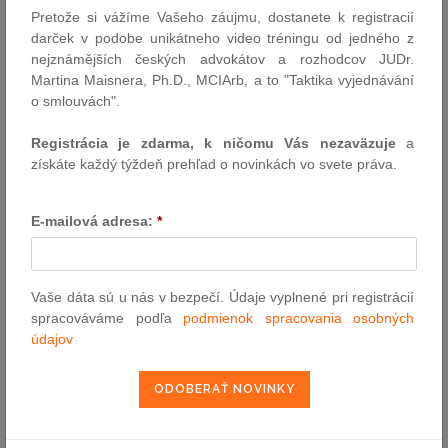
Pretože si vážíme Vašeho záujmu, dostanete k registracií
darček v podobe unikátneho video tréningu od jedného z
VYHĽADÁVANIE ASPI
nejznámějších českých advokátov a rozhodcov JUDr.
Martina Maisnera, Ph.D., MCIArb, a to "Taktika vyjednávání
o smlouvách".
Číslo predpisu:
Registrácia je zdarma, k ničomu Vás nezaväzuje
a
získáte každý týždeň prehľad o novinkách vo svete práva.
Názov:
E-mailová adresa:
*
Text:
Vaše dáta sú u nás v bezpečí. Údaje vyplnené pri registrácií
spracováváme podľa
podmienok spracovania osobných
údajov