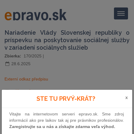
Menu
Nariadenie Vlády Slovenskej republiky o
príspevku na poskytovanie sociálnej služby
v zariadení sociálnych služieb
Zbierka:
170/2025
|
28.6.2025
Externí odkaz předpisu
pošli e-mailom
vytlač zákon
x
STE TU PRVÝ-KRÁT?
Vitajte na internetovom serveri epravo.sk. Sme zdroj
informácií ako pre laikov tak aj pre právnikov profesionálov.
Zaregistrujte sa u nás a získajte zdarma veľa výhod.