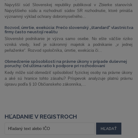
Najvyšší súd Slovenskej republiky publikoval v Zbierke stanovísk
Najvyššieho súdu a rozhodnutí súdov SR rozhodnutie, ktoré prináša
významný výklad ochrany dobromyseľného...
Rozvod, úmrtie, exekúcia: Prečo slovenský „štandard“ vlastníctva
firmy často neustojí realitu
Slovenské podnikanie je výzva samo osebe. No ešte väčšie riziko
vzniká vtedy, keď je súkromný majetok a podnikanie „v jednej
peňaženke“. Rozvod spoločníka, úmrtie, exekúcia či...
Obmedzenie spôsobilosti na právne úkony v prípade duševnej
poruchy: Od ultima ratio k podpore pri rozhodovaní
Kedy môže súd obmedziť spôsobilosť fyzickej osoby na právne úkony
a aké sú hranice tohto zásahu? Príspevok analyzuje platnú právnu
úpravu podľa § 10 Občianskeho zákonníka,...
HĽADANIE V REGISTROCH