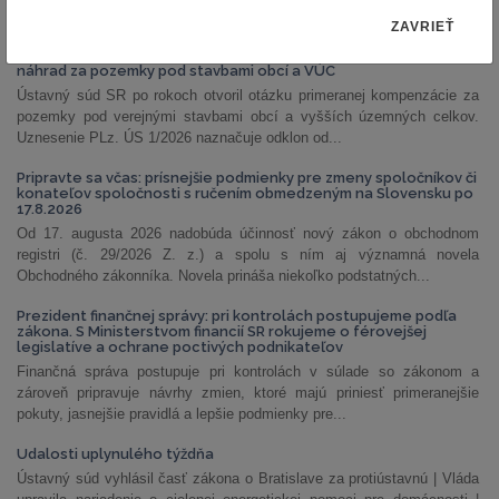
NAJČÍTANEJŠIE ČLÁNKY
ZAVRIEŤ
PLz. ÚS 1/2026: Ústavný súd otvoril priestor na prehodnotenie
náhrad za pozemky pod stavbami obcí a VÚC
Ústavný súd SR po rokoch otvoril otázku primeranej kompenzácie za
pozemky pod verejnými stavbami obcí a vyšších územných celkov.
Uznesenie PLz. ÚS 1/2026 naznačuje odklon od...
Pripravte sa včas: prísnejšie podmienky pre zmeny spoločníkov či
konateľov spoločnosti s ručením obmedzeným na Slovensku po
17.8.2026
Od 17. augusta 2026 nadobúda účinnosť nový zákon o obchodnom
registri (č. 29/2026 Z. z.) a spolu s ním aj významná novela
Obchodného zákonníka. Novela prináša niekoľko podstatných...
Prezident finančnej správy: pri kontrolách postupujeme podľa
zákona. S Ministerstvom financií SR rokujeme o férovejšej
legislatíve a ochrane poctivých podnikateľov
Finančná správa postupuje pri kontrolách v súlade so zákonom a
zároveň pripravuje návrhy zmien, ktoré majú priniesť primeranejšie
pokuty, jasnejšie pravidlá a lepšie podmienky pre...
Udalosti uplynulého týždňa
Ústavný súd vyhlásil časť zákona o Bratislave za protiústavnú | Vláda