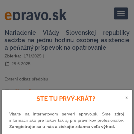
Menu
Nariadenie Vlády Slovenskej republiky
sadzba na jednu hodinu osobnej asistencie
a peňažný príspevok na opatrovanie
Zbierka:
171/2025
|
28.6.2025
Externí odkaz předpisu
pošli e-mailom
vytlač zákon
x
STE TU PRVÝ-KRÁT?
Vitajte na internetovom serveri epravo.sk. Sme zdroj
informácií ako pre laikov tak aj pre právnikov profesionálov.
Zaregistrujte sa u nás a získajte zdarma veľa výhod.