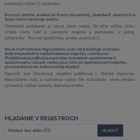
bankovým účtom či zdravotné...
Rozvod, úmrtie, exekúcia: Prečo slovenský „štandard“ vlastníctva
firmy často neustojí realitu
Slovenské podnikanie je výzva samo osebe. No ešte väčšie riziko
vzniká vtedy, keď je súkromný majetok a podnikanie „v jednej
peňaženke“. Rozvod spoločníka, úmrtie, exekúcia či...
Nové rozhodnutie Najvyššieho súdu SR posilňuje ochranu
dobromyseľného nadobúdateľa majetku z konkurzu.
(Publikovaná judikatúra prináša významné usmernenie k
uplatňovaniu zásady nemo plus iuris pri speňažovaní majetku
prostredníctvom dobrovoľnej dražby)
Najvyšší súd Slovenskej republiky publikoval v Zbierke stanovísk
Najvyššieho súdu a rozhodnutí súdov SR rozhodnutie, ktoré prináša
významný výklad ochrany dobromyseľného...
HĽADANIE V REGISTROCH