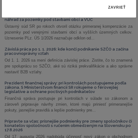
NAJČÍTANEJŠIE ČLÁNKY
ZAVRIEŤ
PLz. ÚS 1/2026: Ústavný súd otvoril priestor na prehodnotenie
náhrad za pozemky pod stavbami obcí a VÚC
Ústavný súd SR po rokoch otvoril otázku primeranej kompenzácie za
pozemky pod verejnými stavbami obcí a vyšších územných celkov.
Uznesenie PLz. ÚS 1/2026 naznačuje odklon od...
Závislá práca po 1. 1. 2026: kde končí podnikanie SZČO a začína
pracovnoprávny vzťah
Od 1. 1. 2026 sa mení definícia závislej práce. Zistite, čo to znamená
pre spoluprácu so SZČO, aké sú riziká prekvalifikácie a ako správne
nastaviť B2B vzťahy.
Prezident finančnej správy: pri kontrolách postupujeme podľa
zákona. S Ministerstvom financií SR rokujeme o férovejšej
legislatíve a ochrane poctivých podnikateľov
Finančná správa postupuje pri kontrolách v súlade so zákonom a
zároveň pripravuje návrhy zmien, ktoré majú priniesť primeranejšie
pokuty, jasnejšie pravidlá a lepšie podmienky pre...
Pripravte sa včas: prísnejšie podmienky pre zmeny spoločníkov či
konateľov spoločnosti s ručením obmedzeným na Slovensku po
17.8.2026
Od 17. augusta 2026 nadobúda účinnosť nový zákon o obchodnom