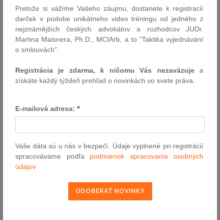
Pretože si vážíme Vašeho záujmu, dostanete k registracií
darček v podobe unikátneho video tréningu od jedného z
VYHĽADÁVANIE ASPI
nejznámějších českých advokátov a rozhodcov JUDr.
Martina Maisnera, Ph.D., MCIArb, a to "Taktika vyjednávání
o smlouvách".
Číslo predpisu:
Registrácia je zdarma, k ničomu Vás nezaväzuje
a
získáte každý týždeň prehľad o novinkách vo svete práva.
Názov:
E-mailová adresa:
*
Text:
Vaše dáta sú u nás v bezpečí. Údaje vyplnené pri registrácií
spracováváme podľa
podmienok spracovania osobných
údajov