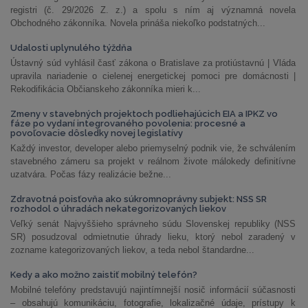
registri (č. 29/2026 Z. z.) a spolu s ním aj významná novela
Obchodného zákonníka. Novela prináša niekoľko podstatných...
Udalosti uplynulého týždňa
Ústavný súd vyhlásil časť zákona o Bratislave za protiústavnú | Vláda
upravila nariadenie o cielenej energetickej pomoci pre domácnosti |
Rekodifikácia Občianskeho zákonníka mieri k...
Zmeny v stavebných projektoch podliehajúcich EIA a IPKZ vo
fáze po vydaní integrovaného povolenia: procesné a
povoľovacie dôsledky novej legislatívy
Každý investor, developer alebo priemyselný podnik vie, že schválením
stavebného zámeru sa projekt v reálnom živote málokedy definitívne
uzatvára. Počas fázy realizácie bežne...
Zdravotná poisťovňa ako súkromnoprávny subjekt: NSS SR
rozhodol o úhradách nekategorizovaných liekov
Veľký senát Najvyššieho správneho súdu Slovenskej republiky (NSS
SR) posudzoval odmietnutie úhrady lieku, ktorý nebol zaradený v
zozname kategorizovaných liekov, a teda nebol štandardne...
Kedy a ako možno zaistiť mobilný telefón?
Mobilné telefóny predstavujú najintímnejší nosič informácií súčasnosti
– obsahujú komunikáciu, fotografie, lokalizačné údaje, prístupy k