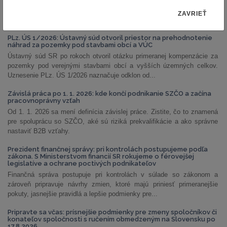
ZAVRIEŤ
NAJČÍTANEJŠIE ČLÁNKY
PLz. ÚS 1/2026: Ústavný súd otvoril priestor na prehodnotenie
náhrad za pozemky pod stavbami obcí a VÚC
Ústavný súd SR po rokoch otvoril otázku primeranej kompenzácie za
pozemky pod verejnými stavbami obcí a vyšších územných celkov.
Uznesenie PLz. ÚS 1/2026 naznačuje odklon od...
Závislá práca po 1. 1. 2026: kde končí podnikanie SZČO a začína
pracovnoprávny vzťah
Od 1. 1. 2026 sa mení definícia závislej práce. Zistite, čo to znamená
pre spoluprácu so SZČO, aké sú riziká prekvalifikácie a ako správne
nastaviť B2B vzťahy.
Prezident finančnej správy: pri kontrolách postupujeme podľa
zákona. S Ministerstvom financií SR rokujeme o férovejšej
legislatíve a ochrane poctivých podnikateľov
Finančná správa postupuje pri kontrolách v súlade so zákonom a
zároveň pripravuje návrhy zmien, ktoré majú priniesť primeranejšie
pokuty, jasnejšie pravidlá a lepšie podmienky pre...
Pripravte sa včas: prísnejšie podmienky pre zmeny spoločníkov či
konateľov spoločnosti s ručením obmedzeným na Slovensku po
17.8.2026