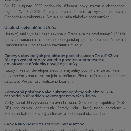
Od 17. augusta 2026 nadobúda účinnosť nový zákon o obchodnom
registri (č. 29/2026 Z. z.) a spolu s ním aj významná novela
Obchodného zákonníka. Novela prináša niekoľko podstatných...
Udalosti uplynulého týždňa
Ústavný súd vyhlásil časť zákona o Bratislave za protiústavnú | Vláda
upravila nariadenie o cielenej energetickej pomoci pre domácnosti |
Rekodifikácia Občianskeho zákonníka mieri k...
Zmeny v stavebných projektoch podliehajúcich EIA a IPKZ vo
fáze po vydaní integrovaného povolenia: procesné a
povoľovacie dôsledky novej legislatívy
Každý investor, developer alebo priemyselný podnik vie, že schválením
stavebného zámeru sa projekt v reálnom živote málokedy definitívne
uzatvára. Počas fázy realizácie bežne...
Zdravotná poisťovňa ako súkromnoprávny subjekt: NSS SR
rozhodol o úhradách nekategorizovaných liekov
Veľký senát Najvyššieho správneho súdu Slovenskej republiky (NSS
SR) posudzoval odmietnutie úhrady lieku, ktorý nebol zaradený v
zozname kategorizovaných liekov, a teda nebol štandardne...
Kedy a ako možno zaistiť mobilný telefón?
Mobilné telefóny predstavujú najintímnejší nosič informácií súčasnosti