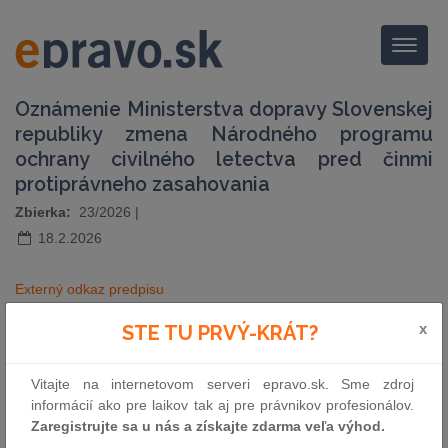
Menu
Oznámenie Ministerstva dopravy Slovenskej
republiky zmena Národného programu
ochrany civilného letectva pred činmi
protiprávneho zasahovania
Zbierka:
23/2026
|
18.2.2026
Externý odkaz predpisu
x
STE TU PRVÝ-KRÁT?
pošli e-mailom
vytlač zákon
Vitajte na internetovom serveri epravo.sk. Sme zdroj
informácií ako pre laikov tak aj pre právnikov profesionálov.
Zaregistrujte sa u nás a získajte zdarma veľa výhod.