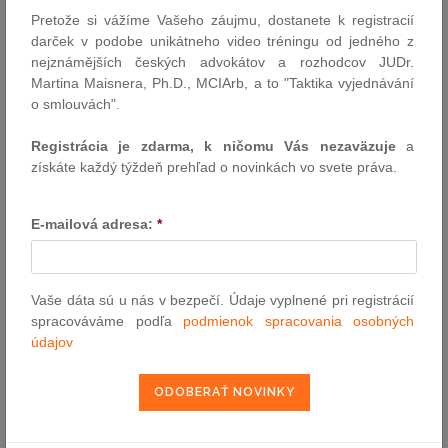
Pretože si vážíme Vašeho záujmu, dostanete k registracií
darček v podobe unikátneho video tréningu od jedného z
nejznámějších českých advokátov a rozhodcov JUDr.
VYHĽADÁVANIE ASPI
Martina Maisnera, Ph.D., MCIArb, a to "Taktika vyjednávání
o smlouvách".
Číslo predpisu:
Registrácia je zdarma, k ničomu Vás nezaväzuje
a
získáte každý týždeň prehľad o novinkách vo svete práva.
Názov:
E-mailová adresa:
*
Text:
Vaše dáta sú u nás v bezpečí. Údaje vyplnené pri registrácií
spracováváme podľa
podmienok spracovania osobných
údajov