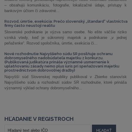
– obsahujú komunikáciu, fotografie, lokalizačné údaje, prístupy k
bankovým účtom či zdravotné...
Rozvod, úmrtie, exekúcia: Prečo slovenský „štandard“ vlastníctva
firmy často neustojí realitu
Slovenské podnikanie je výzva samo osebe. No ešte väčšie riziko
vzniká vtedy, keď je súkromný majetok a podnikanie „v jednej
peňaženke“. Rozvod spoločníka, úmrtie, exekúcia či...
Nové rozhodnutie Najvyššieho súdu SR posilňuje ochranu
dobromyseľného nadobúdateľa majetku z konkurzu.
(Publikovaná judikatúra prináša významné usmernenie k
uplatňovaniu zásady nemo plus iuris pri speňažovaní majetku
prostredníctvom dobrovoľnej dražby)
Najvyšší súd Slovenskej republiky publikoval v Zbierke stanovísk
Najvyššieho súdu a rozhodnutí súdov SR rozhodnutie, ktoré prináša
významný výklad ochrany dobromyseľného...
HĽADANIE V REGISTROCH