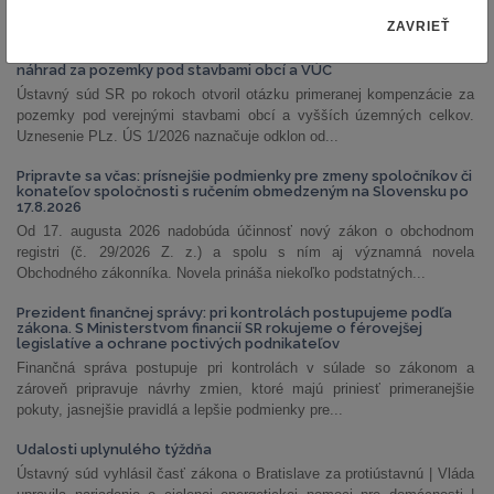
NAJČÍTANEJŠIE ČLÁNKY
ZAVRIEŤ
PLz. ÚS 1/2026: Ústavný súd otvoril priestor na prehodnotenie
náhrad za pozemky pod stavbami obcí a VÚC
Ústavný súd SR po rokoch otvoril otázku primeranej kompenzácie za
pozemky pod verejnými stavbami obcí a vyšších územných celkov.
Uznesenie PLz. ÚS 1/2026 naznačuje odklon od...
Pripravte sa včas: prísnejšie podmienky pre zmeny spoločníkov či
konateľov spoločnosti s ručením obmedzeným na Slovensku po
17.8.2026
Od 17. augusta 2026 nadobúda účinnosť nový zákon o obchodnom
registri (č. 29/2026 Z. z.) a spolu s ním aj významná novela
Obchodného zákonníka. Novela prináša niekoľko podstatných...
Prezident finančnej správy: pri kontrolách postupujeme podľa
zákona. S Ministerstvom financií SR rokujeme o férovejšej
legislatíve a ochrane poctivých podnikateľov
Finančná správa postupuje pri kontrolách v súlade so zákonom a
zároveň pripravuje návrhy zmien, ktoré majú priniesť primeranejšie
pokuty, jasnejšie pravidlá a lepšie podmienky pre...
Udalosti uplynulého týždňa
Ústavný súd vyhlásil časť zákona o Bratislave za protiústavnú | Vláda