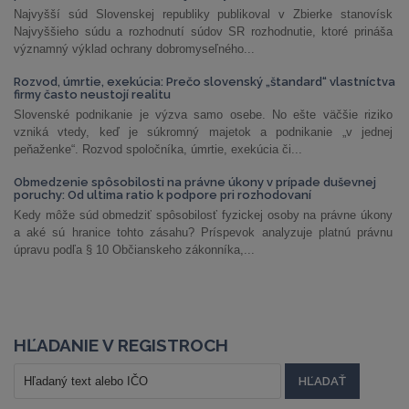
Najvyšší súd Slovenskej republiky publikoval v Zbierke stanovísk
Najvyššieho súdu a rozhodnutí súdov SR rozhodnutie, ktoré prináša
významný výklad ochrany dobromyseľného...
Rozvod, úmrtie, exekúcia: Prečo slovenský „štandard“ vlastníctva
firmy často neustojí realitu
Slovenské podnikanie je výzva samo osebe. No ešte väčšie riziko
vzniká vtedy, keď je súkromný majetok a podnikanie „v jednej
peňaženke“. Rozvod spoločníka, úmrtie, exekúcia či...
Obmedzenie spôsobilosti na právne úkony v prípade duševnej
poruchy: Od ultima ratio k podpore pri rozhodovaní
Kedy môže súd obmedziť spôsobilosť fyzickej osoby na právne úkony
a aké sú hranice tohto zásahu? Príspevok analyzuje platnú právnu
úpravu podľa § 10 Občianskeho zákonníka,...
HĽADANIE V REGISTROCH