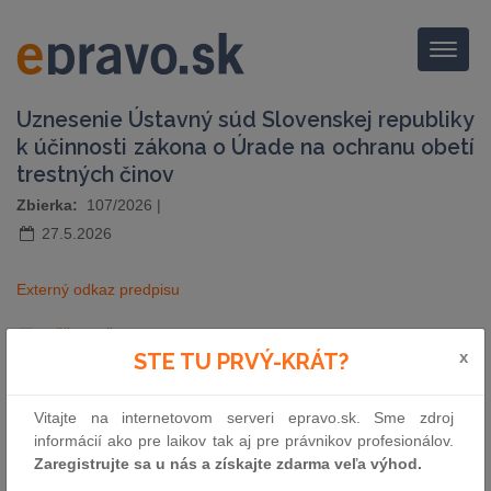
Menu
Uznesenie Ústavný súd Slovenskej republiky
k účinnosti zákona o Úrade na ochranu obetí
trestných činov
Zbierka:
107/2026
|
27.5.2026
Externý odkaz predpisu
pošli e-mailom
vytlač zákon
x
STE TU PRVÝ-KRÁT?
Vitajte na internetovom serveri epravo.sk. Sme zdroj
informácií ako pre laikov tak aj pre právnikov profesionálov.
Zaregistrujte sa u nás a získajte zdarma veľa výhod.