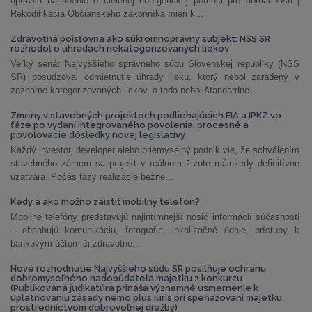
upravila nariadenie o cielenej energetickej pomoci pre domácnosti |
Rekodifikácia Občianskeho zákonníka mieri k...
Zdravotná poisťovňa ako súkromnoprávny subjekt: NSS SR
rozhodol o úhradách nekategorizovaných liekov
Veľký senát Najvyššieho správneho súdu Slovenskej republiky (NSS
SR) posudzoval odmietnutie úhrady lieku, ktorý nebol zaradený v
zozname kategorizovaných liekov, a teda nebol štandardne...
Zmeny v stavebných projektoch podliehajúcich EIA a IPKZ vo
fáze po vydaní integrovaného povolenia: procesné a
povoľovacie dôsledky novej legislatívy
Každý investor, developer alebo priemyselný podnik vie, že schválením
stavebného zámeru sa projekt v reálnom živote málokedy definitívne
uzatvára. Počas fázy realizácie bežne...
Kedy a ako možno zaistiť mobilný telefón?
Mobilné telefóny predstavujú najintímnejší nosič informácií súčasnosti
– obsahujú komunikáciu, fotografie, lokalizačné údaje, prístupy k
bankovým účtom či zdravotné...
Nové rozhodnutie Najvyššieho súdu SR posilňuje ochranu
dobromyseľného nadobúdateľa majetku z konkurzu.
(Publikovaná judikatúra prináša významné usmernenie k
uplatňovaniu zásady nemo plus iuris pri speňažovaní majetku
prostredníctvom dobrovoľnej dražby)