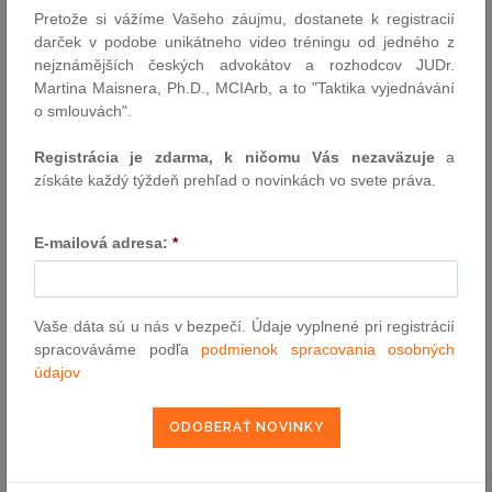
Pretože si vážíme Vašeho záujmu, dostanete k registracií
darček v podobe unikátneho video tréningu od jedného z
VYHĽADÁVANIE ASPI
nejznámějších českých advokátov a rozhodcov JUDr.
Martina Maisnera, Ph.D., MCIArb, a to "Taktika vyjednávání
o smlouvách".
Číslo predpisu:
Registrácia je zdarma, k ničomu Vás nezaväzuje
a
získáte každý týždeň prehľad o novinkách vo svete práva.
Názov:
E-mailová adresa:
*
Text:
Vaše dáta sú u nás v bezpečí. Údaje vyplnené pri registrácií
spracováváme podľa
podmienok spracovania osobných
údajov