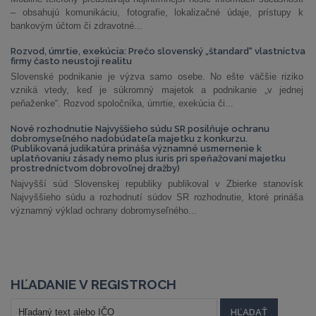
– obsahujú komunikáciu, fotografie, lokalizačné údaje, prístupy k
bankovým účtom či zdravotné...
Rozvod, úmrtie, exekúcia: Prečo slovenský „štandard“ vlastníctva
firmy často neustojí realitu
Slovenské podnikanie je výzva samo osebe. No ešte väčšie riziko
vzniká vtedy, keď je súkromný majetok a podnikanie „v jednej
peňaženke“. Rozvod spoločníka, úmrtie, exekúcia či...
Nové rozhodnutie Najvyššieho súdu SR posilňuje ochranu
dobromyseľného nadobúdateľa majetku z konkurzu.
(Publikovaná judikatúra prináša významné usmernenie k
uplatňovaniu zásady nemo plus iuris pri speňažovaní majetku
prostredníctvom dobrovoľnej dražby)
Najvyšší súd Slovenskej republiky publikoval v Zbierke stanovísk
Najvyššieho súdu a rozhodnutí súdov SR rozhodnutie, ktoré prináša
významný výklad ochrany dobromyseľného...
HĽADANIE V REGISTROCH