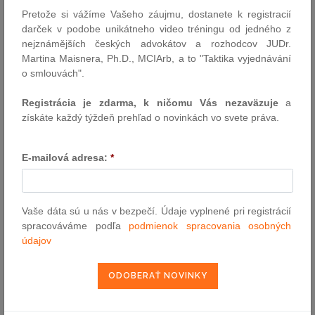
Pretože si vážíme Vašeho záujmu, dostanete k registracií
darček v podobe unikátneho video tréningu od jedného z
nejznámějších českých advokátov a rozhodcov JUDr.
VYHĽADÁVANIE ASPI
Martina Maisnera, Ph.D., MCIArb, a to "Taktika vyjednávání
o smlouvách".
Číslo predpisu:
Registrácia je zdarma, k ničomu Vás nezaväzuje
a
získáte každý týždeň prehľad o novinkách vo svete práva.
Názov:
E-mailová adresa:
*
Text:
Vaše dáta sú u nás v bezpečí. Údaje vyplnené pri registrácií
spracováváme podľa
podmienok spracovania osobných
údajov