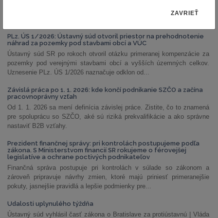
ZAVRIEŤ
NAJČÍTANEJŠIE ČLÁNKY
PLz. ÚS 1/2026: Ústavný súd otvoril priestor na prehodnotenie
náhrad za pozemky pod stavbami obcí a VÚC
Ústavný súd SR po rokoch otvoril otázku primeranej kompenzácie za
pozemky pod verejnými stavbami obcí a vyšších územných celkov.
Uznesenie PLz. ÚS 1/2026 naznačuje odklon od...
Závislá práca po 1. 1. 2026: kde končí podnikanie SZČO a začína
pracovnoprávny vzťah
Od 1. 1. 2026 sa mení definícia závislej práce. Zistite, čo to znamená
pre spoluprácu so SZČO, aké sú riziká prekvalifikácie a ako správne
nastaviť B2B vzťahy.
Prezident finančnej správy: pri kontrolách postupujeme podľa
zákona. S Ministerstvom financií SR rokujeme o férovejšej
legislatíve a ochrane poctivých podnikateľov
Finančná správa postupuje pri kontrolách v súlade so zákonom a
zároveň pripravuje návrhy zmien, ktoré majú priniesť primeranejšie
pokuty, jasnejšie pravidlá a lepšie podmienky pre...
Udalosti uplynulého týždňa
Ústavný súd vyhlásil časť zákona o Bratislave za protiústavnú | Vláda