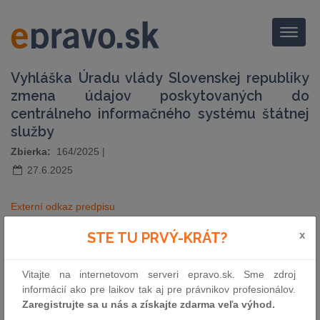
Menu
Vyhláška Úradu vlády Slovenskej republiky
zmena údajov poskytovaných do
centrálneho informačného systému štátnej
služby
Zbierka:
164/2025
|
27.6.2025
Externí odkaz predpisu
x
STE TU PRVÝ-KRÁT?
pošli e-mailom
vytlač zákon
Vitajte na internetovom serveri epravo.sk. Sme zdroj
informácií ako pre laikov tak aj pre právnikov profesionálov.
Zaregistrujte sa u nás a získajte zdarma veľa výhod.