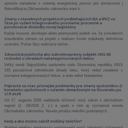
upravila nariadenie o cielenej energetickej pomoci pre domácnosti |
Rekodifikácia Občianskeho zákonníka mieri k...
Zmeny v stavebných projektoch podliehajúcich EIA a IPKZ vo
fáze po vydaní integrovaného povolenia: procesné a
povoľovacie dôsledky novej legislatívy
Každý investor, developer alebo priemyselný podnik vie, že schválením
stavebného zámeru sa projekt v reálnom živote málokedy definitívne
uzatvára. Počas fázy realizácie bežne...
Zdravotná poisťovňa ako súkromnoprávny subjekt: NSS SR
rozhodol o úhradách nekategorizovaných liekov
Veľký senát Najvyššieho správneho súdu Slovenskej republiky (NSS
SR) posudzoval odmietnutie úhrady lieku, ktorý nebol zaradený v
zozname kategorizovaných liekov, a teda nebol štandardne...
Pripravte sa včas: prísnejšie podmienky pre zmeny spoločníkov či
konateľov spoločnosti s ručením obmedzeným na Slovensku po
17.8.2026
Od 17. augusta 2026 nadobúda účinnosť nový zákon o obchodnom
registri (č. 29/2026 Z. z.) a spolu s ním aj významná novela
Obchodného zákonníka. Novela prináša niekoľko podstatných...
Kedy a ako možno zaistiť mobilný telefón?
Mobilné telefóny predstavujú najintímnejší nosič informácií súčasnosti