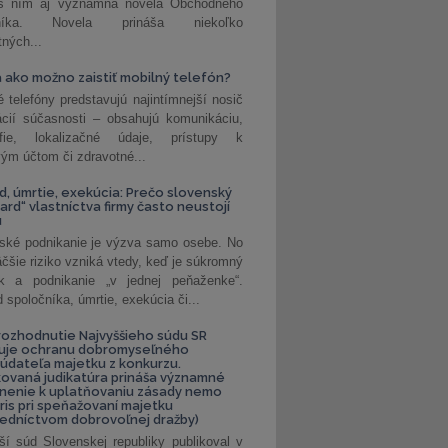
 s ním aj významná novela Obchodného
nníka. Novela prináša niekoľko
tných...
 ako možno zaistiť mobilný telefón?
é telefóny predstavujú najintímnejší nosič
ácií súčasnosti – obsahujú komunikáciu,
rafie, lokalizačné údaje, prístupy k
ým účtom či zdravotné...
, úmrtie, exekúcia: Prečo slovenský
ard“ vlastníctva firmy často neustojí
u
ské podnikanie je výzva samo osebe. No
äčšie riziko vzniká vtedy, keď je súkromný
k a podnikanie „v jednej peňaženke“.
spoločníka, úmrtie, exekúcia či...
ozhodnutie Najvyššieho súdu SR
ňuje ochranu dobromyseľného
údateľa majetku z konkurzu.
kovaná judikatúra prináša významné
nenie k uplatňovaniu zásady nemo
uris pri speňažovaní majetku
edníctvom dobrovoľnej dražby)
ší súd Slovenskej republiky publikoval v