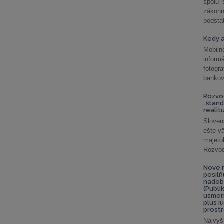
spolu
záko
podsta
Kedy a
Mobiln
inform
fotog
bankov
Rozvod
„štand
realit
Sloven
ešte v
majeto
Rozvod 
Nové r
posil
nadob
(Publi
usmer
plus i
prostr
Najvyš