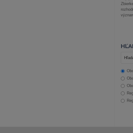
Zbier
rozhod
význam
HĽA
Obc
Obc
Obc
Reg
Reg