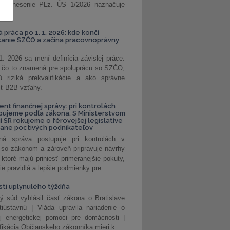
. Uznesenie PLz. ÚS 1/2026 naznačuje
od...
á práca po 1. 1. 2026: kde končí
kanie SZČO a začína pracovnoprávny
1. 2026 sa mení definícia závislej práce.
e, čo to znamená pre spoluprácu so SZČO,
 riziká prekvalifikácie a ako správne
iť B2B vzťahy.
ent finančnej správy: pri kontrolách
pujeme podľa zákona. S Ministerstvom
ií SR rokujeme o férovejšej legislatíve
rane poctivých podnikateľov
ná správa postupuje pri kontrolách v
 so zákonom a zároveň pripravuje návrhy
 ktoré majú priniesť primeranejšie pokuty,
ie pravidlá a lepšie podmienky pre...
ti uplynulého týždňa
ý súd vyhlásil časť zákona o Bratislave
tiústavnú | Vláda upravila nariadenie o
ej energetickej pomoci pre domácnosti |
fikácia Občianskeho zákonníka mieri k...