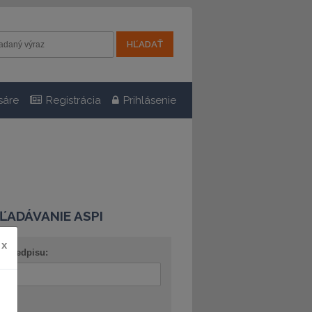
sáre
Registrácia
Prihlásenie
ĽADÁVANIE ASPI
x
o predpisu:
ov: