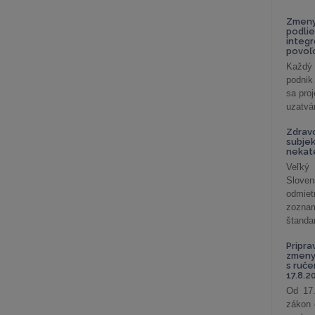
Zmeny
podlie
integ
povoľo
Každý 
podnik
sa pro
uzatvár
Zdrav
subjek
nekat
Veľký
Slove
odmiet
zoznam
štandar
Pripra
zmeny 
s ruč
17.8.2
Od 17.
zákon 