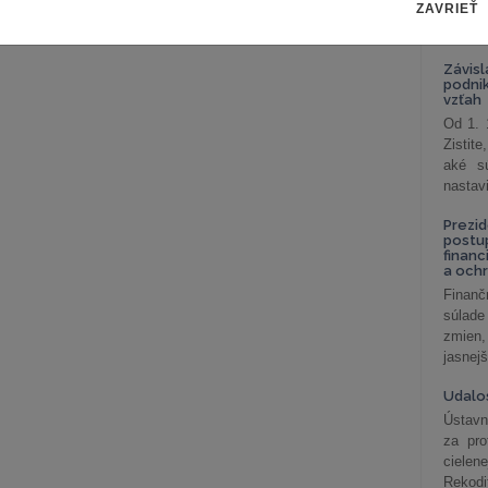
ZAVRIEŤ
celkov
odklon 
Závisl
podni
vzťah
Od 1. 
Zistit
aké sú
nastav
Prezid
postu
financ
a och
Finanč
súlade
zmien,
jasnejš
Udalos
Ústavn
za pro
cielen
Rekodi