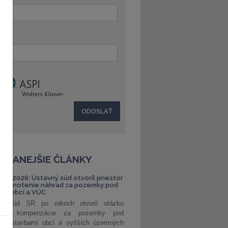
:
ČÍTANEJŠIE ČLÁNKY
S 1/2026: Ústavný súd otvoril priestor
ehodnotenie náhrad za pozemky pod
ami obcí a VÚC
ný súd SR po rokoch otvoril otázku
ranej kompenzácie za pozemky pod
ými stavbami obcí a vyšších územných