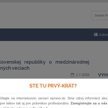
Adre
ovenskej republiky o medzinárodnej
stných veciach
VYH
1.7.2026
STE TU PRVÝ-KRÁT?
Čísl
Vitajte na internetovom serveri epravo.sk. Sme zdroj informácií ako
pre laikov tak aj pre právnikov profesionálov.
Zaregistrujte sa u nás
Náz