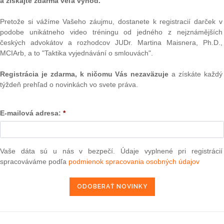
a získajte zdarma veľa výhod.
Pretože si vážíme Vašeho záujmu, dostanete k registracií darček v
podobe unikátneho video tréningu od jedného z nejznámějších
Text
českých advokátov a rozhodcov JUDr. Martina Maisnera, Ph.D.,
MCIArb, a to "Taktika vyjednávání o smlouvách".
Registrácia je zdarma, k ničomu Vás nezaväzuje
a získáte každý
týždeň prehľad o novinkách vo svete práva.
E-mailová adresa:
*
Vaše dáta sú u nás v bezpečí. Údaje vyplnené pri registrácií
NAJ
spracováváme podľa
podmienok spracovania osobných údajov
PLz. Ú
na pr
stavb
Ústav
prime
verejn