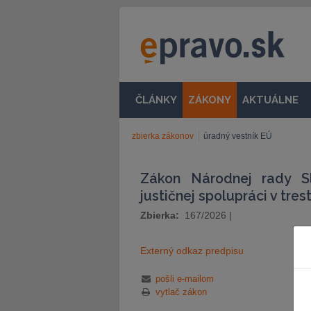
ČLÁNKY
ZÁKONY
AKTUÁLNE
zbierka zákonov
úradný vestník EÚ
Zákon Národnej rady Sl
justičnej spolupráci v tre
Zbierka:
167/2026
|
Externý odkaz predpisu
pošli e-mailom
vytlač zákon