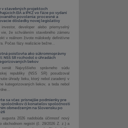
 v stavebných projektoch
hajúcich EIA a IPKZ vo fáze po vydaní
rovaného povolenia: procesné a
vacie dôsledky novej legislatívy
investor, developer alebo priemyselný
 vie, že schválením stavebného zámeru
jekt v reálnom živote málokedy definitívne
a. Počas fázy realizácie bežne...
otná poisťovňa ako súkromnoprávny
t: NSS SR rozhodol o úhradách
egorizovaných liekov
 senát Najvyššieho správneho súdu
nskej republiky (NSS SR) posudzoval
nutie úhrady lieku, ktorý nebol zaradený v
e kategorizovaných liekov, a teda nebol
dne...
vte sa včas: prísnejšie podmienky pre
spoločníkov či konateľov spoločnosti
ením obmedzeným na Slovensku po
026
 augusta 2026 nadobúda účinnosť nový
o obchodnom registri (č. 29/2026 Z. z.) a