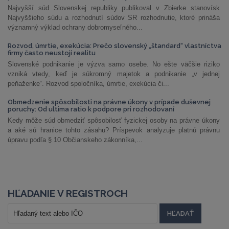
Najvyšší súd Slovenskej republiky publikoval v Zbierke stanovísk
Najvyššieho súdu a rozhodnutí súdov SR rozhodnutie, ktoré prináša
významný výklad ochrany dobromyseľného...
Rozvod, úmrtie, exekúcia: Prečo slovenský „štandard“ vlastníctva
firmy často neustojí realitu
Slovenské podnikanie je výzva samo osebe. No ešte väčšie riziko
vzniká vtedy, keď je súkromný majetok a podnikanie „v jednej
peňaženke“. Rozvod spoločníka, úmrtie, exekúcia či...
Obmedzenie spôsobilosti na právne úkony v prípade duševnej
poruchy: Od ultima ratio k podpore pri rozhodovaní
Kedy môže súd obmedziť spôsobilosť fyzickej osoby na právne úkony
a aké sú hranice tohto zásahu? Príspevok analyzuje platnú právnu
úpravu podľa § 10 Občianskeho zákonníka,...
HĽADANIE V REGISTROCH