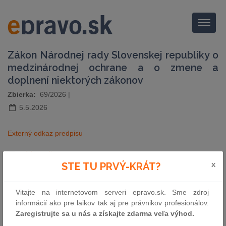
Menu
Zákon Národnej rady Slovenskej republiky o
medzinárodnej ochrane a o zmene a
doplnení niektorých zákonov
Zbierka:
69/2026
|
5.5.2026
Externý odkaz predpisu
pošli e-mailom
vytlač zákon
x
STE TU PRVÝ-KRÁT?
Vitajte na internetovom serveri epravo.sk. Sme zdroj
informácií ako pre laikov tak aj pre právnikov profesionálov.
Zaregistrujte sa u nás a získajte zdarma veľa výhod.