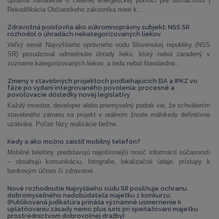
upravila nariadenie o cielenej energetickej pomoci pre domácnosti |
Rekodifikácia Občianskeho zákonníka mieri k...
Zdravotná poisťovňa ako súkromnoprávny subjekt: NSS SR
rozhodol o úhradách nekategorizovaných liekov
Veľký senát Najvyššieho správneho súdu Slovenskej republiky (NSS
SR) posudzoval odmietnutie úhrady lieku, ktorý nebol zaradený v
zozname kategorizovaných liekov, a teda nebol štandardne...
Zmeny v stavebných projektoch podliehajúcich EIA a IPKZ vo
fáze po vydaní integrovaného povolenia: procesné a
povoľovacie dôsledky novej legislatívy
Každý investor, developer alebo priemyselný podnik vie, že schválením
stavebného zámeru sa projekt v reálnom živote málokedy definitívne
uzatvára. Počas fázy realizácie bežne...
Kedy a ako možno zaistiť mobilný telefón?
Mobilné telefóny predstavujú najintímnejší nosič informácií súčasnosti
– obsahujú komunikáciu, fotografie, lokalizačné údaje, prístupy k
bankovým účtom či zdravotné...
Nové rozhodnutie Najvyššieho súdu SR posilňuje ochranu
dobromyseľného nadobúdateľa majetku z konkurzu.
(Publikovaná judikatúra prináša významné usmernenie k
uplatňovaniu zásady nemo plus iuris pri speňažovaní majetku
prostredníctvom dobrovoľnej dražby)