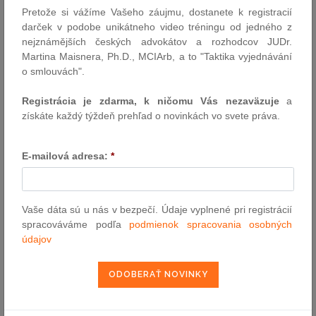
Pretože si vážíme Vašeho záujmu, dostanete k registracií
darček v podobe unikátneho video tréningu od jedného z
VYHĽADÁVANIE ASPI
nejznámějších českých advokátov a rozhodcov JUDr.
Martina Maisnera, Ph.D., MCIArb, a to "Taktika vyjednávání
o smlouvách".
Číslo predpisu:
Registrácia je zdarma, k ničomu Vás nezaväzuje
a
získáte každý týždeň prehľad o novinkách vo svete práva.
Názov:
E-mailová adresa:
*
Text:
Vaše dáta sú u nás v bezpečí. Údaje vyplnené pri registrácií
spracováváme podľa
podmienok spracovania osobných
údajov