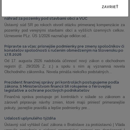
NAJČÍTANEJŠIE ČLÁNKY
ZAVRIEŤ
PLz. ÚS 1/2026: Ústavný súd otvoril priestor na prehodnotenie
náhrad za pozemky pod stavbami obcí a VÚC
Ústavný súd SR po rokoch otvoril otázku primeranej kompenzácie za
pozemky pod verejnými stavbami obcí a vyšších územných celkov.
Uznesenie PLz. ÚS 1/2026 naznačuje odklon od...
Pripravte sa včas: prísnejšie podmienky pre zmeny spoločníkov či
konateľov spoločnosti s ručením obmedzeným na Slovensku po
17.8.2026
Od 17. augusta 2026 nadobúda účinnosť nový zákon o obchodnom
registri (č. 29/2026 Z. z.) a spolu s ním aj významná novela
Obchodného zákonníka. Novela prináša niekoľko podstatných...
Prezident finančnej správy: pri kontrolách postupujeme podľa
zákona. S Ministerstvom financií SR rokujeme o férovejšej
legislatíve a ochrane poctivých podnikateľov
Finančná správa postupuje pri kontrolách v súlade so zákonom a
zároveň pripravuje návrhy zmien, ktoré majú priniesť primeranejšie
pokuty, jasnejšie pravidlá a lepšie podmienky pre...
Udalosti uplynulého týždňa
Ústavný súd vyhlásil časť zákona o Bratislave za protiústavnú | Vláda