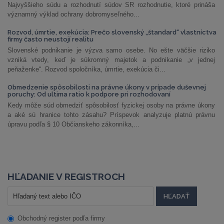
Najvyššieho súdu a rozhodnutí súdov SR rozhodnutie, ktoré prináša
významný výklad ochrany dobromyseľného...
Rozvod, úmrtie, exekúcia: Prečo slovenský „štandard“ vlastníctva
firmy často neustojí realitu
Slovenské podnikanie je výzva samo osebe. No ešte väčšie riziko
vzniká vtedy, keď je súkromný majetok a podnikanie „v jednej
peňaženke“. Rozvod spoločníka, úmrtie, exekúcia či...
Obmedzenie spôsobilosti na právne úkony v prípade duševnej
poruchy: Od ultima ratio k podpore pri rozhodovaní
Kedy môže súd obmedziť spôsobilosť fyzickej osoby na právne úkony
a aké sú hranice tohto zásahu? Príspevok analyzuje platnú právnu
úpravu podľa § 10 Občianskeho zákonníka,...
HĽADANIE V REGISTROCH
Obchodný register podľa firmy