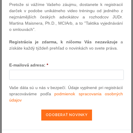
Pretože si vážíme Vašeho záujmu, dostanete k registracií
VYHĽADÁVANIE ASPI
darček v podobe unikátneho video tréningu od jedného z
nejznámějších českých advokátov a rozhodcov JUDr.
Martina Maisnera, Ph.D., MCIArb, a to "Taktika vyjednávání
Číslo predpisu:
o smlouvách".
Registrácia je zdarma, k ničomu Vás nezaväzuje
a
získáte každý týždeň prehľad o novinkách vo svete práva.
Názov:
E-mailová adresa:
*
Text:
Vaše dáta sú u nás v bezpečí. Údaje vyplnené pri registrácií
spracováváme podľa
podmienok spracovania osobných
údajov
NAJČÍTANEJŠIE ČLÁNKY