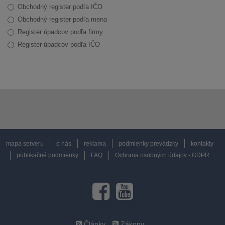
Obchodný register podľa IČO
Obchodný register podľa mena
Register úpadcov podľa firmy
Register úpadcov podľa IČO
mapa serveru
o nás
reklama
podmienky prevádzky
kontakty
publikačné podmienky
FAQ
Ochrana osobných údajov - GDPR
Články
Zákony