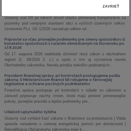
ZAVRIEŤ
PLz. ÚS 1/2026: Ústavný súd otvoril priestor na prehodnotenie
náhrad za pozemky pod stavbami obcí a VÚC
Ústavný súd SR po rokoch otvoril otázku primeranej kompenzácie za
pozemky pod verejnými stavbami obcí a vyšších územných celkov.
Uznesenie PLz. ÚS 1/2026 naznačuje odklon od...
Pripravte sa včas: prísnejšie podmienky pre zmeny spoločníkov či
konateľov spoločnosti s ručením obmedzeným na Slovensku po
17.8.2026
Od 17. augusta 2026 nadobúda účinnosť nový zákon o obchodnom
registri (č. 29/2026 Z. z.) a spolu s ním aj významná novela
Obchodného zákonníka. Novela prináša niekoľko podstatných...
Prezident finančnej správy: pri kontrolách postupujeme podľa
zákona. S Ministerstvom financií SR rokujeme o férovejšej
legislatíve a ochrane poctivých podnikateľov
Finančná správa postupuje pri kontrolách v súlade so zákonom a
zároveň pripravuje návrhy zmien, ktoré majú priniesť primeranejšie
pokuty, jasnejšie pravidlá a lepšie podmienky pre...
Udalosti uplynulého týždňa
Ústavný súd vyhlásil časť zákona o Bratislave za protiústavnú | Vláda
upravila nariadenie o cielenej energetickej pomoci pre domácnosti |
Rekodifikácia Občianskeho zákonníka mieri k...