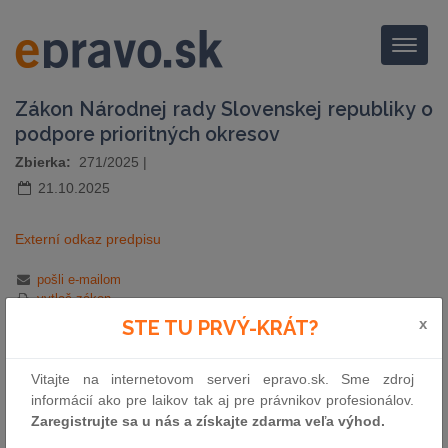
Menu
Zákon Národnej rady Slovenskej republiky o
podpore prioritných okresov
Zbierka:
271/2025
|
21.10.2025
Externí odkaz predpisu
pošli e-mailom
vytlač zákon
x
STE TU PRVÝ-KRÁT?
Vitajte na internetovom serveri epravo.sk. Sme zdroj
informácií ako pre laikov tak aj pre právnikov profesionálov.
Zaregistrujte sa u nás a získajte zdarma veľa výhod.