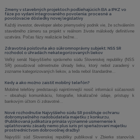
Zmeny v stavebných projektoch podliehajúcich EIA a IPKZ vo
fáze po vydaní integrovaného povolenia: procesné a
povoľovacie dôsledky novej legislatívy
Každý investor, developer alebo priemyselný podnik vie, že schválením
stavebného zámeru sa projekt v reálnom živote málokedy definitívne
uzatvára. Počas fázy realizácie bežne...
Zdravotná poisťovňa ako súkromnoprávny subjekt: NSS SR
rozhodol o úhradách nekategorizovaných liekov
Veľký senát Najvyššieho správneho súdu Slovenskej republiky (NSS
SR) posudzoval odmietnutie úhrady lieku, ktorý nebol zaradený v
zozname kategorizovaných liekov, a teda nebol štandardne...
Kedy a ako možno zaistiť mobilný telefón?
Mobilné telefóny predstavujú najintímnejší nosič informácií súčasnosti
– obsahujú komunikáciu, fotografie, lokalizačné údaje, prístupy k
bankovým účtom či zdravotné...
Nové rozhodnutie Najvyššieho súdu SR posilňuje ochranu
dobromyseľného nadobúdateľa majetku z konkurzu.
(Publikovaná judikatúra prináša významné usmernenie k
uplatňovaniu zásady nemo plus iuris pri speňažovaní majetku
prostredníctvom dobrovoľnej dražby)
Najvyšší súd Slovenskej republiky publikoval v Zbierke stanovísk