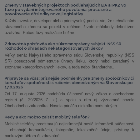
Zmeny v stavebných projektoch podliehajúcich EIA a IPKZ vo
fáze po vydaní integrovaného povolenia: procesné a
povoľovacie dôsledky novej legislatívy
Každý investor, developer alebo priemyselný podnik vie, že schválením
stavebného zámeru sa projekt v reálnom živote málokedy definitívne
uzatvára. Počas fázy realizácie bežne...
Zdravotná poisťovňa ako súkromnoprávny subjekt: NSS SR
rozhodol o úhradách nekategorizovaných liekov
Veľký senát Najvyššieho správneho súdu Slovenskej republiky (NSS
SR) posudzoval odmietnutie úhrady lieku, ktorý nebol zaradený v
zozname kategorizovaných liekov, a teda nebol štandardne...
Pripravte sa včas: prísnejšie podmienky pre zmeny spoločníkov či
konateľov spoločnosti s ručením obmedzeným na Slovensku po
17.8.2026
Od 17. augusta 2026 nadobúda účinnosť nový zákon o obchodnom
registri (č. 29/2026 Z. z.) a spolu s ním aj významná novela
Obchodného zákonníka. Novela prináša niekoľko podstatných...
Kedy a ako možno zaistiť mobilný telefón?
Mobilné telefóny predstavujú najintímnejší nosič informácií súčasnosti
– obsahujú komunikáciu, fotografie, lokalizačné údaje, prístupy k
bankovým účtom či zdravotné...