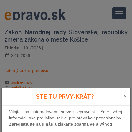
Menu
Zákon Národnej rady Slovenskej republiky
zmena zákona o meste Košice
Zbierka:
101/2026
|
22.5.2026
Externý odkaz predpisu
pošli e-mailom
vytlač zákon
x
STE TU PRVÝ-KRÁT?
Vitajte na internetovom serveri epravo.sk. Sme zdroj
informácií ako pre laikov tak aj pre právnikov profesionálov.
Zaregistrujte sa u nás a získajte zdarma veľa výhod.