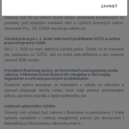
ZAVRIEŤ
PLz. ÚS 1/2026: Ústavný súd otvoril priestor na prehodnotenie
náhrad za pozemky pod stavbami obcí a VÚC
Ústavný súd SR po rokoch otvoril otázku primeranej kompenzácie za
pozemky pod verejnými stavbami obcí a vyšších územných celkov.
Uznesenie PLz. ÚS 1/2026 naznačuje odklon od...
Závislá práca po 1. 1. 2026: kde končí podnikanie SZČO a začína
pracovnoprávny vzťah
Od 1. 1. 2026 sa mení definícia závislej práce. Zistite, čo to znamená
pre spoluprácu so SZČO, aké sú riziká prekvalifikácie a ako správne
nastaviť B2B vzťahy.
Prezident finančnej správy: pri kontrolách postupujeme podľa
zákona. S Ministerstvom financií SR rokujeme o férovejšej
legislatíve a ochrane poctivých podnikateľov
Finančná správa postupuje pri kontrolách v súlade so zákonom a
zároveň pripravuje návrhy zmien, ktoré majú priniesť primeranejšie
pokuty, jasnejšie pravidlá a lepšie podmienky pre...
Udalosti uplynulého týždňa
Ústavný súd vyhlásil časť zákona o Bratislave za protiústavnú | Vláda
upravila nariadenie o cielenej energetickej pomoci pre domácnosti |
Rekodifikácia Občianskeho zákonníka mieri k...