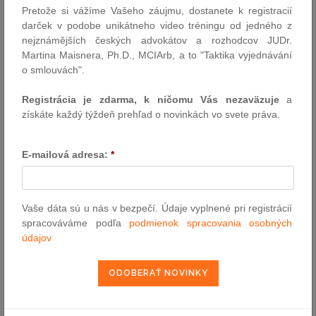
Pretože si vážíme Vašeho záujmu, dostanete k registracií
VYHĽADÁVANIE ASPI
darček v podobe unikátneho video tréningu od jedného z
nejznámějších českých advokátov a rozhodcov JUDr.
Martina Maisnera, Ph.D., MCIArb, a to "Taktika vyjednávání
Číslo predpisu:
o smlouvách".
Registrácia je zdarma, k ničomu Vás nezaväzuje
a
získáte každý týždeň prehľad o novinkách vo svete práva.
Názov:
E-mailová adresa:
*
Text:
Vaše dáta sú u nás v bezpečí. Údaje vyplnené pri registrácií
spracováváme podľa
podmienok spracovania osobných
údajov
NAJČÍTANEJŠIE ČLÁNKY