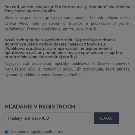
Rozvod, úmrtie, exekúcia: Prečo slovenský „štandard“ vlastníctva
firmy často neustojí realitu
Slovenské podnikanie je výzva samo osebe. No ešte väčšie riziko
vzniká vtedy, keď je súkromný majetok a podnikanie „v jednej
peňaženke“. Rozvod spoločníka, úmrtie, exekúcia či...
Nové rozhodnutie Najvyššieho súdu SR posilňuje ochranu
dobromyseľného nadobúdateľa majetku z konkurzu.
(Publikovaná judikatúra prináša významné usmernenie k
uplatňovaniu zásady nemo plus iuris pri speňažovaní majetku
prostredníctvom dobrovoľnej dražby)
Najvyšší súd Slovenskej republiky publikoval v Zbierke stanovísk
Najvyššieho súdu a rozhodnutí súdov SR rozhodnutie, ktoré prináša
významný výklad ochrany dobromyseľného...
HĽADANIE V REGISTROCH
Obchodný register podľa firmy