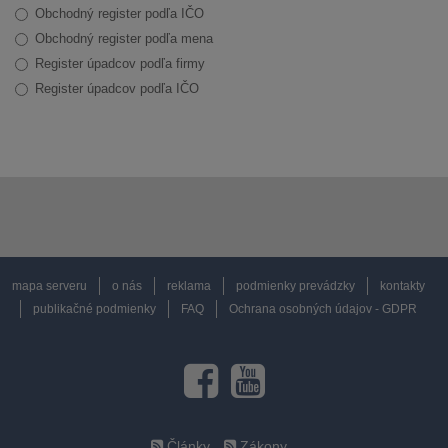
Obchodný register podľa IČO
Obchodný register podľa mena
Register úpadcov podľa firmy
Register úpadcov podľa IČO
mapa serveru
o nás
reklama
podmienky prevádzky
kontakty
publikačné podmienky
FAQ
Ochrana osobných údajov - GDPR
Články
Zákony