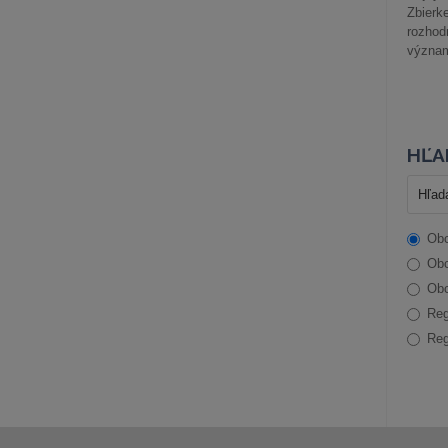
Zbier
rozhod
význam
HĽA
Obc
Obc
Obc
Reg
Reg