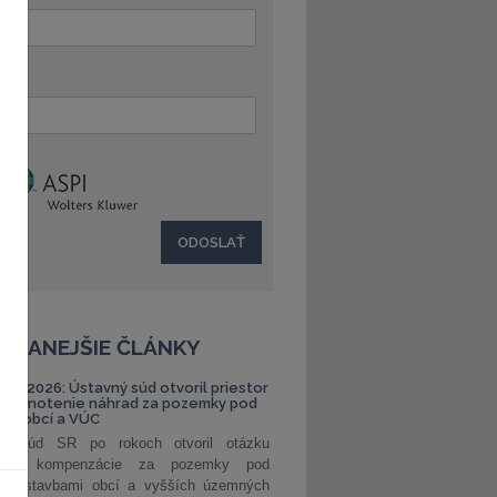
:
ČÍTANEJŠIE ČLÁNKY
S 1/2026: Ústavný súd otvoril priestor
ehodnotenie náhrad za pozemky pod
ami obcí a VÚC
ný súd SR po rokoch otvoril otázku
ranej kompenzácie za pozemky pod
ými stavbami obcí a vyšších územných