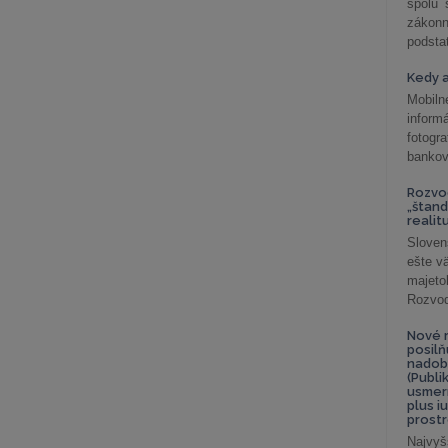
spolu
záko
podsta
Kedy a
Mobiln
inform
fotog
bankov
Rozvod
„štand
realit
Sloven
ešte v
majeto
Rozvod 
Nové r
posil
nadob
(Publi
usmer
plus i
prostr
Najvyš