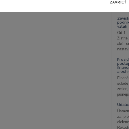
ZAVRIEŤ
celkov
odklon 
Závisl
podni
vzťah
Od 1. 
Zistit
aké sú
nastav
Prezid
postu
financ
a och
Finanč
súlade
zmien,
jasnejš
Udalos
Ústavn
za pro
cielen
Rekodi