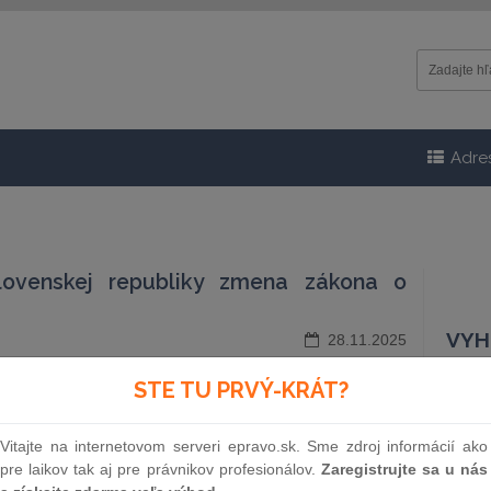
Adre
lovenskej republiky zmena zákona o
VYH
28.11.2025
STE TU PRVÝ-KRÁT?
Čísl
Vitajte na internetovom serveri epravo.sk. Sme zdroj informácií ako
pre laikov tak aj pre právnikov profesionálov.
Zaregistrujte sa u nás
Náz