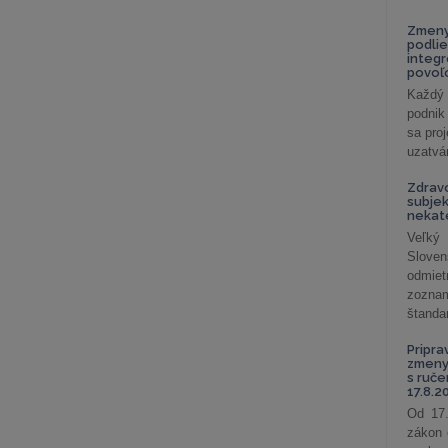
Zmeny
podlie
integ
povoľo
Každý 
podnik
sa pro
uzatvár
Zdrav
subjek
nekat
Veľký
Slove
odmiet
zoznam
štandar
Pripra
zmeny 
s ruč
17.8.2
Od 17.
zákon 