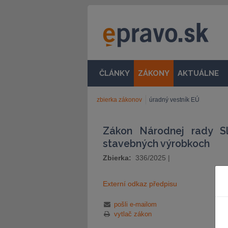
ČLÁNKY
ZÁKONY
AKTUÁLNE
zbierka zákonov
úradný vestník EÚ
Zákon Národnej rady S
stavebných výrobkoch
Zbierka:
336/2025
|
Externí odkaz předpisu
pošli e-mailom
vytlač zákon