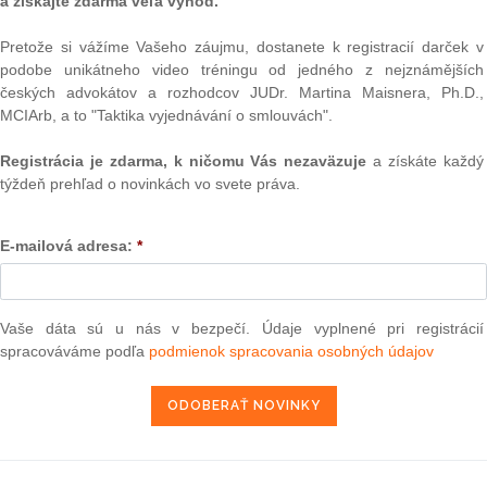
a získajte zdarma veľa výhod.
Pretože si vážíme Vašeho záujmu, dostanete k registracií darček v
podobe unikátneho video tréningu od jedného z nejznámějších
Text
českých advokátov a rozhodcov JUDr. Martina Maisnera, Ph.D.,
MCIArb, a to "Taktika vyjednávání o smlouvách".
Registrácia je zdarma, k ničomu Vás nezaväzuje
a získáte každý
týždeň prehľad o novinkách vo svete práva.
E-mailová adresa:
*
Vaše dáta sú u nás v bezpečí. Údaje vyplnené pri registrácií
NAJ
spracováváme podľa
podmienok spracovania osobných údajov
PLz. Ú
na pr
stavb
Ústav
prime
verejn