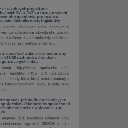
 v stavebných projektoch
hajúcich EIA a IPKZ vo fáze po vydaní
rovaného povolenia: procesné a
vacie dôsledky novej legislatívy
investor, developer alebo priemyselný
 vie, že schválením stavebného zámeru
jekt v reálnom živote málokedy definitívne
a. Počas fázy realizácie bežne...
otná poisťovňa ako súkromnoprávny
t: NSS SR rozhodol o úhradách
egorizovaných liekov
 senát Najvyššieho správneho súdu
nskej republiky (NSS SR) posudzoval
nutie úhrady lieku, ktorý nebol zaradený v
e kategorizovaných liekov, a teda nebol
dne...
vte sa včas: prísnejšie podmienky pre
spoločníkov či konateľov spoločnosti
ením obmedzeným na Slovensku po
026
 augusta 2026 nadobúda účinnosť nový
o obchodnom registri (č. 29/2026 Z. z.) a