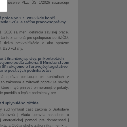
. Uznesenie PLz. ÚS 1/2026 naznačuje
od...
á práca po 1. 1. 2026: kde končí
kanie SZČO a začína pracovnoprávny
1. 2026 sa mení definícia závislej práce.
e, čo to znamená pre spoluprácu so SZČO,
 riziká prekvalifikácie a ako správne
iť B2B vzťahy.
ent finančnej správy: pri kontrolách
pujeme podľa zákona. S Ministerstvom
ií SR rokujeme o férovejšej legislatíve
rane poctivých podnikateľov
ná správa postupuje pri kontrolách v
 so zákonom a zároveň pripravuje návrhy
 ktoré majú priniesť primeranejšie pokuty,
ie pravidlá a lepšie podmienky pre...
ti uplynulého týždňa
ý súd vyhlásil časť zákona o Bratislave
tiústavnú | Vláda upravila nariadenie o
ej energetickej pomoci pre domácnosti |
fikácia Občianskeho zákonníka mieri k...