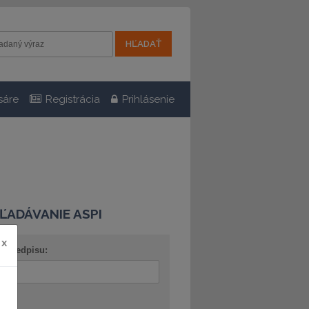
sáre
Registrácia
Prihlásenie
ĽADÁVANIE ASPI
x
o predpisu:
ov: