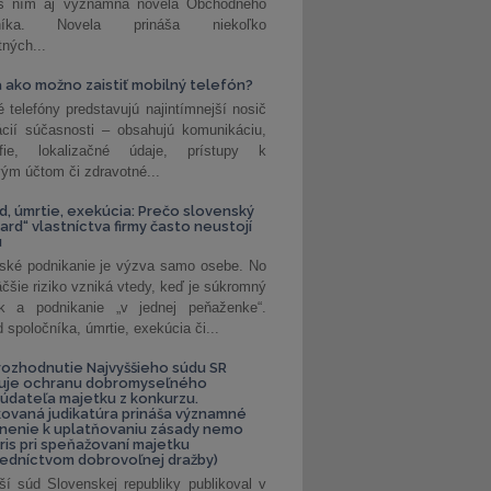
 s ním aj významná novela Obchodného
nníka. Novela prináša niekoľko
tných...
 ako možno zaistiť mobilný telefón?
é telefóny predstavujú najintímnejší nosič
ácií súčasnosti – obsahujú komunikáciu,
rafie, lokalizačné údaje, prístupy k
ým účtom či zdravotné...
, úmrtie, exekúcia: Prečo slovenský
ard“ vlastníctva firmy často neustojí
u
ské podnikanie je výzva samo osebe. No
äčšie riziko vzniká vtedy, keď je súkromný
k a podnikanie „v jednej peňaženke“.
spoločníka, úmrtie, exekúcia či...
ozhodnutie Najvyššieho súdu SR
ňuje ochranu dobromyseľného
údateľa majetku z konkurzu.
kovaná judikatúra prináša významné
nenie k uplatňovaniu zásady nemo
uris pri speňažovaní majetku
edníctvom dobrovoľnej dražby)
ší súd Slovenskej republiky publikoval v