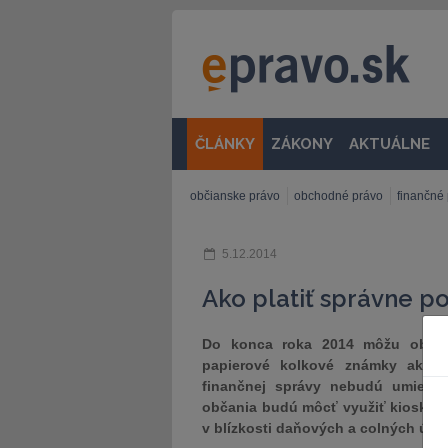
ČLÁNKY
ZÁKONY
AKTUÁLNE
občianske právo
obchodné právo
finančné
5.12.2014
Ako platiť správne po
Do konca roka 2014 môžu občan
papierové kolkové známky ako a
finančnej správy nebudú umiestn
občania budú môcť využiť kiosky u
v blízkosti daňových a colných úra