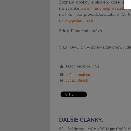
Zoznam kioskov a služieb, ktoré je m
na stránke
www.financnasprava.sk
. T
na Info linke prevádzkovateľa, č. 18 
ekolky@slposta.sk
.
Zdroj: Finančná správa
© EPRAVO.SK – Zbierka zákonov, judik
Autor: redakce (TS)
pošli e-mailom
vytlač článok
ĎALŠIE ČLÁNKY:
Súbežná licencia MiCA a PSD2 pre CASP: Ke