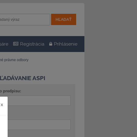
sáre
Registrácia
Prihlásenie
tné právne odbory
ĽADÁVANIE ASPI
o predpisu:
x
ov: