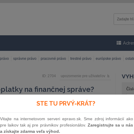
Adre
 právo
správne právo
pracovné právo
trestné právo
európske právo
osta
VYH
ID: 2704
upozornenie pre užívateľov
platky na finančnej správe?
Čísl
STE TU PRVÝ-KRÁT?
ia na daňových a colných úradoch používať tak
j Potvrdenia pre evidenciu poplatku. Na úradoch
Náz
ené samoobslužné platobné terminály (kiosky), no
Vitajte na internetovom serveri epravo.sk. Sme zdroj informácií ako
miestnené na úradoch Ministerstva vnútra SR (MVSR)
pre laikov tak aj pre právnikov profesionálov.
Zaregistrujte sa u nás
dov.
a získajte zdarma veľa výhod.