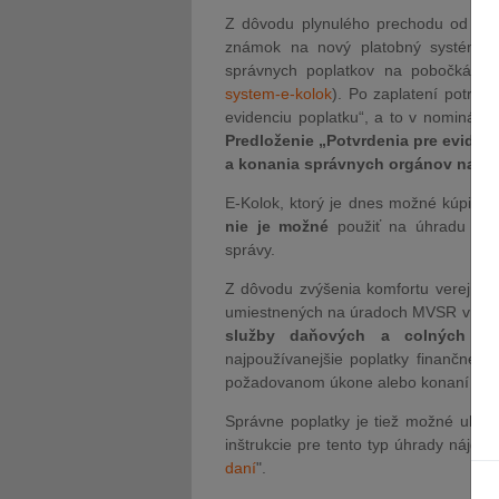
Z dôvodu plynulého prechodu od plat
známok na nový platobný systém E
správnych poplatkov na pobočkách
system-e-kolok
). Po zaplatení potreb
evidenciu poplatku“, a to v nominálne
Predloženie „Potvrdenia pre evide
a konania správnych orgánov na fin
E-Kolok, ktorý je dnes možné kúpiť n
nie je možné
použiť na úhradu sprá
správy.
Z dôvodu zvýšenia komfortu verejnos
umiestnených na úradoch MVSR v blízk
služby daňových a colných úr
najpoužívanejšie poplatky finančnej s
požadovanom úkone alebo konaní orgá
Správne poplatky je tiež možné uhr
inštrukcie pre tento typ úhrady nájdete
daní
".