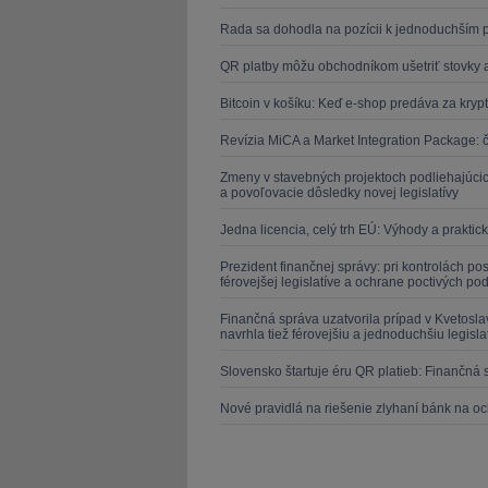
Rada sa dohodla na pozícii k jednoduchším p
QR platby môžu obchodníkom ušetriť stovky a
Bitcoin v košíku: Keď e-shop predáva za krypt
Revízia MiCA a Market Integration Package: 
Zmeny v stavebných projektoch podliehajúcic
a povoľovacie dôsledky novej legislatívy
Jedna licencia, celý trh EÚ: Výhody a prakt
Prezident finančnej správy: pri kontrolách p
férovejšej legislatíve a ochrane poctivých po
Finančná správa uzatvorila prípad v Kvetosla
navrhla tiež férovejšiu a jednoduchšiu legisla
Slovensko štartuje éru QR platieb: Finančná 
Nové pravidlá na riešenie zlyhaní bánk na o