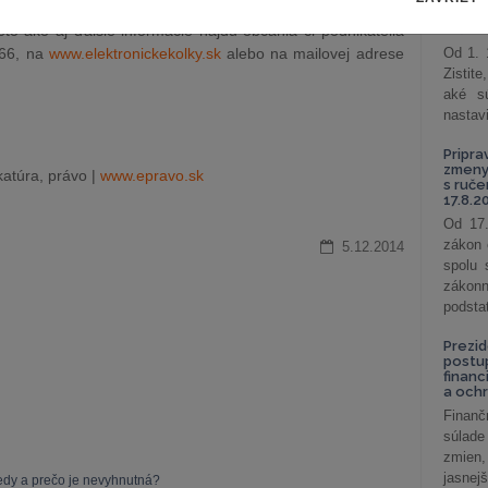
ožné na nich uhradiť bude po ich sprístupnení zverejnený
podni
vzťah
ieto ako aj ďalšie informácie nájdu občania či podnikatelia
666, na
www.elektronickekolky.sk
alebo na mailovej adrese
Od 1. 
Zistit
aké sú
nastav
Pripra
zmeny 
atúra, právo |
www.epravo.sk
s ruč
17.8.2
Od 17.
zákon 
5.12.2014
spolu
záko
podsta
Prezid
postu
financ
a och
Finanč
súlade
zmien,
jasnejš
dy a prečo je nevyhnutná?