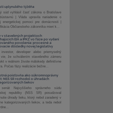
ti uplynulého týždňa
ý súd vyhlásil časť zákona o Bratislave
tiústavnú | Vláda upravila nariadenie o
ej energetickej pomoci pre domácnosti |
fikácia Občianskeho zákonníka mieri k...
 v stavebných projektoch
hajúcich EIA a IPKZ vo fáze po vydaní
rovaného povolenia: procesné a
vacie dôsledky novej legislatívy
investor, developer alebo priemyselný
 vie, že schválením stavebného zámeru
jekt v reálnom živote málokedy definitívne
a. Počas fázy realizácie bežne...
otná poisťovňa ako súkromnoprávny
t: NSS SR rozhodol o úhradách
egorizovaných liekov
 senát Najvyššieho správneho súdu
nskej republiky (NSS SR) posudzoval
nutie úhrady lieku, ktorý nebol zaradený v
e kategorizovaných liekov, a teda nebol
dne...