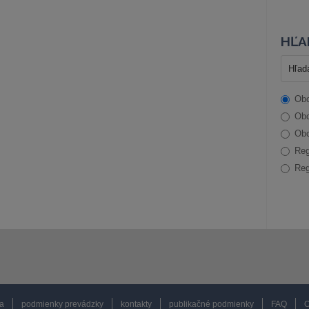
HĽA
Obc
Obc
Obc
Reg
Reg
a
podmienky prevádzky
kontakty
publikačné podmienky
FAQ
O