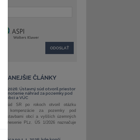
:
ČÍTANEJŠIE ČLÁNKY
S 1/2026: Ústavný súd otvoril priestor
ehodnotenie náhrad za pozemky pod
ami obcí a VÚC
ný súd SR po rokoch otvoril otázku
ranej kompenzácie za pozemky pod
ými stavbami obcí a vyšších územných
. Uznesenie PLz. ÚS 1/2026 naznačuje
od...
á práca po 1. 1. 2026: kde končí