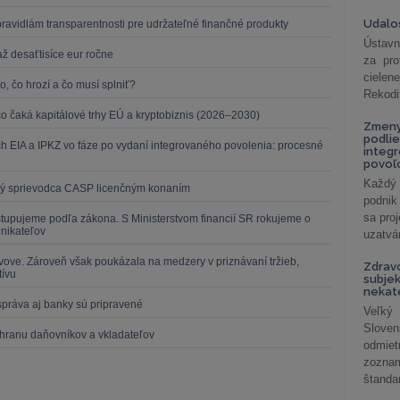
Udalos
ravidlám transparentnosti pre udržateľné finančné produkty
Ústavn
ž desaťtisíce eur ročne
za pro
cielen
o, čo hrozí a čo musí splniť?
Rekodi
čo čaká kapitálové trhy EÚ a kryptobiznis (2026–2030)
Zmeny
podlie
h EIA a IPKZ vo fáze po vydaní integrovaného povolenia: procesné
integ
povoľo
Každý 
ický sprievodca CASP licenčným konaním
podnik
sa pro
ostupujeme podľa zákona. S Ministerstvom financií SR rokujeme o
dnikateľov
uzatvár
vove. Zároveň však poukázala na medzery v priznávaní tržieb,
Zdrav
tívu
subjek
nekat
správa aj banky sú pripravené
Veľký
Slove
chranu daňovníkov a vkladateľov
odmiet
zoznam
štandar