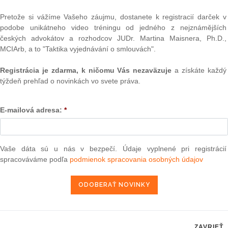
Text
enia správnych poplatkov formou papierových kolkových
Pretože si vážíme Vašeho záujmu, dostanete k registracií darček v
-KOLOK, zaviedla Slovenská pošta aj možnosť úhrady
podobe unikátneho video tréningu od jedného z nejznámějších
 (zoznam nájdete na
http://www.posta.sk/sluzby/platobny-
českých advokátov a rozhodcov JUDr. Martina Maisnera, Ph.D.,
nej sumy občanovi či podnikateľovi vydajú „Potvrdenie pre
MCIArb, a to "Taktika vyjednávání o smlouvách".
j hodnote: 0,50 €, 1 €, 3 €, 5 €, 10 €, 20 €, 50 €, 100 €.
nciu poplatku“ na úhradu správneho poplatku za úkony
Registrácia je zdarma, k ničomu Vás nezaväzuje
a získáte každý
ančnej správe akceptují.
týždeň prehľad o novinkách vo svete práva.
a iných úradoch prostredníctvom kioskov (
napr. na polícii
),
vneho poplatku za úkony a konania orgánov finančnej
E-mailová adresa:
*
NAJ
ti
počas decembra 2014 budú na vybraných kioskoch
osti sídiel daňových a colných úradov aktivované vybrané
PLz. Ú
Vaše dáta sú u nás v bezpečí. Údaje vyplnené pri registrácií
na pr
adov
. Občania takouto formou budú môcť uhradiť
stavb
spracováváme podľa
podmienok spracovania osobných údajov
právy aj na týchto kioskoch a následne eKolok využiť pri
Ústav
nov finančnej správy.
prime
verejn
adiť poštovým poukazom či bankovým prevodom. Platobné
celkov
 na internetovej stránke finančnej správy v časti "
Platenie
odklon 
Závisl
ZAVRIEŤ