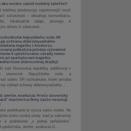
 ako možno zaistiť mobilný telefón?
é telefóny predstavujú najintímnejší nosič
ácií súčasnosti – obsahujú komunikáciu,
rafie, lokalizačné údaje, prístupy k
ým účtom či zdravotné...
ozhodnutie Najvyššieho súdu SR
ňuje ochranu dobromyseľného
údateľa majetku z konkurzu.
kovaná judikatúra prináša významné
nenie k uplatňovaniu zásady nemo
uris pri speňažovaní majetku
edníctvom dobrovoľnej dražby)
ší súd Slovenskej republiky publikoval v
ke stanovísk Najvyššieho súdu a
nutí súdov SR rozhodnutie, ktoré prináša
ný výklad ochrany dobromyseľného...
, úmrtie, exekúcia: Prečo slovenský
ard“ vlastníctva firmy často neustojí
u
ské podnikanie je výzva samo osebe. No
äčšie riziko vzniká vtedy, keď je súkromný
k a podnikanie „v jednej peňaženke“.
spoločníka, úmrtie, exekúcia či...