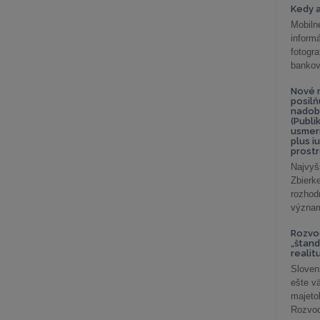
Kedy a
Mobiln
inform
fotog
bankov
Nové r
posil
nadob
(Publi
usmer
plus i
prostr
Najvyš
Zbier
rozhod
význam
Rozvod
„štand
realit
Sloven
ešte v
majeto
Rozvod 