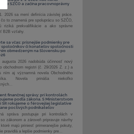
kanie SZČO a začína pracovnoprávny
1. 2026 sa mení definícia závislej práce.
e, čo to znamená pre spoluprácu so SZČO,
 riziká prekvalifikácie a ako správne
iť B2B vzťahy.
vte sa včas: prísnejšie podmienky pre
spoločníkov či konateľov spoločnosti
ením obmedzeným na Slovensku po
026
 augusta 2026 nadobúda účinnosť nový
o obchodnom registri (č. 29/2026 Z. z.) a
 s ním aj významná novela Obchodného
nníka. Novela prináša niekoľko
tných...
ent finančnej správy: pri kontrolách
pujeme podľa zákona. S Ministerstvom
ií SR rokujeme o férovejšej legislatíve
rane poctivých podnikateľov
ná správa postupuje pri kontrolách v
 so zákonom a zároveň pripravuje návrhy
 ktoré majú priniesť primeranejšie pokuty,
ie pravidlá a lepšie podmienky pre...