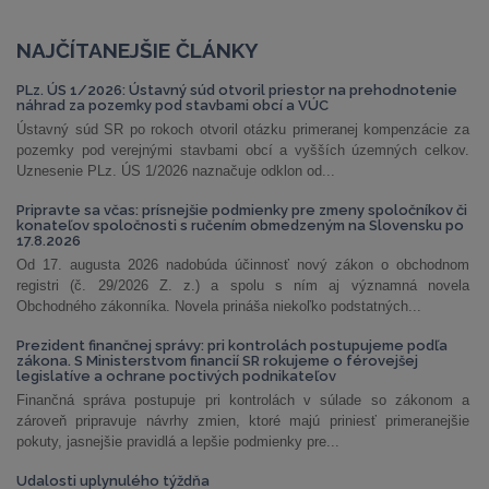
NAJČÍTANEJŠIE ČLÁNKY
PLz. ÚS 1/2026: Ústavný súd otvoril priestor na prehodnotenie
náhrad za pozemky pod stavbami obcí a VÚC
Ústavný súd SR po rokoch otvoril otázku primeranej kompenzácie za
pozemky pod verejnými stavbami obcí a vyšších územných celkov.
Uznesenie PLz. ÚS 1/2026 naznačuje odklon od...
Pripravte sa včas: prísnejšie podmienky pre zmeny spoločníkov či
konateľov spoločnosti s ručením obmedzeným na Slovensku po
17.8.2026
Od 17. augusta 2026 nadobúda účinnosť nový zákon o obchodnom
registri (č. 29/2026 Z. z.) a spolu s ním aj významná novela
Obchodného zákonníka. Novela prináša niekoľko podstatných...
Prezident finančnej správy: pri kontrolách postupujeme podľa
zákona. S Ministerstvom financií SR rokujeme o férovejšej
legislatíve a ochrane poctivých podnikateľov
Finančná správa postupuje pri kontrolách v súlade so zákonom a
zároveň pripravuje návrhy zmien, ktoré majú priniesť primeranejšie
pokuty, jasnejšie pravidlá a lepšie podmienky pre...
Udalosti uplynulého týždňa