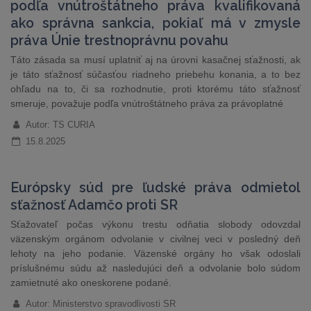
podľa vnútroštátneho práva kvalifikovaná
ako správna sankcia, pokiaľ má v zmysle
práva Únie trestnoprávnu povahu
Táto zásada sa musí uplatniť aj na úrovni kasačnej sťažnosti, ak
je táto sťažnosť súčasťou riadneho priebehu konania, a to bez
ohľadu na to, či sa rozhodnutie, proti ktorému táto sťažnosť
smeruje, považuje podľa vnútroštátneho práva za právoplatné
Autor: TS CURIA
15.8.2025
Európsky súd pre ľudské práva odmietol
sťažnosť Adamčo proti SR
Sťažovateľ počas výkonu trestu odňatia slobody odovzdal
väzenským orgánom odvolanie v civilnej veci v posledný deň
lehoty na jeho podanie. Väzenské orgány ho však odoslali
príslušnému súdu až nasledujúci deň a odvolanie bolo súdom
zamietnuté ako oneskorene podané.
Autor: Ministerstvo spravodlivosti SR