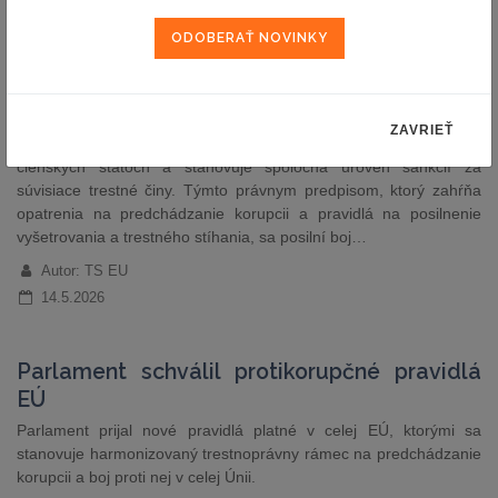
Rada prijala nový celoúnijný právny predpis
na boj proti korupcii
Rada s konečnou platnosťou schválila nový právny predpis EÚ,
ZAVRIEŤ
ktorým sa harmonizuje vymedzenie korupcie vo všetkých
členských štátoch a stanovuje spoločná úroveň sankcií za
súvisiace trestné činy. Týmto právnym predpisom, ktorý zahŕňa
opatrenia na predchádzanie korupcii a pravidlá na posilnenie
vyšetrovania a trestného stíhania, sa posilní boj…
Autor: TS EU
14.5.2026
Parlament schválil protikorupčné pravidlá
EÚ
Parlament prijal nové pravidlá platné v celej EÚ, ktorými sa
stanovuje harmonizovaný trestnoprávny rámec na predchádzanie
korupcii a boj proti nej v celej Únii.