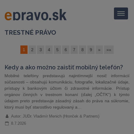
Menu
TRESTNÉ PRÁVO
1
2
3
4
5
6
7
8
9
»
»»
Kedy a ako možno zaistiť mobilný telefón?
Mobilné telefóny predstavujú najintímnejší nosič informácií
súčasnosti – obsahujú komunikáciu, fotografie, lokalizačné údaje,
prístupy k bankovým účtom či zdravotné informácie. Prístup
orgánov činných v trestnom konaní (ďalej „OČTK“) k týmto
údajom preto predstavuje zásadný zásah do práva na súkromie,
ktorý musí byť starostlivo regulovaný a…
Autor: JUDr. Vladimír Menich (Hronček & Partners)
8.7.2026