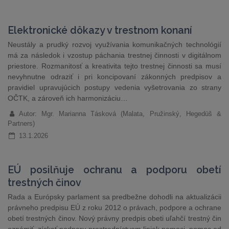
Elektronické dôkazy v trestnom konaní
Neustály a prudký rozvoj využívania komunikačných technológií
má za následok i vzostup páchania trestnej činnosti v digitálnom
priestore. Rozmanitosť a kreativita tejto trestnej činnosti sa musí
nevyhnutne odraziť i pri koncipovaní zákonných predpisov a
pravidiel upravujúcich postupy vedenia vyšetrovania zo strany
OČTK, a zároveň ich harmonizáciu…
Autor: Mgr. Marianna Tásková (Malata, Pružinský, Hegedüš &
Partners)
13.1.2026
EÚ posilňuje ochranu a podporu obetí
trestných činov
Rada a Európsky parlament sa predbežne dohodli na aktualizácii
právneho predpisu EÚ z roku 2012 o právach, podpore a ochrane
obetí trestných činov. Nový právny predpis obeti uľahčí trestný čin