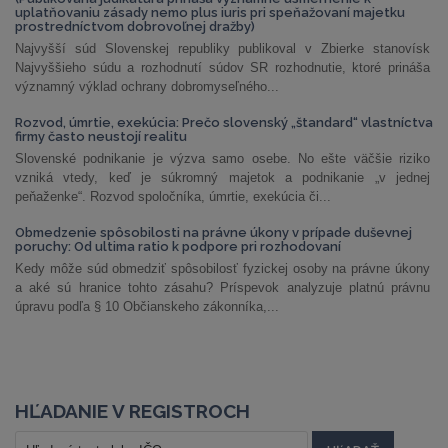
uplatňovaniu zásady nemo plus iuris pri speňažovaní majetku
prostredníctvom dobrovoľnej dražby)
Najvyšší súd Slovenskej republiky publikoval v Zbierke stanovísk
Najvyššieho súdu a rozhodnutí súdov SR rozhodnutie, ktoré prináša
významný výklad ochrany dobromyseľného...
Rozvod, úmrtie, exekúcia: Prečo slovenský „štandard“ vlastníctva
firmy často neustojí realitu
Slovenské podnikanie je výzva samo osebe. No ešte väčšie riziko
vzniká vtedy, keď je súkromný majetok a podnikanie „v jednej
peňaženke“. Rozvod spoločníka, úmrtie, exekúcia či...
Obmedzenie spôsobilosti na právne úkony v prípade duševnej
poruchy: Od ultima ratio k podpore pri rozhodovaní
Kedy môže súd obmedziť spôsobilosť fyzickej osoby na právne úkony
a aké sú hranice tohto zásahu? Príspevok analyzuje platnú právnu
úpravu podľa § 10 Občianskeho zákonníka,...
HĽADANIE V REGISTROCH