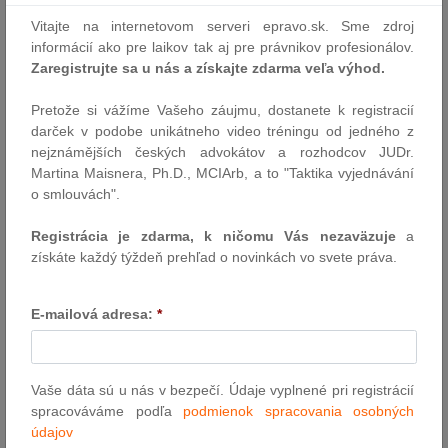
prichádzajú v čase, keď probační a mediační úradníci zohrávajú
Vitajte na internetovom serveri epravo.sk. Sme zdroj
významnú úlohu pri výkone alternatívnych trestov, mediáciách
informácií ako pre laikov tak aj pre právnikov profesionálov.
medzi páchateľmi a poškodenými a pri zabezpečovaní náhrady
Zaregistrujte sa u nás a získajte zdarma veľa výhod.
škody obetiam trestných…
Autor: Ministerstvo spravodlivosti SR
Pretože si vážíme Vašeho záujmu, dostanete k registracií
darček v podobe unikátneho video tréningu od jedného z
18.6.2026
nejznámějších českých advokátov a rozhodcov JUDr.
Martina Maisnera, Ph.D., MCIArb, a to "Taktika vyjednávání
o smlouvách".
Boj proti sexuálnemu zneužívaniu detí: EÚ
sa dohodla na prísnejších trestnoprávnych
Registrácia je zdarma, k ničomu Vás nezaväzuje
a
pravidlách a posilnenej podpore obetí
získáte každý týždeň prehľad o novinkách vo svete práva.
Predsedníctvo Rady a zástupcovia Európskeho parlamentu
dosiahli predbežnú dohodu o aktualizácii trestnoprávnych
E-mailová adresa:
*
pravidiel EÚ týkajúcich sa sexuálneho zneužívania a sexuálneho
vykorisťovania detí. Revidované pravidlá sa budú vzťahovať na
viac trestných činov, stanovia sa v nich vyššie tresty a zabezpečí
sa účinnejšie trestné stíhanie, a to aj…
Vaše dáta sú u nás v bezpečí. Údaje vyplnené pri registrácií
spracováváme podľa
podmienok spracovania osobných
Autor: TS EU
údajov
7.6.2026