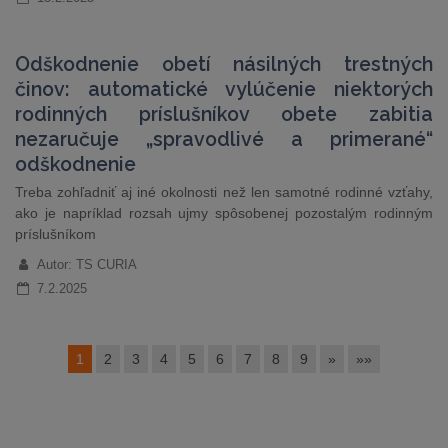
Odškodnenie obetí násilných trestných
činov: automatické vylúčenie niektorých
rodinných príslušníkov obete zabitia
nezaručuje „spravodlivé a primerané“
odškodnenie
Treba zohľadniť aj iné okolnosti než len samotné rodinné vzťahy,
ako je napríklad rozsah ujmy spôsobenej pozostalým rodinným
príslušníkom
Autor: TS CURIA
7.2.2025
1
2
3
4
5
6
7
8
9
»
»»