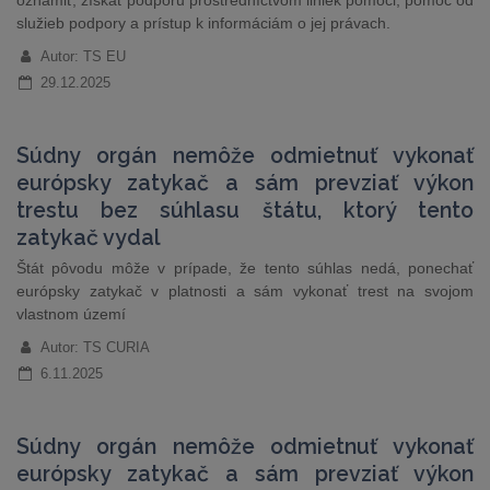
oznámiť, získať podporu prostredníctvom liniek pomoci, pomoc od
služieb podpory a prístup k informáciám o jej právach.
Autor: TS EU
29.12.2025
Súdny orgán nemôže odmietnuť vykonať
európsky zatykač a sám prevziať výkon
trestu bez súhlasu štátu, ktorý tento
zatykač vydal
Štát pôvodu môže v prípade, že tento súhlas nedá, ponechať
európsky zatykač v platnosti a sám vykonať trest na svojom
vlastnom území
Autor: TS CURIA
6.11.2025
Súdny orgán nemôže odmietnuť vykonať
európsky zatykač a sám prevziať výkon