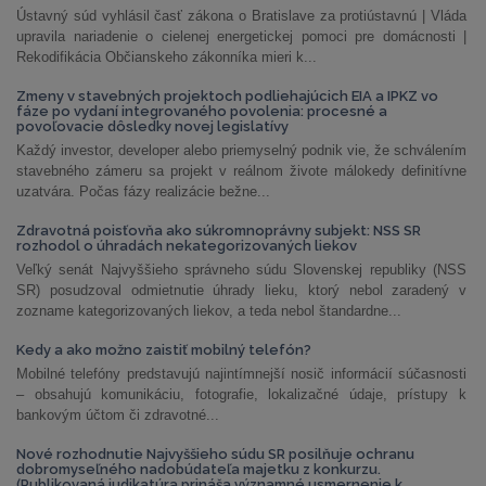
Ústavný súd vyhlásil časť zákona o Bratislave za protiústavnú | Vláda
upravila nariadenie o cielenej energetickej pomoci pre domácnosti |
Rekodifikácia Občianskeho zákonníka mieri k...
Zmeny v stavebných projektoch podliehajúcich EIA a IPKZ vo
fáze po vydaní integrovaného povolenia: procesné a
povoľovacie dôsledky novej legislatívy
Každý investor, developer alebo priemyselný podnik vie, že schválením
stavebného zámeru sa projekt v reálnom živote málokedy definitívne
uzatvára. Počas fázy realizácie bežne...
Zdravotná poisťovňa ako súkromnoprávny subjekt: NSS SR
rozhodol o úhradách nekategorizovaných liekov
Veľký senát Najvyššieho správneho súdu Slovenskej republiky (NSS
SR) posudzoval odmietnutie úhrady lieku, ktorý nebol zaradený v
zozname kategorizovaných liekov, a teda nebol štandardne...
Kedy a ako možno zaistiť mobilný telefón?
Mobilné telefóny predstavujú najintímnejší nosič informácií súčasnosti
– obsahujú komunikáciu, fotografie, lokalizačné údaje, prístupy k
bankovým účtom či zdravotné...
Nové rozhodnutie Najvyššieho súdu SR posilňuje ochranu
dobromyseľného nadobúdateľa majetku z konkurzu.
(Publikovaná judikatúra prináša významné usmernenie k