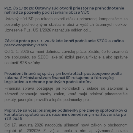
PLz. ÚS 1/2026: Ústavný súd otvoril priestor na prehodnotenie
náhrad za pozemky pod stavbami obcí a VÚC
Ústavný súd SR po rokoch otvoril otázku primeranej kompenzácie za
pozemky pod verejnými stavbami obcí a vyšších územných celkov.
Uznesenie PLz. ÚS 1/2026 naznačuje odklon od...
Závislá práca po 1. 1. 2026: kde končí podnikanie SZČO a začína
pracovnoprávny vzťah
Od 1. 1. 2026 sa mení definícia závislej práce. Zistite, čo to znamená
pre spoluprácu so SZČO, aké sú riziká prekvalifikácie a ako správne
nastaviť B2B vzťahy.
Prezident finančnej správy: pri kontrolách postupujeme podľa
zákona. S Ministerstvom financií SR rokujeme o férovejšej
legislatíve a ochrane poctivých podnikateľov
Finančná správa postupuje pri kontrolách v súlade so zákonom a
zároveň pripravuje návrhy zmien, ktoré majú priniesť primeranejšie
pokuty, jasnejšie pravidlá a lepšie podmienky pre...
Pripravte sa včas: prísnejšie podmienky pre zmeny spoločníkov či
konateľov spoločnosti s ručením obmedzeným na Slovensku po
17.8.2026
Od 17. augusta 2026 nadobúda účinnosť nový zákon o obchodnom
registri (č. 29/2026 Z. z.) a spolu s ním aj významná novela