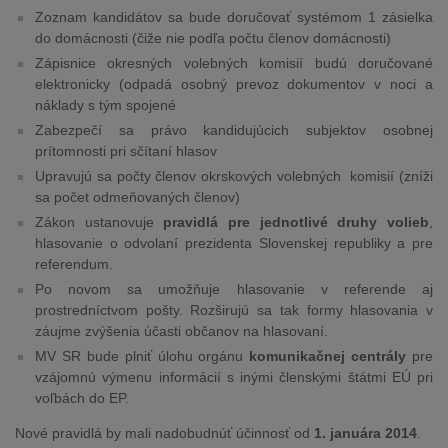
Zoznam kandidátov sa bude doručovať systémom 1 zásielka
do domácnosti (čiže nie podľa počtu členov domácnosti)
Zápisnice okresných volebných komisií budú doručované
elektronicky (odpadá osobný prevoz dokumentov v noci a
náklady s tým spojené
Zabezpečí sa právo kandidujúcich subjektov osobnej
prítomnosti pri sčítaní hlasov
Upravujú sa počty členov okrskových volebných komisií (zníži
sa počet odmeňovaných členov)
Zákon ustanovuje
pravidlá pre jednotlivé druhy volieb
,
hlasovanie o odvolaní prezidenta Slovenskej republiky a pre
referendum.
Po novom sa umožňuje hlasovanie v referende aj
prostredníctvom pošty. Rozširujú sa tak formy hlasovania v
záujme zvýšenia účasti občanov na hlasovaní.
MV SR bude plniť úlohu orgánu
komunikačnej centrály
pre
vzájomnú výmenu informácií s inými členskými štátmi EÚ pri
voľbách do EP.
Nové pravidlá by mali nadobudnúť účinnosť od
1. januára 2014
.