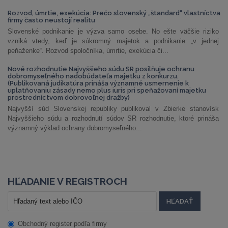
Rozvod, úmrtie, exekúcia: Prečo slovenský „štandard“ vlastníctva
firmy často neustojí realitu
Slovenské podnikanie je výzva samo osebe. No ešte väčšie riziko
vzniká vtedy, keď je súkromný majetok a podnikanie „v jednej
peňaženke“. Rozvod spoločníka, úmrtie, exekúcia či...
Nové rozhodnutie Najvyššieho súdu SR posilňuje ochranu
dobromyseľného nadobúdateľa majetku z konkurzu.
(Publikovaná judikatúra prináša významné usmernenie k
uplatňovaniu zásady nemo plus iuris pri speňažovaní majetku
prostredníctvom dobrovoľnej dražby)
Najvyšší súd Slovenskej republiky publikoval v Zbierke stanovísk
Najvyššieho súdu a rozhodnutí súdov SR rozhodnutie, ktoré prináša
významný výklad ochrany dobromyseľného...
HĽADANIE V REGISTROCH
Obchodný register podľa firmy