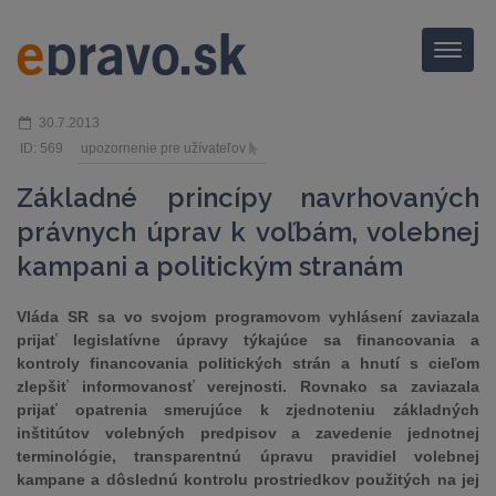
Menu
30.7.2013
ID: 569
upozornenie pre užívateľov
Základné princípy navrhovaných
právnych úprav k voľbám, volebnej
kampani a politickým stranám
Vláda SR sa vo svojom programovom vyhlásení zaviazala
prijať legislatívne úpravy týkajúce sa financovania a
kontroly financovania politických strán a hnutí s cieľom
zlepšiť informovanosť verejnosti. Rovnako sa zaviazala
prijať opatrenia smerujúce k zjednoteniu základných
inštitútov volebných predpisov a zavedenie jednotnej
terminológie, transparentnú úpravu pravidiel volebnej
kampane a dôslednú kontrolu prostriedkov použitých na jej