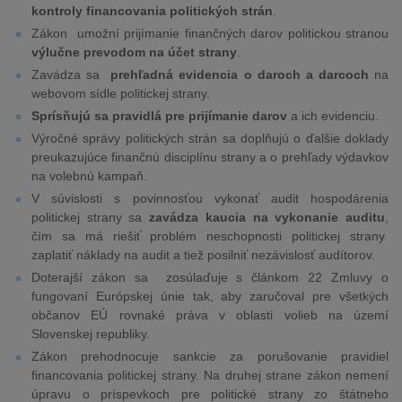
kontroly financovania politických strán
.
Zákon umožní prijímanie finančných darov politickou stranou
výlučne prevodom na účet strany
.
Zavádza sa
prehľadná evidencia o daroch a darcoch
na
webovom sídle politickej strany.
Sprísňujú sa pravidlá pre prijímanie darov
a ich evidenciu.
Výročné správy politických strán sa doplňujú o ďalšie doklady
preukazujúce finančnú disciplínu strany a o prehľady výdavkov
na volebnú kampaň.
V súvislosti s povinnosťou vykonať audit hospodárenia
politickej strany sa
zavádza kaucia na vykonanie auditu
,
čím sa má riešiť problém neschopnosti politickej strany
zaplatiť náklady na audit a tiež posilniť nezávislosť audítorov.
Doterajší zákon sa zosúlaďuje s článkom 22 Zmluvy o
fungovaní Európskej únie tak, aby zaručoval pre všetkých
občanov EÚ rovnaké práva v oblasti volieb na území
Slovenskej republiky.
Zákon prehodnocuje sankcie za porušovanie pravidiel
financovania politickej strany. Na druhej strane zákon nemení
úpravu o príspevkoch pre politické strany zo štátneho