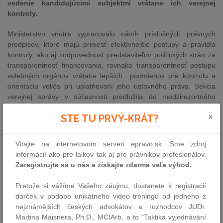
vedenie kandidujúcimi subjektmi vrátane ich verejnej
kontroly.
Ministerstvo vnútra vypracovalo návrh príslušných právnych
predpisov, ktoré majú priniesť efektívnejšie postupy a pravidlá
kontroly, ako aj zodpovednosť predstaviteľov politických strán za
transparentnosť financovania, rovnako transparentnosť postupu
volebných orgánov vrátane lepších podmienok pre kontrolu a
orientáciu voliča pri uplatňovaní jeho ústavného práva. Sekcia
verejnej správy v súčasnosti predložila do medzirezortného
pripomienkového konania návrhy zákonov upravujúce podmienky
x
STE TU PRVÝ-KRÁT?
výkonu volebného práva, vedenia volebnej kampane a
financovania politických strán. Ide o návrh zákona o volebnej
kampani a ktorým sa mení a dopĺňa zákon č. 85/2005 Z. z. o
Vitajte na internetovom serveri epravo.sk. Sme zdroj
politických stranách a politických hnutiach a návrh zákona zákona
informácií ako pre laikov tak aj pre právnikov profesionálov.
o podmienkach výkonu volebného práva a o zmene Občianskeho
Zaregistrujte sa u nás a získajte zdarma veľa výhod.
súdneho poriadku.
Pretože si vážíme Vašeho záujmu, dostanete k registracií
Základné informácie, princípy a navrhované zmeny zákonov v
darček v podobe unikátneho video tréningu od jedného z
skratke:
nejznámějších českých advokátov a rozhodcov JUDr.
Zákon o volebnej kampani
Martina Maisnera, Ph.D., MCIArb, a to "Taktika vyjednávání