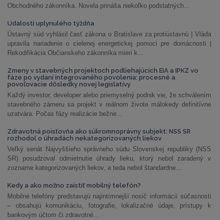
Obchodného zákonníka. Novela prináša niekoľko podstatných...
Udalosti uplynulého týždňa
Ústavný súd vyhlásil časť zákona o Bratislave za protiústavnú | Vláda
upravila nariadenie o cielenej energetickej pomoci pre domácnosti |
Rekodifikácia Občianskeho zákonníka mieri k...
Zmeny v stavebných projektoch podliehajúcich EIA a IPKZ vo
fáze po vydaní integrovaného povolenia: procesné a
povoľovacie dôsledky novej legislatívy
Každý investor, developer alebo priemyselný podnik vie, že schválením
stavebného zámeru sa projekt v reálnom živote málokedy definitívne
uzatvára. Počas fázy realizácie bežne...
Zdravotná poisťovňa ako súkromnoprávny subjekt: NSS SR
rozhodol o úhradách nekategorizovaných liekov
Veľký senát Najvyššieho správneho súdu Slovenskej republiky (NSS
SR) posudzoval odmietnutie úhrady lieku, ktorý nebol zaradený v
zozname kategorizovaných liekov, a teda nebol štandardne...
Kedy a ako možno zaistiť mobilný telefón?
Mobilné telefóny predstavujú najintímnejší nosič informácií súčasnosti
– obsahujú komunikáciu, fotografie, lokalizačné údaje, prístupy k
bankovým účtom či zdravotné...