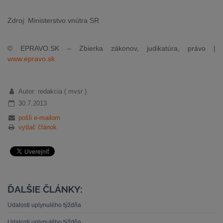
Zdroj: Ministerstvo vnútra SR
© EPRAVO.SK – Zbierka zákonov, judikatúra, právo |
www.epravo.sk
Autor: redakcia ( mvsr )
30.7.2013
pošli e-mailom
vytlač článok
ĎALŠIE ČLÁNKY:
Udalosti uplynulého týždňa
Udalosti uplynulého týždňa