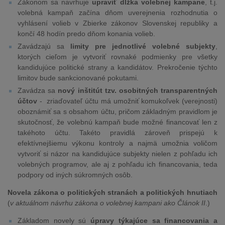
Zákonom sa navrhuje
upraviť dĺžka volebnej kampane
, t.j.
volebná kampaň začína dňom uverejnenia rozhodnutia o
vyhlásení volieb v Zbierke zákonov Slovenskej republiky a
končí 48 hodín predo dňom konania volieb.
Zavádzajú sa
limity pre jednotlivé volebné subjekty
,
ktorých cieľom je vytvoriť rovnaké podmienky pre všetky
kandidujúce politické strany a kandidátov. Prekročenie týchto
limitov bude sankcionované pokutami.
Zavádza sa
nový inštitút tzv. osobitných transparentných
účtov
- zriaďovateľ účtu má umožniť komukoľvek (verejnosti)
oboznámiť sa s obsahom účtu, pričom základným pravidlom je
skutočnosť, že volebnú kampaň bude možné financovať len z
takéhoto účtu. Takéto pravidlá zároveň prispejú k
efektívnejšiemu výkonu kontroly a najmä umožnia voličom
vytvoriť si názor na kandidujúce subjekty nielen z pohľadu ich
volebných programov, ale aj z pohľadu ich financovania, teda
podpory od iných súkromných osôb.
Novela zákona o politických stranách a politických hnutiach
(
v aktuálnom návrhu zákona o volebnej kampani ako Článok II
.)
Základom novely sú
úpravy týkajúce sa financovania a