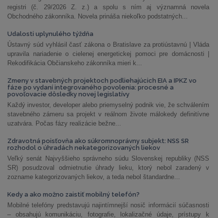
registri (č. 29/2026 Z. z.) a spolu s ním aj významná novela
Obchodného zákonníka. Novela prináša niekoľko podstatných...
Udalosti uplynulého týždňa
Ústavný súd vyhlásil časť zákona o Bratislave za protiústavnú | Vláda
upravila nariadenie o cielenej energetickej pomoci pre domácnosti |
Rekodifikácia Občianskeho zákonníka mieri k...
Zmeny v stavebných projektoch podliehajúcich EIA a IPKZ vo
fáze po vydaní integrovaného povolenia: procesné a
povoľovacie dôsledky novej legislatívy
Každý investor, developer alebo priemyselný podnik vie, že schválením
stavebného zámeru sa projekt v reálnom živote málokedy definitívne
uzatvára. Počas fázy realizácie bežne...
Zdravotná poisťovňa ako súkromnoprávny subjekt: NSS SR
rozhodol o úhradách nekategorizovaných liekov
Veľký senát Najvyššieho správneho súdu Slovenskej republiky (NSS
SR) posudzoval odmietnutie úhrady lieku, ktorý nebol zaradený v
zozname kategorizovaných liekov, a teda nebol štandardne...
Kedy a ako možno zaistiť mobilný telefón?
Mobilné telefóny predstavujú najintímnejší nosič informácií súčasnosti
– obsahujú komunikáciu, fotografie, lokalizačné údaje, prístupy k