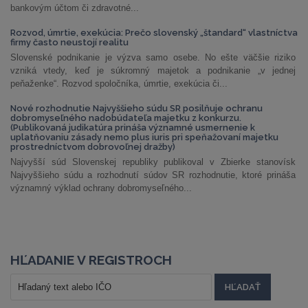
bankovým účtom či zdravotné...
Rozvod, úmrtie, exekúcia: Prečo slovenský „štandard“ vlastníctva
firmy často neustojí realitu
Slovenské podnikanie je výzva samo osebe. No ešte väčšie riziko
vzniká vtedy, keď je súkromný majetok a podnikanie „v jednej
peňaženke“. Rozvod spoločníka, úmrtie, exekúcia či...
Nové rozhodnutie Najvyššieho súdu SR posilňuje ochranu
dobromyseľného nadobúdateľa majetku z konkurzu.
(Publikovaná judikatúra prináša významné usmernenie k
uplatňovaniu zásady nemo plus iuris pri speňažovaní majetku
prostredníctvom dobrovoľnej dražby)
Najvyšší súd Slovenskej republiky publikoval v Zbierke stanovísk
Najvyššieho súdu a rozhodnutí súdov SR rozhodnutie, ktoré prináša
významný výklad ochrany dobromyseľného...
HĽADANIE V REGISTROCH