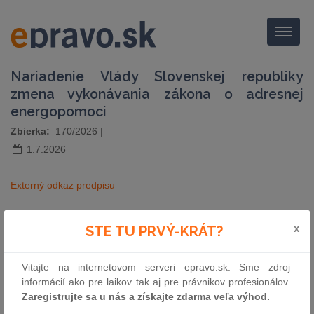
Menu
Nariadenie Vlády Slovenskej republiky
zmena vykonávania zákona o adresnej
energopomoci
Zbierka:
170/2026
|
1.7.2026
Externý odkaz predpisu
pošli e-mailom
vytlač zákon
x
STE TU PRVÝ-KRÁT?
Vitajte na internetovom serveri epravo.sk. Sme zdroj
informácií ako pre laikov tak aj pre právnikov profesionálov.
Zaregistrujte sa u nás a získajte zdarma veľa výhod.