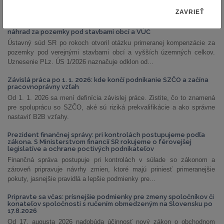
NAJČÍTANEJŠIE ČLÁNKY
ZAVRIEŤ
PLz. ÚS 1/2026: Ústavný súd otvoril priestor na prehodnotenie
náhrad za pozemky pod stavbami obcí a VÚC
Ústavný súd SR po rokoch otvoril otázku primeranej kompenzácie za
pozemky pod verejnými stavbami obcí a vyšších územných celkov.
Uznesenie PLz. ÚS 1/2026 naznačuje odklon od...
Závislá práca po 1. 1. 2026: kde končí podnikanie SZČO a začína
pracovnoprávny vzťah
Od 1. 1. 2026 sa mení definícia závislej práce. Zistite, čo to znamená
pre spoluprácu so SZČO, aké sú riziká prekvalifikácie a ako správne
nastaviť B2B vzťahy.
Prezident finančnej správy: pri kontrolách postupujeme podľa
zákona. S Ministerstvom financií SR rokujeme o férovejšej
legislatíve a ochrane poctivých podnikateľov
Finančná správa postupuje pri kontrolách v súlade so zákonom a
zároveň pripravuje návrhy zmien, ktoré majú priniesť primeranejšie
pokuty, jasnejšie pravidlá a lepšie podmienky pre...
Pripravte sa včas: prísnejšie podmienky pre zmeny spoločníkov či
konateľov spoločnosti s ručením obmedzeným na Slovensku po
17.8.2026
Od 17. augusta 2026 nadobúda účinnosť nový zákon o obchodnom