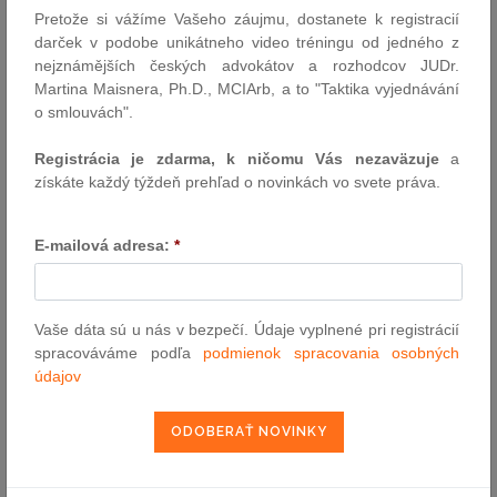
Pretože si vážíme Vašeho záujmu, dostanete k registracií
darček v podobe unikátneho video tréningu od jedného z
VYHĽADÁVANIE ASPI
nejznámějších českých advokátov a rozhodcov JUDr.
Martina Maisnera, Ph.D., MCIArb, a to "Taktika vyjednávání
o smlouvách".
Číslo predpisu:
Registrácia je zdarma, k ničomu Vás nezaväzuje
a
získáte každý týždeň prehľad o novinkách vo svete práva.
Názov:
E-mailová adresa:
*
Text:
Vaše dáta sú u nás v bezpečí. Údaje vyplnené pri registrácií
spracováváme podľa
podmienok spracovania osobných
údajov