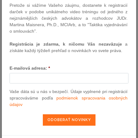
Pretože si vážíme Vašeho záujmu, dostanete k registracií
darček v podobe unikátneho video tréningu od jedného z
VYHĽADÁVANIE ASPI
nejznámějších českých advokátov a rozhodcov JUDr.
Martina Maisnera, Ph.D., MCIArb, a to "Taktika vyjednávání
o smlouvách".
Číslo predpisu:
Registrácia je zdarma, k ničomu Vás nezaväzuje
a
získáte každý týždeň prehľad o novinkách vo svete práva.
Názov:
E-mailová adresa:
*
Text:
Vaše dáta sú u nás v bezpečí. Údaje vyplnené pri registrácií
spracováváme podľa
podmienok spracovania osobných
údajov