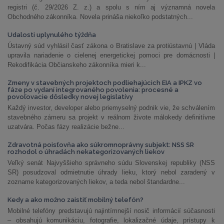
registri (č. 29/2026 Z. z.) a spolu s ním aj významná novela
Obchodného zákonníka. Novela prináša niekoľko podstatných...
Udalosti uplynulého týždňa
Ústavný súd vyhlásil časť zákona o Bratislave za protiústavnú | Vláda
upravila nariadenie o cielenej energetickej pomoci pre domácnosti |
Rekodifikácia Občianskeho zákonníka mieri k...
Zmeny v stavebných projektoch podliehajúcich EIA a IPKZ vo
fáze po vydaní integrovaného povolenia: procesné a
povoľovacie dôsledky novej legislatívy
Každý investor, developer alebo priemyselný podnik vie, že schválením
stavebného zámeru sa projekt v reálnom živote málokedy definitívne
uzatvára. Počas fázy realizácie bežne...
Zdravotná poisťovňa ako súkromnoprávny subjekt: NSS SR
rozhodol o úhradách nekategorizovaných liekov
Veľký senát Najvyššieho správneho súdu Slovenskej republiky (NSS
SR) posudzoval odmietnutie úhrady lieku, ktorý nebol zaradený v
zozname kategorizovaných liekov, a teda nebol štandardne...
Kedy a ako možno zaistiť mobilný telefón?
Mobilné telefóny predstavujú najintímnejší nosič informácií súčasnosti
– obsahujú komunikáciu, fotografie, lokalizačné údaje, prístupy k