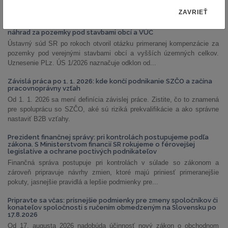
NAJČÍTANEJŠIE ČLÁNKY
ZAVRIEŤ
PLz. ÚS 1/2026: Ústavný súd otvoril priestor na prehodnotenie
náhrad za pozemky pod stavbami obcí a VÚC
Ústavný súd SR po rokoch otvoril otázku primeranej kompenzácie za
pozemky pod verejnými stavbami obcí a vyšších územných celkov.
Uznesenie PLz. ÚS 1/2026 naznačuje odklon od...
Závislá práca po 1. 1. 2026: kde končí podnikanie SZČO a začína
pracovnoprávny vzťah
Od 1. 1. 2026 sa mení definícia závislej práce. Zistite, čo to znamená
pre spoluprácu so SZČO, aké sú riziká prekvalifikácie a ako správne
nastaviť B2B vzťahy.
Prezident finančnej správy: pri kontrolách postupujeme podľa
zákona. S Ministerstvom financií SR rokujeme o férovejšej
legislatíve a ochrane poctivých podnikateľov
Finančná správa postupuje pri kontrolách v súlade so zákonom a
zároveň pripravuje návrhy zmien, ktoré majú priniesť primeranejšie
pokuty, jasnejšie pravidlá a lepšie podmienky pre...
Pripravte sa včas: prísnejšie podmienky pre zmeny spoločníkov či
konateľov spoločnosti s ručením obmedzeným na Slovensku po
17.8.2026
Od 17. augusta 2026 nadobúda účinnosť nový zákon o obchodnom