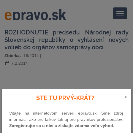
Menu
ROZHODNUTIE predsedu Národnej rady
Slovenskej republiky o vyhlásení nových
volieb do orgánov samosprávy obcí
Zbierka:
18/2014
|
7.2.2014
pošli e-mailom
vytlač zákon
x
STE TU PRVÝ-KRÁT?
Vitajte na internetovom serveri epravo.sk. Sme zdroj
informácií ako pre laikov tak aj pre právnikov profesionálov.
Zaregistrujte sa u nás a získajte zdarma veľa výhod.