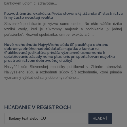
bankovým účtom či zdravotné...
Rozvod, úmrtie, exekúcia: Prečo slovenský „štandard“ vlastníctva
firmy často neustojí realitu
Slovenské podnikanie je výzva samo osebe. No ešte väčšie riziko
vzniká vtedy, keď je súkromný majetok a podnikanie „v jednej
peňaženke“. Rozvod spoločníka, úmrtie, exekúcia či...
Nové rozhodnutie Najvyššieho súdu SR posilňuje ochranu
dobromyseľného nadobúdateľa majetku z konkurzu.
(Publikovaná judikatúra prináša významné usmernenie k
uplatňovaniu zásady nemo plus iuris pri speňažovaní majetku
prostredníctvom dobrovoľnej dražby)
Najvyšší súd Slovenskej republiky publikoval v Zbierke stanovísk
Najvyššieho súdu a rozhodnutí súdov SR rozhodnutie, ktoré prináša
významný výklad ochrany dobromyseľného...
HĽADANIE V REGISTROCH