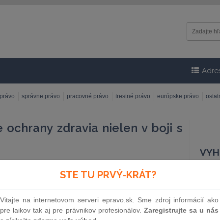
Adre
 právo
správne právo
pracovné právo
trestné právo
európske právo
osta
 ochrany zdravia nielen v boji s
9
VYH
r:
Alexandra Bražinová, Boris Klempa, Lilla Garayová,
STE TU PRVÝ-KRÁT?
a Erdősová, Stanislav Ďurica, Peter Kováč, Filip Stripaj
Čísl
adateľstvo:
Wolters Kluwer
Vitajte na internetovom serveri epravo.sk. Sme zdroj informácií ako
pre laikov tak aj pre právnikov profesionálov.
Zaregistrujte sa u nás
m vydania:
13. 5. 2022
Náz