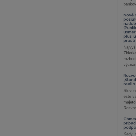
bankov
Nové r
posil
nadob
(Publi
usmer
plus i
prostr
Najvyš
Zbier
rozhod
význam
Rozvod
„štand
realit
Sloven
ešte v
majeto
Rozvod 
Obmed
prípad
podpo
Kedy m