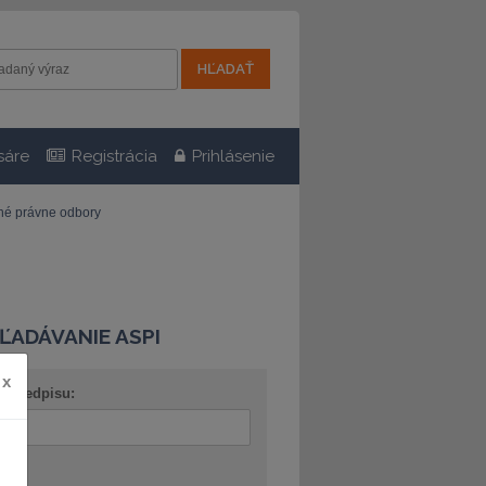
sáre
Registrácia
Prihlásenie
tné právne odbory
ĽADÁVANIE ASPI
x
o predpisu:
ov: