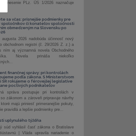
. Uznesenie PLz. ÚS 1/2026 naznačuje
od...
vte sa včas: prísnejšie podmienky pre
spoločníkov či konateľov spoločnosti
ením obmedzeným na Slovensku po
026
 augusta 2026 nadobúda účinnosť nový
o obchodnom registri (č. 29/2026 Z. z.) a
 s ním aj významná novela Obchodného
nníka. Novela prináša niekoľko
tných...
ent finančnej správy: pri kontrolách
pujeme podľa zákona. S Ministerstvom
ií SR rokujeme o férovejšej legislatíve
rane poctivých podnikateľov
ná správa postupuje pri kontrolách v
 so zákonom a zároveň pripravuje návrhy
 ktoré majú priniesť primeranejšie pokuty,
ie pravidlá a lepšie podmienky pre...
ti uplynulého týždňa
ý súd vyhlásil časť zákona o Bratislave
tiústavnú | Vláda upravila nariadenie o