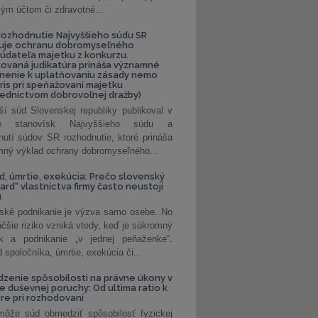
ým účtom či zdravotné...
ozhodnutie Najvyššieho súdu SR
ňuje ochranu dobromyseľného
údateľa majetku z konkurzu.
kovaná judikatúra prináša významné
nenie k uplatňovaniu zásady nemo
uris pri speňažovaní majetku
edníctvom dobrovoľnej dražby)
ší súd Slovenskej republiky publikoval v
ke stanovísk Najvyššieho súdu a
nutí súdov SR rozhodnutie, ktoré prináša
ný výklad ochrany dobromyseľného...
, úmrtie, exekúcia: Prečo slovenský
ard“ vlastníctva firmy často neustojí
u
ské podnikanie je výzva samo osebe. No
äčšie riziko vzniká vtedy, keď je súkromný
k a podnikanie „v jednej peňaženke“.
spoločníka, úmrtie, exekúcia či...
zenie spôsobilosti na právne úkony v
e duševnej poruchy: Od ultima ratio k
re pri rozhodovaní
ôže súd obmedziť spôsobilosť fyzickej