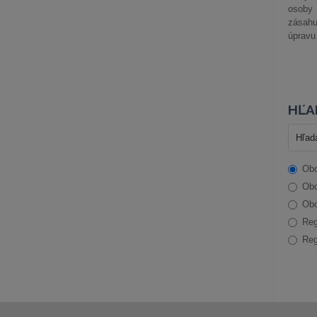
osoby 
zásah
úpravu
HĽA
Obc
Obc
Obc
Reg
Reg