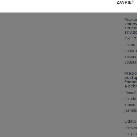
ZAVRIEŤ
celkov
odklon 
Pripra
zmeny 
s ruč
17.8.2
Od 17.
zákon 
spolu
záko
podsta
Prezid
postu
financ
a och
Finanč
súlade
zmien,
jasnejš
Udalos
Ústavn
za pro