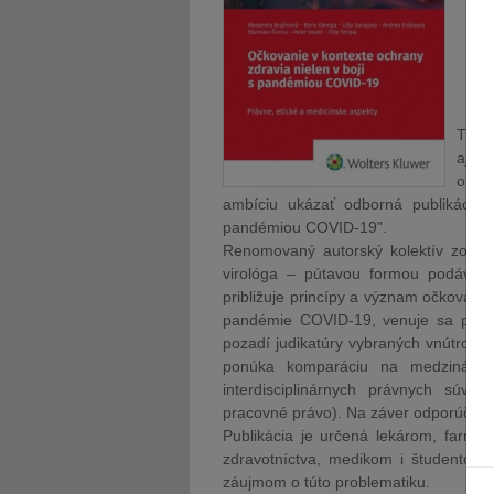
Téma 
aj p
orien
ambíciu ukázať odborná publikácia 
pandémiou COVID-19".
Renomovaný autorský kolektív zosta
virológa – pútavou formou podáva hi
približuje princípy a význam očkovani
pandémie COVID-19, venuje sa práv
pozadí judikatúry vybraných vnútrošt
ponúka komparáciu na medzinárodn
interdisciplinárnych právnych súvis
pracovné právo). Na záver odporúča rie
Publikácia je určená lekárom, farma
zdravotníctva, medikom i študentom pr
záujmom o túto problematiku.