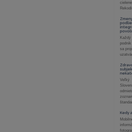
cielen
Rekodi
Zmeny
podlie
integ
povoľo
Každý 
podnik
sa pro
uzatvár
Zdrav
subjek
nekat
Veľký
Slove
odmiet
zoznam
štandar
Kedy a
Mobiln
inform
fotog