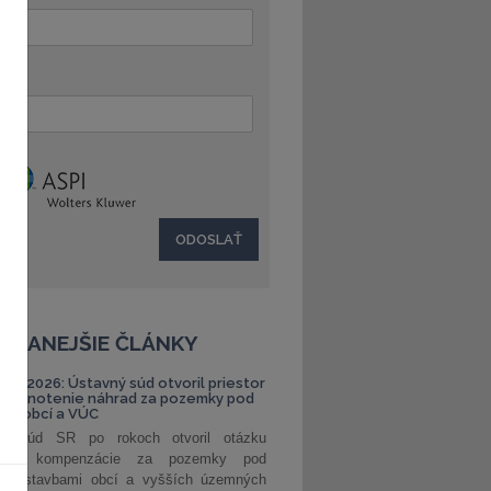
:
ČÍTANEJŠIE ČLÁNKY
S 1/2026: Ústavný súd otvoril priestor
ehodnotenie náhrad za pozemky pod
ami obcí a VÚC
ný súd SR po rokoch otvoril otázku
ranej kompenzácie za pozemky pod
ými stavbami obcí a vyšších územných