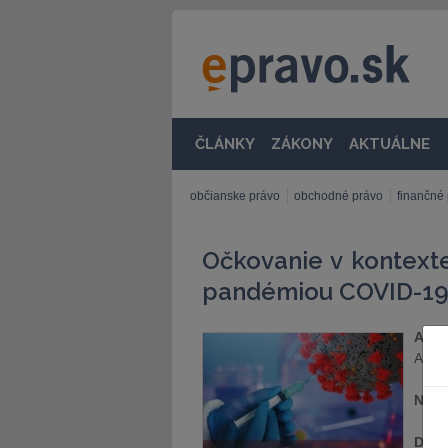
ČLÁNKY
ZÁKONY
AKTUÁLNE
občianske právo
obchodné právo
finančné
Očkovanie v kontexte
pandémiou COVID-1
Auto
Andre
Nakl
Dátu