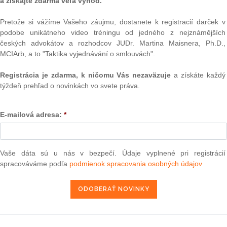
a získajte zdarma veľa výhod.
Pretože si vážíme Vašeho záujmu, dostanete k registracií darček v
KÚPIŤ
podobe unikátneho video tréningu od jedného z nejznámějších
Text
českých advokátov a rozhodcov JUDr. Martina Maisnera, Ph.D.,
MCIArb, a to "Taktika vyjednávání o smlouvách".
očkovania je zložitou problematikou nielen pre laickú, ale
re odbornú verejnosť. Ako ju uchopiť a ako sa v nej
Registrácia je zdarma, k ničomu Vás nezaväzuje
a získáte každý
tovať z medicínskeho, etického aj právneho hľadiska, má
týždeň prehľad o novinkách vo svete práva.
„Očkovanie v kontexte ochrany zdravia nielen v boji s
E-mailová adresa:
*
vený z odborníkov na danú tému – lekárov, právnikov a
stóriu očkovania a prostredníctvom príkladov zo sveta
a pre ľudské zdravie. Publikácia mapuje vývoj vakcín počas
nym aspektom dobrovoľného či povinného očkovania na
Vaše dáta sú u nás v bezpečí. Údaje vyplnené pri registrácií
NAJ
átnych súdov a Európskeho súdu pre ľudské práva. Taktiež
spracováváme podľa
podmienok spracovania osobných údajov
ej úrovni, ako aj optimalizáciu modelu očkovania v
PLz. Ú
lostiach (ústavné právo, trestné právo, správne právo,
na pr
šenia v oblasti existujúcej alebo novej právnej úpravy.
stavb
ceutom, právnikom, študentom ošetrovateľstva, verejného
Ústav
áva či farmácie, ale aj širokej čitateľskej verejnosti so
prime
verejn