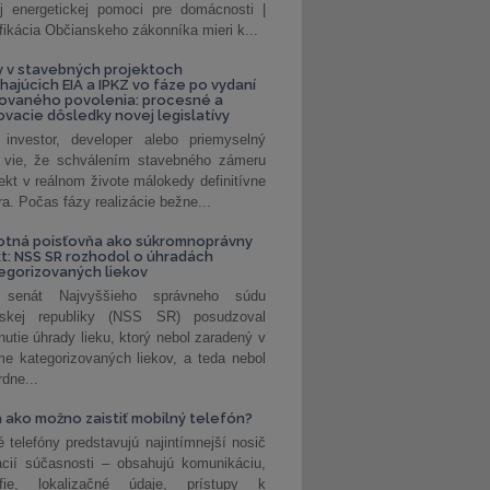
ej energetickej pomoci pre domácnosti |
fikácia Občianskeho zákonníka mieri k...
 v stavebných projektoch
hajúcich EIA a IPKZ vo fáze po vydaní
rovaného povolenia: procesné a
vacie dôsledky novej legislatívy
investor, developer alebo priemyselný
 vie, že schválením stavebného zámeru
jekt v reálnom živote málokedy definitívne
a. Počas fázy realizácie bežne...
otná poisťovňa ako súkromnoprávny
t: NSS SR rozhodol o úhradách
egorizovaných liekov
 senát Najvyššieho správneho súdu
nskej republiky (NSS SR) posudzoval
nutie úhrady lieku, ktorý nebol zaradený v
e kategorizovaných liekov, a teda nebol
dne...
 ako možno zaistiť mobilný telefón?
é telefóny predstavujú najintímnejší nosič
ácií súčasnosti – obsahujú komunikáciu,
rafie, lokalizačné údaje, prístupy k