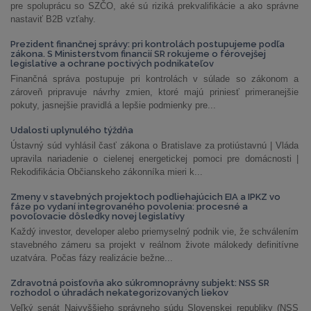
pre spoluprácu so SZČO, aké sú riziká prekvalifikácie a ako správne
nastaviť B2B vzťahy.
Prezident finančnej správy: pri kontrolách postupujeme podľa
zákona. S Ministerstvom financií SR rokujeme o férovejšej
legislatíve a ochrane poctivých podnikateľov
Finančná správa postupuje pri kontrolách v súlade so zákonom a
zároveň pripravuje návrhy zmien, ktoré majú priniesť primeranejšie
pokuty, jasnejšie pravidlá a lepšie podmienky pre...
Udalosti uplynulého týždňa
Ústavný súd vyhlásil časť zákona o Bratislave za protiústavnú | Vláda
upravila nariadenie o cielenej energetickej pomoci pre domácnosti |
Rekodifikácia Občianskeho zákonníka mieri k...
Zmeny v stavebných projektoch podliehajúcich EIA a IPKZ vo
fáze po vydaní integrovaného povolenia: procesné a
povoľovacie dôsledky novej legislatívy
Každý investor, developer alebo priemyselný podnik vie, že schválením
stavebného zámeru sa projekt v reálnom živote málokedy definitívne
uzatvára. Počas fázy realizácie bežne...
Zdravotná poisťovňa ako súkromnoprávny subjekt: NSS SR
rozhodol o úhradách nekategorizovaných liekov
Veľký senát Najvyššieho správneho súdu Slovenskej republiky (NSS