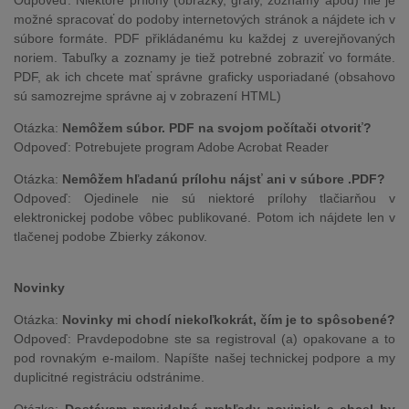
Odpoveď: Niektoré prílohy (obrázky, grafy, zoznamy apod) nie je
možné spracovať do podoby internetových stránok a nájdete ich v
súbore formáte. PDF přikládanému ku každej z uverejňovaných
noriem. Tabuľky a zoznamy je tiež potrebné zobraziť vo formáte.
PDF, ak ich chcete mať správne graficky usporiadané (obsahovo
sú samozrejme správne aj v zobrazení HTML)
Otázka:
Nemôžem súbor. PDF na svojom počítači otvoriť?
Odpoveď: Potrebujete program Adobe Acrobat Reader
Otázka:
Nemôžem hľadanú prílohu nájsť ani v súbore .PDF?
Odpoveď: Ojedinele nie sú niektoré prílohy tlačiarňou v
elektronickej podobe vôbec publikované. Potom ich nájdete len v
tlačenej podobe Zbierky zákonov.
Novinky
Otázka:
Novinky mi chodí niekoľkokrát, čím je to spôsobené?
Odpoveď: Pravdepodobne ste sa registroval (a) opakovane a to
pod rovnakým e-mailom. Napíšte našej technickej podpore a my
duplicitné registráciu odstránime.