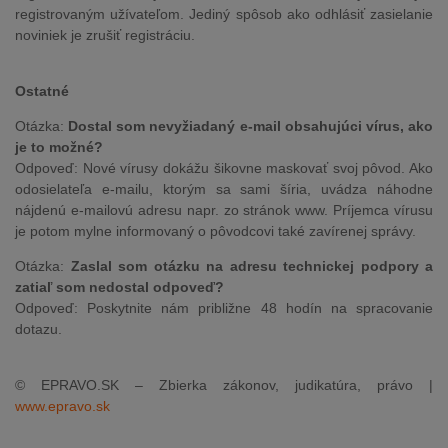
registrovaným užívateľom. Jediný spôsob ako odhlásiť zasielanie
noviniek je zrušiť registráciu.
Ostatné
Otázka:
Dostal som nevyžiadaný e-mail obsahujúci vírus, ako
je to možné?
Odpoveď: Nové vírusy dokážu šikovne maskovať svoj pôvod. Ako
odosielateľa e-mailu, ktorým sa sami šíria, uvádza náhodne
nájdenú e-mailovú adresu napr. zo stránok www. Príjemca vírusu
je potom mylne informovaný o pôvodcovi také zavírenej správy.
Otázka:
Zaslal som otázku na adresu technickej podpory a
zatiaľ som nedostal odpoveď?
Odpoveď: Poskytnite nám približne 48 hodín na spracovanie
dotazu.
© EPRAVO.SK – Zbierka zákonov, judikatúra, právo |
www.epravo.sk