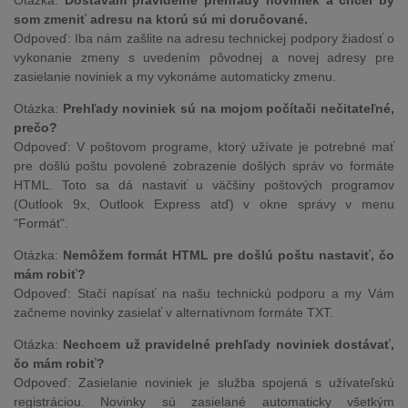
Otázka:
Dostávam pravidelné prehľady noviniek a chcel by
som zmeniť adresu na ktorú sú mi doručované.
Odpoveď: Iba nám zašlite na adresu technickej podpory žiadosť o
vykonanie zmeny s uvedením pôvodnej a novej adresy pre
zasielanie noviniek a my vykonáme automaticky zmenu.
Otázka:
Prehľady noviniek sú na mojom počítači nečitateľné,
prečo?
Odpoveď: V poštovom programe, ktorý užívate je potrebné mať
pre došlú poštu povolené zobrazenie došlých správ vo formáte
HTML. Toto sa dá nastaviť u väčšiny poštových programov
(Outlook 9x, Outlook Express atď) v okne správy v menu
"Formát".
Otázka:
Nemôžem formát HTML pre došlú poštu nastaviť, čo
mám robiť?
Odpoveď: Stačí napísať na našu technickú podporu a my Vám
začneme novinky zasielať v alternatívnom formáte TXT.
Otázka:
Nechcem už pravidelné prehľady noviniek dostávať,
čo mám robiť?
Odpoveď: Zasielanie noviniek je služba spojená s užívateľskú
registráciou. Novinky sú zasielané automaticky všetkým