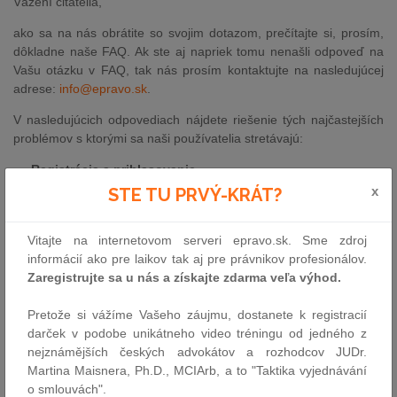
Vážení čitatelia,
ako sa na nás obrátite so svojim dotazom, prečítajte si, prosím,
dôkladne naše FAQ. Ak ste aj napriek tomu nenašli odpoveď na
Vašu otázku v FAQ, tak nás prosím kontaktujte na nasledujúcej
adrese:
info@epravo.sk
.
V nasledujúcich odpovediach nájdete riešenie tých najčastejších
problémov s ktorými sa naši používatelia stretávajú:
Registrácia a prihlasovanie
x
STE TU PRVÝ-KRÁT?
Zbierka zákonov a vyhľadávanie
Novinky
Ostatné
Vitajte na internetovom serveri epravo.sk. Sme zdroj
informácií ako pre laikov tak aj pre právnikov profesionálov.
Zaregistrujte sa u nás a získajte zdarma veľa výhod.
Registrácia a prihlasovanie
Pretože si vážíme Vašeho záujmu, dostanete k registracií
Otázka:
Zaregistroval som sa na stránkach epravo.sk, ale
darček v podobe unikátneho video tréningu od jedného z
nemôžem sa pod zvoleným užívateľským menom a heslom
nejznámějších českých advokátov a rozhodcov JUDr.
prihlásiť?
Martina Maisnera, Ph.D., MCIArb, a to "Taktika vyjednávání
Odpoveď: Po vyplnení registračného formulára musia byť dáta
o smlouvách".
Vami zadané uložená našimi pracovníkmi do databázy.