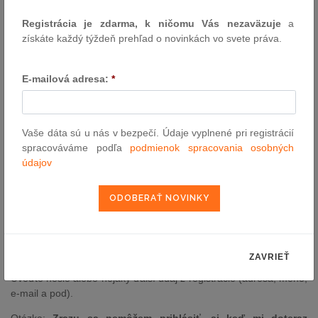
Spracovanie prebieha niekoľkokrát za deň a tak môže trvať
Registrácia je zdarma, k ničomu Vás nezaväzuje
a
niekoľko hodín, než sa stane Vaša registrácia aktívny.
získáte každý týždeň prehľad o novinkách vo svete práva.
Otázka:
Zaregistroval som sa už včera a stále sa nemôžem
prihlásiť pod zvoleným užívateľským menom a heslom?
E-mailová adresa:
*
Odpoveď: Skontrolujte či zadávate správne používateľské meno a
heslo, najmä ak ste napr. registráciu vykonal viackrát. Najčastejšie
je práve chyba pri zadávaní užívateľského mena alebo hesla. Ak
ste si istý správnosťou týchto údajov, kontaktujte nás a my Vám
Vaše dáta sú u nás v bezpečí. Údaje vyplnené pri registrácií
zašleme (pre kontrolu) správne heslo. V žiadosti uveďte Vaše
spracováváme podľa
podmienok spracovania osobných
užívateľské meno a e-mail pod ktorým ste sa registroval.
údajov
Otázka:
Zabudol som svoje heslo, čo mám robiť?
Odpoveď: Stačí nás požiadať o zaslanie hesla. Uveďte
užívateľské meno a nejaký ďalší údaj z registrácie (adresa, meno,
e-mail a pod).
Otázka:
Zabudol som svoje užívateľské meno, čo mám robiť?
ZAVRIEŤ
Odpoveď: Stačí nás požiadať o zaslanie užívateľského mena.
Uveďte heslo alebo nejaký ďalší údaj z registrácie (adresa, meno,
e-mail a pod).