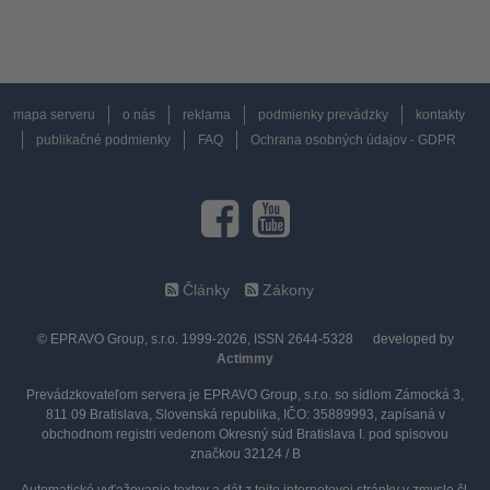
mapa serveru
o nás
reklama
podmienky prevádzky
kontakty
publikačné podmienky
FAQ
Ochrana osobných údajov - GDPR
Články
Zákony
© EPRAVO Group, s.r.o. 1999-2026, ISSN 2644-5328
developed by
Actimmy
Prevádzkovateľom servera je EPRAVO Group, s.r.o. so sídlom Zámocká 3,
811 09 Bratislava, Slovenská republika, IČO: 35889993, zapísaná v
obchodnom registri vedenom Okresný súd Bratislava I. pod spisovou
značkou 32124 / B