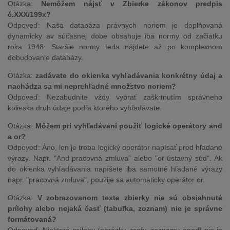
Otázka:
Nemôžem nájsť v Zbierke zákonov predpis
č.XXX/199x?
Odpoveď: Naša databáza právnych noriem je doplňovaná
dynamicky av súčasnej dobe obsahuje iba normy od začiatku
roka 1948. Staršie normy teda nájdete až po komplexnom
dobudovanie databázy.
Otázka:
zadávate do okienka vyhľadávania konkrétny údaj a
nachádza sa mi neprehľadné množstvo noriem?
Odpoveď: Nezabudnite vždy vybrať zaškrtnutím správneho
kolieska druh údaje podľa ktorého vyhľadávate.
Otázka:
Môžem pri vyhľadávaní použiť logické operátory and
a or?
Odpoveď: Áno, len je treba logický operátor napísať pred hľadané
výrazy. Napr. "And pracovná zmluva" alebo "or ústavný súd". Ak
do okienka vyhľadávania napíšete iba samotné hľadané výrazy
napr. "pracovná zmluva", použije sa automaticky operátor or.
Otázka:
V zobrazovanom texte zbierky nie sú obsiahnuté
prílohy alebo nejaká časť (tabuľka, zoznam) nie je správne
formátovaná?