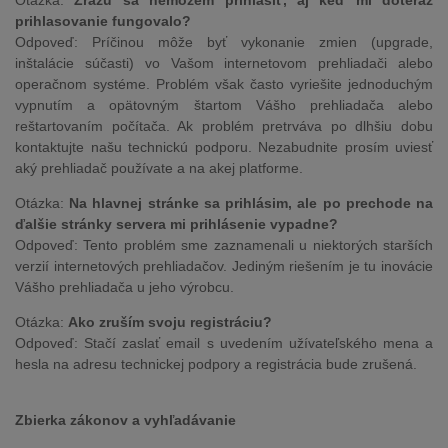
Otázka:
Zrazu sa nemôžem prihlásiť, aj keď mi doteraz
prihlasovanie fungovalo?
Odpoveď: Príčinou môže byť vykonanie zmien (upgrade,
inštalácie súčasti) vo Vašom internetovom prehliadači alebo
operačnom systéme. Problém však často vyriešite jednoduchým
vypnutím a opätovným štartom Vášho prehliadača alebo
reštartovaním počítača. Ak problém pretrváva po dlhšiu dobu
kontaktujte našu technickú podporu. Nezabudnite prosím uviesť
aký prehliadač používate a na akej platforme.
Otázka:
Na hlavnej stránke sa prihlásim, ale po prechode na
ďalšie stránky servera mi prihlásenie vypadne?
Odpoveď: Tento problém sme zaznamenali u niektorých starších
verzií internetových prehliadačov. Jediným riešením je tu inovácie
Vášho prehliadača u jeho výrobcu.
Otázka:
Ako zruším svoju registráciu?
Odpoveď: Stačí zaslať email s uvedením užívateľského mena a
hesla na adresu technickej podpory a registrácia bude zrušená.
Zbierka zákonov a vyhľadávanie