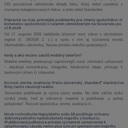
SR) posudzoval odmietnutie úhrady lieku, ktorý nebol zaradený v
zozname kategorizovaných liekov, a teda nebol štandardne...
Pripravte sa včas: prísnejšie podmienky pre zmeny spoločníkov či
konateľov spoločnosti s ručením obmedzeným na Slovensku po
17.8.2026
Od 17. augusta 2026 nadobúda účinnosť nový zákon o obchodnom
registri (č. 29/2026 Z. z.) a spolu s ním aj významná novela
Obchodného zákonníka. Novela prináša niekoľko podstatných...
Kedy a ako možno zaistiť mobilný telefón?
Mobilné telefóny predstavujú najintímnejší nosič informácií súčasnosti
– obsahujú komunikáciu, fotografie, lokalizačné údaje, prístupy k
bankovým účtom či zdravotné...
Rozvod, úmrtie, exekúcia: Prečo slovenský „štandard“ vlastníctva
firmy často neustojí realitu
Slovenské podnikanie je výzva samo osebe. No ešte väčšie riziko
vzniká vtedy, keď je súkromný majetok a podnikanie „v jednej
peňaženke“. Rozvod spoločníka, úmrtie, exekúcia či...
Nové rozhodnutie Najvyššieho súdu SR posilňuje ochranu
dobromyseľného nadobúdateľa majetku z konkurzu.
(Publikovaná judikatúra prináša významné usmernenie k
uplatňovaniu zásady nemo plus iuris pri speňažovaní majetku