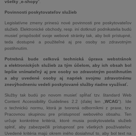
všetky
„
e-shopy
“.
Povinnosti poskytovateľov služieb
Legislatívne zmeny prinesú nové povinnosti pre poskytovateľov
služieb. Elektronické obchody, resp. iní dotknutí podnikatelia budú
musieť prispôsobiť svoje webové stránky tak, aby boli prístupné,
teda dostupné a použiteľné aj pre osoby so zdravotným
postihnutím.
Potrebná bude celková technická úprava webstránok
a elektronických služieb za tým účelom, aby ich obsah bol
lepšie vnímateľný aj pre osoby so zdravotným postihnutím
a aby uvedené osoby aj napriek svojmu zdravotnému
znevýhodneniu vedeli poskytované služby riadne využívať.
Služby tak budú po novom musieť spĺňať tzv. štandard Web
Content Accessibility Guidelines 2.2 (ďalej len „
WCAG
“). Ide
o technickú normu, ktorá je tvorená odborníkmi z praxe, tzv.
Pracovnou skupinou pre prístupnosť webového obsahu. Ten
určuje konkrétne kritériá, ktoré musia poskytovatelia služieb
splniť, aby zabezpečili prístupnosť pre všetkých používateľov.
Uvedené kritéria majú okrem iného dosiahnuť to, aby bol text na