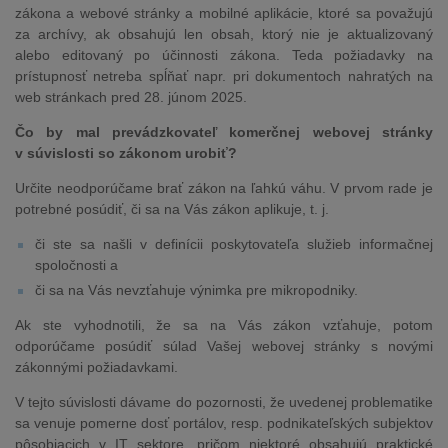
zákona a webové stránky a mobilné aplikácie, ktoré sa považujú
za archívy, ak obsahujú len obsah, ktorý nie je aktualizovaný
alebo editovaný po účinnosti zákona. Teda požiadavky na
prístupnosť netreba spĺňať napr. pri dokumentoch nahratých na
web stránkach pred 28. júnom 2025.
Čo by mal prevádzkovateľ komerčnej webovej stránky
v súvislosti so zákonom urobiť?
Určite neodporúčame brať zákon na ľahkú váhu. V prvom rade je
potrebné posúdiť, či sa na Vás zákon aplikuje, t. j.
či ste sa našli v definícii poskytovateľa služieb informačnej
spoločnosti a
či sa na Vás nevzťahuje výnimka pre mikropodniky.
Ak ste vyhodnotili, že sa na Vás zákon vzťahuje, potom
odporúčame posúdiť súlad Vašej webovej stránky s novými
zákonnými požiadavkami.
V tejto súvislosti dávame do pozornosti, že uvedenej problematike
sa venuje pomerne dosť portálov, resp. podnikateľských subjektov
pôsobiacich v IT sektore, pričom niektoré obsahujú praktické