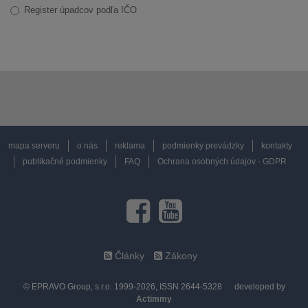
Register úpadcov podľa IČO
mapa serveru
o nás
reklama
podmienky prevádzky
kontakty
publikačné podmienky
FAQ
Ochrana osobných údajov - GDPR
Články
Zákony
© EPRAVO Group, s.r.o. 1999-2026, ISSN 2644-5328
developed by
Actimmy