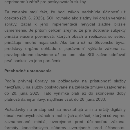
neprimeranú záťaž pre poskytovateľa služby.
Za zmienku stojí fakt, že hoci zákon nadobúda účinnosť už
čoskoro (28. 6. 2025), SOI, rovnako ako žiadny iný orgán verejnej
správy, zatiaľ k jeho implementácii nevydal žiadne bližšie
usmernenie. Je pritom celkom zrejmé, že pre dotknuté subjekty
prináša viaceré povinnosti, ktorých obsah a realizácia so sebou
prinášajú mnohé nejasnosti. Ako tomu už na Slovensku býva,
predstavy orgánu dohľadu o „správnom“ výklade zákona sa
pravdepodobne dozvieme až po tom, ako SOI začne udeľovať
prvé sankcie za jeho porušenie.
Prechodné ustanovenia
Podľa právnej úpravy sa požiadavky na prístupnosť služby
nevzťahujú na služby poskytované na základe zmluvy uzatvorenej
do 28. júna 2025. Táto výnimka platí až do skončenia doby
platnosti danej zmluvy, najdlhšie však do 28. júna 2030.
Požiadavky na prístupnosť sa nevzťahujú ani na určitý digitálny
obsah webových stránok a mobilných aplikácií, ktorými sú vopred
zaznamenané médiá, uverejnené pred účinnosťou zákona,
formáty kancelárskych súborov uverejnené pred účinnosťou