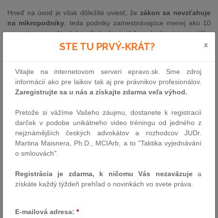
Hneď na úvod je však dôležité uviesť, že
zákon sa nevzťahuje
na mikropodniky
, teda podniky zamestnávajúce menej ako 10
zamestnancov, ktorých ročný obrat alebo súvaha je vo výške
menej ako 2 milióny eur. Okrem mikropodnikov má však zákon
x
STE TU PRVÝ-KRÁT?
dopad na pomerne širokú škálu subjektov.
Okruhy služieb, na ktoré sa zákon vzťahuje
Vitajte na internetovom serveri epravo.sk. Sme zdroj
informácií ako pre laikov tak aj pre právnikov profesionálov.
Zákon sa vzťahuje na viaceré oblasti
služieb poskytovaných
Zaregistrujte sa u nás a získajte zdarma veľa výhod.
spotrebiteľom
. Patria sem napríklad služby leteckej,
autobusovej, vodnej či železničnej dopravy a tiež služby v
Pretože si vážíme Vašeho záujmu, dostanete k registracií
oblasti financií. Zákon sa však vzťahuje aj na tzv.
služby
darček v podobe unikátneho video tréningu od jedného z
informačnej spoločnosti
, pod ktorými sa ukrýva viacero
nejznámějších českých advokátov a rozhodcov JUDr.
„bežných“ digitálnych služieb, ako napríklad webové stránky
Martina Maisnera, Ph.D., MCIArb, a to "Taktika vyjednávání
firiem, mobilné aplikácie a e-shopy. Práve na uvedenú oblasť sa
o smlouvách".
zameriame v tomto článku.
Registrácia je zdarma, k ničomu Vás nezaväzuje
a
Legislatíva EAA
totiž definuje „služby informačnej spoločnosti“ ako
získáte každý týždeň prehľad o novinkách vo svete práva.
služby poskytované
za úhradu, na diaľku, elektronickým
spôsobom
a
na individuálnu žiadosť prijímateľa služieb
.
Výklad definície je však potrebné aplikovať extenzívne. To
E-mailová adresa:
*
znamená, že napríklad pojem „za úhradu“ zahŕňa aj služby, kde