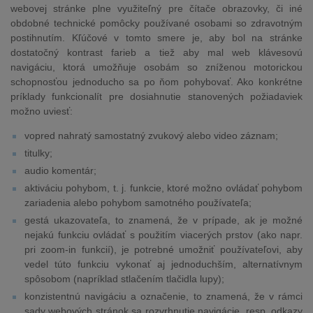
webovej stránke plne využiteľný pre čítače obrazovky, či iné
obdobné technické pomôcky používané osobami so zdravotným
postihnutím. Kľúčové v tomto smere je, aby bol na stránke
dostatočný kontrast farieb a tiež aby mal web klávesovú
navigáciu, ktorá umožňuje osobám so zníženou motorickou
schopnosťou jednoducho sa po ňom pohybovať. Ako konkrétne
príklady funkcionalít pre dosiahnutie stanovených požiadaviek
možno uviesť:
vopred nahratý samostatný zvukový alebo video záznam;
titulky;
audio komentár;
aktiváciu pohybom, t. j. funkcie, ktoré možno ovládať pohybom
zariadenia alebo pohybom samotného používateľa;
gestá ukazovateľa, to znamená, že v prípade, ak je možné
nejakú funkciu ovládať s použitím viacerých prstov (ako napr.
pri zoom-in funkcií), je potrebné umožniť používateľovi, aby
vedel túto funkciu vykonať aj jednoduchším, alternatívnym
spôsobom (napríklad stlačením tlačidla lupy);
konzistentnú navigáciu a označenie, to znamená, že v rámci
sady webových stránok sa rozvrhnutie navigácie, resp. odkazy