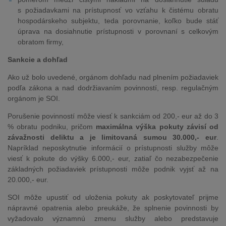
s požiadavkami na prístupnosť vo vzťahu k čistému obratu
hospodárskeho subjektu, teda porovnanie, koľko bude stáť
úprava na dosiahnutie prístupnosti v porovnaní s celkovým
obratom firmy,
Sankcie a dohľad
Ako už bolo uvedené, orgánom dohľadu nad plnením požiadaviek
podľa zákona a nad dodržiavaním povinností, resp. regulačným
orgánom je SOI.
Porušenie povinností môže viesť k sankciám od 200,- eur až do 3
% obratu podniku, pričom
maximálna výška pokuty závisí od
závažnosti deliktu a je limitovaná sumou 30.000,- eur
.
Napríklad neposkytnutie informácií o prístupnosti služby môže
viesť k pokute do výšky 6.000,- eur, zatiaľ čo nezabezpečenie
základných požiadaviek prístupnosti môže podnik vyjsť až na
20.000,- eur.
SOI môže upustiť od uloženia pokuty ak poskytovateľ prijme
nápravné opatrenia alebo preukáže, že splnenie povinnosti by
vyžadovalo významnú zmenu služby alebo predstavuje