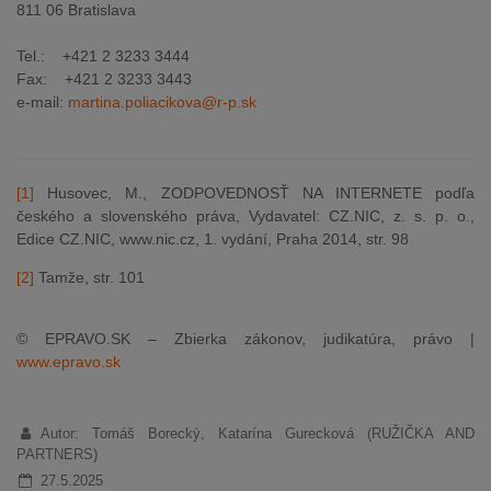
811 06 Bratislava
Tel.: +421 2 3233 3444
Fax: +421 2 3233 3443
e-mail:
martina.poliacikova@r-p.sk
[1]
Husovec, M., ZODPOVEDNOSŤ NA INTERNETE podľa
českého a slovenského práva, Vydavatel: CZ.NIC, z. s. p. o.,
Edice CZ.NIC, www.nic.cz, 1. vydání, Praha 2014, str. 98
[2]
Tamže, str. 101
© EPRAVO.SK – Zbierka zákonov, judikatúra, právo |
www.epravo.sk
Autor: Tomáš Borecký, Katarína Gurecková (RUŽIČKA AND
PARTNERS)
27.5.2025