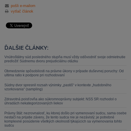
pošli e-mailom
vytlač článok
ĎALŠIE ČLÁNKY:
Vnútroštátny súd posledného stupňa musí vždy odôvodniť svoje odmietnutie
predložiť Súdnemu dvoru prejudiciálnu otázku
Obmedzenie spôsobilosti na právne úkony v prípade duševnej poruchy: Od
ultima ratio k podpore pri rozhodovaní
Súdny dvor spresnil rozsah výnimky „pastiš“ v kontexte „hudobného
vzorkovania“ (sampling)
Zdravotná poisťovňa ako súkromnoprávny subjekt: NSS SR rozhodol o
úhradách nekategorizovaných liekov
Právny štát: nezrovnalosť, ku ktorej došlo pri vymenovaní sudcu, sama osebe
nestačí na prijatie záveru, že tento sudca nie je nezávislý; je potrebné
komplexné posúdenie všetkých okolností týkajúcich sa vymenovania tohto
sudcu