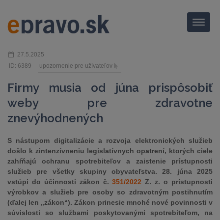
Menu
27.5.2025
ID: 6389
upozornenie pre užívateľov
Firmy musia od júna prispôsobiť
weby pre zdravotne
znevýhodnených
S nástupom digitalizácie a rozvoja elektronických služieb
došlo k zintenzívneniu legislatívnych opatrení, ktorých ciele
zahŕňajú ochranu spotrebiteľov a zaistenie prístupnosti
služieb pre všetky skupiny obyvateľstva. 28. júna 2025
vstúpi do účinnosti zákon č.
351/2022
Z. z. o prístupnosti
výrobkov a služieb pre osoby so zdravotným postihnutím
(ďalej len „zákon“). Zákon prinesie mnohé nové povinnosti v
súvislosti so službami poskytovanými spotrebiteľom, na