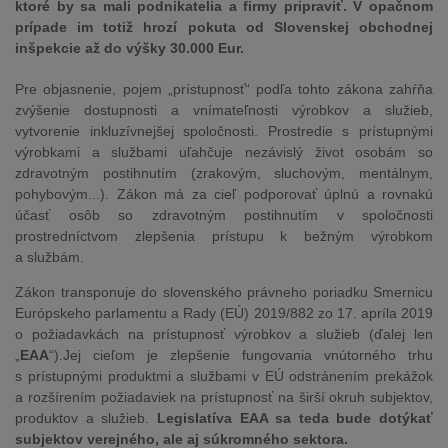
ktoré by sa mali podnikatelia a firmy pripraviť. V opačnom
prípade im totiž hrozí pokuta od Slovenskej obchodnej
inšpekcie až do výšky 30.000 Eur.
Pre objasnenie, pojem „prístupnosť“ podľa tohto zákona zahŕňa
zvýšenie dostupnosti a vnímateľnosti výrobkov a služieb,
vytvorenie inkluzívnejšej spoločnosti. Prostredie s prístupnými
výrobkami a službami uľahčuje nezávislý život osobám so
zdravotným postihnutím (zrakovým, sluchovým, mentálnym,
pohybovým...). Zákon má za cieľ podporovať úplnú a rovnakú
účasť osôb so zdravotným postihnutím v spoločnosti
prostredníctvom zlepšenia prístupu k bežným výrobkom
a službám.
Zákon transponuje do slovenského právneho poriadku Smernicu
Európskeho parlamentu a Rady (EÚ) 2019/882 zo 17. apríla 2019
o požiadavkách na prístupnosť výrobkov a služieb (ďalej len
„
EAA
“).Jej cieľom je zlepšenie fungovania vnútorného trhu
s prístupnými produktmi a službami v EÚ odstránením prekážok
a rozšírením požiadaviek na prístupnosť na širší okruh subjektov,
produktov a služieb.
Legislatíva EAA sa teda bude dotýkať
subjektov verejného, ale aj súkromného sektora.