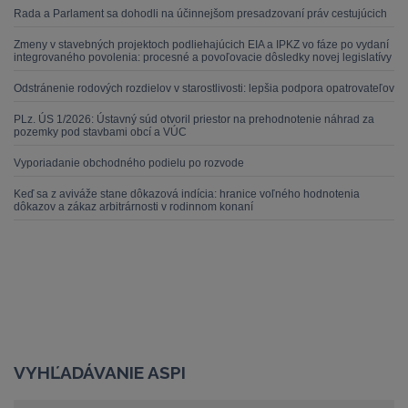
Rada a Parlament sa dohodli na účinnejšom presadzovaní práv cestujúcich
Zmeny v stavebných projektoch podliehajúcich EIA a IPKZ vo fáze po vydaní
integrovaného povolenia: procesné a povoľovacie dôsledky novej legislatívy
Odstránenie rodových rozdielov v starostlivosti: lepšia podpora opatrovateľov
PLz. ÚS 1/2026: Ústavný súd otvoril priestor na prehodnotenie náhrad za
pozemky pod stavbami obcí a VÚC
Vyporiadanie obchodného podielu po rozvode
Keď sa z aviváže stane dôkazová indícia: hranice voľného hodnotenia
dôkazov a zákaz arbitrárnosti v rodinnom konaní
VYHĽADÁVANIE ASPI