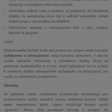
vyskytujú v rovnakom relatívnom poradí;
minimálna veľkosť cieľa v pixeloch, to znamená, že stlačiteľné
objekty na webstránke musí byť o veľkosti minimálne oblasti
dotyku prsta s obrazovkou na telefóne;
definovanie skratiek a nezvyčajných fráz a slov, vrátane
idiómov a žargónu
a pod.
Poskytovatelia služieb budú tiež povinní na svojom webe zverejniť
vyhlásenie o prístupnosti
, teda formálny dokument, v ktorom
uvedú základné informácie o charaktere služby, ktorá sa
poskytuje spotrebiteľom a o tom, akým spôsobom sú vo vzťahu
k uvedenej službe zabezpečené požiadavky na prístupnosť pre
osoby so zdravotným postihnutím.
Výnimky
Ak splnenie vyššie uvedených požiadaviek predstavuje pre
poskytovateľa služby zásadnú zmenu základnej povahy služby
alebo neprimeranú záťaž, zákon umožňuje firmám využiť
„výnimku“. Musia však preukázať dôvody a oznámiť ich