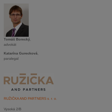
Tomáš Borecký
,
advokát
Katarína Gurecková
,
paralegal
RUŽIČKA AND PARTNERS s. r. o.
Vysoká 2/B