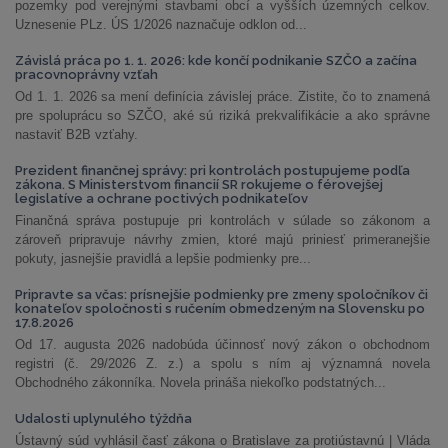
pozemky pod verejnými stavbami obcí a vyšších územných celkov.
Uznesenie PLz. ÚS 1/2026 naznačuje odklon od...
Závislá práca po 1. 1. 2026: kde končí podnikanie SZČO a začína
pracovnoprávny vzťah
Od 1. 1. 2026 sa mení definícia závislej práce. Zistite, čo to znamená
pre spoluprácu so SZČO, aké sú riziká prekvalifikácie a ako správne
nastaviť B2B vzťahy.
Prezident finančnej správy: pri kontrolách postupujeme podľa
zákona. S Ministerstvom financií SR rokujeme o férovejšej
legislatíve a ochrane poctivých podnikateľov
Finančná správa postupuje pri kontrolách v súlade so zákonom a
zároveň pripravuje návrhy zmien, ktoré majú priniesť primeranejšie
pokuty, jasnejšie pravidlá a lepšie podmienky pre...
Pripravte sa včas: prísnejšie podmienky pre zmeny spoločníkov či
konateľov spoločnosti s ručením obmedzeným na Slovensku po
17.8.2026
Od 17. augusta 2026 nadobúda účinnosť nový zákon o obchodnom
registri (č. 29/2026 Z. z.) a spolu s ním aj významná novela
Obchodného zákonníka. Novela prináša niekoľko podstatných...
Udalosti uplynulého týždňa
Ústavný súd vyhlásil časť zákona o Bratislave za protiústavnú | Vláda