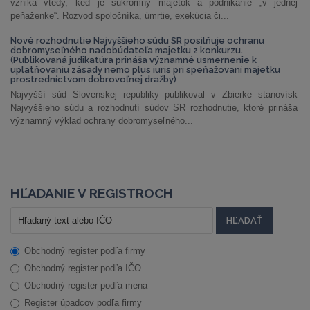
vzniká vtedy, keď je súkromný majetok a podnikanie „v jednej
peňaženke“. Rozvod spoločníka, úmrtie, exekúcia či...
Nové rozhodnutie Najvyššieho súdu SR posilňuje ochranu
dobromyseľného nadobúdateľa majetku z konkurzu.
(Publikovaná judikatúra prináša významné usmernenie k
uplatňovaniu zásady nemo plus iuris pri speňažovaní majetku
prostredníctvom dobrovoľnej dražby)
Najvyšší súd Slovenskej republiky publikoval v Zbierke stanovísk
Najvyššieho súdu a rozhodnutí súdov SR rozhodnutie, ktoré prináša
významný výklad ochrany dobromyseľného...
HĽADANIE V REGISTROCH
Obchodný register podľa firmy
Obchodný register podľa IČO
Obchodný register podľa mena
Register úpadcov podľa firmy