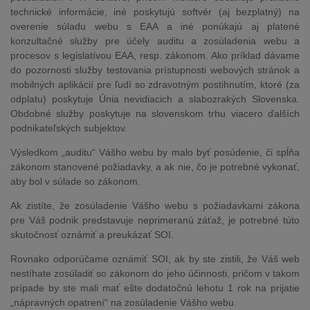
technické informácie, iné poskytujú softvér (aj bezplatný) na
overenie súladu webu s EAA a iné ponúkajú aj platené
konzultačné služby pre účely auditu a zosúladenia webu a
procesov s legislatívou EAA, resp. zákonom. Ako príklad dávame
do pozornosti služby testovania prístupnosti webových stránok a
mobilných aplikácií pre ľudí so zdravotným postihnutím, ktoré (za
odplatu) poskytuje Únia nevidiacich a slabozrakých Slovenska.
Obdobné služby poskytuje na slovenskom trhu viacero ďalších
podnikateľských subjektov.
Výsledkom „auditu“ Vášho webu by malo byť posúdenie, či spĺňa
zákonom stanovené požiadavky, a ak nie, čo je potrebné vykonať,
aby bol v súlade so zákonom.
Ak zistíte, že zosúladenie Vášho webu s požiadavkami zákona
pre Váš podnik predstavuje neprimeranú záťaž, je potrebné túto
skutočnosť oznámiť a preukázať SOI.
Rovnako odporúčame oznámiť SOI, ak by ste zistili, že Váš web
nestíhate zosúladiť so zákonom do jeho účinnosti, pričom v takom
prípade by ste mali mať ešte dodatočnú lehotu 1 rok na prijatie
„nápravných opatrení“ na zosúladenie Vášho webu.