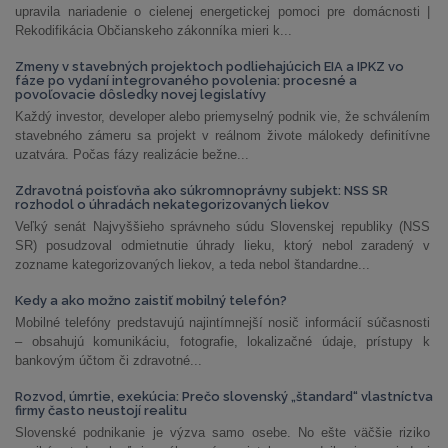
upravila nariadenie o cielenej energetickej pomoci pre domácnosti |
Rekodifikácia Občianskeho zákonníka mieri k...
Zmeny v stavebných projektoch podliehajúcich EIA a IPKZ vo
fáze po vydaní integrovaného povolenia: procesné a
povoľovacie dôsledky novej legislatívy
Každý investor, developer alebo priemyselný podnik vie, že schválením
stavebného zámeru sa projekt v reálnom živote málokedy definitívne
uzatvára. Počas fázy realizácie bežne...
Zdravotná poisťovňa ako súkromnoprávny subjekt: NSS SR
rozhodol o úhradách nekategorizovaných liekov
Veľký senát Najvyššieho správneho súdu Slovenskej republiky (NSS
SR) posudzoval odmietnutie úhrady lieku, ktorý nebol zaradený v
zozname kategorizovaných liekov, a teda nebol štandardne...
Kedy a ako možno zaistiť mobilný telefón?
Mobilné telefóny predstavujú najintímnejší nosič informácií súčasnosti
– obsahujú komunikáciu, fotografie, lokalizačné údaje, prístupy k
bankovým účtom či zdravotné...
Rozvod, úmrtie, exekúcia: Prečo slovenský „štandard“ vlastníctva
firmy často neustojí realitu
Slovenské podnikanie je výzva samo osebe. No ešte väčšie riziko