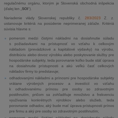
regulačnému orgánu, ktorým je Slovenská obchodná inšpekcia
(ďalej len „
SOI
“).
Nariadenie vlády Slovenskej republiky č.
283/2023
Z. z.
ustanovuje kritériá na posúdenie neprimeranej záťaže. Kritériá
súvisia hlavne s:
pomerom medzi čistými nákladmi na dosiahnutie súladu
s požiadavkami na prístupnosť vo vzťahu k celkovým
nákladom (prevádzkové a kapitálové výdavky) na výrobu,
distribúciu alebo dovoz výrobku alebo poskytovanie služby pre
hospodárske subjekty, teda porovnanie koľko bude stáť úprava
na dosiahnutie prístupnosti a akú veľkú časť celkových
nákladov firmy to predstavuje;
odhadovanými nákladmi a prínosmi pre hospodárske subjekty
vrátane výrobných procesov a investícií vo vzťahu
k odhadovanému prínosu pre osoby so zdravotným
postihnutím, pričom sa zohľadňuje množstvo a frekvenciu
využívania konkrétnych výrobkov alebo služieb, teda
porovnanie odhadov, aký bude mať úprava prístupnosti prínos
pre firmu a aký pre osoby so zdravotným postihnutím;
pomerom medzi čistými nákladmi na dosiahnutie súladu