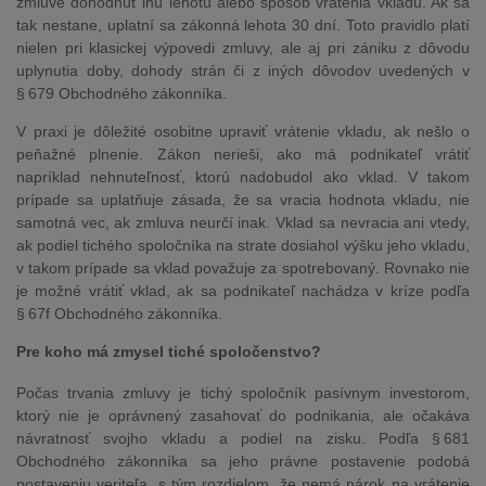
zmluve dohodnúť inú lehotu alebo spôsob vrátenia vkladu. Ak sa
tak nestane, uplatní sa zákonná lehota 30 dní. Toto pravidlo platí
nielen pri klasickej výpovedi zmluvy, ale aj pri zániku z dôvodu
uplynutia doby, dohody strán či z iných dôvodov uvedených v
§ 679 Obchodného zákonníka.
V praxi je dôležité osobitne upraviť vrátenie vkladu, ak nešlo o
peňažné plnenie. Zákon nerieši, ako má podnikateľ vrátiť
napríklad nehnuteľnosť, ktorú nadobudol ako vklad. V takom
prípade sa uplatňuje zásada, že sa vracia hodnota vkladu, nie
samotná vec, ak zmluva neurčí inak. Vklad sa nevracia ani vtedy,
ak podiel tichého spoločníka na strate dosiahol výšku jeho vkladu,
v takom prípade sa vklad považuje za spotrebovaný. Rovnako nie
je možné vrátiť vklad, ak sa podnikateľ nachádza v kríze podľa
§ 67f Obchodného zákonníka.
Pre koho má zmysel tiché spoločenstvo?
Počas trvania zmluvy je tichý spoločník pasívnym investorom,
ktorý nie je oprávnený zasahovať do podnikania, ale očakáva
návratnosť svojho vkladu a podiel na zisku. Podľa § 681
Obchodného zákonníka sa jeho právne postavenie podobá
postaveniu veriteľa, s tým rozdielom, že nemá nárok na vrátenie