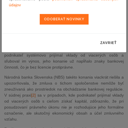
z omeškania podľa § 369 Obchodného zákonníka.
údajov
Niektorí podnikatelia, najmä v druhej polovici 90. rokov a
začiatkom roku 2000, začali zmluvy o tichom spoločenstve
využívať ako alternatívu k získavaniu kapitálu od viacerých osôb,
podobne ako banka od vkladateľov. Ich cieľom nebolo reálne
partnerstvo v podnikaní, ale len získať financie. Takéto konanie
ZAVRIEŤ
narážalo na právne predpisy o bankovníctve, ktoré vyhradzujú
prijímanie vkladov od verejnosti len bankám s licenciou. Ak
podnikateľ systémovo prijímal vklady od viacerých osôb a
sľuboval im výnos, jeho konanie už napĺňalo znaky bankovej
činnosti, čo je bez licencie protiprávne.
Národná banka Slovenska (NBS) takéto konania viackrát riešila a
upozorňovala, že zmluva o tichom spoločenstve nemôže byť
zneužívaná ako prostriedok na obchádzanie bankovej regulácie.
V súdnej praxi
[2]
sa v prípadoch, kde podnikateľ prijímal vklady
od viacerých osôb s cieľom získať kapitál, zdôraznilo, že pri
posudzovaní právneho úkonu nie je rozhodujúce jeho formálne
označenie, ale skutočný ekonomický obsah a účel zmluvného
vzťahu.