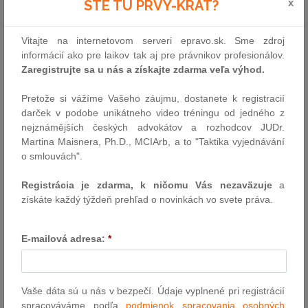
x
STE TU PRVÝ-KRÁT?
681.
Predmetom vkladu môže byť nielen peňažná suma, ale aj
určitá vec, právo alebo iná majetková hodnota, ktorá je využiteľná
pri podnikaní. Zákon týmto otvára priestor aj pre nepeňažné
Vitajte na internetovom serveri epravo.sk. Sme zdroj
vklady, ktoré môžu mať hmotnú aj nehmotnú podobu. V praxi sa
informácií ako pre laikov tak aj pre právnikov profesionálov.
tak ako vklad tichého spoločníka môžu objaviť napríklad hnuteľné
Zaregistrujte sa u nás a získajte zdarma veľa výhod.
veci, nehnuteľnosti, pohľadávky, licencie, obchodné tajomstvo,
know-how či iné práva duševného vlastníctva. Vklad môže byť aj
Pretože si vážíme Vašeho záujmu, dostanete k registracií
kombinovaný, napríklad čiastočne vo forme hotovosti a čiastočne
darček v podobe unikátneho video tréningu od jedného z
ako prístup k technickému riešeniu alebo know-how.
nejznámějších českých advokátov a rozhodcov JUDr.
V kapitálových obchodných spoločnostiach je to jedna z možností
Martina Maisnera, Ph.D., MCIArb, a to "Taktika vyjednávání
v prípade, že podnikateľ nemá možnosť zvýšiť základný kapitál
o smlouvách".
pristúpením nového spoločníka alebo zvýšením vkladu
existujúcich spoločníkov (spoločnosť s ručením obmedzeným)
Registrácia je zdarma, k ničomu Vás nezaväzuje
a
alebo upisovaním akcií (akciová spoločnosť).
[1]
získáte každý týždeň prehľad o novinkách vo svete práva.
Zákon zároveň stanovuje povinnosť tichého spoločníka poskytnúť
E-mailová adresa:
*
tento vklad podnikateľovi. Ak sa strany v zmluve nedohodnú inak,
vklad musí byť odovzdaný alebo sprístupnený na využitie bez
zbytočného odkladu po uzavretí zmluvy. V prípade omeškania
tichého spoločníka s plnením sa uplatňujú všeobecné pravidlá
Vaše dáta sú u nás v bezpečí. Údaje vyplnené pri registrácií
obchodného záväzkového práva, najmä týkajúce sa úrokov
spracováváme podľa
podmienok spracovania osobných