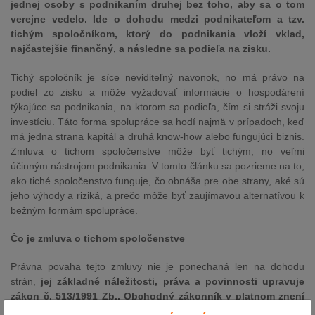
jednej osoby s podnikaním druhej bez toho, aby sa o tom
verejne vedelo. Ide o dohodu medzi podnikateľom a tzv.
tichým spoločníkom, ktorý do podnikania vloží vklad,
najčastejšie finančný, a následne sa podieľa na zisku.
Tichý spoločník je síce neviditeľný navonok, no má právo na
podiel zo zisku a môže vyžadovať informácie o hospodárení
týkajúce sa podnikania, na ktorom sa podieľa, čím si stráži svoju
investíciu. Táto forma spolupráce sa hodí najmä v prípadoch, keď
má jedna strana kapitál a druhá know-how alebo fungujúci biznis.
Zmluva o tichom spoločenstve môže byť tichým, no veľmi
účinným nástrojom podnikania. V tomto článku sa pozrieme na to,
ako tiché spoločenstvo funguje, čo obnáša pre obe strany, aké sú
jeho výhody a riziká, a prečo môže byť zaujímavou alternatívou k
bežným formám spolupráce.
Čo je zmluva o tichom spoločenstve
Právna povaha tejto zmluvy nie je ponechaná len na dohodu
strán,
jej základné náležitosti, práva a povinnosti upravuje
zákon č. 513/1991 Zb., Obchodný zákonník v platnom znení
(ďalej len „Obchodný zákonník“) v ustanoveniach § 673 až §