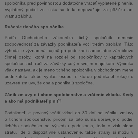
spoločníka pred povinnosťou dodatočne vracať vyplatené plnenia.
Vyplatený podiel zo zisku sa teda nepovažuje za pôžičku ani
vratnú zálohu.
Ručenie tichého spoločníka
Podľa Obchodného zákonníka tichý spoločník nenesie
zodpovednosť za záväzky podnikateľa voči tretím osobám. Táto
výhoda je významná najmä pri podnikaní samostatne zárobkovo
činnej osoby, ktorá na rozdiel od spoločníkov v kapitálových
spoločnostiach ručí za záväzky celým svojím majetkom. Výnimka
však nastáva, ak je meno tichého spoločníka v obchodnom mene
podnikateľa, alebo vyhlási osobe, s ktorou podnikateľ rokuje o
uzavretí zmluvy, že obaja podnikajú spoločne.
Zánik zmluvy o tichom spoločenstve a vrátenie vkladu: Kedy
a ako má podnikateľ plniť?
Podnikateľ je povinný vrátiť vklad do 30 dní od zániku zmluvy
o tichom spoločenstve, pričom sa táto suma upravuje o podiel
tichého spoločníka na výsledku podnikania, teda o zisk alebo
stratu. Ide o dispozitívne ustanovenie, takže strany si môžu v