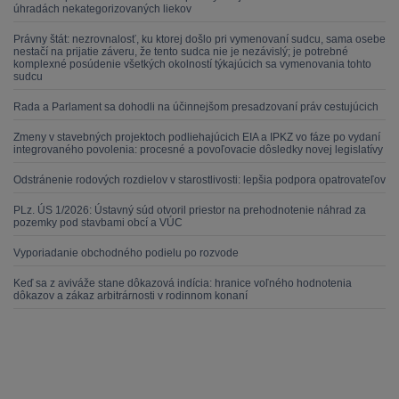
úhradách nekategorizovaných liekov
Právny štát: nezrovnalosť, ku ktorej došlo pri vymenovaní sudcu, sama osebe
nestačí na prijatie záveru, že tento sudca nie je nezávislý; je potrebné
komplexné posúdenie všetkých okolností týkajúcich sa vymenovania tohto
sudcu
Rada a Parlament sa dohodli na účinnejšom presadzovaní práv cestujúcich
Zmeny v stavebných projektoch podliehajúcich EIA a IPKZ vo fáze po vydaní
integrovaného povolenia: procesné a povoľovacie dôsledky novej legislatívy
Odstránenie rodových rozdielov v starostlivosti: lepšia podpora opatrovateľov
PLz. ÚS 1/2026: Ústavný súd otvoril priestor na prehodnotenie náhrad za
pozemky pod stavbami obcí a VÚC
Vyporiadanie obchodného podielu po rozvode
Keď sa z aviváže stane dôkazová indícia: hranice voľného hodnotenia
dôkazov a zákaz arbitrárnosti v rodinnom konaní