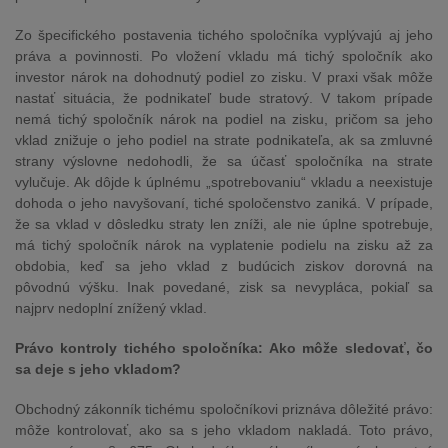
Zo špecifického postavenia tichého spoločníka vyplývajú aj jeho
práva a povinnosti. Po vložení vkladu má tichý spoločník ako
investor nárok na dohodnutý podiel zo zisku. V praxi však môže
nastať situácia, že podnikateľ bude stratový. V takom prípade
nemá tichý spoločník nárok na podiel na zisku, pričom sa jeho
vklad znižuje o jeho podiel na strate podnikateľa, ak sa zmluvné
strany výslovne nedohodli, že sa účasť spoločníka na strate
vylučuje. Ak dôjde k úplnému „spotrebovaniu“ vkladu a neexistuje
dohoda o jeho navyšovaní, tiché spoločenstvo zaniká. V prípade,
že sa vklad v dôsledku straty len zníži, ale nie úplne spotrebuje,
má tichý spoločník nárok na vyplatenie podielu na zisku až za
obdobia, keď sa jeho vklad z budúcich ziskov dorovná na
pôvodnú výšku. Inak povedané, zisk sa nevypláca, pokiaľ sa
najprv nedoplní znížený vklad.
Právo kontroly tichého spoločníka: Ako môže sledovať, čo
sa deje s jeho vkladom?
Obchodný zákonník tichému spoločníkovi priznáva dôležité právo:
môže kontrolovať, ako sa s jeho vkladom nakladá. Toto právo,