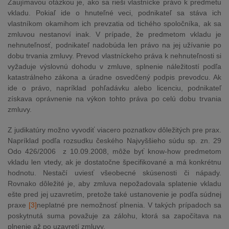
Zaujímavou otázkou je, ako sa rieši vlastnícke právo k predmetu
vkladu. Pokiaľ ide o hnuteľné veci, podnikateľ sa stáva ich
vlastníkom okamihom ich prevzatia od tichého spoločníka, ak sa
zmluvou nestanoví inak. V prípade, že predmetom vkladu je
nehnuteľnosť, podnikateľ nadobúda len právo na jej užívanie po
dobu trvania zmluvy. Prevod vlastníckeho práva k nehnuteľnosti si
vyžaduje výslovnú dohodu v zmluve, splnenie náležitostí podľa
katastrálneho zákona a úradne osvedčený podpis prevodcu. Ak
ide o právo, napríklad pohľadávku alebo licenciu, podnikateľ
získava oprávnenie na výkon tohto práva po celú dobu trvania
zmluvy.
Z judikatúry možno vyvodiť viacero poznatkov dôležitých pre prax.
Napríklad podľa rozsudku českého Najvyššieho súdu sp. zn. 29
Odo 426/2006 z 10.09.2008, môže byť know-how predmetom
vkladu len vtedy, ak je dostatočne špecifikované a má konkrétnu
hodnotu. Nestačí uviesť všeobecné skúsenosti či nápady.
Rovnako dôležité je, aby zmluva nepožadovala splatenie vkladu
ešte pred jej uzavretím, pretože také ustanovenie je podľa súdnej
praxe
[3]
neplatné pre nemožnosť plnenia. V takých prípadoch sa
poskytnutá suma považuje za zálohu, ktorá sa započítava na
plnenie až po uzavretí zmluvy.