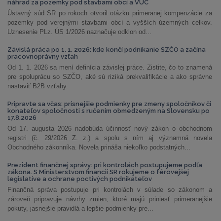
náhrad za pozemky pod stavbami obcí a VÚC
Ústavný súd SR po rokoch otvoril otázku primeranej kompenzácie za
pozemky pod verejnými stavbami obcí a vyšších územných celkov.
Uznesenie PLz. ÚS 1/2026 naznačuje odklon od...
Závislá práca po 1. 1. 2026: kde končí podnikanie SZČO a začína
pracovnoprávny vzťah
Od 1. 1. 2026 sa mení definícia závislej práce. Zistite, čo to znamená
pre spoluprácu so SZČO, aké sú riziká prekvalifikácie a ako správne
nastaviť B2B vzťahy.
Pripravte sa včas: prísnejšie podmienky pre zmeny spoločníkov či
konateľov spoločnosti s ručením obmedzeným na Slovensku po
17.8.2026
Od 17. augusta 2026 nadobúda účinnosť nový zákon o obchodnom
registri (č. 29/2026 Z. z.) a spolu s ním aj významná novela
Obchodného zákonníka. Novela prináša niekoľko podstatných...
Prezident finančnej správy: pri kontrolách postupujeme podľa
zákona. S Ministerstvom financií SR rokujeme o férovejšej
legislatíve a ochrane poctivých podnikateľov
Finančná správa postupuje pri kontrolách v súlade so zákonom a
zároveň pripravuje návrhy zmien, ktoré majú priniesť primeranejšie
pokuty, jasnejšie pravidlá a lepšie podmienky pre...