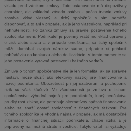
vkladu pred zánikom zmluvy. Toto ustanovenie má dispozitívny
charakter, ale základná zásada ostáva - počas trvania zmluvy
zostáva vklad viazaný a tichý spoločník s ním nemôže
disponovať, a to ani v prípade, ak je jeho vlastníkom, napríklad pri
nehnuteľnosti. Po zániku zmluvy sa právne postavenie tichého
spoločníka mení. Podnikateľ je povinný vrátiť mu vklad upravený
o zisk alebo stratu a v prípade omeškania, sa tichý spoločník
môže domáhať svojich nárokov súdne, prípadne si prihlásiť
pohľadávku do konkurzu alebo do likvidácie. V tomto momente sa
jeho postavenie vyrovná postaveniu bežného veriteľa.
Zmluva o tichom spoločenstve nie je len formalita, ak sa správne
nastaví, môže slúžiť ako efektívny nástroj pre financovanie a
rozvoj podnikania. Obozretnosť pri jej uzatváraní a pochopenie
rizík sú však kľúčové. Vo všeobecnosti je zmluva o tichom
spoločenstve výhodná najmä pre podnikateľa, ktorý neočakáva
prudký rast ziskov, ale potrebuje alternatívny spôsob financovania
alebo sa snaží dostať spoločnosť z finančných ťažkostí. Pre
tichého spoločníka je vhodná najmä v prípade, ak má dostatočné
informácie o finančnej situácii podnikateľa, chápe riziká a je
pripravený na možnú stratu investície. Takýto vzťah si vyžaduje