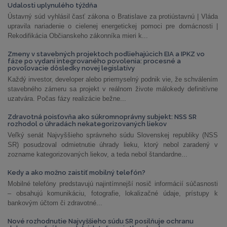
Udalosti uplynulého týždňa
Ústavný súd vyhlásil časť zákona o Bratislave za protiústavnú | Vláda
upravila nariadenie o cielenej energetickej pomoci pre domácnosti |
Rekodifikácia Občianskeho zákonníka mieri k...
Zmeny v stavebných projektoch podliehajúcich EIA a IPKZ vo
fáze po vydaní integrovaného povolenia: procesné a
povoľovacie dôsledky novej legislatívy
Každý investor, developer alebo priemyselný podnik vie, že schválením
stavebného zámeru sa projekt v reálnom živote málokedy definitívne
uzatvára. Počas fázy realizácie bežne...
Zdravotná poisťovňa ako súkromnoprávny subjekt: NSS SR
rozhodol o úhradách nekategorizovaných liekov
Veľký senát Najvyššieho správneho súdu Slovenskej republiky (NSS
SR) posudzoval odmietnutie úhrady lieku, ktorý nebol zaradený v
zozname kategorizovaných liekov, a teda nebol štandardne...
Kedy a ako možno zaistiť mobilný telefón?
Mobilné telefóny predstavujú najintímnejší nosič informácií súčasnosti
– obsahujú komunikáciu, fotografie, lokalizačné údaje, prístupy k
bankovým účtom či zdravotné...
Nové rozhodnutie Najvyššieho súdu SR posilňuje ochranu