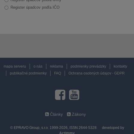
Register úpadcov podľa IČO
mapa serveru
o nás
reklama
podmienky prevádzky
kontakty
publikačné podmienky
FAQ
Ochrana osobných údajov - GDPR
Články
Zákony
© EPRAVO Group, s.r.o. 1999-2026, ISSN 2644-5328
developed by
Actimmy