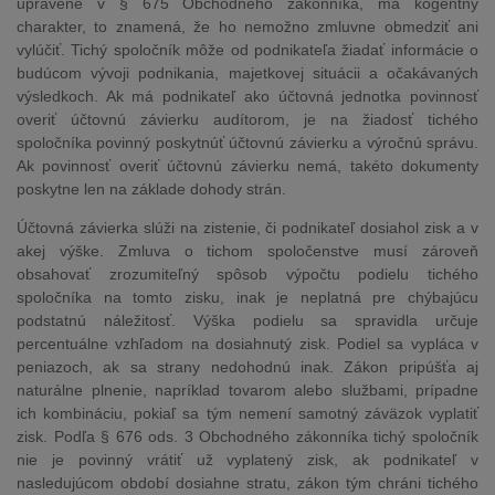
upravené v § 675 Obchodného zákonníka, má kogentný
charakter, to znamená, že ho nemožno zmluvne obmedziť ani
vylúčiť. Tichý spoločník môže od podnikateľa žiadať informácie o
budúcom vývoji podnikania, majetkovej situácii a očakávaných
výsledkoch. Ak má podnikateľ ako účtovná jednotka povinnosť
overiť účtovnú závierku audítorom, je na žiadosť tichého
spoločníka povinný poskytnúť účtovnú závierku a výročnú správu.
Ak povinnosť overiť účtovnú závierku nemá, takéto dokumenty
poskytne len na základe dohody strán.
Účtovná závierka slúži na zistenie, či podnikateľ dosiahol zisk a v
akej výške. Zmluva o tichom spoločenstve musí zároveň
obsahovať zrozumiteľný spôsob výpočtu podielu tichého
spoločníka na tomto zisku, inak je neplatná pre chýbajúcu
podstatnú náležitosť. Výška podielu sa spravidla určuje
percentuálne vzhľadom na dosiahnutý zisk. Podiel sa vypláca v
peniazoch, ak sa strany nedohodnú inak. Zákon pripúšťa aj
naturálne plnenie, napríklad tovarom alebo službami, prípadne
ich kombináciu, pokiaľ sa tým nemení samotný záväzok vyplatiť
zisk. Podľa § 676 ods. 3 Obchodného zákonníka tichý spoločník
nie je povinný vrátiť už vyplatený zisk, ak podnikateľ v
nasledujúcom období dosiahne stratu, zákon tým chráni tichého