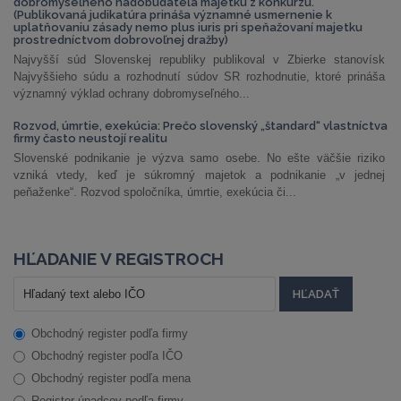
dobromyseľného nadobúdateľa majetku z konkurzu.
(Publikovaná judikatúra prináša významné usmernenie k
uplatňovaniu zásady nemo plus iuris pri speňažovaní majetku
prostredníctvom dobrovoľnej dražby)
Najvyšší súd Slovenskej republiky publikoval v Zbierke stanovísk
Najvyššieho súdu a rozhodnutí súdov SR rozhodnutie, ktoré prináša
významný výklad ochrany dobromyseľného...
Rozvod, úmrtie, exekúcia: Prečo slovenský „štandard“ vlastníctva
firmy často neustojí realitu
Slovenské podnikanie je výzva samo osebe. No ešte väčšie riziko
vzniká vtedy, keď je súkromný majetok a podnikanie „v jednej
peňaženke“. Rozvod spoločníka, úmrtie, exekúcia či...
HĽADANIE V REGISTROCH
Obchodný register podľa firmy
Obchodný register podľa IČO
Obchodný register podľa mena
Register úpadcov podľa firmy