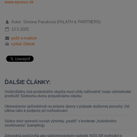
www.epravo.sk
Autor: Simona Pavuková (FALATH & PARTNERS)
13.5.2025
pošli e-mailom
vytlač článok
ĎALŠIE ČLÁNKY:
Vnútroštátny súd posledného stupňa musí vždy odôvodniť svoje odmietnutie
predložiť Súdnemu dvoru prejudiciálnu otázku
Obmedzenie spôsobilosti na právne úkony v prípade duševnej poruchy: Od
ultima ratio k podpore pri rozhodovaní
Súdny dvor spresnil rozsah výnimky „pastiš“ v kontexte „hudobného
vzorkovania“ (sampling)
Zdravotná poisťovňa ako súkromnoprávny subjekt: NSS SR rozhodol o