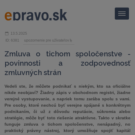
Menu
13.5.2025
ID: 6381
upozornenie pre užívateľov
Zmluva o tichom spoločenstve -
povinnosti a zodpovednosť
zmluvných strán
Vedeli ste, že môžete podnikať s niekým, kto sa oficiálne
nikde neobjaví? Žiadny zápis v obchodnom registri, žiadne
verejné vystupovanie, a napriek tomu zarába spolu s vami.
Pre osoby, ktoré nechcú byť verejne spájané s konkrétnym
podnikaním, či už z dôvodu reputácie, súkromia alebo
stratégie, môže byť toto riešenie atraktívne. Takto v skratke
funguje zmluva o tichom spoločenstve, nenápadný, no
praktický právny nástroj, ktorý umožňuje spojiť kapitál