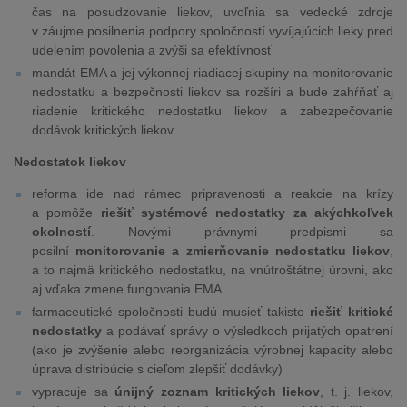
čas na posudzovanie liekov, uvoľnia sa vedecké zdroje
v záujme posilnenia podpory spoločností vyvíjajúcich lieky pred
udelením povolenia a zvýši sa efektívnosť
mandát EMA a jej výkonnej riadiacej skupiny na monitorovanie
nedostatku a bezpečnosti liekov sa rozšíri a bude zahŕňať aj
riadenie kritického nedostatku liekov a zabezpečovanie
dodávok kritických liekov
Nedostatok liekov
reforma ide nad rámec pripravenosti a reakcie na krízy
a pomôže
riešiť systémové nedostatky za akýchkoľvek
okolností
. Novými právnymi predpismi sa
posilní
monitorovanie a zmierňovanie nedostatku liekov
,
a to najmä kritického nedostatku, na vnútroštátnej úrovni, ako
aj vďaka zmene fungovania EMA
farmaceutické spoločnosti budú musieť takisto
riešiť kritické
nedostatky
a podávať správy o výsledkoch prijatých opatrení
(ako je zvýšenie alebo reorganizácia výrobnej kapacity alebo
úprava distribúcie s cieľom zlepšiť dodávky)
vypracuje sa
únijný zoznam kritických liekov
, t. j. liekov,