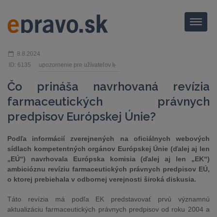
Menu
8.8.2024
ID: 6135
upozornenie pre užívateľov
Čo prináša navrhovaná revízia
farmaceutických právnych
predpisov Európskej Únie?
Podľa informácií zverejnených na oficiálnych webových
sídlach kompetentných orgánov Európskej Únie (ďalej aj len
„EÚ“) navrhovala Európska komisia (ďalej aj len „EK“)
ambicióznu revíziu farmaceutických právnych predpisov EÚ,
o ktorej prebiehala v odbornej verejnosti široká diskusia.
Táto revízia má podľa EK predstavovať prvú významnú
aktualizáciu farmaceutických právnych predpisov od roku 2004 a