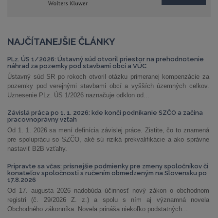
NAJČÍTANEJŠIE ČLÁNKY
PLz. ÚS 1/2026: Ústavný súd otvoril priestor na prehodnotenie
náhrad za pozemky pod stavbami obcí a VÚC
Ústavný súd SR po rokoch otvoril otázku primeranej kompenzácie za
pozemky pod verejnými stavbami obcí a vyšších územných celkov.
Uznesenie PLz. ÚS 1/2026 naznačuje odklon od...
Závislá práca po 1. 1. 2026: kde končí podnikanie SZČO a začína
pracovnoprávny vzťah
Od 1. 1. 2026 sa mení definícia závislej práce. Zistite, čo to znamená
pre spoluprácu so SZČO, aké sú riziká prekvalifikácie a ako správne
nastaviť B2B vzťahy.
Pripravte sa včas: prísnejšie podmienky pre zmeny spoločníkov či
konateľov spoločnosti s ručením obmedzeným na Slovensku po
17.8.2026
Od 17. augusta 2026 nadobúda účinnosť nový zákon o obchodnom
registri (č. 29/2026 Z. z.) a spolu s ním aj významná novela
Obchodného zákonníka. Novela prináša niekoľko podstatných...