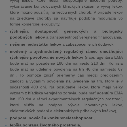
vývoj liekov, ktoré riešia neuspokojené liečebné potreby,
vykonávanie kontrolovaných klinických skúšaní a vývoj liekov,
ktoré možno použiť aj na liečbu iných chorôb. V prípade liekov
na zriedkavé choroby sa navrhuje podobná modulácia vo
forme komerčnej exkluzivity,
rýchlejšia dostupnosť generických a biologicky
podobných liekov
a transparentnosť verejného financovania,
riešenie nedostatku liekov
a zabezpečenie ich dodávok,
moderný a zjednodušený regulačný rámec umožňujúci
rýchlejšie povoľovanie nových liekov
(napr. agentúra EMA
bude mať na posúdenie 180 dní namiesto 210 dní. Komisia
bude mať na udelenie povolenia na trh 46 dní namiesto 67
dní. To pomôže znížiť priemerný čas medzi predložením
žiadosti a vydaním povolenia na uvedenie na trh, ktorý je v
súčasnosti 400 dní. Na posúdenie liekov, ktoré majú veľký
význam z hľadiska verejného zdravia, bude mať agentúra EMA
len 150 dní v rámci experimentálnych regulačných prostredí,
ktoré slúžia na podporu vývoja inovatívnych liekov,
elektronických podaní a elektronických príbalových letákov),
podpora inovácií a konkurencieschopnosti
,
lepšia ochrana životného prostredia
,