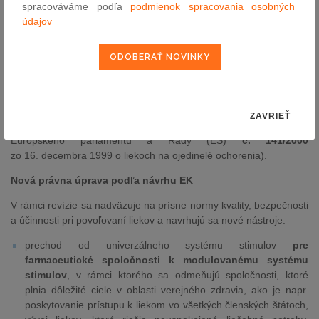
a ktorým sa zriaďuje Európska agentúra pre lieky a
Smernica
spracováváme podľa
podmienok spracovania osobných
2001/83/ES
Európskeho parlamentu a Rady
údajov
zo 6. novembra 2001, ktorým sa ustanovuje zákonník
spoločenstva o humánnych liekoch) a právne predpisy o liekoch
pre deti a pri zriedkavých chorobách (
Nariadenie
Európskeho
parlamentu a Rady (ES)
č. 1901/2006
z 12. decembra 2006 o
liekoch na pediatrické použitie, ktorým sa mení a dopĺňa
nariadenie (EHS) č. 1768/92, smernica 2001/20/ES, smernica
ZAVRIEŤ
2001/83/ES a nariadenie (ES) č. 726/2004 a
Nariadenie
Európskeho parlamentu a Rady (ES)
č. 141/2000
zo 16. decembra 1999 o liekoch na ojedinelé ochorenia).
Nová právna úprava podľa návrhu EK
V rámci revízie sa nadväzuje na prísne normy kvality, bezpečnosti
a účinnosti pri povoľovaní liekov a navrhujú sa nové nástroje:
prechod od univerzálneho systému stimulov
pre
farmaceutické spoločnosti k modulovanému systému
stimulov
, v rámci ktorého sa odmeňujú spoločnosti, ktoré
plnia dôležité ciele v oblasti verejného zdravia, ako je napr.
poskytovanie prístupu k liekom vo všetkých členských štátoch,