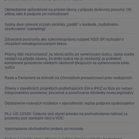
Obmedzenie spôsobilosti na právne úkony v prípade duševnej poruchy: Od
ultima ratio k podpore pri rozhodovaní
Súdny dvor spresnil rozsah výnimky „pastiš“ v kontexte „hudobného
vzorkovania“ (sampling)
Zdravotná poisťovňa ako súkromnoprávny subjekt: NSS SR rozhodol o
úhradách nekategorizovaných liekov
Právny štát: nezrovnalosť, ku ktorej došlo pri vymenovaní sudcu, sama osebe
nestačí na prijatie záveru, že tento sudca nie je nezávislý; je potrebné
komplexné posúdenie všetkých okolností týkajúcich sa vymenovania tohto
sudcu
Rada a Parlament sa dohodli na účinnejšom presadzovaní práv cestujúcich
Zmeny v stavebných projektoch podliehajúcich EIA a IPKZ vo fáze po vydaní
integrovaného povolenia: procesné a povoľovacie dôsledky novej legislatívy
Odstránenie rodových rozdielov v starostlivosti: lepšia podpora opatrovateľov
PLz. ÚS 1/2026: Ústavný súd otvoril priestor na prehodnotenie náhrad za
pozemky pod stavbami obcí a VÚC
Vyporiadanie obchodného podielu po rozvode