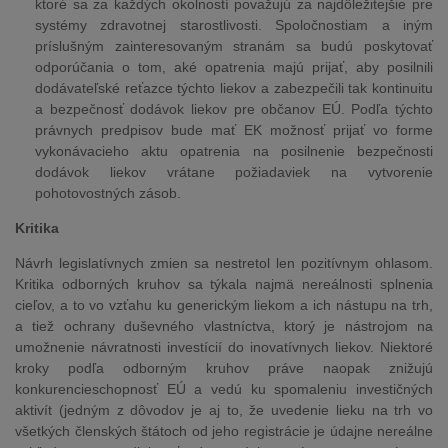
ktoré sa za každých okolností považujú za najdôležitejšie pre
systémy zdravotnej starostlivosti. Spoločnostiam a iným
príslušným zainteresovaným stranám sa budú poskytovať
odporúčania o tom, aké opatrenia majú prijať, aby posilnili
dodávateľské reťazce týchto liekov a zabezpečili tak kontinuitu
a bezpečnosť dodávok liekov pre občanov EÚ. Podľa týchto
právnych predpisov bude mať EK možnosť prijať vo forme
vykonávacieho aktu opatrenia na posilnenie bezpečnosti
dodávok liekov vrátane požiadaviek na vytvorenie
pohotovostných zásob.
Kritika
Návrh legislatívnych zmien sa nestretol len pozitívnym ohlasom.
Kritika odborných kruhov sa týkala najmä nereálnosti splnenia
cieľov, a to vo vzťahu ku generickým liekom a ich nástupu na trh,
a tiež ochrany duševného vlastníctva, ktorý je nástrojom na
umožnenie návratnosti investícií do inovatívnych liekov. Niektoré
kroky podľa odborným kruhov práve naopak znižujú
konkurencieschopnosť EÚ a vedú ku spomaleniu investičných
aktivít (jedným z dôvodov je aj to, že uvedenie lieku na trh vo
všetkých členských štátoch od jeho registrácie je údajne nereálne