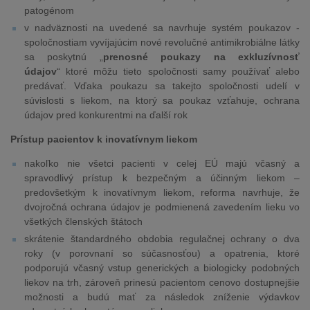
patogénom
v nadväznosti na uvedené sa navrhuje systém poukazov -
spoločnostiam vyvíjajúcim nové revolučné antimikrobiálne látky
sa poskytnú „
prenosné poukazy na exkluzívnosť
údajov
“ ktoré môžu tieto spoločnosti samy používať alebo
predávať. Vďaka poukazu sa takejto spoločnosti udelí v
súvislosti s liekom, na ktorý sa poukaz vzťahuje, ochrana
údajov pred konkurentmi na ďalší rok
Prístup pacientov k inovatívnym liekom
nakoľko nie všetci pacienti v celej EÚ majú včasný a
spravodlivý prístup k bezpečným a účinným liekom –
predovšetkým k inovatívnym liekom, reforma navrhuje, že
dvojročná ochrana údajov je podmienená zavedením lieku vo
všetkých členských štátoch
skrátenie štandardného obdobia regulačnej ochrany o dva
roky (v porovnaní so súčasnosťou) a opatrenia, ktoré
podporujú včasný vstup generických a biologicky podobných
liekov na trh, zároveň prinesú pacientom cenovo dostupnejšie
možnosti a budú mať za následok zníženie výdavkov