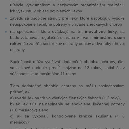
uľahčia výskumníkom a neziskovým organizáciám realizáciu
ich výskumu v oblasti povolených liekov
zavedú sa osobitné stimuly pre lieky, ktoré uspokojujú vysoké
neuspokojené liečebné potreby v prípade zriedkavých chorôb
na spoločnosti, ktoré uvádzajú na trh
inovatívne lieky
, sa
bude vzťahovať regulačná ochrana v trvaní
minimálne osem
rokov
, čo zahŕňa šesť rokov ochrany údajov a dva roky trhovej
ochrany
Spoločnosti môžu využívať dodatočné obdobia ochrany, čím
sa celkové obdobie predĺži najviac na 12 rokov, zatiaľ čo v
súčasnosti je to maximálne 11 rokov
Tieto dodatočné obdobia ochrany sa môžu spoločnostiam
priznať, ak
a) uvedú liek na trh vo všetkých členských štátoch (+ 2 roky),
b) ak liek slúži na naplnenie neuspokojenej liečebnej potreby
(+ 6 mesiacov) alebo
c) ak sa vykonajú kontrolované klinické skúšania (+ 6
mesiacov)