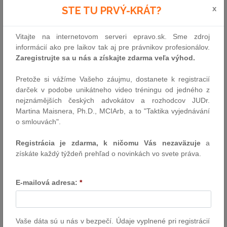
postupov a skrátením času pri povoľovaní liekov, aby sa lieky
x
STE TU PRVÝ-KRÁT?
rýchlejšie dostali k pacientom,
zlepšiť dostupnosť liekov a zabezpečiť, aby sa lieky dali vždy
Vitajte na internetovom serveri epravo.sk. Sme zdroj
dodať pacientom bez ohľadu na to, kde v EÚ žijú,
informácií ako pre laikov tak aj pre právnikov profesionálov.
prístupom „jedno zdravie“ bojovať proti antimikrobiálnej
Zaregistrujte sa u nás a získajte zdarma veľa výhod.
rezistencii a prítomnosti liekov v životnom prostredí,
zvýšiť environmentálnu udržateľnosť liekov.
Pretože si vážíme Vašeho záujmu, dostanete k registracií
darček v podobe unikátneho video tréningu od jedného z
Uvedená revízia spočíva v prijatí 2 legislatívnych návrhov, ktorú
nejznámějších českých advokátov a rozhodcov JUDr.
majú predstavovať nový regulačný rámec pre všetky lieky
Martina Maisnera, Ph.D., MCIArb, a to "Taktika vyjednávání
(vrátane liekov na zriedkavé choroby a liekov pre deti):
o smlouvách".
nová Smernica
nové Nariadenie
Registrácia je zdarma, k ničomu Vás nezaväzuje
a
získáte každý týždeň prehľad o novinkách vo svete práva.
Súčasťou je aj odporúčanie Rady o antimikrobiálnej rezistencii.
Tieto návrhy nahrádzajú existujúce všeobecné farmaceutické
E-mailová adresa:
*
právne predpisy (
Nariadenie
Európskeho parlamentu a Rady
(ES)
č. 726/2004
z 31. marca 2004, ktorým sa stanovujú postupy
spoločenstva pri povoľovaní liekov na humánne použitie a na
veterinárne použitie a pri vykonávaní dozoru nad týmito liekmi
Vaše dáta sú u nás v bezpečí. Údaje vyplnené pri registrácií