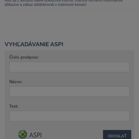
Keď sa z aviváže stane dôkazová indícia: hranice voľného hodnotenia
dôkazov a zákaz arbitrárnosti v rodinnom konaní
VYHĽADÁVANIE ASPI
Číslo predpisu:
Názov:
Text: