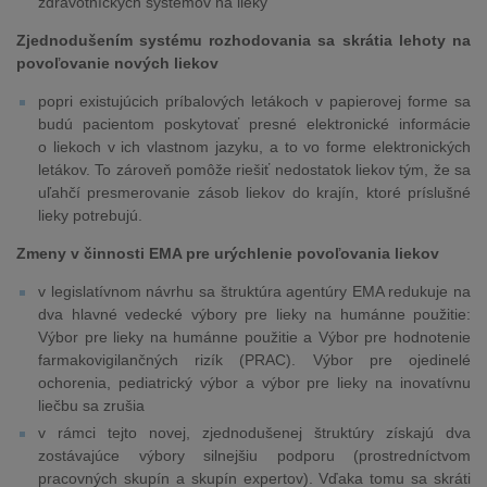
zdravotníckych systémov na lieky
Zjednodušením systému rozhodovania sa skrátia lehoty na
povoľovanie nových liekov
popri existujúcich príbalových letákoch v papierovej forme sa
budú pacientom poskytovať presné elektronické informácie
o liekoch v ich vlastnom jazyku, a to vo forme elektronických
letákov. To zároveň pomôže riešiť nedostatok liekov tým, že sa
uľahčí presmerovanie zásob liekov do krajín, ktoré príslušné
lieky potrebujú.
Zmeny v činnosti EMA pre urýchlenie povoľovania liekov
v legislatívnom návrhu sa štruktúra agentúry EMA redukuje na
dva hlavné vedecké výbory pre lieky na humánne použitie:
Výbor pre lieky na humánne použitie a Výbor pre hodnotenie
farmakovigilančných rizík (PRAC). Výbor pre ojedinelé
ochorenia, pediatrický výbor a výbor pre lieky na inovatívnu
liečbu sa zrušia
v rámci tejto novej, zjednodušenej štruktúry získajú dva
zostávajúce výbory silnejšiu podporu (prostredníctvom
pracovných skupín a skupín expertov). Vďaka tomu sa skráti