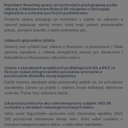
Prezident finančnej správy: pri kontrolách postupujeme podľa
zákona. S Ministerstvom financií SR rokujeme o férovejšej
legislatíve a ochrane poctivých podnikateľov
Finančná správa postupuje pri kontrolách v súlade so zákonom a
zároveň pripravuje návrhy zmien, ktoré majú priniesť primeranejšie
pokuty, jasnejšie pravidlá a lepšie podmienky pre...
Udalosti uplynulého týždňa
Ústavný súd vyhlásil časť zákona o Bratislave za protiústavnú | Vláda
upravila nariadenie o cielenej energetickej pomoci pre domácnosti |
Rekodifikácia Občianskeho zákonníka mieri k...
Zmeny v stavebných projektoch podliehajúcich EIA a IPKZ vo
fáze po vydaní integrovaného povolenia: procesné a
povoľovacie dôsledky novej legislatívy
Každý investor, developer alebo priemyselný podnik vie, že schválením
stavebného zámeru sa projekt v reálnom živote málokedy definitívne
uzatvára. Počas fázy realizácie bežne...
Zdravotná poisťovňa ako súkromnoprávny subjekt: NSS SR
rozhodol o úhradách nekategorizovaných liekov
Veľký senát Najvyššieho správneho súdu Slovenskej republiky (NSS
SR) posudzoval odmietnutie úhrady lieku, ktorý nebol zaradený v
zozname kategorizovaných liekov, a teda nebol štandardne...