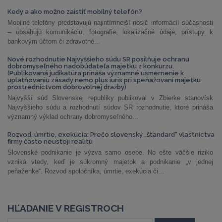
Kedy a ako možno zaistiť mobilný telefón?
Mobilné telefóny predstavujú najintímnejší nosič informácií súčasnosti
– obsahujú komunikáciu, fotografie, lokalizačné údaje, prístupy k
bankovým účtom či zdravotné...
Nové rozhodnutie Najvyššieho súdu SR posilňuje ochranu
dobromyseľného nadobúdateľa majetku z konkurzu.
(Publikovaná judikatúra prináša významné usmernenie k
uplatňovaniu zásady nemo plus iuris pri speňažovaní majetku
prostredníctvom dobrovoľnej dražby)
Najvyšší súd Slovenskej republiky publikoval v Zbierke stanovísk
Najvyššieho súdu a rozhodnutí súdov SR rozhodnutie, ktoré prináša
významný výklad ochrany dobromyseľného...
Rozvod, úmrtie, exekúcia: Prečo slovenský „štandard“ vlastníctva
firmy často neustojí realitu
Slovenské podnikanie je výzva samo osebe. No ešte väčšie riziko
vzniká vtedy, keď je súkromný majetok a podnikanie „v jednej
peňaženke“. Rozvod spoločníka, úmrtie, exekúcia či...
HĽADANIE V REGISTROCH