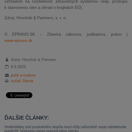
vzhľadom na rozdielnosť zdravotných systémov resp. prístupu
k stanoveniu cien a úhrad v krajinách EÚ).
Zdroj: Hronček & Partners, s. r. o.
© EPRAVO.SK – Zbierka zákonov, judikatúra, právo |
www.epravo.sk
Autor: Hronček & Partners
8.8.2024
pošli e-mailom
vytlač článok
ĎALŠIE ČLÁNKY:
Vnútroštátny súd posledného stupňa musí vždy odôvodniť svoje odmietnutie
predložiť Súdnemu dvoru prejudiciálnu otázku