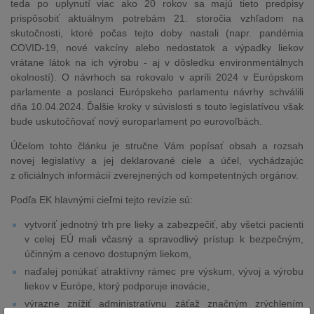
teda po uplynutí viac ako 20 rokov sa majú tieto predpisy
prispôsobiť aktuálnym potrebám 21. storočia vzhľadom na
skutočnosti, ktoré počas tejto doby nastali (napr. pandémia
COVID-19, nové vakcíny alebo nedostatok a výpadky liekov
vrátane látok na ich výrobu - aj v dôsledku environmentálnych
okolností). O návrhoch sa rokovalo v apríli 2024 v Európskom
parlamente a poslanci Európskeho parlamentu návrhy schválili
dňa 10.04.2024. Ďalšie kroky v súvislosti s touto legislatívou však
bude uskutočňovať nový europarlament po eurovoľbách.
Účelom tohto článku je stručne Vám popísať obsah a rozsah
novej legislatívy a jej deklarované ciele a účel, vychádzajúc
z oficiálnych informácií zverejnených od kompetentných orgánov.
Podľa EK hlavnými cieľmi tejto revízie sú:
vytvoriť jednotný trh pre lieky a zabezpečiť, aby všetci pacienti
v celej EÚ mali včasný a spravodlivý prístup k bezpečným,
účinným a cenovo dostupným liekom,
naďalej ponúkať atraktívny rámec pre výskum, vývoj a výrobu
liekov v Európe, ktorý podporuje inovácie,
výrazne znížiť administratívnu záťaž značným zrýchlením