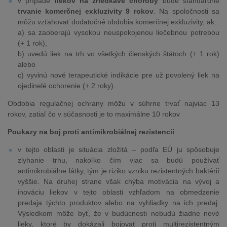
v prípade
liekov na zriedkavé choroby
bude štandardné
trvanie komerčnej exkluzivity 9 rokov
. Na spoločnosti sa
môžu vzťahovať dodatočné obdobia komerčnej exkluzivity, ak:
a) sa zaoberajú vysokou neuspokojenou liečebnou potrebou
(+ 1 rok),
b) uvedú liek na trh vo všetkých členských štátoch (+ 1 rok)
alebo
c) vyvinú nové terapeutické indikácie pre už povolený liek na
ojedinelé ochorenie (+ 2 roky).
Obdobia regulačnej ochrany môžu v súhrne trvať najviac 13
rokov, zatiaľ čo v súčasnosti je to maximálne 10 rokov
Poukazy na boj proti antimikrobiálnej rezistencii
v tejto oblasti je situácia zložitá – podľa EÚ ju spôsobuje
zlyhanie trhu, nakoľko čím viac sa budú používať
antimikrobiálne látky, tým je riziko vzniku rezistentných baktérií
vyššie. Na druhej strane však chýba motivácia na vývoj a
inováciu liekov v tejto oblasti vzhľadom na obmedzenie
predaja týchto produktov alebo na vyhliadky na ich predaj.
Výsledkom môže byť, že v budúcnosti nebudú žiadne nové
lieky, ktoré by dokázali bojovať proti multirezistentným