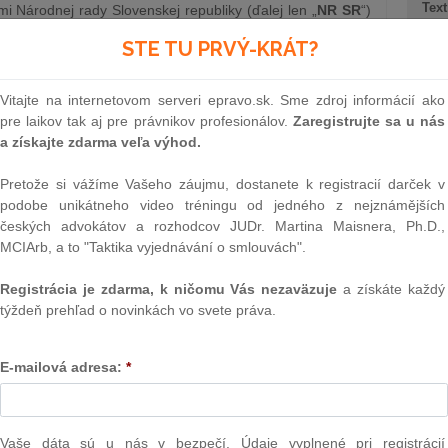
Text
 Národnej rady Slovenskej republiky (ďalej len „
NR SR
“)
vrhu zákona však uplatnil prezident Slovenskej republiky
STE TU PRVÝ-KRÁT?
 NR SR zákon neprijala ako celok. Prezidentom uplatnené
ehlasovali.
Vitajte na internetovom serveri epravo.sk. Sme zdroj informácií ako
e zákonov Slovenskej republiky ako zákon č.
137/2019
Z.
pre laikov tak aj pre právnikov profesionálov.
Zaregistrujte sa u nás
kej republiky.
a získajte zdarma veľa výhod.
Pretože si vážíme Vašeho záujmu, dostanete k registracií darček v
podobe unikátneho video tréningu od jedného z nejznámějších
českých advokátov a rozhodcov JUDr. Martina Maisnera, Ph.D.,
NAJ
MCIArb, a to "Taktika vyjednávání o smlouvách".
é ustanovenie § 75 CMP nasledovne:
„Žaloba na obnovu
voplatnému uzneseniu vydanému v konaní o dedičstve a
PLz. Ú
Registrácia je zdarma, k ničomu Vás nezaväzuje
a získáte každý
 konaní o návrat maloletého do cudziny vo veciach
na pr
týždeň prehľad o novinkách vo svete práva.
stavb
bo zadržania, ak zmenu alebo zrušenie uznesenia
Ústav
prime
E-mailová adresa:
*
verejn
ba na obnovu konania prípustná len voči právoplatnému
celkov
nebolo možné zmenu alebo zrušenie uznesenia dosiahnuť
odklon 
nenie ustanovenia od 1. júna 2019 po splnení zákonom
Vaše dáta sú u nás v bezpečí. Údaje vyplnené pri registrácií
, v ktorej neprospech bolo vydané rozhodnutie,
podať
Závisl