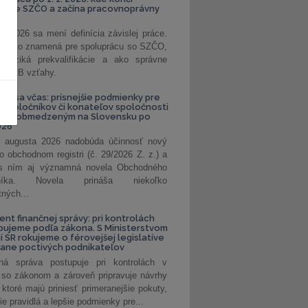
kanie SZČO a začína pracovnoprávny
1. 2026 sa mení definícia závislej práce.
e, čo to znamená pre spoluprácu so SZČO,
 riziká prekvalifikácie a ako správne
iť B2B vzťahy.
vte sa včas: prísnejšie podmienky pre
spoločníkov či konateľov spoločnosti
ením obmedzeným na Slovensku po
026
 augusta 2026 nadobúda účinnosť nový
o obchodnom registri (č. 29/2026 Z. z.) a
 s ním aj významná novela Obchodného
nníka. Novela prináša niekoľko
tných...
ent finančnej správy: pri kontrolách
pujeme podľa zákona. S Ministerstvom
ií SR rokujeme o férovejšej legislatíve
rane poctivých podnikateľov
ná správa postupuje pri kontrolách v
 so zákonom a zároveň pripravuje návrhy
 ktoré majú priniesť primeranejšie pokuty,
ie pravidlá a lepšie podmienky pre...