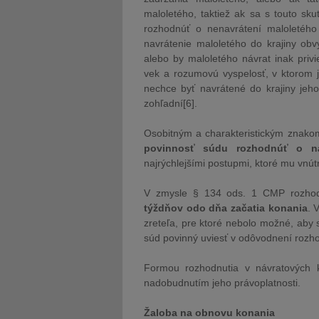
maloletého, taktiež ak sa s touto sk
rozhodnúť o nenavrátení maloletého
navrátenie maloletého do krajiny obv
alebo by maloletého návrat inak privi
vek a rozumovú vyspelosť, v ktorom j
nechce byť navrátené do krajiny jeh
zohľadní[6].
Osobitným a charakteristickým znakom
povinnosť súdu rozhodnúť o ná
najrýchlejšími postupmi, ktoré mu vnú
V zmysle § 134 ods. 1 CMP rozhod
týždňov odo dňa začatia konania
. 
zreteľa, pre ktoré nebolo možné, aby 
súd povinný uviesť v odôvodnení rozho
Formou rozhodnutia v návratových k
nadobudnutím jeho právoplatnosti.
Žaloba na obnovu konania