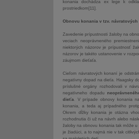
konania dochádza ex lege k odkla
prostriedkom[11].
Obnovu konania v tzv. návratových
Zavedenie prípustnosti žaloby na obno
veciach neoprávneného premiestneni
niektorých názorov je prípustnosť ž
názorov je takéto ustanovenie v rozp
záujmom dieťaťa.
Cieľom návratových konaní je odstráni
negatívny dopad na dieťa. Haagsky do
príslušné orgány rozhodovali v návr
negatívneho dopadu
neoprávneného
dieťa
. V prípade obnovy konania n
konania, a teda aj prípadného proti
Okrem dĺžky konania je otázna vho
rozhodnutia či už na návrh alebo nás
žaloby na obnovu konania tak môže u úč
je žiadúci, a to najmä nie v tak citli
sa maloletých detí.