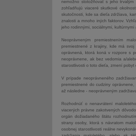
nemožno stotožňovať s jeho trvalým 
zohľadňujú viaceré skutkové okolnost
skutočnosti, kde sa dieťa zdržiava, ka
znalosti a mnoho iných faktorov. Vzh
jeho rodinnými, sociálnymi, kultúrnymi
Neoprávneným premiestnením malol
premiestnené z krajiny, kde má svoj 
oprávnená, ktorá koná v rozpore s p
neoprávnene, ak bez vedomia a/alebo
starostlivosti o toto dieťa, zmení poby
V prípade neoprávneného zadržiavani
premiestnené do cudziny oprávnene, 
až následne - neoprávneným zadržiava
Rozhodnúť o nenavrátení maloletého
viacerých právne zakotvených dôvodo
orgán dožiadaného štátu rozhodnutím
strany osoby, ktorá s návratom malo
osobnej starostlivosti reálne nevykon
zadržania maloletého, alebo ak tá