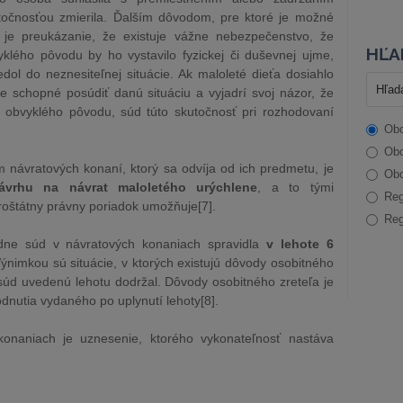
utočnosťou zmierila. Ďalším dôvodom, pre ktoré je možné
 je preukázanie, že existuje vážne nebezpečenstvo, že
HĽA
yklého pôvodu by ho vystavilo fyzickej či duševnej ujme,
edol do neznesiteľnej situácie. Ak maloleté dieťa dosiahlo
e schopné posúdiť danú situáciu a vyjadrí svoj názor, že
o obvyklého pôvodu, súd túto skutočnosť pri rozhodovaní
Obc
Obc
 návratových konaní, ktorý sa odvíja od ich predmetu, je
Obc
vrhu na návrat maloletého urýchlene
, a to tými
Reg
troštátny právny poriadok umožňuje[7].
Reg
ne súd v návratových konaniach spravidla
v lehote 6
Výnimkou sú situácie, v ktorých existujú dôvody osobitného
súd uvedenú lehotu dodržal. Dôvody osobitného zreteľa je
dnutia vydaného po uplynutí lehoty[8].
onaniach je uznesenie, ktorého vykonateľnosť nastáva