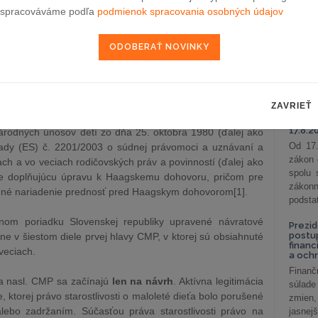
podni
spracováváme podľa
podmienok spracovania osobných údajov
onaní o návrat maloletého do cudziny vo veciach
vzťah
 zadržania
(ďalej len ako
„Návratové konania“
).
Od 1. 
Zistit
dziny vo veciach neoprávneného premiestnenia alebo
aké sú
nastav
Pripra
nutá vo viacerých medzinárodných právnych dokumentoch,
ZAVRIEŤ
zmeny 
azaná. Ako dva hlavné z nich možno uviesť Dohovor o
s ruč
17.8.2
rodných únosov detí zo dňa 25. októbra 1980 (ďalej ako
Od 17.
Rady (ES) č. 2201/2003 o súdnej právomoci a uznávaní a
zákon 
h a vo veciach rodičovských práv a povinností (ďalej ako
spolu
huje doplňujúcu úpravu k Haagskemu dohovoru, pričom pre
záko
dené nariadenie prednosť pred Haagskym dohovorom[1].
podsta
om poriadku Slovenskej republiky upravené návratové
Prezid
postu
ne v šiestom diele prvej hlavy CMP, v ktorej sú obsiahnuté
financ
veciach.
a och
Finanč
a nasl. CMP sa začínajú
len na návrh
. Aktívna legitimácia
súlade
, ktorej právo starostlivosti o maloleté dieťa bolo porušené
zmien,
ebo zadržaním. Súčasťou práva starostlivosti právo na
jasnejš