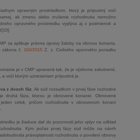
adnym opravným prostriedkom, ktorý je prípustný voči
 samej, ak zmenu alebo zrušenie rozhodnutia nemožno
adneho opravného prostriedku vyplýva aj z podmienok a
ť[10].
MP sa aplikuje právna úpravy žaloby na obnovu konania,
ti zákona č.
160/2015
Z. z. Civilného sporového poriadku
konania je v CMP upravená tak, že je výslovne zakotvené,
, a voči ktorým uzneseniam prípustná je.
va z dvoch fáz
. Ak súd rozsudkom v prvej fáze rozhodne
uje druhá fáza, ktorou je obnovené konanie. Obnovené
jeden celok, pričom rozhodnutie v obnovenom konaní
.
riedku je žiaduce dať do pozornosti jeho vplyv na odklad
i rozhodnutia. Kým počas prvej fázy súd môže na návrh
dobudnutia právoplatnosti rozhodnutia o povolení obnovy