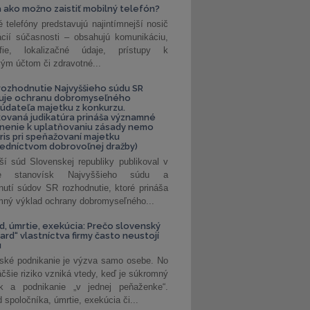
 ako možno zaistiť mobilný telefón?
é telefóny predstavujú najintímnejší nosič
ácií súčasnosti – obsahujú komunikáciu,
rafie, lokalizačné údaje, prístupy k
ým účtom či zdravotné...
ozhodnutie Najvyššieho súdu SR
ňuje ochranu dobromyseľného
údateľa majetku z konkurzu.
kovaná judikatúra prináša významné
nenie k uplatňovaniu zásady nemo
uris pri speňažovaní majetku
edníctvom dobrovoľnej dražby)
ší súd Slovenskej republiky publikoval v
ke stanovísk Najvyššieho súdu a
nutí súdov SR rozhodnutie, ktoré prináša
ný výklad ochrany dobromyseľného...
, úmrtie, exekúcia: Prečo slovenský
ard“ vlastníctva firmy často neustojí
u
ské podnikanie je výzva samo osebe. No
äčšie riziko vzniká vtedy, keď je súkromný
k a podnikanie „v jednej peňaženke“.
spoločníka, úmrtie, exekúcia či...