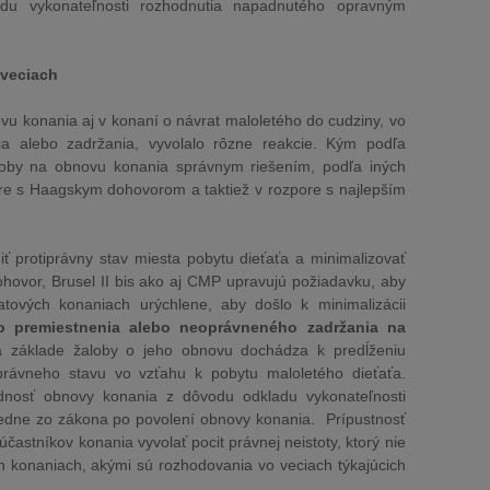
du vykonateľnosti rozhodnutia napadnutého opravným
 veciach
vu konania aj v konaní o návrat maloletého do cudziny, vo
a alebo zadržania, vyvolalo rôzne reakcie. Kým podľa
aloby na obnovu konania správnym riešením, podľa iných
ore s Haagskym dohovorom a taktiež v rozpore s najlepším
ť protiprávny stav miesta pobytu dieťaťa a minimalizovať
hovor, Brusel II bis ako aj CMP upravujú požiadavku, aby
atových konaniach urýchlene, aby došlo k minimalizácii
 premiestnenia alebo neoprávneného zadržania na
a základe žaloby o jeho obnovu dochádza k predĺženiu
právneho stavu vo vzťahu k pobytu maloletého dieťaťa.
dnosť obnovy konania z dôvodu odkladu vykonateľnosti
ledne zo zákona po povolení obnovy konania. Prípustnosť
astníkov konania vyvolať pocit právnej neistoty, ktorý nie
vých konaniach, akými sú rozhodovania vo veciach týkajúcich