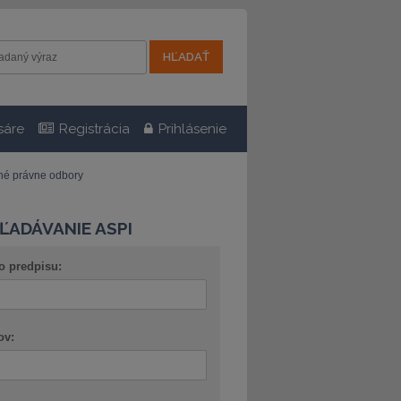
sáre
Registrácia
Prihlásenie
tné právne odbory
ĽADÁVANIE ASPI
o predpisu:
ov: