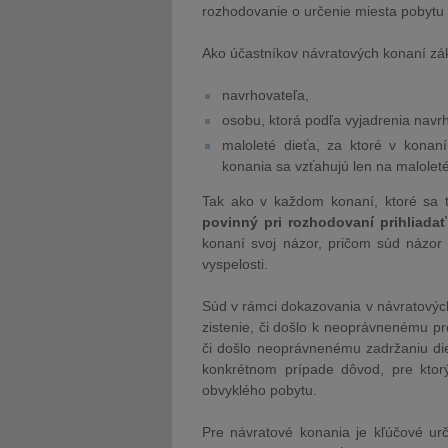
rozhodovanie o určenie miesta pobytu 
Ako účastníkov návratových konaní zák
navrhovateľa,
osobu, ktorá podľa vyjadrenia navr
maloleté dieťa, za ktoré v konan
konania sa vzťahujú len na maloleté 
Tak ako v každom konaní, ktoré sa t
povinný pri rozhodovaní prihliadať
konaní svoj názor, pričom súd názor 
vyspelosti.
Súd v rámci dokazovania v návratový
zistenie, či došlo k neoprávnenému pr
či došlo neoprávnenému zadržaniu dieť
konkrétnom prípade dôvod, pre ktorý
obvyklého pobytu.
Pre návratové konania je kľúčové ur