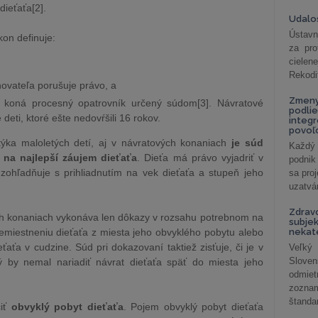
dieťaťa[2].
Udalos
Ústavn
on definuje:
za pro
cielen
Rekodi
hovateľa porušuje právo, a
Zmeny
í koná procesný opatrovník určený súdom[3]. Návratové
podlie
deti, ktoré ešte nedovŕšili 16 rokov.
integ
povoľo
ýka maloletých detí, aj v návratových konaniach
je súd
Každý 
 na najlepší záujem dieťaťa
. Dieťa má právo vyjadriť v
podnik
zohľadňuje s prihliadnutím na vek dieťaťa a stupeň jeho
sa pro
uzatvár
Zdrav
ch konaniach vykonáva len dôkazy v rozsahu potrebnom na
subjek
emiestneniu dieťaťa z miesta jeho obvyklého pobytu alebo
nekat
aťa v cudzine. Súd pri dokazovaní taktiež zisťuje, či je v
Veľký
Slove
 by nemal nariadiť návrat dieťaťa späť do miesta jeho
odmiet
zoznam
štandar
čiť
obvyklý pobyt dieťaťa
. Pojem obvyklý pobyt dieťaťa