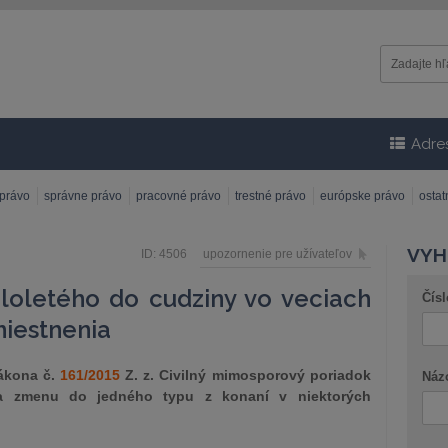
Adre
 právo
správne právo
pracovné právo
trestné právo
európske právo
osta
VYH
ID: 4506
upozornenie pre užívateľov
loletého do cudziny vo veciach
Čísl
iestnenia
zákona č.
161/2015
Z. z. Civilný mimosporový poriadok
Náz
sla zmenu do jedného typu z konaní v niektorých