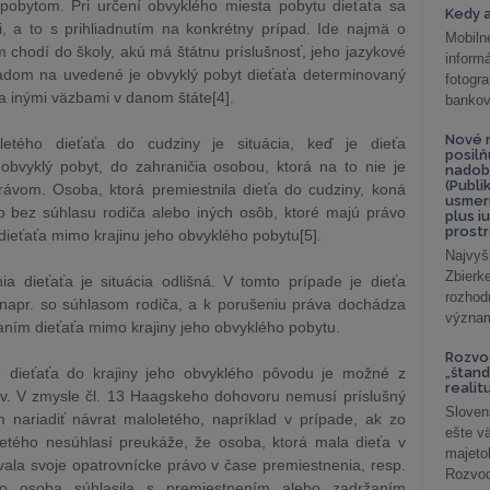
pobytom. Pri určení obvyklého miesta pobytu dieťaťa sa
Kedy a
i, a to s prihliadnutím na konkrétny prípad. Ide najmä o
Mobiln
m chodí do školy, akú má štátnu príslušnosť, jeho jazykové
inform
ľadom na uvedené je obvyklý pobyt dieťaťa determinovaný
fotog
 a inými väzbami v danom štáte[4].
bankov
Nové r
etého dieťaťa do cudziny je situácia, keď je dieťa
posil
obvyklý pobyt, do zahraničia osobou, ktorá na to nie je
nadob
(Publi
rávom. Osoba, ktorá premiestnila dieťa do cudziny, koná
usmer
 bez súhlasu rodiča alebo iných osôb, ktoré majú právo
plus i
prostr
t dieťaťa mimo krajinu jeho obvyklého pobytu[5].
Najvyš
Zbier
a dieťaťa je situácia odlišná. V tomto prípade je dieťa
rozhod
napr. so súhlasom rodiča, a k porušeniu práva dochádza
význam
ním dieťaťa mimo krajiny jeho obvyklého pobytu.
Rozvod
 dieťaťa do krajiny jeho obvyklého pôvodu je možné z
„štand
realit
v. V zmysle čl. 13 Haagskeho dohovoru nemusí príslušný
Sloven
 nariadiť návrat maloletého, napríklad v prípade, ak zo
ešte v
letého nesúhlasí preukáže, že osoba, ktorá mala dieťa v
majeto
ávala svoje opatrovnícke právo v čase premiestnenia, resp.
Rozvod 
to osoba súhlasila s premiestnením alebo zadržaním