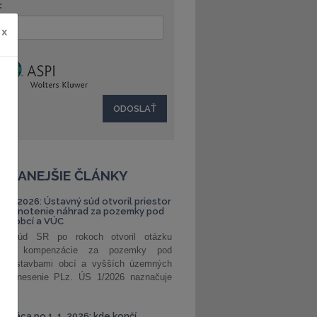
:
x
ČÍTANEJŠIE ČLÁNKY
S 1/2026: Ústavný súd otvoril priestor
ehodnotenie náhrad za pozemky pod
ami obcí a VÚC
ný súd SR po rokoch otvoril otázku
ranej kompenzácie za pozemky pod
ými stavbami obcí a vyšších územných
. Uznesenie PLz. ÚS 1/2026 naznačuje
od...
á práca po 1. 1. 2026: kde končí