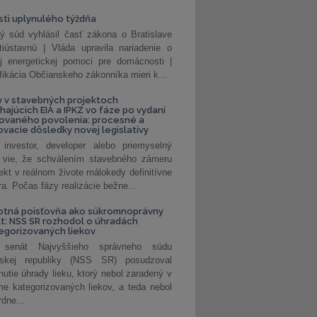
ti uplynulého týždňa
ý súd vyhlásil časť zákona o Bratislave
tiústavnú | Vláda upravila nariadenie o
ej energetickej pomoci pre domácnosti |
fikácia Občianskeho zákonníka mieri k...
 v stavebných projektoch
hajúcich EIA a IPKZ vo fáze po vydaní
rovaného povolenia: procesné a
vacie dôsledky novej legislatívy
investor, developer alebo priemyselný
 vie, že schválením stavebného zámeru
jekt v reálnom živote málokedy definitívne
a. Počas fázy realizácie bežne...
otná poisťovňa ako súkromnoprávny
t: NSS SR rozhodol o úhradách
egorizovaných liekov
 senát Najvyššieho správneho súdu
nskej republiky (NSS SR) posudzoval
nutie úhrady lieku, ktorý nebol zaradený v
e kategorizovaných liekov, a teda nebol
dne...