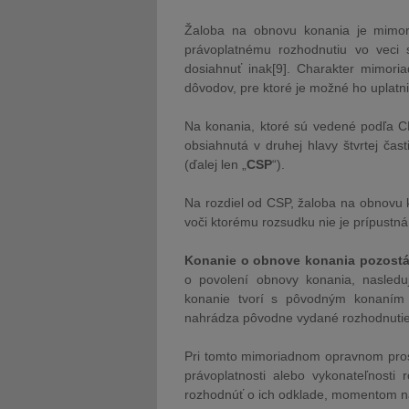
Žaloba na obnovu konania je mimori
právoplatnému rozhodnutiu vo veci
dosiahnuť inak[9]. Charakter mimori
dôvodov, pre ktoré je možné ho uplatni
Na konania, ktoré sú vedené podľa C
obsiahnutá v druhej hlavy štvrtej čas
(ďalej len „
CSP
“).
Na rozdiel od CSP, žaloba na obnovu 
voči ktorému rozsudku nie je prípustná
Konanie o obnove konania pozostá
o povolení obnovy konania, nasled
konanie tvorí s pôvodným konaním 
nahrádza pôvodne vydané rozhodnutie
Pri tomto mimoriadnom opravnom prost
právoplatnosti alebo vykonateľnost
rozhodnúť o ich odklade, momentom na