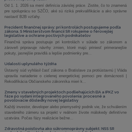
Od 1. 1. 2026 sa mení definícia závislej práce. Zistite, čo to znamená
pre spoluprácu so SZČO, aké sú riziká prekvalifikácie a ako správne
nastaviť B2B vzťahy.
Prezident finančnej správy: pri kontrolách postupujeme podľa
zákona. S Ministerstvom financií SR rokujeme o férovejšej
legislatíve a ochrane poctivých podnikateľov
Finančná správa postupuje pri kontrolách v súlade so zákonom a
zároveň pripravuje návrhy zmien, ktoré majú priniesť primeranejšie
pokuty, jasnejšie pravidlá a lepšie podmienky pre...
Udalosti uplynulého týždňa
Ústavný súd vyhlásil časť zákona o Bratislave za protiústavnú | Vláda
upravila nariadenie o cielenej energetickej pomoci pre domácnosti |
Rekodifikácia Občianskeho zákonníka mieri k...
Zmeny v stavebných projektoch podliehajúcich EIA a IPKZ vo
fáze po vydaní integrovaného povolenia: procesné a
povoľovacie dôsledky novej legislatívy
Každý investor, developer alebo priemyselný podnik vie, že schválením
stavebného zámeru sa projekt v reálnom živote málokedy definitívne
uzatvára. Počas fázy realizácie bežne...
Zdravotná poisťovňa ako súkromnoprávny subjekt: NSS SR