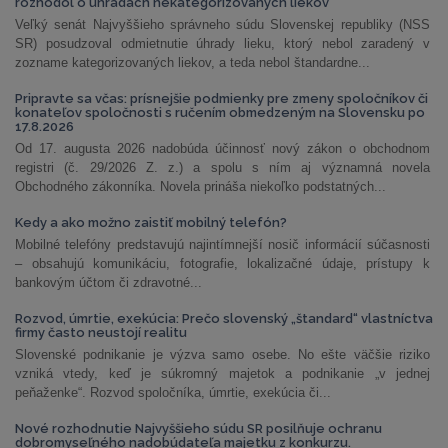
rozhodol o úhradách nekategorizovaných liekov
Veľký senát Najvyššieho správneho súdu Slovenskej republiky (NSS
SR) posudzoval odmietnutie úhrady lieku, ktorý nebol zaradený v
zozname kategorizovaných liekov, a teda nebol štandardne...
Pripravte sa včas: prísnejšie podmienky pre zmeny spoločníkov či
konateľov spoločnosti s ručením obmedzeným na Slovensku po
17.8.2026
Od 17. augusta 2026 nadobúda účinnosť nový zákon o obchodnom
registri (č. 29/2026 Z. z.) a spolu s ním aj významná novela
Obchodného zákonníka. Novela prináša niekoľko podstatných...
Kedy a ako možno zaistiť mobilný telefón?
Mobilné telefóny predstavujú najintímnejší nosič informácií súčasnosti
– obsahujú komunikáciu, fotografie, lokalizačné údaje, prístupy k
bankovým účtom či zdravotné...
Rozvod, úmrtie, exekúcia: Prečo slovenský „štandard“ vlastníctva
firmy často neustojí realitu
Slovenské podnikanie je výzva samo osebe. No ešte väčšie riziko
vzniká vtedy, keď je súkromný majetok a podnikanie „v jednej
peňaženke“. Rozvod spoločníka, úmrtie, exekúcia či...
Nové rozhodnutie Najvyššieho súdu SR posilňuje ochranu
dobromyseľného nadobúdateľa majetku z konkurzu.