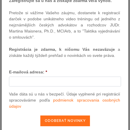
už existujúcich pracovných miest nebude uchádzač o investičnú
Zaregistrujte sa u nás a získajte zdarma veľa výhod.
pomoc úspešný. Nové znenie Zákona o investičnej pomoci
explicitne určuje, čo sa chápe vytvorením nového pracovného
Pretože si vážíme Vašeho záujmu, dostanete k registracií
miesta
„...čistý nárast v počte zamestnancov priamo
darček v podobe unikátneho video tréningu od jedného z
zamestnaných v konkrétnom podniku v porovnaní s priemerom za
nejznámějších českých advokátov a rozhodcov JUDr.
posledných 12 mesiacov, pričom celkový čistý nárast pracovných
Martina Maisnera, Ph.D., MCIArb, a to "Taktika vyjednávání
miest nesmie byť menší ako 10% nových pracovných miest z
o smlouvách".
priemeru za posledných 12 mesiacov, kedy bol investičný zámer
doručený ... nesmie však byť menší ako 40 zamestnancov...“
Registrácia je zdarma, k ničomu Vás nezaväzuje
a
Prijímateľ investičnej pomoci každého druhu bude taktiež musieť
získáte každý týždeň prehľad o novinkách vo svete práva.
zachovať počet novovytvorených pracovných miest najmenej
päť
rokov
odo dňa prvého obsadenia pracovného miesta.
E-mailová adresa:
*
Novelou sa znížila minimálna výška oprávnených nákladov pre
investičné zámery v oblasti
priemyselnej výroby
s jasným cieľom
vytvoriť predpoklady na poskytnutie investičnej pomoci pre širší
Vaše dáta sú u nás v bezpečí. Údaje vyplnené pri registrácií
okruh podnikateľov, najmä malých a stredných podnikateľov. Pre
spracováváme podľa
podmienok spracovania osobných
poskytnutie investičnej pomoci sa výška obstarania dlhodobého
údajov
hmotného a nehmotného majetku znížila
na 10 miliónov Eur
,
zatiaľ čo najmenej 5 miliónov Eur musí byť krytých vlastným
imaním právnickej alebo fyzickej osoby. V okresoch so zvýšenou
nezamestnanosťou sa minimálna výška obstarania investičného