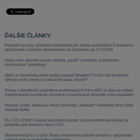
ĎALŠIE ČLÁNKY:
Pripravte sa včas: prísnejšie podmienky pre zmeny spoločníkov či konateľov
spoločnosti s ručením obmedzeným na Slovensku po 17.8.2026
Súdny dvor spresnil rozsah výnimky „pastiš“ v kontexte „hudobného
vzorkovania“ (sampling)
Odísť zo Slovenska alebo lepšie nastaviť štruktúru? V čom má Slovensko
výhody a kde a kedy už zahraničie dáva zmysel?
Zmeny v stavebných projektoch podliehajúcich EIA a IPKZ vo fáze po vydaní
integrovaného povolenia: procesné a povoľovacie dôsledky novej legislatívy
Rozvod, úmrtie, exekúcia: Prečo slovenský „štandard“ vlastníctva firmy často
neustojí realitu
PLz. ÚS 1/2026: Ústavný súd otvoril priestor na prehodnotenie náhrad za
pozemky pod stavbami obcí a VÚC
Obchod medzi EÚ a USA: Rada a Parlament dosiahli dohodu o vykonávaní
colných prvkov spoločného vyhlásenia