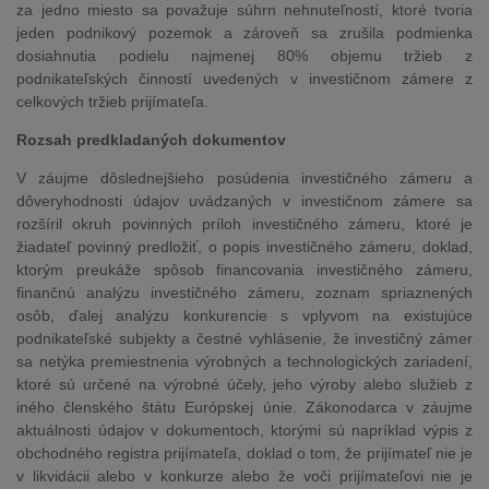
za jedno miesto sa považuje súhrn nehnuteľností, ktoré tvoria
jeden podnikový pozemok a zároveň sa zrušila podmienka
dosiahnutia podielu najmenej 80% objemu tržieb z
podnikateľských činností uvedených v investičnom zámere z
celkových tržieb prijímateľa.
Rozsah predkladaných dokumentov
V záujme dôslednejšieho posúdenia investičného zámeru a
dôveryhodnosti údajov uvádzaných v investičnom zámere sa
rozšíril okruh povinných príloh investičného zámeru, ktoré je
žiadateľ povinný predložiť, o popis investičného zámeru, doklad,
ktorým preukáže spôsob financovania investičného zámeru,
finančnú analýzu investičného zámeru, zoznam spriaznených
osôb, ďalej analýzu konkurencie s vplyvom na existujúce
podnikateľské subjekty a čestné vyhlásenie, že investičný zámer
sa netýka premiestnenia výrobných a technologických zariadení,
ktoré sú určené na výrobné účely, jeho výroby alebo služieb z
iného členského štátu Európskej únie. Zákonodarca v záujme
aktuálnosti údajov v dokumentoch, ktorými sú napríklad výpis z
obchodného registra prijímateľa, doklad o tom, že prijímateľ nie je
v likvidácii alebo v konkurze alebo že voči prijímateľovi nie je