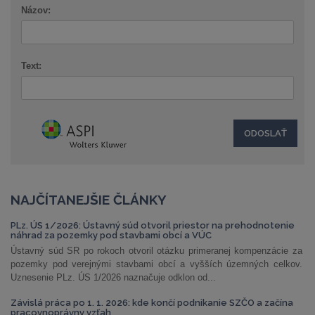
Názov:
Text:
NAJČÍTANEJŠIE ČLÁNKY
PLz. ÚS 1/2026: Ústavný súd otvoril priestor na prehodnotenie
náhrad za pozemky pod stavbami obcí a VÚC
Ústavný súd SR po rokoch otvoril otázku primeranej kompenzácie za
pozemky pod verejnými stavbami obcí a vyšších územných celkov.
Uznesenie PLz. ÚS 1/2026 naznačuje odklon od...
Závislá práca po 1. 1. 2026: kde končí podnikanie SZČO a začína
pracovnoprávny vzťah