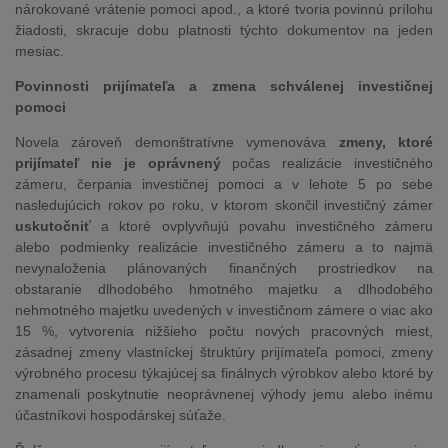
nárokované vrátenie pomoci apod., a ktoré tvoria povinnú prílohu
žiadosti, skracuje dobu platnosti týchto dokumentov na jeden
mesiac.
Povinnosti prijímateľa a zmena schválenej investičnej
pomoci
Novela zároveň demonštratívne vymenováva
zmeny, ktoré
prijímateľ nie je oprávnený
počas realizácie investičného
zámeru, čerpania investičnej pomoci a v lehote 5 po sebe
nasledujúcich rokov po roku, v ktorom skončil investičný zámer
uskutočniť
a ktoré ovplyvňujú povahu investičného zámeru
alebo podmienky realizácie investičného zámeru a to najmä
nevynaloženia plánovaných finančných prostriedkov na
obstaranie dlhodobého hmotného majetku a dlhodobého
nehmotného majetku uvedených v investičnom zámere o viac ako
15 %, vytvorenia nižšieho počtu nových pracovných miest,
zásadnej zmeny vlastníckej štruktúry prijímateľa pomoci, zmeny
výrobného procesu týkajúcej sa finálnych výrobkov alebo ktoré by
znamenali poskytnutie neoprávnenej výhody jemu alebo inému
účastníkovi hospodárskej súťaže.