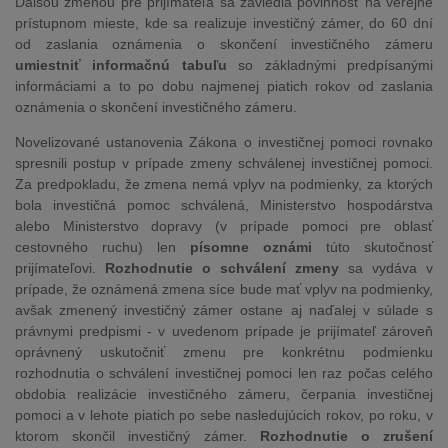
Ďalšou zmenou pre prijímateľa sa zaviedla povinnosť na verejne
prístupnom mieste, kde sa realizuje investičný zámer, do 60 dní
od zaslania oznámenia o skončení investičného zámeru
umiestniť informačnú tabuľu
so základnými predpísanými
informáciami a to po dobu najmenej piatich rokov od zaslania
oznámenia o skončení investičného zámeru.
Novelizované ustanovenia Zákona o investičnej pomoci rovnako
spresnili postup v prípade zmeny schválenej investičnej pomoci.
Za predpokladu, že zmena nemá vplyv na podmienky, za ktorých
bola investičná pomoc schválená, Ministerstvo hospodárstva
alebo Ministerstvo dopravy (v prípade pomoci pre oblasť
cestovného ruchu) len
písomne oznámi
túto skutočnosť
prijímateľovi.
Rozhodnutie o schválení zmeny
sa vydáva v
prípade, že oznámená zmena síce bude mať vplyv na podmienky,
avšak zmenený investičný zámer ostane aj naďalej v súlade s
právnymi predpismi - v uvedenom prípade je prijímateľ zároveň
oprávnený uskutočniť zmenu pre konkrétnu podmienku
rozhodnutia o schválení investičnej pomoci len raz počas celého
obdobia realizácie investičného zámeru, čerpania investičnej
pomoci a v lehote piatich po sebe nasledujúcich rokov, po roku, v
ktorom skončil investičný zámer.
Rozhodnutie o zrušení