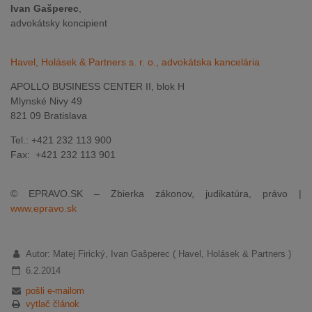
Ivan Gašperec
,
advokátsky koncipient
Havel, Holásek & Partners s. r. o., advokátska kancelária
APOLLO BUSINESS CENTER II, blok H
Mlynské Nivy 49
821 09 Bratislava
Tel.: +421 232 113 900
Fax: +421 232 113 901
© EPRAVO.SK – Zbierka zákonov, judikatúra, právo |
www.epravo.sk
Autor: Matej Firický, Ivan Gašperec ( Havel, Holásek & Partners )
6.2.2014
pošli e-mailom
vytlač článok