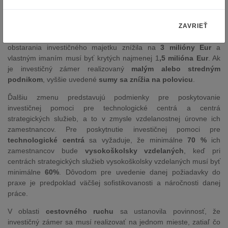
majetku znížila
na 5 miliónov Eur
, keď vlastným imaním musí
byť krytých najmenej
2,5 milióna Eur
. V okresoch s
nezamestnanosťou o polovicu vyššou ako je miera
ZAVRIEŤ
nezamestnanosti v Slovenskej republike sa minimálna výška
obstarania investičného majetku znížila na
3 milióny Eur
a
vlastným imaním musí byť krytých najmenej 1
,5 milióna Eur
. Ak
je investičný zámer realizovaný
malým alebo stredným
podnikom
, vyššie uvedené
sumy sa znížia na polovicu
.
Ďalšiu zmenu predstavujú podmienky pre poskytovanie
investičnej pomoci pre technologické centrá a centrá
strategických služieb, a to v zmysle vzdelanostnej úrovne ich
zamestnancov. Pre poskytnutie investičnej pomoci pre
technologické centrá
sa vyžaduje, že minimálne
70 %
ich
zamestnancov bude
vysokoškolsky vzdelaných
, keď pri
centrách strategických služieb vysokoškolsky vzdelaných musí byť
minimálne
60%
. Dôvodom pre uvedenie danej požiadavky do
praxe je predpoklad väčšej sofistikovanosti a náročnosti danej
práce.
V oblasti
cestovného ruchu
sa ustanovila povinnosť, že
investičný zámer sa musí realizovať na jednom mieste, zatiaľ čo