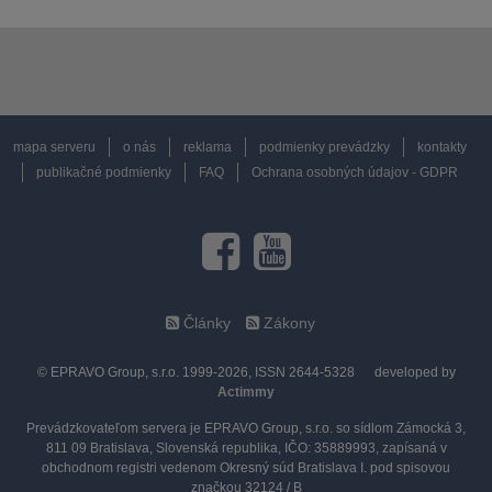
mapa serveru
o nás
reklama
podmienky prevádzky
kontakty
publikačné podmienky
FAQ
Ochrana osobných údajov - GDPR
Články
Zákony
© EPRAVO Group, s.r.o. 1999-2026, ISSN 2644-5328
developed by
Actimmy
Prevádzkovateľom servera je EPRAVO Group, s.r.o. so sídlom Zámocká 3,
811 09 Bratislava, Slovenská republika, IČO: 35889993, zapísaná v
obchodnom registri vedenom Okresný súd Bratislava I. pod spisovou
značkou 32124 / B