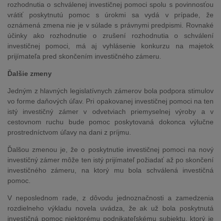
rozhodnutia o schválenej investičnej pomoci spolu s povinnosťou
vrátiť poskytnutú pomoc s úrokmi sa vydá v prípade, že
oznámená zmena nie je v súlade s právnymi predpismi. Rovnaké
účinky ako rozhodnutie o zrušení rozhodnutia o schválení
investičnej pomoci, má aj vyhlásenie konkurzu na majetok
prijímateľa pred skončením investičného zámeru.
Ďalšie zmeny
Jedným z hlavných legislatívnych zámerov bola podpora stimulov
vo forme daňových úľav. Pri opakovanej investičnej pomoci na ten
istý investičný zámer v odvetviach priemyselnej výroby a v
cestovnom ruchu bude pomoc poskytovaná dokonca výlučne
prostredníctvom úľavy na dani z príjmu.
Ďalšou zmenou je, že o poskytnutie investičnej pomoci na nový
investičný zámer môže ten istý prijímateľ požiadať až po skončení
investičného zámeru, na ktorý mu bola schválená investičná
pomoc.
V neposlednom rade, z dôvodu jednoznačnosti a zamedzenia
rozdielneho výkladu novela uvádza, že ak už bola poskytnutá
investičná pomoc niektorému podnikateľskému subjektu, ktorý je