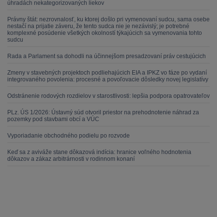
úhradách nekategorizovaných liekov
Právny štát: nezrovnalosť, ku ktorej došlo pri vymenovaní sudcu, sama osebe
nestačí na prijatie záveru, že tento sudca nie je nezávislý; je potrebné
komplexné posúdenie všetkých okolností týkajúcich sa vymenovania tohto
sudcu
Rada a Parlament sa dohodli na účinnejšom presadzovaní práv cestujúcich
Zmeny v stavebných projektoch podliehajúcich EIA a IPKZ vo fáze po vydaní
integrovaného povolenia: procesné a povoľovacie dôsledky novej legislatívy
Odstránenie rodových rozdielov v starostlivosti: lepšia podpora opatrovateľov
PLz. ÚS 1/2026: Ústavný súd otvoril priestor na prehodnotenie náhrad za
pozemky pod stavbami obcí a VÚC
Vyporiadanie obchodného podielu po rozvode
Keď sa z aviváže stane dôkazová indícia: hranice voľného hodnotenia
dôkazov a zákaz arbitrárnosti v rodinnom konaní