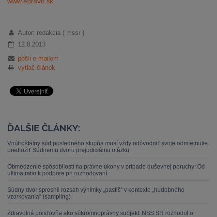
www.epravo.sk
Autor: redakcia ( mssr )
12.8.2013
pošli e-mailom
vytlač článok
ĎALŠIE ČLÁNKY:
Vnútroštátny súd posledného stupňa musí vždy odôvodniť svoje odmietnutie
predložiť Súdnemu dvoru prejudiciálnu otázku
Obmedzenie spôsobilosti na právne úkony v prípade duševnej poruchy: Od
ultima ratio k podpore pri rozhodovaní
Súdny dvor spresnil rozsah výnimky „pastiš“ v kontexte „hudobného
vzorkovania“ (sampling)
Zdravotná poisťovňa ako súkromnoprávny subjekt: NSS SR rozhodol o