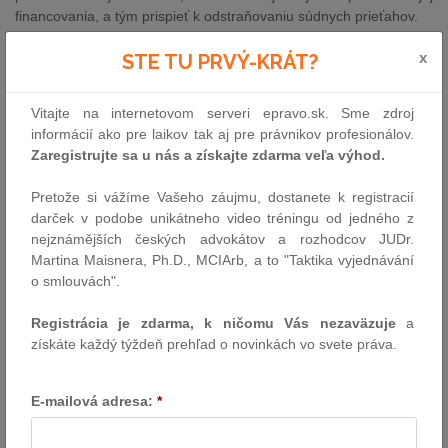
financovania, a tým prispieť k odstraňovaniu súdnych prieťahov.
Náklady na činnosť znalcov, tlmočníkov a prekladateľov len v
x
STE TU PRVÝ-KRÁT?
rámci rozpočtových kapitol Ministerstva spravodlivosti SR a
Ministerstva vnútra SR ako primárne zodpovedných za oblasť
Vitajte na internetovom serveri epravo.sk. Sme zdroj
trestného a súdneho konania dosahujú každoročne viac ako dve
informácií ako pre laikov tak aj pre právnikov profesionálov.
desiatky miliónov eur. V súlade so schváleným legislatívnym
Zaregistrujte sa u nás a získajte zdarma veľa výhod.
zámerom rekodifikácie civilného práva procesného sa preto
navrhuje, aby v civilnom sporovom konaní náklady na znalecké
Pretože si vážíme Vašeho záujmu, dostanete k registracií
dokazovanie boli hradené nie zo zdrojov štátneho rozpočtu, ale z
darček v podobe unikátneho video tréningu od jedného z
povinne skladaných preddavkov od sporových strán. Takto
nejznámějších českých advokátov a rozhodcov JUDr.
zložené preddavky zabezpečia, aby súd mohol znalcovi,
Martina Maisnera, Ph.D., MCIArb, a to "Taktika vyjednávání
tlmočníkovi alebo prekladateľovi vyplatiť preddavok vo výške 30
o smlouvách".
percent účastníkmi konania zložených preddavkov. Samozrejme,
preddavky nebudú musieť skladať tí účastníci konania, ktorí sú
Registrácia je zdarma, k ničomu Vás nezaväzuje
a
oslobodení od súdnych poplatkov (napríklad ľudia v hmotnej
získáte každý týždeň prehľad o novinkách vo svete práva.
núdzi).
Dôsledné vymáhanie týchto pravidiel umožní, aby sa finančné
E-mailová adresa:
*
prostriedky z rozpočtovej kapitoly MS SR používali na znalecké
dokazovanie primárne vo verejnom záujme – najmä v trestnom
konaní, ale i v civilnom mimosporovom konaní (napr. viaceré typy