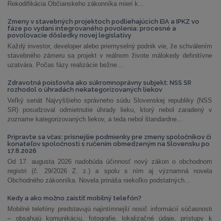
Rekodifikácia Občianskeho zákonníka mieri k...
Zmeny v stavebných projektoch podliehajúcich EIA a IPKZ vo
fáze po vydaní integrovaného povolenia: procesné a
povoľovacie dôsledky novej legislatívy
Každý investor, developer alebo priemyselný podnik vie, že schválením
stavebného zámeru sa projekt v reálnom živote málokedy definitívne
uzatvára. Počas fázy realizácie bežne...
Zdravotná poisťovňa ako súkromnoprávny subjekt: NSS SR
rozhodol o úhradách nekategorizovaných liekov
Veľký senát Najvyššieho správneho súdu Slovenskej republiky (NSS
SR) posudzoval odmietnutie úhrady lieku, ktorý nebol zaradený v
zozname kategorizovaných liekov, a teda nebol štandardne...
Pripravte sa včas: prísnejšie podmienky pre zmeny spoločníkov či
konateľov spoločnosti s ručením obmedzeným na Slovensku po
17.8.2026
Od 17. augusta 2026 nadobúda účinnosť nový zákon o obchodnom
registri (č. 29/2026 Z. z.) a spolu s ním aj významná novela
Obchodného zákonníka. Novela prináša niekoľko podstatných...
Kedy a ako možno zaistiť mobilný telefón?
Mobilné telefóny predstavujú najintímnejší nosič informácií súčasnosti
– obsahujú komunikáciu, fotografie, lokalizačné údaje, prístupy k