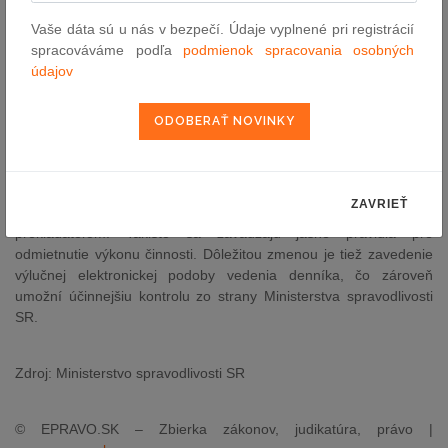
konaní súvisiace s maloletými).
Vaše dáta sú u nás v bezpečí. Údaje vyplnené pri registrácií
spracováváme podľa
podmienok spracovania osobných
Ďalej sa zavádza lehota, v rámci ktorej je zadávateľ povinný
údajov
rozhodnúť o vyúčtovanom znalečnom a tlmočnom (30 dní od
predloženia vyúčtovania) a tiež lehota na vyplatenie priznaného
znalečného a tlmočného (60 dní od právoplatnosti uznesenia o
jeho priznaní), čo zvýši predvídateľnosť odmeňovania za prácu
pre štát.
Návrhom novely zákona sa zároveň zlepšuje a zintenzívňuje
ZAVRIEŤ
komunikácia medzi zadávateľom a znalcom, tlmočníkom alebo
prekladateľom. Takisto sa zavádzajú jasné pravidlá pre
odmietnutie výkonu činnosti. Dôležitou zmenou je tiež zavedenie
výlučnej elektronickej podoby vedenia denníka, čo zároveň
umožní účinnejšiu kontrolu zo strany Ministerstva spravodlivosti
SR.
Zdroj: Ministerstvo spravodlivosti SR
© EPRAVO.SK – Zbierka zákonov, judikatúra, právo |