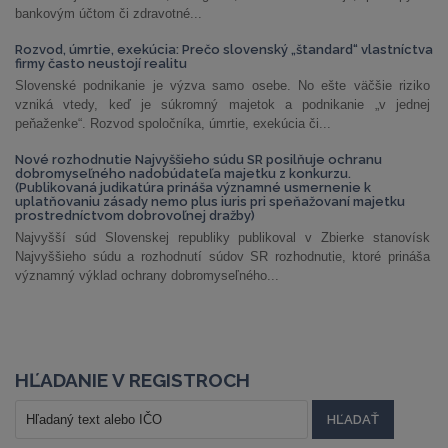
bankovým účtom či zdravotné...
Rozvod, úmrtie, exekúcia: Prečo slovenský „štandard“ vlastníctva
firmy často neustojí realitu
Slovenské podnikanie je výzva samo osebe. No ešte väčšie riziko
vzniká vtedy, keď je súkromný majetok a podnikanie „v jednej
peňaženke“. Rozvod spoločníka, úmrtie, exekúcia či...
Nové rozhodnutie Najvyššieho súdu SR posilňuje ochranu
dobromyseľného nadobúdateľa majetku z konkurzu.
(Publikovaná judikatúra prináša významné usmernenie k
uplatňovaniu zásady nemo plus iuris pri speňažovaní majetku
prostredníctvom dobrovoľnej dražby)
Najvyšší súd Slovenskej republiky publikoval v Zbierke stanovísk
Najvyššieho súdu a rozhodnutí súdov SR rozhodnutie, ktoré prináša
významný výklad ochrany dobromyseľného...
HĽADANIE V REGISTROCH