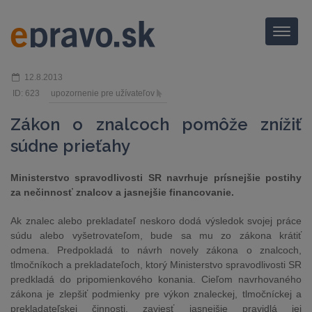
Menu
12.8.2013
ID: 623
upozornenie pre užívateľov
Zákon o znalcoch pomôže znížiť
súdne prieťahy
Ministerstvo spravodlivosti SR navrhuje prísnejšie postihy
za nečinnosť znalcov a jasnejšie financovanie.
Ak znalec alebo prekladateľ neskoro dodá výsledok svojej práce
súdu alebo vyšetrovateľom, bude sa mu zo zákona krátiť
odmena. Predpokladá to návrh novely zákona o znalcoch,
tlmočníkoch a prekladateľoch, ktorý Ministerstvo spravodlivosti SR
predkladá do pripomienkového konania. Cieľom navrhovaného
zákona je zlepšiť podmienky pre výkon znaleckej, tlmočníckej a
prekladateľskej činnosti, zaviesť jasnejšie pravidlá jej