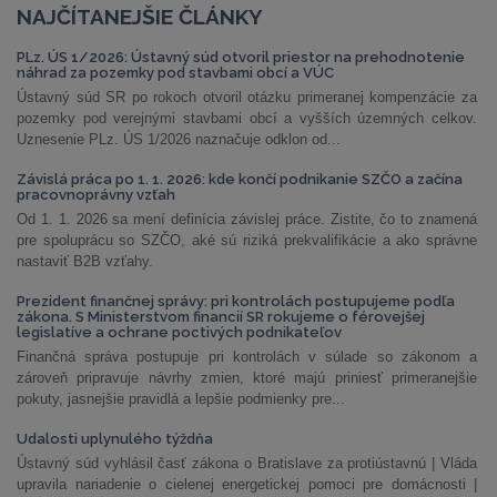
NAJČÍTANEJŠIE ČLÁNKY
PLz. ÚS 1/2026: Ústavný súd otvoril priestor na prehodnotenie
náhrad za pozemky pod stavbami obcí a VÚC
Ústavný súd SR po rokoch otvoril otázku primeranej kompenzácie za
pozemky pod verejnými stavbami obcí a vyšších územných celkov.
Uznesenie PLz. ÚS 1/2026 naznačuje odklon od...
Závislá práca po 1. 1. 2026: kde končí podnikanie SZČO a začína
pracovnoprávny vzťah
Od 1. 1. 2026 sa mení definícia závislej práce. Zistite, čo to znamená
pre spoluprácu so SZČO, aké sú riziká prekvalifikácie a ako správne
nastaviť B2B vzťahy.
Prezident finančnej správy: pri kontrolách postupujeme podľa
zákona. S Ministerstvom financií SR rokujeme o férovejšej
legislatíve a ochrane poctivých podnikateľov
Finančná správa postupuje pri kontrolách v súlade so zákonom a
zároveň pripravuje návrhy zmien, ktoré majú priniesť primeranejšie
pokuty, jasnejšie pravidlá a lepšie podmienky pre...
Udalosti uplynulého týždňa
Ústavný súd vyhlásil časť zákona o Bratislave za protiústavnú | Vláda
upravila nariadenie o cielenej energetickej pomoci pre domácnosti |