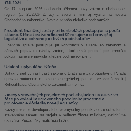
17.8.2026
Od 17. augusta 2026 nadobúda účinnosť nový zákon o obchodnom
registri (č. 29/2026 Z. z.) a spolu s ním aj významná novela
Obchodného zákonníka. Novela prináša niekoľko podstatných...
Prezident finančnej správy: pri kontrolách postupujeme podľa
zákona. S Ministerstvom financií SR rokujeme o férovejšej
legislatíve a ochrane poctivých podnikateľov
Finančná správa postupuje pri kontrolách v súlade so zákonom a
zároveň pripravuje návrhy zmien, ktoré majú priniesť primeranejšie
pokuty, jasnejšie pravidlá a lepšie podmienky pre...
Udalosti uplynulého týždňa
Ústavný súd vyhlásil časť zákona o Bratislave za protiústavnú | Vláda
upravila nariadenie o cielenej energetickej pomoci pre domácnosti |
Rekodifikácia Občianskeho zákonníka mieri k...
Zmeny v stavebných projektoch podliehajúcich EIA a IPKZ vo
fáze po vydaní integrovaného povolenia: procesné a
povoľovacie dôsledky novej legislatívy
Každý investor, developer alebo priemyselný podnik vie, že schválením
stavebného zámeru sa projekt v reálnom živote málokedy definitívne
uzatvára. Počas fázy realizácie bežne...