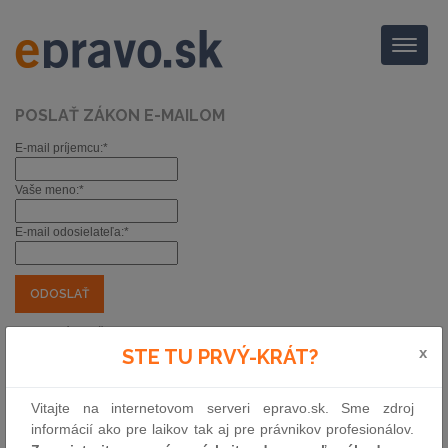
Menu
POSLAŤ ZÁKON E-MAILOM
E-mail príjemcu:*
Vaše meno:*
E-mail odosielateľa:*
*) povinné položky
Nariadenie Vlády Slovenskej republiky
x
STE TU PRVÝ-KRÁT?
pravidlá poskytovania podpory Strateg.
plánu spol. poľnoh. politiky v sektore
Vitajte na internetovom serveri epravo.sk. Sme zdroj
vinohradníctva
informácií ako pre laikov tak aj pre právnikov profesionálov.