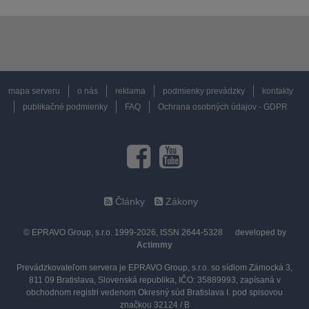
mapa serveru
o nás
reklama
podmienky prevádzky
kontakty
publikačné podmienky
FAQ
Ochrana osobných údajov - GDPR
Články
Zákony
© EPRAVO Group, s.r.o. 1999-2026, ISSN 2644-5328
developed by
Actimmy
Prevádzkovateľom servera je EPRAVO Group, s.r.o. so sídlom Zámocká 3,
811 09 Bratislava, Slovenská republika, IČO: 35889993, zapísaná v
obchodnom registri vedenom Okresný súd Bratislava I. pod spisovou
značkou 32124 / B