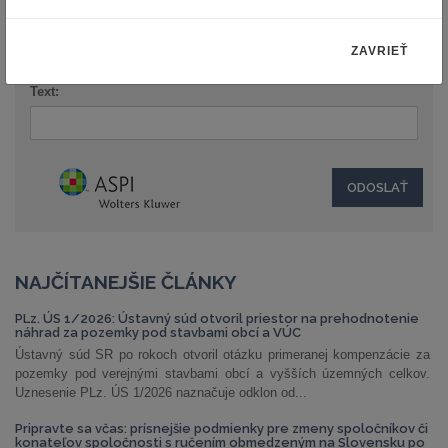
Názov:
ZAVRIEŤ
Text:
NAJČÍTANEJŠIE ČLÁNKY
PLz. ÚS 1/2026: Ústavný súd otvoril priestor na prehodnotenie
náhrad za pozemky pod stavbami obcí a VÚC
Ústavný súd SR po rokoch otvoril otázku primeranej kompenzácie za
pozemky pod verejnými stavbami obcí a vyšších územných celkov.
Uznesenie PLz. ÚS 1/2026 naznačuje odklon od...
Pripravte sa včas: prísnejšie podmienky pre zmeny spoločníkov či
konateľov spoločnosti s ručením obmedzeným na Slovensku po