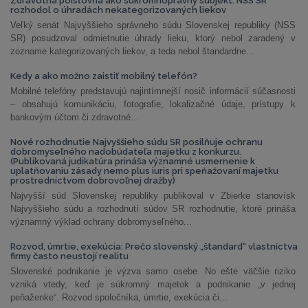
Zdravotná poisťovňa ako súkromnoprávny subjekt: NSS SR
rozhodol o úhradách nekategorizovaných liekov
Veľký senát Najvyššieho správneho súdu Slovenskej republiky (NSS
SR) posudzoval odmietnutie úhrady lieku, ktorý nebol zaradený v
zozname kategorizovaných liekov, a teda nebol štandardne...
Kedy a ako možno zaistiť mobilný telefón?
Mobilné telefóny predstavujú najintímnejší nosič informácií súčasnosti
– obsahujú komunikáciu, fotografie, lokalizačné údaje, prístupy k
bankovým účtom či zdravotné...
Nové rozhodnutie Najvyššieho súdu SR posilňuje ochranu
dobromyseľného nadobúdateľa majetku z konkurzu.
(Publikovaná judikatúra prináša významné usmernenie k
uplatňovaniu zásady nemo plus iuris pri speňažovaní majetku
prostredníctvom dobrovoľnej dražby)
Najvyšší súd Slovenskej republiky publikoval v Zbierke stanovísk
Najvyššieho súdu a rozhodnutí súdov SR rozhodnutie, ktoré prináša
významný výklad ochrany dobromyseľného...
Rozvod, úmrtie, exekúcia: Prečo slovenský „štandard“ vlastníctva
firmy často neustojí realitu
Slovenské podnikanie je výzva samo osebe. No ešte väčšie riziko
vzniká vtedy, keď je súkromný majetok a podnikanie „v jednej
peňaženke“. Rozvod spoločníka, úmrtie, exekúcia či...