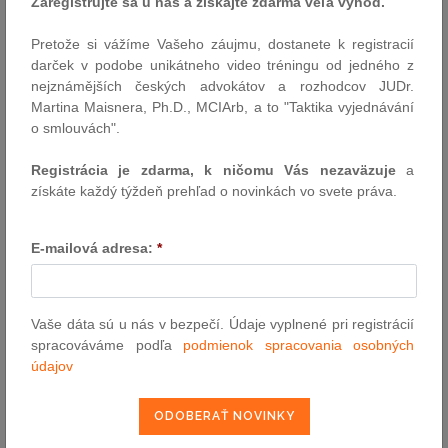
Zaregistrujte sa u nás a získajte zdarma veľa výhod.
Zbierka:
91/2024
|
9.5.2024
Pretože si vážíme Vašeho záujmu, dostanete k registracií
darček v podobe unikátneho video tréningu od jedného z
Externí odkaz předpisu
nejznámějších českých advokátov a rozhodcov JUDr.
Martina Maisnera, Ph.D., MCIArb, a to "Taktika vyjednávání
pošli e-mailom
o smlouvách".
vytlač zákon
Registrácia je zdarma, k ničomu Vás nezaväzuje
a
získáte každý týždeň prehľad o novinkách vo svete práva.
E-mailová adresa:
*
Vaše dáta sú u nás v bezpečí. Údaje vyplnené pri registrácií
VYHĽADÁVANIE ASPI
spracováváme podľa
podmienok spracovania osobných
údajov
Číslo predpisu: