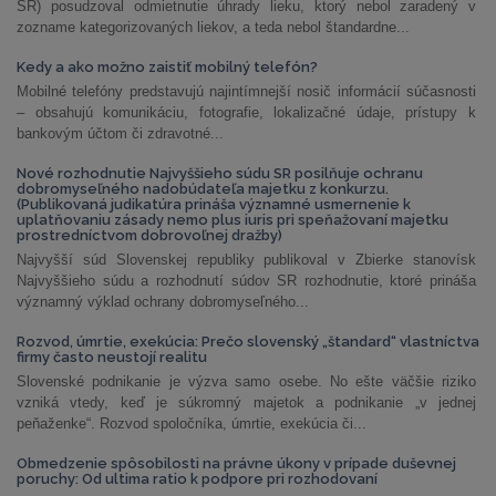
SR) posudzoval odmietnutie úhrady lieku, ktorý nebol zaradený v
zozname kategorizovaných liekov, a teda nebol štandardne...
Kedy a ako možno zaistiť mobilný telefón?
Mobilné telefóny predstavujú najintímnejší nosič informácií súčasnosti
– obsahujú komunikáciu, fotografie, lokalizačné údaje, prístupy k
bankovým účtom či zdravotné...
Nové rozhodnutie Najvyššieho súdu SR posilňuje ochranu
dobromyseľného nadobúdateľa majetku z konkurzu.
(Publikovaná judikatúra prináša významné usmernenie k
uplatňovaniu zásady nemo plus iuris pri speňažovaní majetku
prostredníctvom dobrovoľnej dražby)
Najvyšší súd Slovenskej republiky publikoval v Zbierke stanovísk
Najvyššieho súdu a rozhodnutí súdov SR rozhodnutie, ktoré prináša
významný výklad ochrany dobromyseľného...
Rozvod, úmrtie, exekúcia: Prečo slovenský „štandard“ vlastníctva
firmy často neustojí realitu
Slovenské podnikanie je výzva samo osebe. No ešte väčšie riziko
vzniká vtedy, keď je súkromný majetok a podnikanie „v jednej
peňaženke“. Rozvod spoločníka, úmrtie, exekúcia či...
Obmedzenie spôsobilosti na právne úkony v prípade duševnej
poruchy: Od ultima ratio k podpore pri rozhodovaní