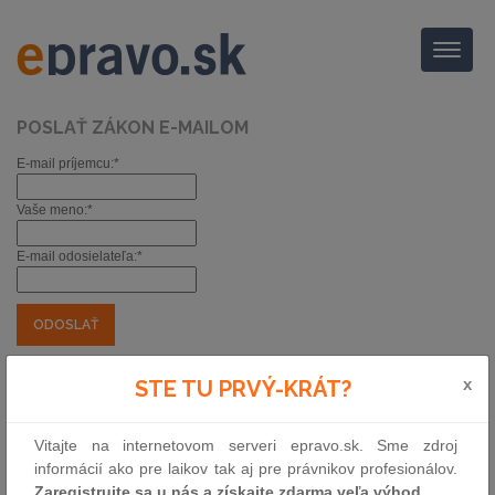
Menu
POSLAŤ ZÁKON E-MAILOM
E-mail príjemcu:*
Vaše meno:*
E-mail odosielateľa:*
*) povinné položky
x
STE TU PRVÝ-KRÁT?
Zákon Národnej rady Slovenskej republiky
zmena Autorského zákona
Vitajte na internetovom serveri epravo.sk. Sme zdroj
Zbierka:
71/2022
|
informácií ako pre laikov tak aj pre právnikov profesionálov.
16.3.2022
Zaregistrujte sa u nás a získajte zdarma veľa výhod.