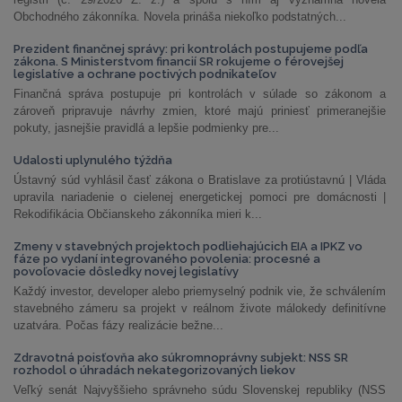
Obchodného zákonníka. Novela prináša niekoľko podstatných...
Prezident finančnej správy: pri kontrolách postupujeme podľa
zákona. S Ministerstvom financií SR rokujeme o férovejšej
legislatíve a ochrane poctivých podnikateľov
Finančná správa postupuje pri kontrolách v súlade so zákonom a
zároveň pripravuje návrhy zmien, ktoré majú priniesť primeranejšie
pokuty, jasnejšie pravidlá a lepšie podmienky pre...
Udalosti uplynulého týždňa
Ústavný súd vyhlásil časť zákona o Bratislave za protiústavnú | Vláda
upravila nariadenie o cielenej energetickej pomoci pre domácnosti |
Rekodifikácia Občianskeho zákonníka mieri k...
Zmeny v stavebných projektoch podliehajúcich EIA a IPKZ vo
fáze po vydaní integrovaného povolenia: procesné a
povoľovacie dôsledky novej legislatívy
Každý investor, developer alebo priemyselný podnik vie, že schválením
stavebného zámeru sa projekt v reálnom živote málokedy definitívne
uzatvára. Počas fázy realizácie bežne...
Zdravotná poisťovňa ako súkromnoprávny subjekt: NSS SR
rozhodol o úhradách nekategorizovaných liekov
Veľký senát Najvyššieho správneho súdu Slovenskej republiky (NSS