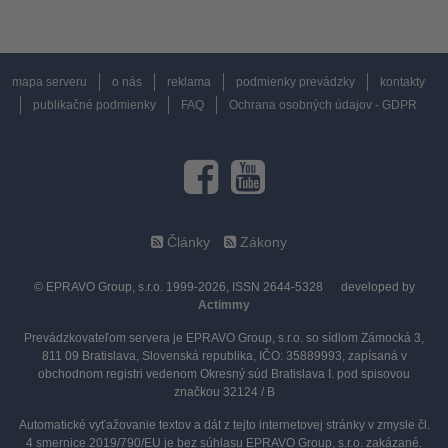
mapa serveru
o nás
reklama
podmienky prevádzky
kontakty
publikačné podmienky
FAQ
Ochrana osobných údajov - GDPR
Články
Zákony
© EPRAVO Group, s.r.o. 1999-2026, ISSN 2644-5328
developed by
Actimmy
Prevádzkovateľom servera je EPRAVO Group, s.r.o. so sídlom Zámocká 3,
811 09 Bratislava, Slovenská republika, IČO: 35889993, zapísaná v
obchodnom registri vedenom Okresný súd Bratislava I. pod spisovou
značkou 32124 / B
Automatické vyťažovanie textov a dát z tejto internetovej stránky v zmysle čl.
4 smernice 2019/790/EU je bez súhlasu EPRAVO Group, s.r.o. zakázané.