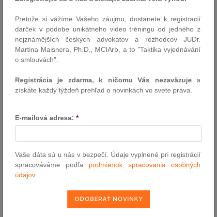
Externí odkaz předpisu
Pretože si vážíme Vašeho záujmu, dostanete k registracií
darček v podobe unikátneho video tréningu od jedného z
pošli e-mailom
nejznámějších českých advokátov a rozhodcov JUDr.
vytlač zákon
Martina Maisnera, Ph.D., MCIArb, a to "Taktika vyjednávání
o smlouvách".
Registrácia je zdarma, k ničomu Vás nezaväzuje
a
získáte každý týždeň prehľad o novinkách vo svete práva.
E-mailová adresa:
*
VYHĽADÁVANIE ASPI
Vaše dáta sú u nás v bezpečí. Údaje vyplnené pri registrácií
Číslo predpisu:
spracováváme podľa
podmienok spracovania osobných
údajov
Názov: