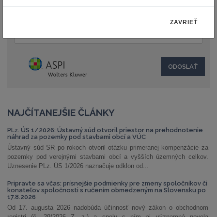
Text:
ZAVRIEŤ
NAJČÍTANEJŠIE ČLÁNKY
PLz. ÚS 1/2026: Ústavný súd otvoril priestor na prehodnotenie
náhrad za pozemky pod stavbami obcí a VÚC
Ústavný súd SR po rokoch otvoril otázku primeranej kompenzácie za
pozemky pod verejnými stavbami obcí a vyšších územných celkov.
Uznesenie PLz. ÚS 1/2026 naznačuje odklon od...
Pripravte sa včas: prísnejšie podmienky pre zmeny spoločníkov či
konateľov spoločnosti s ručením obmedzeným na Slovensku po
17.8.2026
Od 17. augusta 2026 nadobúda účinnosť nový zákon o obchodnom
registri (č. 29/2026 Z. z.) a spolu s ním aj významná novela