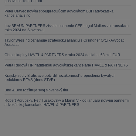
posúva celkom 12 ľudí
Peter Oravec novým spolupracujúcim advokátom BBH advokátska
kancelária, s.r.o.
bpv BRAUN PARTNERS získala ocenenie CEE Legal Matters za transakciu
roka 2024 na Slovensku
Taylor Wessing oznamuje strategickú alianciu s Orsingher Ortu - Avvocati
Associati
Obrat skupiny HAVEL & PARTNERS v roku 2024 dosiahol 68 mil. EUR
Petra Rudová HR riaditeľkou advokátskej kancelárie HAVEL & PARTNERS
Krajský súd v Bratislave potvrdil nezákonnosť prepustenia bývalých
redaktorov RTVS (dnes STVR)
Bird & Bird rozširuje svoj slovenský tím
Robert Porubský, Petr Tušakovský a Martin Vlk od januára novými partnermi
advokátskej kancelárie HAVEL & PARTNERS