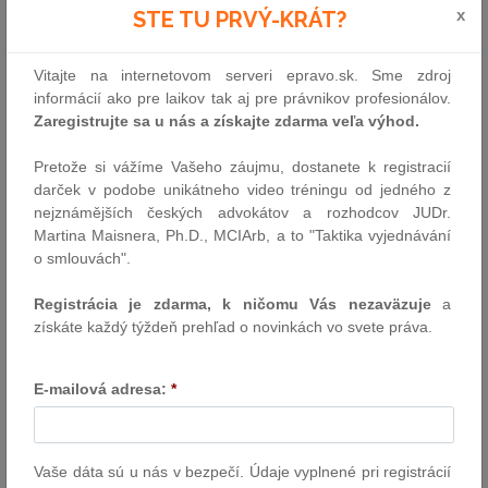
investičnej skupiny Infracapital.
x
STE TU PRVÝ-KRÁT?
Slávnostné odovzdávanie cien sa
Zdroj: bpv BRAUN PARTNERS
uskutočnilo 1. apríla 2025 večer v
Prahe, kde sa zišli poprední právnici
Vitajte na internetovom serveri epravo.sk. Sme zdroj
a advokátske kancelárie z celej strednej a východnej Európy.
informácií ako pre laikov tak aj pre právnikov profesionálov.
Zaregistrujte sa u nás a získajte zdarma veľa výhod.
David Vosol, partner spoločnosti bpv BRAUN PARTNERS, k tomu
uviedol:
"Je to veľký úspech pre nás v bpv BRAUN PARTNERS a
Pretože si vážíme Vašeho záujmu, dostanete k registracií
pre celý náš tím – veľká vďaka patrí Igorovi Augustiničovi,
darček v podobe unikátneho video tréningu od jedného z
Ondrejovi Poništiakovi, Pavlovi Vintrovi, Ivane Horákovej, Davidovi
nejznámějších českých advokátov a rozhodcov JUDr.
Plevkovi, Jurajovi Gazdovi, Zuzane Dzilskej a Monike Kardošovej.
Martina Maisnera, Ph.D., MCIArb, a to "Taktika vyjednávání
Sme hrdí na to, že naša práca bola ocenená - je to dôkaz nášho
o smlouvách".
odhodlania, tímovej práce a precíznosti, aj ako čerešnička na
torte pri oslave 15 rokov našej bratislavskej kancelárie – bez
Registrácia je zdarma, k ničomu Vás nezaväzuje
a
ktorej by táto transakcia nebola možná. Ďakujem tiež Robovi
získáte každý týždeň prehľad o novinkách vo svete práva.
Irvingovi z Dentons na strane predávajúceho, aj vďaka nemu to
bola pre mňa osobne najprofesionálnejšia a najdžentlmenskejšia
E-mailová adresa:
*
transakcia posledných rokov."
Všetkým víťazom srdečne
blahoželáme.
Viac informácií nájdete
tu
.
Vaše dáta sú u nás v bezpečí. Údaje vyplnené pri registrácií