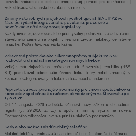
upravila nariadenie o cielenej energetickej pomoci pre domácnosti |
Rekodifikácia Občianskeho zákonníka mieri k...
Zmeny v stavebných projektoch podliehajúcich EIA a IPKZ vo
fáze po vydaní integrovaného povolenia: procesné a
povoľovacie dôsledky novej legislatívy
Každý investor, developer alebo priemyselný podnik vie, že schválením
stavebného zámeru sa projekt v reálnom živote málokedy definitívne
uzatvára. Počas fázy realizácie bežne...
Zdravotná poisťovňa ako súkromnoprávny subjekt: NSS SR
rozhodol o úhradách nekategorizovaných liekov
Veľký senát Najvyššieho správneho súdu Slovenskej republiky (NSS
SR) posudzoval odmietnutie úhrady lieku, ktorý nebol zaradený v
zozname kategorizovaných liekov, a teda nebol štandardne...
Pripravte sa včas: prísnejšie podmienky pre zmeny spoločníkov či
konateľov spoločnosti s ručením obmedzeným na Slovensku po
17.8.2026
Od 17. augusta 2026 nadobúda účinnosť nový zákon o obchodnom
registri (č. 29/2026 Z. z.) a spolu s ním aj významná novela
Obchodného zákonníka. Novela prináša niekoľko podstatných...
Kedy a ako možno zaistiť mobilný telefón?
Mobilné telefóny predstavujú najintímnejší nosič informácií súčasnosti