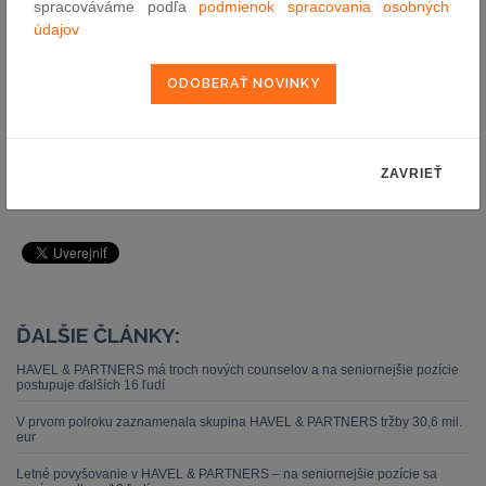
spracováváme podľa
podmienok spracovania osobných
© EPRAVO.SK – Zbierka zákonov, judikatúra, právo |
údajov
www.epravo.sk
Autor: bpv BRAUN PARTNERS
4.4.2025
ZAVRIEŤ
pošli e-mailom
vytlač článok
ĎALŠIE ČLÁNKY:
HAVEL & PARTNERS má troch nových counselov a na seniornejšie pozície
postupuje ďalších 16 ľudí
V prvom polroku zaznamenala skupina HAVEL & PARTNERS tržby 30,6 mil.
eur
Letné povyšovanie v HAVEL & PARTNERS – na seniornejšie pozície sa