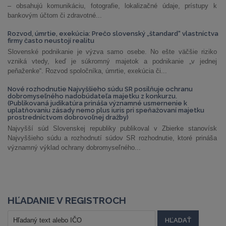
– obsahujú komunikáciu, fotografie, lokalizačné údaje, prístupy k
bankovým účtom či zdravotné...
Rozvod, úmrtie, exekúcia: Prečo slovenský „štandard“ vlastníctva
firmy často neustojí realitu
Slovenské podnikanie je výzva samo osebe. No ešte väčšie riziko
vzniká vtedy, keď je súkromný majetok a podnikanie „v jednej
peňaženke“. Rozvod spoločníka, úmrtie, exekúcia či...
Nové rozhodnutie Najvyššieho súdu SR posilňuje ochranu
dobromyseľného nadobúdateľa majetku z konkurzu.
(Publikovaná judikatúra prináša významné usmernenie k
uplatňovaniu zásady nemo plus iuris pri speňažovaní majetku
prostredníctvom dobrovoľnej dražby)
Najvyšší súd Slovenskej republiky publikoval v Zbierke stanovísk
Najvyššieho súdu a rozhodnutí súdov SR rozhodnutie, ktoré prináša
významný výklad ochrany dobromyseľného...
HĽADANIE V REGISTROCH