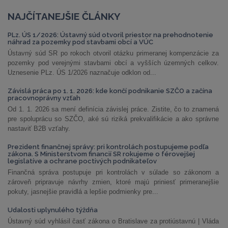
NAJČÍTANEJŠIE ČLÁNKY
PLz. ÚS 1/2026: Ústavný súd otvoril priestor na prehodnotenie
náhrad za pozemky pod stavbami obcí a VÚC
Ústavný súd SR po rokoch otvoril otázku primeranej kompenzácie za
pozemky pod verejnými stavbami obcí a vyšších územných celkov.
Uznesenie PLz. ÚS 1/2026 naznačuje odklon od...
Závislá práca po 1. 1. 2026: kde končí podnikanie SZČO a začína
pracovnoprávny vzťah
Od 1. 1. 2026 sa mení definícia závislej práce. Zistite, čo to znamená
pre spoluprácu so SZČO, aké sú riziká prekvalifikácie a ako správne
nastaviť B2B vzťahy.
Prezident finančnej správy: pri kontrolách postupujeme podľa
zákona. S Ministerstvom financií SR rokujeme o férovejšej
legislatíve a ochrane poctivých podnikateľov
Finančná správa postupuje pri kontrolách v súlade so zákonom a
zároveň pripravuje návrhy zmien, ktoré majú priniesť primeranejšie
pokuty, jasnejšie pravidlá a lepšie podmienky pre...
Udalosti uplynulého týždňa
Ústavný súd vyhlásil časť zákona o Bratislave za protiústavnú | Vláda