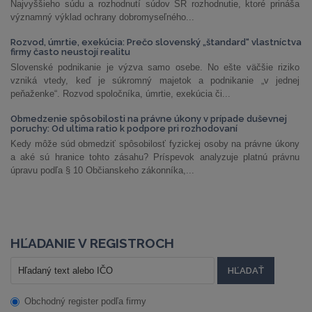
Najvyššieho súdu a rozhodnutí súdov SR rozhodnutie, ktoré prináša
významný výklad ochrany dobromyseľného...
Rozvod, úmrtie, exekúcia: Prečo slovenský „štandard“ vlastníctva
firmy často neustojí realitu
Slovenské podnikanie je výzva samo osebe. No ešte väčšie riziko
vzniká vtedy, keď je súkromný majetok a podnikanie „v jednej
peňaženke“. Rozvod spoločníka, úmrtie, exekúcia či...
Obmedzenie spôsobilosti na právne úkony v prípade duševnej
poruchy: Od ultima ratio k podpore pri rozhodovaní
Kedy môže súd obmedziť spôsobilosť fyzickej osoby na právne úkony
a aké sú hranice tohto zásahu? Príspevok analyzuje platnú právnu
úpravu podľa § 10 Občianskeho zákonníka,...
HĽADANIE V REGISTROCH
Obchodný register podľa firmy