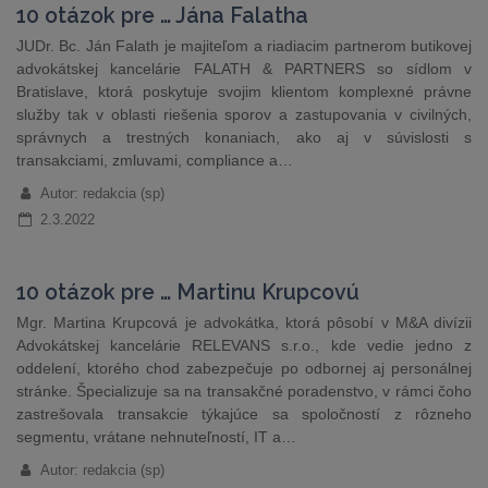
10 otázok pre … Jána Falatha
JUDr. Bc. Ján Falath je majiteľom a riadiacim partnerom butikovej
advokátskej kancelárie FALATH & PARTNERS so sídlom v
Bratislave, ktorá poskytuje svojim klientom komplexné právne
služby tak v oblasti riešenia sporov a zastupovania v civilných,
správnych a trestných konaniach, ako aj v súvislosti s
transakciami, zmluvami, compliance a…
Autor: redakcia (sp)
2.3.2022
10 otázok pre … Martinu Krupcovú
Mgr. Martina Krupcová je advokátka, ktorá pôsobí v M&A divízii
Advokátskej kancelárie RELEVANS s.r.o., kde vedie jedno z
oddelení, ktorého chod zabezpečuje po odbornej aj personálnej
stránke. Špecializuje sa na transakčné poradenstvo, v rámci čoho
zastrešovala transakcie týkajúce sa spoločností z rôzneho
segmentu, vrátane nehnuteľností, IT a…
Autor: redakcia (sp)