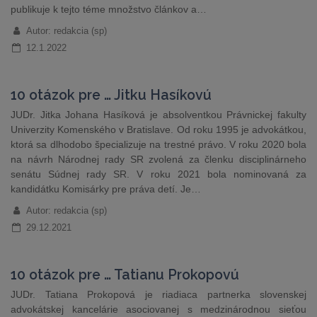
publikuje k tejto téme množstvo článkov a…
Autor: redakcia (sp)
12.1.2022
10 otázok pre … Jitku Hasíkovú
JUDr. Jitka Johana Hasíková je absolventkou Právnickej fakulty
Univerzity Komenského v Bratislave. Od roku 1995 je advokátkou,
ktorá sa dlhodobo špecializuje na trestné právo. V roku 2020 bola
na návrh Národnej rady SR zvolená za členku disciplinárneho
senátu Súdnej rady SR. V roku 2021 bola nominovaná za
kandidátku Komisárky pre práva detí. Je…
Autor: redakcia (sp)
29.12.2021
10 otázok pre … Tatianu Prokopovú
JUDr. Tatiana Prokopová je riadiaca partnerka slovenskej
advokátskej kancelárie asociovanej s medzinárodnou sieťou