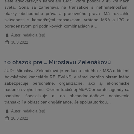
siete advokátskych kancelárií CMS, ktorá pôsobí v 45 krajinách
sveta. Soňa sa zameriava na transakcie s nehnuteľnosťami,
otázky obchodného práva a pracovného práva. Má rozsiahle
skúsenosti s komerčnými transakciami vrátane M&A a IPO a
poradenstvom pri podnikových kombináciách a…
Autor: redakcia (sp)
30.3.2022
10 otázok pre … Miroslavu Zelenákovú
JUDr. Miroslava Zelenáková je vedúcou jedného z M&A oddelení
Advokátskej kancelárie RELEVANS, v rámci ktorého okrem iného
zabezpečuje personálne, organizačné, ako aj ekonomické
riadenie svojho tímu. Okrem tradičnej M&A/Corporate agendy sa
osobitne špecializuje aj na obchodno-daňové nastavenie
transakcií a oblasť banking&finance. Je spoluautorkou…
Autor: redakcia (sp)
16.3.2022