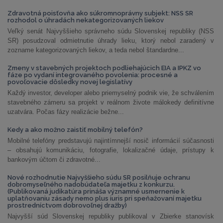
Zdravotná poisťovňa ako súkromnoprávny subjekt: NSS SR
rozhodol o úhradách nekategorizovaných liekov
Veľký senát Najvyššieho správneho súdu Slovenskej republiky (NSS
SR) posudzoval odmietnutie úhrady lieku, ktorý nebol zaradený v
zozname kategorizovaných liekov, a teda nebol štandardne...
Zmeny v stavebných projektoch podliehajúcich EIA a IPKZ vo
fáze po vydaní integrovaného povolenia: procesné a
povoľovacie dôsledky novej legislatívy
Každý investor, developer alebo priemyselný podnik vie, že schválením
stavebného zámeru sa projekt v reálnom živote málokedy definitívne
uzatvára. Počas fázy realizácie bežne...
Kedy a ako možno zaistiť mobilný telefón?
Mobilné telefóny predstavujú najintímnejší nosič informácií súčasnosti
– obsahujú komunikáciu, fotografie, lokalizačné údaje, prístupy k
bankovým účtom či zdravotné...
Nové rozhodnutie Najvyššieho súdu SR posilňuje ochranu
dobromyseľného nadobúdateľa majetku z konkurzu.
(Publikovaná judikatúra prináša významné usmernenie k
uplatňovaniu zásady nemo plus iuris pri speňažovaní majetku
prostredníctvom dobrovoľnej dražby)
Najvyšší súd Slovenskej republiky publikoval v Zbierke stanovísk