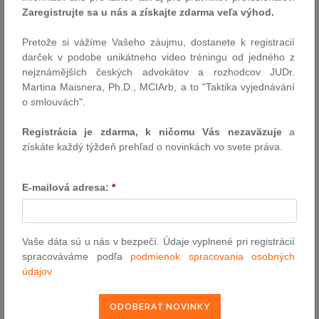
Zaregistrujte sa u nás a získajte zdarma veľa výhod.
10 otázok pre ... Ľudovíta Mičinskeho
JUDr. Ľudovít Mičinský pôsobí v advokácii prostredníctvom AK
Pretože si vážíme Vašeho záujmu, dostanete k registracií
Mičinský & Partners s. r. o. V rámci svojej advokátskej praxe sa
darček v podobe unikátneho video tréningu od jedného z
špecializuje na poskytovanie právneho poradenstva v oblasti
nejznámějších českých advokátov a rozhodcov JUDr.
riešenia sporov, najmä arbitráží a verejných investícií. Pôsobí
Martina Maisnera, Ph.D., MCIArb, a to "Taktika vyjednávání
zároveň ako člen Predsedníctva Slovenskej advokátskej komory.
o smlouvách".
Autor: redakcia (sp)
Registrácia je zdarma, k ničomu Vás nezaväzuje
a
14.7.2022
získáte každý týždeň prehľad o novinkách vo svete práva.
10 otázok pre ... Miloša Kvasňovského
E-mailová adresa:
*
JUDr. Miloš Kvasňovský je riadiacim partnerom advokátskej
kancelárie KVASŇOVSKÝ & PARTNERS | ADVOKÁTI a zároveň jej
zakladateľom. V rámci pobočiek pôsobiacich v Prahe, Bratislave a
Vaše dáta sú u nás v bezpečí. Údaje vyplnené pri registrácií
Košiciach vedie jednotlivých právnikov pri poskytovaní právnych
spracováváme podľa
podmienok spracovania osobných
služieb klientom, vytvára špecializované tímy pre zastupovanie v
údajov
tých najnáročnejších kauzách a naďalej…
Autor: redakcia (sp)