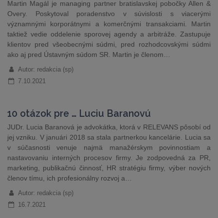
Martin Magál je managing partner bratislavskej pobočky Allen &
Overy. Poskytoval poradenstvo v súvislosti s viacerými
významnými korporátnymi a komerčnými transakciami. Martin
taktiež vedie oddelenie sporovej agendy a arbitráže. Zastupuje
klientov pred všeobecnými súdmi, pred rozhodcovskými súdmi
ako aj pred Ústavným súdom SR. Martin je členom…
Autor: redakcia (sp)
7.10.2021
10 otázok pre … Luciu Baranovú
JUDr. Lucia Baranová je advokátka, ktorá v RELEVANS pôsobí od
jej vzniku. V januári 2018 sa stala partnerkou kancelárie. Lucia sa
v súčasnosti venuje najmä manažérskym povinnostiam a
nastavovaniu interných procesov firmy. Je zodpovedná za PR,
marketing, publikačnú činnosť, HR stratégiu firmy, výber nových
členov tímu, ich profesionálny rozvoj a…
Autor: redakcia (sp)
16.7.2021