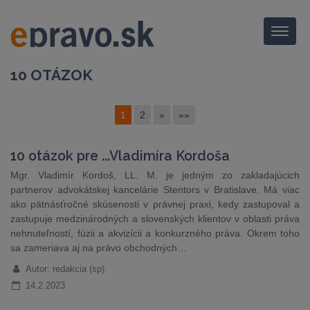
Menu
10 OTÁZOK
1
2
»
»»
10 otázok pre ...Vladimíra Kordoša
Mgr. Vladimír Kordoš, LL. M. je jedným zo zakladajúcich
partnerov advokátskej kancelárie Stentors v Bratislave. Má viac
ako pätnásťročné skúsenosti v právnej praxi, kedy zastupoval a
zastupuje medzinárodných a slovenských klientov v oblasti práva
nehnuteľností, fúzii a akvizícii a konkurzného práva. Okrem toho
sa zameriava aj na právo obchodných…
Autor: redakcia (sp)
14.2.2023