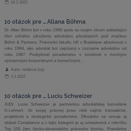
16.2.2022
10 otázok pre … Allana Böhma
Dr. Allan Böhm bol v roku 1990 spolu so svojim otcom zakladajúci
člen voľného združenia advokátov pôsobiacich pod značkou
Böhm & Partners. Právnickú fakultu UK v Bratislave absolvoval v
roku 1984, ako advokát bol zapísaný v zozname advokátov od
roku 1987. Poskytoval poradenstvo v súvislosti s mnohými
významnými korporátnymi a komerčnými…
Autor: redakcia (sp)
3.2.2022
10 otázok pre … Luciu Schweizer
JUDr. Lucie Schweizer je partnerkou advokátskej kancelárie
G.Lehnert. Vo svojej právnej praxi rieši najmä transakčné,
projektové a strategické poradenstvo. Dlhodobo sa venuje aj
oblasti Compliance a v tejto kategórii je aj umiestnená v rebríčku
Top 100 žien česko-slovenského právneho biznisu. Pravidelne