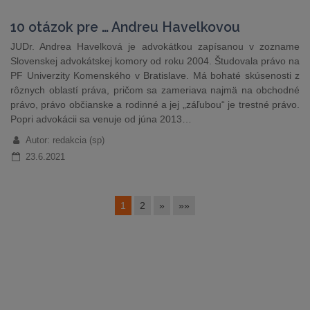
10 otázok pre … Andreu Havelkovou
JUDr. Andrea Havelková je advokátkou zapísanou v zozname
Slovenskej advokátskej komory od roku 2004. Študovala právo na
PF Univerzity Komenského v Bratislave. Má bohaté skúsenosti z
rôznych oblastí práva, pričom sa zameriava najmä na obchodné
právo, právo občianske a rodinné a jej „záľubou“ je trestné právo.
Popri advokácii sa venuje od júna 2013…
Autor: redakcia (sp)
23.6.2021
1
2
»
»»