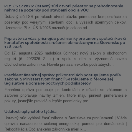
PLz. ÚS 1/2026: Ústavný súd otvoril priestor na prehodnotenie
náhrad za pozemky pod stavbami obcí a VÚC
Ústavný súd SR po rokoch otvoril otázku primeranej kompenzácie za
pozemky pod verejnými stavbami obcí a vyšších územných celkov.
Uznesenie PLz. ÚS 1/2026 naznačuje odklon od...
Pripravte sa včas: prísnejšie podmienky pre zmeny spoločníkov či
konateľov spoločnosti s ručením obmedzeným na Slovensku po
17.8.2026
Od 17. augusta 2026 nadobúda účinnosť nový zákon o obchodnom
registri (č. 29/2026 Z. z.) a spolu s ním aj významná novela
Obchodného zákonníka. Novela prináša niekoľko podstatných...
Prezident finančnej správy: pri kontrolách postupujeme podľa
zákona. S Ministerstvom financií SR rokujeme o férovejšej
legislatíve a ochrane poctivých podnikateľov
Finančná správa postupuje pri kontrolách v súlade so zákonom a
zároveň pripravuje návrhy zmien, ktoré majú priniesť primeranejšie
pokuty, jasnejšie pravidlá a lepšie podmienky pre...
Udalosti uplynulého týždňa
Ústavný súd vyhlásil časť zákona o Bratislave za protiústavnú | Vláda
upravila nariadenie o cielenej energetickej pomoci pre domácnosti |
Rekodifikácia Občianskeho zákonníka mieri k...