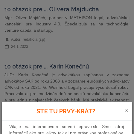
10 otázok pre ... Olivera Majdúcha
Mgr. Oliver Majdúch, partner v MATHISON legal, advokátskej
kancelárii pre Industry 4.0. Špecializuje sa na technológie,
venture capital a startupy.
Autor: redakcia (sp)
24.1.2023
10 otázok pre ... Karin Konečnú
JUDr. Karin Konečná je advokátkou zapísanou v zozname
advokátov SAK od roku 2008 a v zozname európskych advokátov
ČAK od roku 2021. Vo Weinhold Legal pracuje vyše desať rokov.
Pracovala aj pre medzinárodnú nemeckú advokátsku kanceláriu
a pre jednu z najväčších českých bánk. Má praktické skúsenosti
najmä v oblasti obchodného práva, úverového…
x
STE TU PRVÝ-KRÁT?
Autor: redakcia (sp)
22.12.2022
Vitajte na internetovom serveri epravo.sk. Sme zdroj
informácií ako pre laikov tak aj pre právnikov profesionálov.