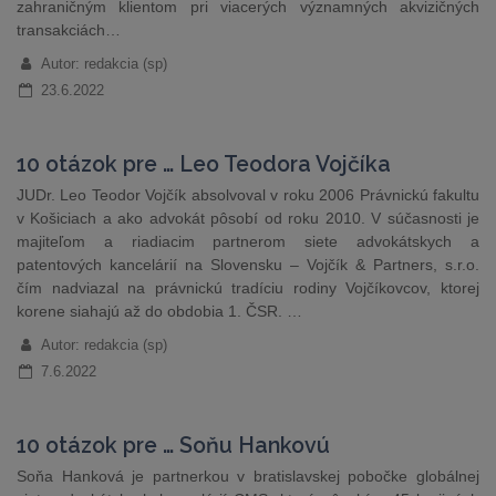
zahraničným klientom pri viacerých významných akvizičných
transakciách…
Autor: redakcia (sp)
23.6.2022
10 otázok pre … Leo Teodora Vojčíka
JUDr. Leo Teodor Vojčík absolvoval v roku 2006 Právnickú fakultu
v Košiciach a ako advokát pôsobí od roku 2010. V súčasnosti je
majiteľom a riadiacim partnerom siete advokátskych a
patentových kancelárií na Slovensku – Vojčík & Partners, s.r.o.
čím nadviazal na právnickú tradíciu rodiny Vojčíkovcov, ktorej
korene siahajú až do obdobia 1. ČSR. …
Autor: redakcia (sp)
7.6.2022
10 otázok pre … Soňu Hankovú
Soňa Hanková je partnerkou v bratislavskej pobočke globálnej