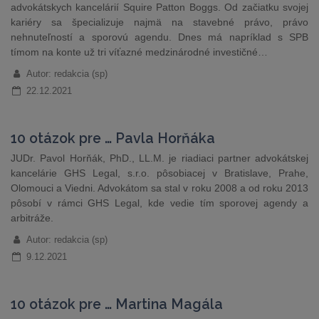
advokátskych kancelárií Squire Patton Boggs. Od začiatku svojej
kariéry sa špecializuje najmä na stavebné právo, právo
nehnuteľností a sporovú agendu. Dnes má napríklad s SPB
tímom na konte už tri víťazné medzinárodné investičné…
Autor: redakcia (sp)
22.12.2021
10 otázok pre … Pavla Horňáka
JUDr. Pavol Horňák, PhD., LL.M. je riadiaci partner advokátskej
kancelárie GHS Legal, s.r.o. pôsobiacej v Bratislave, Prahe,
Olomouci a Viedni. Advokátom sa stal v roku 2008 a od roku 2013
pôsobí v rámci GHS Legal, kde vedie tím sporovej agendy a
arbitráže.
Autor: redakcia (sp)
9.12.2021
10 otázok pre … Martina Magála