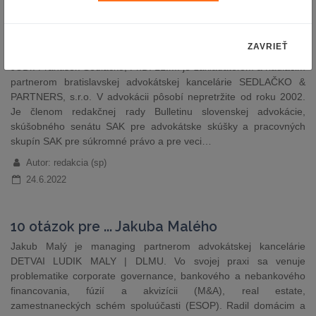
6.7.2022
10 otázok pre ... Františka Sedlačka
ZAVRIEŤ
JUDr. František Sedlačko, PhD. LL.M. je zakladateľom a riadiacim
partnerom bratislavskej advokátskej kancelárie SEDLAČKO &
PARTNERS, s.r.o. V advokácii pôsobí nepretržite od roku 2002.
Je členom redakčnej rady Bulletinu slovenskej advokácie,
skúšobného senátu SAK pre advokátske skúšky a pracovných
skupín SAK pre súkromné právo a pre veci…
Autor: redakcia (sp)
24.6.2022
10 otázok pre ... Jakuba Malého
Jakub Malý je managing partnerom advokátskej kancelárie
DETVAI LUDIK MALY | DLMU. Vo svojej praxi sa venuje
problematike corporate governance, bankového a nebankového
financovania, fúzií a akvizícii (M&A), real estate,
zamestnaneckých schém spoluúčasti (ESOP). Radil domácim a