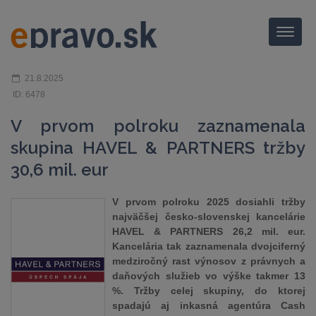
Menu
21.8.2025
ID: 6478
V prvom polroku zaznamenala
skupina HAVEL & PARTNERS tržby
30,6 mil. eur
V prvom polroku 2025 dosiahli tržby
najväčšej česko-slovenskej kancelárie
HAVEL & PARTNERS 26,2 mil. eur.
Kancelária tak zaznamenala dvojciferný
medziročný rast výnosov z právnych a
daňových služieb vo výške takmer 13
%. Tržby celej skupiny, do ktorej
spadajú aj inkasná agentúra Cash