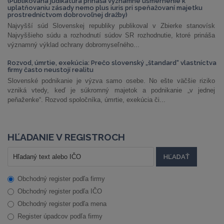
(Publikovaná judikatúra prináša významné usmernenie k
uplatňovaniu zásady nemo plus iuris pri speňažovaní majetku
prostredníctvom dobrovoľnej dražby)
Najvyšší súd Slovenskej republiky publikoval v Zbierke stanovísk
Najvyššieho súdu a rozhodnutí súdov SR rozhodnutie, ktoré prináša
významný výklad ochrany dobromyseľného...
Rozvod, úmrtie, exekúcia: Prečo slovenský „štandard“ vlastníctva
firmy často neustojí realitu
Slovenské podnikanie je výzva samo osebe. No ešte väčšie riziko
vzniká vtedy, keď je súkromný majetok a podnikanie „v jednej
peňaženke“. Rozvod spoločníka, úmrtie, exekúcia či...
HĽADANIE V REGISTROCH
Obchodný register podľa firmy
Obchodný register podľa IČO
Obchodný register podľa mena
Register úpadcov podľa firmy