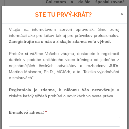
Collectors a ďalšie špecializované
služby vrátane rodinnej kancelárie ONE
Zdroj: HAVEL & PARTNERS
x
STE TU PRVÝ-KRÁT?
FAMILY OFFICE, potom presiahli 30,6
mil. eur.
Vitajte na internetovom serveri epravo.sk. Sme zdroj
„Rast tržieb podporili ako české kancelárie, tak aj
slovenská
informácií ako pre laikov tak aj pre právnikov profesionálov.
kancelária
, ktorá rástla o 35 %. Našim cieľom však nie je
Zaregistrujte sa u nás a získajte zdarma veľa výhod.
zlepšovať sa iba v číslach, ale predovšetkým neustále
skvalitňovať naše služby a posilňovať hodnotu, ktorú klientom
Pretože si vážíme Vašeho záujmu, dostanete k registracií
prinášame. Či už ide o právne a daňové služby, komplexné
darček v podobe unikátneho video tréningu od jedného z
transakcie, medzinárodnú expanziu, či správu rodinného majetku.
nejznámějších českých advokátov a rozhodcov JUDr.
Vďaka nášmu medzinárodnému dosahu, priamemu zastúpeniu v
Martina Maisnera, Ph.D., MCIArb, a to "Taktika vyjednávání
Nemecku vo Frankfurte a rozsiahlej sieti kontaktov sme pripravení
o smlouvách".
poskytovať strategickú podporu, ktorá ďaleko prekračuje hranice
regiónu strednej Európy,“
hovorí riadiaci partner
Jaroslav Havel
.
Registrácia je zdarma, k ničomu Vás nezaväzuje
a
získáte každý týždeň prehľad o novinkách vo svete práva.
V prvom polroku 2025 sa mimoriadne darilo daňovému tímu
HAVEL & PARTNERS
, výnosy za služby daňového poradenstva sa
medziročne zvýšili o rekordných 58 %. Pozitívny ekonomický vývoj
E-mailová adresa:
*
kancelárie podporili aj služby v oblastiach riešenia sporov a
insolvencií, nehnuteľností či verejného sektora alebo
špecializované poradenstvo pre privátnu klientelu súvisiace so