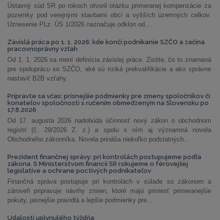
Ústavný súd SR po rokoch otvoril otázku primeranej kompenzácie za
pozemky pod verejnými stavbami obcí a vyšších územných celkov.
Uznesenie PLz. ÚS 1/2026 naznačuje odklon od...
Závislá práca po 1. 1. 2026: kde končí podnikanie SZČO a začína
pracovnoprávny vzťah
Od 1. 1. 2026 sa mení definícia závislej práce. Zistite, čo to znamená
pre spoluprácu so SZČO, aké sú riziká prekvalifikácie a ako správne
nastaviť B2B vzťahy.
Pripravte sa včas: prísnejšie podmienky pre zmeny spoločníkov či
konateľov spoločnosti s ručením obmedzeným na Slovensku po
17.8.2026
Od 17. augusta 2026 nadobúda účinnosť nový zákon o obchodnom
registri (č. 29/2026 Z. z.) a spolu s ním aj významná novela
Obchodného zákonníka. Novela prináša niekoľko podstatných...
Prezident finančnej správy: pri kontrolách postupujeme podľa
zákona. S Ministerstvom financií SR rokujeme o férovejšej
legislatíve a ochrane poctivých podnikateľov
Finančná správa postupuje pri kontrolách v súlade so zákonom a
zároveň pripravuje návrhy zmien, ktoré majú priniesť primeranejšie
pokuty, jasnejšie pravidlá a lepšie podmienky pre...
Udalosti uplynulého týždňa