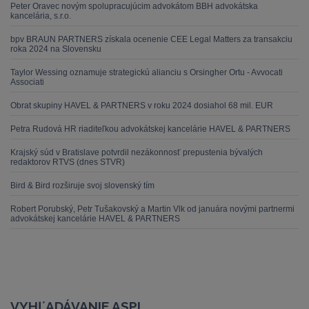
Peter Oravec novým spolupracujúcim advokátom BBH advokátska
kancelária, s.r.o.
bpv BRAUN PARTNERS získala ocenenie CEE Legal Matters za transakciu
roka 2024 na Slovensku
Taylor Wessing oznamuje strategickú alianciu s Orsingher Ortu - Avvocati
Associati
Obrat skupiny HAVEL & PARTNERS v roku 2024 dosiahol 68 mil. EUR
Petra Rudová HR riaditeľkou advokátskej kancelárie HAVEL & PARTNERS
Krajský súd v Bratislave potvrdil nezákonnosť prepustenia bývalých
redaktorov RTVS (dnes STVR)
Bird & Bird rozširuje svoj slovenský tím
Robert Porubský, Petr Tušakovský a Martin Vlk od januára novými partnermi
advokátskej kancelárie HAVEL & PARTNERS
VYHĽADÁVANIE ASPI