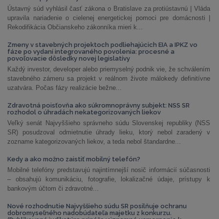
Ústavný súd vyhlásil časť zákona o Bratislave za protiústavnú | Vláda
upravila nariadenie o cielenej energetickej pomoci pre domácnosti |
Rekodifikácia Občianskeho zákonníka mieri k...
Zmeny v stavebných projektoch podliehajúcich EIA a IPKZ vo
fáze po vydaní integrovaného povolenia: procesné a
povoľovacie dôsledky novej legislatívy
Každý investor, developer alebo priemyselný podnik vie, že schválením
stavebného zámeru sa projekt v reálnom živote málokedy definitívne
uzatvára. Počas fázy realizácie bežne...
Zdravotná poisťovňa ako súkromnoprávny subjekt: NSS SR
rozhodol o úhradách nekategorizovaných liekov
Veľký senát Najvyššieho správneho súdu Slovenskej republiky (NSS
SR) posudzoval odmietnutie úhrady lieku, ktorý nebol zaradený v
zozname kategorizovaných liekov, a teda nebol štandardne...
Kedy a ako možno zaistiť mobilný telefón?
Mobilné telefóny predstavujú najintímnejší nosič informácií súčasnosti
– obsahujú komunikáciu, fotografie, lokalizačné údaje, prístupy k
bankovým účtom či zdravotné...
Nové rozhodnutie Najvyššieho súdu SR posilňuje ochranu
dobromyseľného nadobúdateľa majetku z konkurzu.