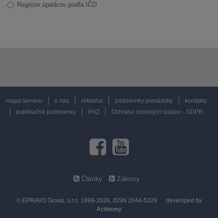
Register úpadcov podľa IČO
mapa serveru
o nás
reklama
podmienky prevádzky
kontakty
publikačné podmienky
FAQ
Ochrana osobných údajov - GDPR
Články
Zákony
© EPRAVO Group, s.r.o. 1999-2026, ISSN 2644-5328
developed by
Actimmy