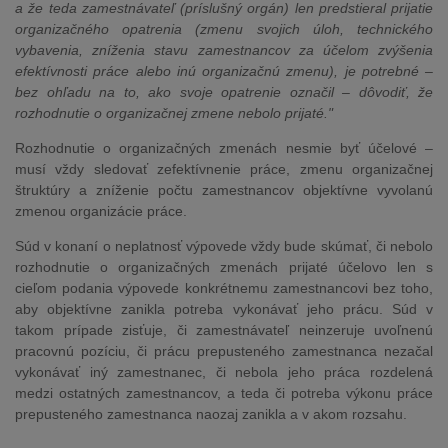
a že teda zamestnávateľ (príslušný orgán) len predstieral prijatie
organizačného opatrenia (zmenu svojich úloh, technického
vybavenia, zníženia stavu zamestnancov za účelom zvýšenia
efektívnosti práce alebo inú organizačnú zmenu), je potrebné –
bez ohľadu na to, ako svoje opatrenie označil – dôvodiť, že
rozhodnutie o organizačnej zmene nebolo prijaté."
Rozhodnutie o organizačných zmenách nesmie byť účelové –
musí vždy sledovať zefektívnenie práce, zmenu organizačnej
štruktúry a zníženie počtu zamestnancov objektívne vyvolanú
zmenou organizácie práce.
Súd v konaní o neplatnosť výpovede vždy bude skúmať, či nebolo
rozhodnutie o organizačných zmenách prijaté účelovo len s
cieľom podania výpovede konkrétnemu zamestnancovi bez toho,
aby objektívne zanikla potreba vykonávať jeho prácu. Súd v
takom prípade zisťuje, či zamestnávateľ neinzeruje uvoľnenú
pracovnú pozíciu, či prácu prepusteného zamestnanca nezačal
vykonávať iný zamestnanec, či nebola jeho práca rozdelená
medzi ostatných zamestnancov, a teda či potreba výkonu práce
prepusteného zamestnanca naozaj zanikla a v akom rozsahu.