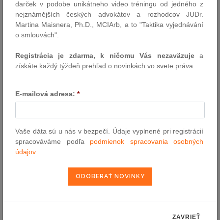
darček v podobe unikátneho video tréningu od jedného z
Základnou hmotnoprávnou podmienkou platnosti výpovede je
nejznámějších českých advokátov a rozhodcov JUDr.
prijatie rozhodnutia o organizačných zmenách. Musí ísť o
Martina Maisnera, Ph.D., MCIArb, a to "Taktika vyjednávání
rozhodnutie zamestnávateľa, ktoré v mene zamestnávateľa
o smlouvách".
právnickej osoby podpisuje osoba oprávnená konať. Rozhodnutie
tiež musí obsahovať dátum jeho prijatia, ako aj dátum, od ktorého
Registrácia je zdarma, k ničomu Vás nezaväzuje
a
je organizačná zmena účinná.
získáte každý týždeň prehľad o novinkách vo svete práva.
Dátum prijatia (podpisu) organizačnej zmeny musí vždy
predchádzať dňu podania výpovede. Rozhodnutie o
E-mailová adresa:
*
organizačných zmenách nesmie byť prijaté až po podaní
výpovede.
Naopak dátum účinnosti organizačnej zmeny môže
Vaše dáta sú u nás v bezpečí. Údaje vyplnené pri registrácií
zamestnávateľ určiť tak, aby sa zhodoval s predpokladaným
spracováváme podľa
podmienok spracovania osobných
dňom uplynutia výpovednej doby. V prípade, ak účinnosť
údajov
organizačnej zmeny nastane skôr ako stihne uplynúť výpovedná
doba, je daná prekážka v práci na strane zamestnávateľa a
zamestnanec až do uplynutia výpovednej doby nemusí chodiť do
práce, nakoľko jeho pracovné miesto je už zrušené. Za tento čas
ale zamestnancovi patrí náhrada mzdy vo výške priemerného
zárobku.
ZAVRIEŤ