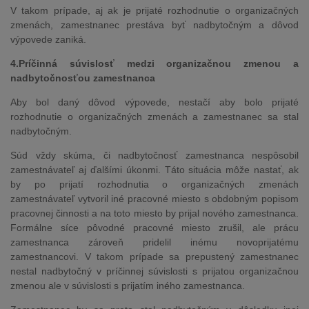
V takom prípade, aj ak je prijaté rozhodnutie o organizačných
zmenách, zamestnanec prestáva byť nadbytočným a dôvod
výpovede zaniká.
4.Príčinná súvislosť medzi organizačnou zmenou a
nadbytočnosťou zamestnanca
Aby bol daný dôvod výpovede, nestačí aby bolo prijaté
rozhodnutie o organizačných zmenách a zamestnanec sa stal
nadbytočným.
Súd vždy skúma, či nadbytočnosť zamestnanca nespôsobil
zamestnávateľ aj ďalšími úkonmi. Táto situácia môže nastať, ak
by po prijatí rozhodnutia o organizačných zmenách
zamestnávateľ vytvoril iné pracovné miesto s obdobným popisom
pracovnej činnosti a na toto miesto by prijal nového zamestnanca.
Formálne síce pôvodné pracovné miesto zrušil, ale prácu
zamestnanca zároveň pridelil inému novoprijatému
zamestnancovi. V takom prípade sa prepustený zamestnanec
nestal nadbytočný v príčinnej súvislosti s prijatou organizačnou
zmenou ale v súvislosti s prijatím iného zamestnanca.