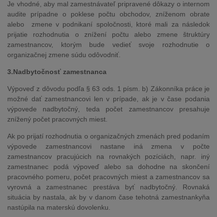
Je vhodné, aby mal zamestnávateľ pripravené dôkazy o internom
audite prípadne o poklese počtu obchodov, zníženom obrate
alebo zmene v podnikaní spoločnosti, ktoré mali za následok
prijatie rozhodnutia o znížení počtu alebo zmene štruktúry
zamestnancov, ktorým bude vedieť svoje rozhodnutie o
organizačnej zmene súdu odôvodniť.
3.Nadbytočnosť zamestnanca
Výpoveď z dôvodu podľa § 63 ods. 1 písm. b) Zákonníka práce je
možné dať zamestnancovi len v prípade, ak je v čase podania
výpovede nadbytočný, teda počet zamestnancov presahuje
znížený počet pracovných miest.
Ak po prijatí rozhodnutia o organizačných zmenách pred podaním
výpovede zamestnancovi nastane iná zmena v počte
zamestnancov pracujúcich na rovnakých pozíciách, napr. iný
zamestnanec podá výpoveď alebo sa dohodne na skončení
pracovného pomeru, počet pracovných miest a zamestnancov sa
vyrovná a zamestnanec prestáva byť nadbytočný. Rovnaká
situácia by nastala, ak by v danom čase tehotná zamestnankyňa
nastúpila na materskú dovolenku.