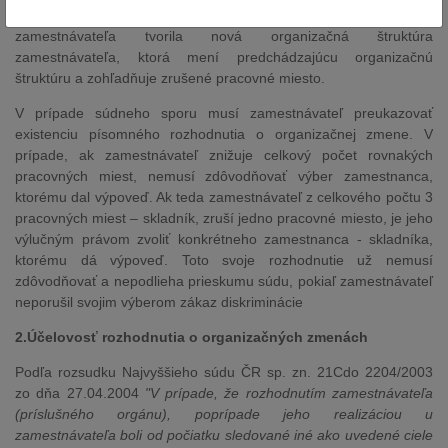
Odporúča sa tiež, aby prílohu písomného rozhodnutia
zamestnávateľa tvorila nová organizačná štruktúra
zamestnávateľa, ktorá mení predchádzajúcu organizačnú
štruktúru a zohľadňuje zrušené pracovné miesto.
V prípade súdneho sporu musí zamestnávateľ preukazovať
existenciu písomného rozhodnutia o organizačnej zmene. V
prípade, ak zamestnávateľ znižuje celkový počet rovnakých
pracovných miest, nemusí zdôvodňovať výber zamestnanca,
ktorému dal výpoveď. Ak teda zamestnávateľ z celkového počtu 3
pracovných miest – skladník, zruší jedno pracovné miesto, je jeho
výlučným právom zvoliť konkrétneho zamestnanca - skladníka,
ktorému dá výpoveď. Toto svoje rozhodnutie už nemusí
zdôvodňovať a nepodlieha prieskumu súdu, pokiaľ zamestnávateľ
neporušil svojim výberom zákaz diskriminácie
2.Účelovosť rozhodnutia o organizačných zmenách
Podľa rozsudku Najvyššieho súdu ČR sp. zn. 21Cdo 2204/2003
zo dňa 27.04.2004
"V prípade, že rozhodnutím zamestnávateľa
(príslušného orgánu), poprípade jeho realizáciou u
zamestnávateľa boli od počiatku sledované iné ako uvedené ciele