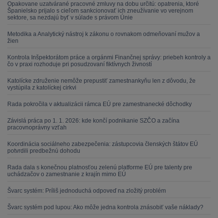
Opakovane uzatvárané pracovné zmluvy na dobu určitú: opatrenia, ktoré
Španielsko prijalo s cieľom sankcionovať ich zneužívanie vo verejnom
sektore, sa nezdajú byť v súlade s právom Únie
Metodika a Analytický nástroj k zákonu o rovnakom odmeňovaní mužov a
žien
Kontrola Inšpektorátom práce a orgánmi Finančnej správy: priebeh kontroly a
čo v praxi rozhoduje pri posudzovaní fiktívnych živností
Katolícke združenie nemôže prepustiť zamestnankyňu len z dôvodu, že
vystúpila z katolíckej cirkvi
Rada pokročila v aktualizácii rámca EÚ pre zamestnanecké dôchodky
Závislá práca po 1. 1. 2026: kde končí podnikanie SZČO a začína
pracovnoprávny vzťah
Koordinácia sociálneho zabezpečenia: zástupcovia členských štátov EÚ
potvrdili predbežnú dohodu
Rada dala s konečnou platnosťou zelenú platforme EÚ pre talenty pre
uchádzačov o zamestnanie z krajín mimo EÚ
Švarc systém: Príliš jednoduchá odpoveď na zložitý problém
Švarc systém pod lupou: Ako môže jedna kontrola znásobiť vaše náklady?