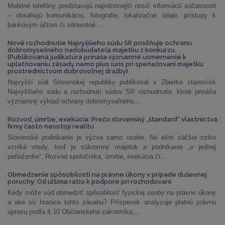
Mobilné telefóny predstavujú najintímnejší nosič informácií súčasnosti
– obsahujú komunikáciu, fotografie, lokalizačné údaje, prístupy k
bankovým účtom či zdravotné...
Nové rozhodnutie Najvyššieho súdu SR posilňuje ochranu
dobromyseľného nadobúdateľa majetku z konkurzu.
(Publikovaná judikatúra prináša významné usmernenie k
uplatňovaniu zásady nemo plus iuris pri speňažovaní majetku
prostredníctvom dobrovoľnej dražby)
Najvyšší súd Slovenskej republiky publikoval v Zbierke stanovísk
Najvyššieho súdu a rozhodnutí súdov SR rozhodnutie, ktoré prináša
významný výklad ochrany dobromyseľného...
Rozvod, úmrtie, exekúcia: Prečo slovenský „štandard“ vlastníctva
firmy často neustojí realitu
Slovenské podnikanie je výzva samo osebe. No ešte väčšie riziko
vzniká vtedy, keď je súkromný majetok a podnikanie „v jednej
peňaženke“. Rozvod spoločníka, úmrtie, exekúcia či...
Obmedzenie spôsobilosti na právne úkony v prípade duševnej
poruchy: Od ultima ratio k podpore pri rozhodovaní
Kedy môže súd obmedziť spôsobilosť fyzickej osoby na právne úkony
a aké sú hranice tohto zásahu? Príspevok analyzuje platnú právnu
úpravu podľa § 10 Občianskeho zákonníka,...