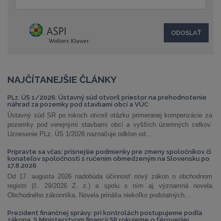
NAJČÍTANEJŠIE ČLÁNKY
PLz. ÚS 1/2026: Ústavný súd otvoril priestor na prehodnotenie
náhrad za pozemky pod stavbami obcí a VÚC
Ústavný súd SR po rokoch otvoril otázku primeranej kompenzácie za
pozemky pod verejnými stavbami obcí a vyšších územných celkov.
Uznesenie PLz. ÚS 1/2026 naznačuje odklon od...
Pripravte sa včas: prísnejšie podmienky pre zmeny spoločníkov či
konateľov spoločnosti s ručením obmedzeným na Slovensku po
17.8.2026
Od 17. augusta 2026 nadobúda účinnosť nový zákon o obchodnom
registri (č. 29/2026 Z. z.) a spolu s ním aj významná novela
Obchodného zákonníka. Novela prináša niekoľko podstatných...
Prezident finančnej správy: pri kontrolách postupujeme podľa
zákona. S Ministerstvom financií SR rokujeme o férovejšej