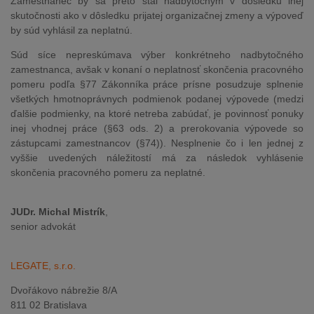
Zamestnanec by sa preto stal nadbytočným v dôsledku inej
skutočnosti ako v dôsledku prijatej organizačnej zmeny a výpoveď
by súd vyhlásil za neplatnú.
Súd síce nepreskúmava výber konkrétneho nadbytočného
zamestnanca, avšak v konaní o neplatnosť skončenia pracovného
pomeru podľa §77 Zákonníka práce prísne posudzuje splnenie
všetkých hmotnoprávnych podmienok podanej výpovede (medzi
ďalšie podmienky, na ktoré netreba zabúdať, je povinnosť ponuky
inej vhodnej práce (§63 ods. 2) a prerokovania výpovede so
zástupcami zamestnancov (§74)). Nesplnenie čo i len jednej z
vyššie uvedených náležitostí má za následok vyhlásenie
skončenia pracovného pomeru za neplatné.
JUDr. Michal Mistrík
,
senior advokát
LEGATE, s.r.o.
Dvořákovo nábrežie 8/A
811 02 Bratislava