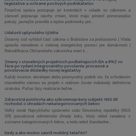
legislatíve a ochrane poctivých podnikateľov
Finančná správa postupuje pri kontrolách v súlade so zákonom a
zároveň pripravuje návrhy zmien, ktoré majú priniesť primeranejšie
pokuty, jasnejšie pravidlá a lepšie podmienky pre...
Udalosti uplynulého týždňa
Ústavný súd vyhlásil časť zákona o Bratislave za protiústavnú | Vláda
upravila nariadenie o cielenej energetickej pomoci pre domácnosti |
Rekodifikácia Občianskeho zákonníka mieri k...
Zmeny v stavebných projektoch podliehajúcich EIA a IPKZ vo
fáze po vydaní integrovaného povolenia: procesné a
povoľovacie dôsledky novej legislatívy
Každý investor, developer alebo priemyselný podnik vie, že schválením
stavebného zámeru sa projekt v reálnom živote málokedy definitívne
uzatvára. Počas fázy realizácie bežne...
Zdravotná poisťovňa ako súkromnoprávny subjekt: NSS SR
rozhodol o úhradách nekategorizovaných liekov
Veľký senát Najvyššieho správneho súdu Slovenskej republiky (NSS
SR) posudzoval odmietnutie úhrady lieku, ktorý nebol zaradený v
zozname kategorizovaných liekov, a teda nebol štandardne...
Kedy a ako možno zaistiť mobilný telefón?